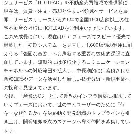
ジュサービス「HOTLEAD」を不動産売買領域で提供開始。
現在は、賃貸・注文・売却と住まい4領域へサービスを展
開。サービスリリースから約6年で全国1600店舗以上の住
宅不動産会社様にHOTLEADをご利用いただいています。
この急成長に伴い、現在は0→1フェーズでスピード優先で
構築した「初期システム」を見直し、1,600店舗の利用に耐
えうる「強固な基盤」へと刷新する重要な技術的課題に直
面しています。短期的には多様化するコミュニケーション
チャネルへの対応範囲を拡大し、中長期的には蓄積された
業務知識やデータを活用した新しい技術分野・新規事業へ
の投資も見据えています。
今後、「産業のOS」として業界のインフラ構築に挑戦して
いくフェーズにおいて、世の中とユーザーのために「何
を・なぜ作るか」を決め動く開発組織のトップラインを引
き上げ、開発組織を次のステージへ導く仲間を募集してい
ます。