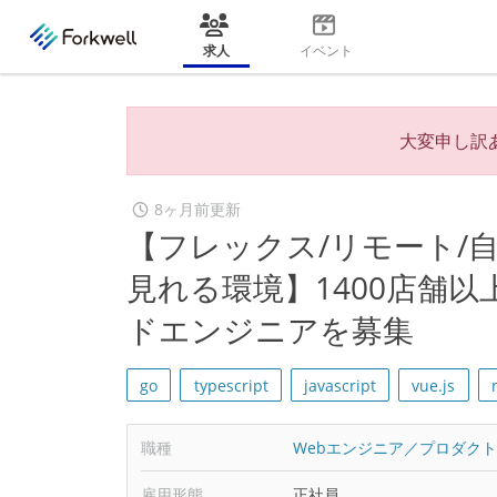
求人
イベント
大変申し訳
8ヶ月前更新
【フレックス/リモート/自
見れる環境】1400店舗以
ドエンジニアを募集
go
typescript
javascript
vue.js
職種
Webエンジニア／プロダク
雇用形態
正社員