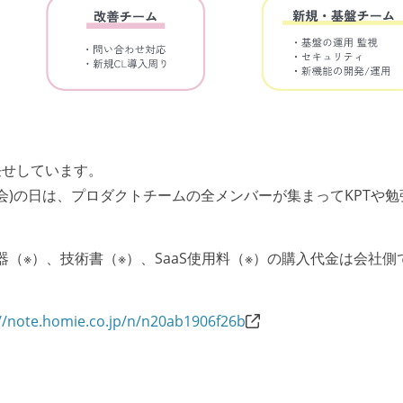
任せしています。
G(全社会)の日は、プロダクトチームの全メンバーが集まってKPTや
。
器（※）、技術書（※）、SaaS使用料（※）の購入代金は会社側
://note.homie.co.jp/n/n20ab1906f26b