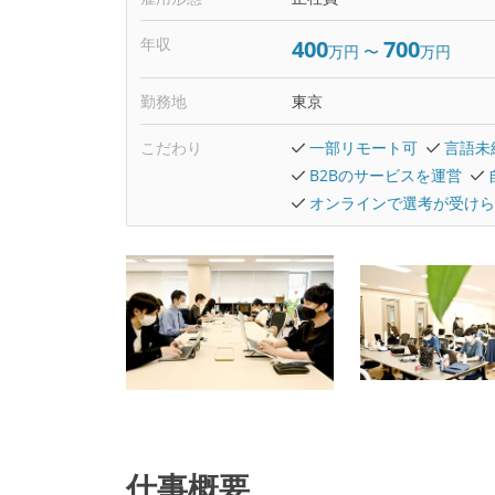
年収
400
700
万円
〜
万円
勤務地
東京
こだわり
一部リモート可
言語未
B2Bのサービスを運営
オンラインで選考が受けら
仕事概要