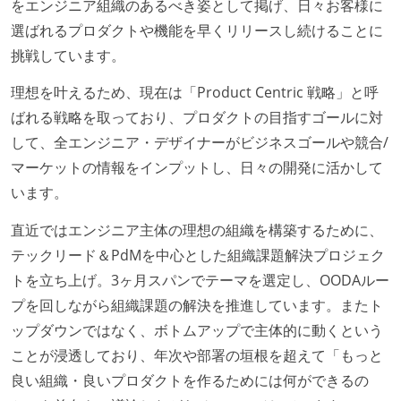
をエンジニア組織のあるべき姿として掲げ、日々お客様に
る
選ばれるプロダクトや機能を早くリリースし続けることに
OS やエディタ、IDE といった個人の環境は、各自の責
挑戦しています。
任で好きなものを使うことができる
企画を決定する場に、実装を担当する開発メンバーが
理想を叶えるため、現在は「Product Centric 戦略」と呼
参加している
ばれる戦略を取っており、プロダクトの目指すゴールに対
タスクの見積もりは、実装を担当するメンバーが中心
して、全エンジニア・デザイナーがビジネスゴールや競合/
となって行う
マーケットの情報をインプットし、日々の開発に活かして
全体のスケジュール管理は、途中の成果を随時確認し
います。
ながら、納期または盛り込む機能を柔軟に調整する形
直近ではエンジニア主体の理想の組織を構築するために、
で行う
テックリード＆PdMを中心とした組織課題解決プロジェク
プロダクトの開発言語やフレームワークなど主要な構
トを立ち上げ。3ヶ月スパンでテーマを選定し、OODAルー
成技術は、基本的に最新版より1年以上ビハインドし
プを回しながら組織課題の解決を推進しています。またト
ていない
ップダウンではなく、ボトムアップで主体的に動くという
コード品質向上のための取り組み
ことが浸透しており、年次や部署の垣根を超えて「もっと
良い組織・良いプロダクトを作るためには何ができるの
本番にデプロイされるコードには、全てコードレビュ