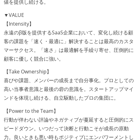
値を提供し続ける。
▼VALUE
【Intensity】
永遠のβ版を提供するSaaS企業において、変化し続ける顧
客の課題を「速く・最適に」解決することは最高のカスタ
マーサクセス。「速さ」は最適解を手繰り寄せ、圧倒的に
顧客に優しく競合に強い。
【Take Ownership】
喜びや課題、メンバーの成長まで自分事化。プロとしての
高い当事者意識と最後の砦の意識を。スタートアップマイ
ンドを体現し続ける、自立駆動したプロの集団に。
【Power to the Team】
行動が伴わない評論やネガティブが蔓延すると圧倒的にス
ピードダウン。いつだって決断と行動こそが成長の原動
力。良いときも悪い時もポジティブにエンパワーメントし