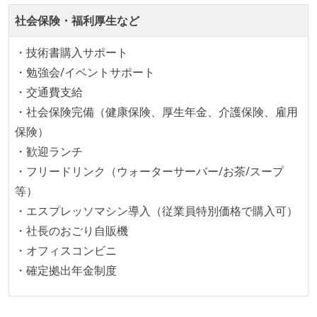
オープンな情報共有
社会保険・福利厚生など
ドキュメントの整備やペアプロ、モブワークなど、ナ
・技術書購入サポート
レッジの共有を積極的に行っている（属人性を減らす
・勉強会/イベントサポート
取り組みをしている）
・交通費支給
大規模サービスの開発
・社会保険完備（健康保険、厚生年金、介護保険、雇用
保険）
同時接続ユーザー数（数千以上）
・歓迎ランチ
マイクロサービス化している
・フリードリンク（ウォーターサーバー/お茶/スープ
労働環境の自由度
等）
・エスプレッソマシン導入（従業員特別価格で購入可）
週2日リモート勤務のハイブリットワーク（週3出社）
・社長のおごり自販機
業務時間中に中抜けできる制度がある
・オフィスコンビニ
2年以内に未就学児を子育てしながら働いていたエン
・確定拠出年金制度
ジニアがいる
フレックスタイム制または裁量労働制を採用している