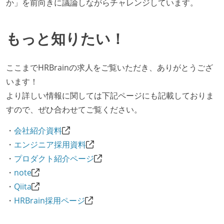
か」を前向きに議論しながらチャレンジしています。
ーまたはペアプログラミングを実施している
「リファクタリングは随時行われるべき」という価値
もっと知りたい！
観をメンバー全員が共有しており、日常的に実施して
いる
提出されたコードには自動的にリグレッションテスト
ここまでHRBrainの求人をご覧いただき、ありがとうござ
が実行される環境が構築されている
います！
より詳しい情報に関しては下記ページにも記載しておりま
テストの実施度
すので、ぜひ合わせてご覧ください。
ほとんどの機能に受け入れテストを記述、実施してい
・
会社紹介資料
る
・
エンジニア採用資料
機能の実装と同時にテストコードを記述している
・
プロダクト紹介ページ
アジャイル実践状況
・
note
1ヶ月以下の短い期間でのイテレーション開発を実践
・
Qiita
している
・
HRBrain採用ページ
デイリーでスタンドアップミーティング、またはそれ