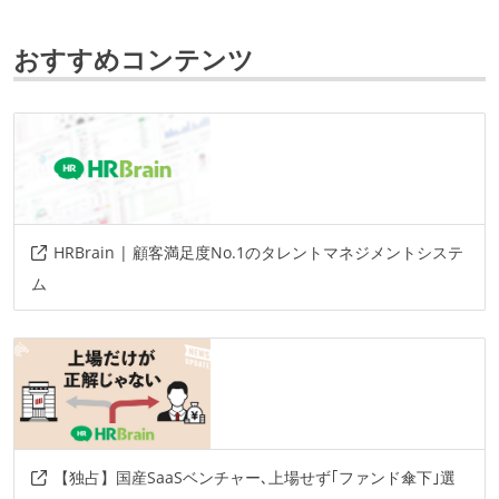
react
おすすめコンテンツ
データベース
postgresql
ソースコード管理
git
プロジェクト管理
HRBrain | 顧客満足度No.1のタレントマネジメントシステ
github
jira
ム
情報共有ツール
slack
notion
その他
github-actions
cloud-build
alloydb
【独占】国産SaaSベンチャー､上場せず｢ファンド傘下｣選
cloud-monitoring
datadog
sentry