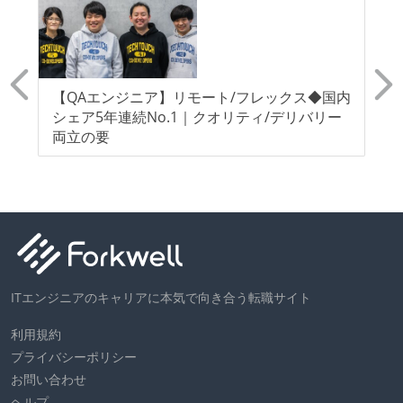
フ
【QAエンジニア】リモート/フレックス◆国内
【
現
シェア5年連続No.1｜クオリティ/デリバリー
ッ
両立の要
ン
ITエンジニアのキャリアに本気で向き合う転職サイト
利用規約
プライバシーポリシー
お問い合わせ
ヘルプ