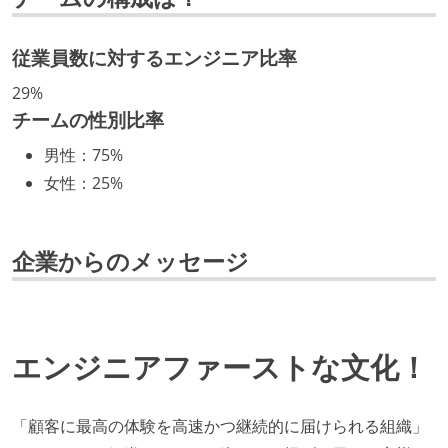
など、キャリア形成を目的とした職域を超えての積極
的な異動が推奨され、実施されている
従業員数に対するエンジニア比率
技術カルチャー
29%
チームの性別比率
CTO またはそれに準じる、技術やワークフローの標準
男性
：
75%
化を行う役割の人・部門が存在する
女性
：
25%
取締役（社内）または執行役員として、エンジニアリ
ング部門の人間が経営に参加している
最新技術を追いかけるための社内勉強会が定期開催さ
企業からのメッセージ
れ、参加者が自主的に参加している
Slack等で、最新技術の良し悪しをメンバーがよく会話
している
エンジニアファーストな文化！
開発メンバーの裁量
ユーザーのニーズや課題を理解するために、開発チー
「顧客に最高の体験を高速かつ継続的に届けられる組織」
ムのメンバーが、ユーザーインタビューに参加してい