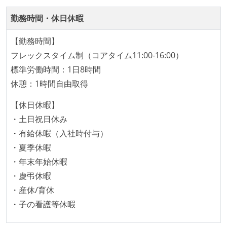
に準じるチーム内の打ち合わせを行っている
勤務時間・休日休暇
イテレーションの最後などに、定期的にチームでふり
かえりミーティングを行っている
【勤務時間】
タスク見積もりの単位には絶対量（人日など）ではな
フレックスタイム制（コアタイム11:00-16:00）
く相対ポイントを用い、極力複数人の意見を調整する
標準労働時間：1日8時間
形で行っている
休憩：1時間自由取得
継続的なデプロイ（デリバリー）を行っている
【休日休暇】
ワークフローの整備
・土日祝日休み
全てのコードをバージョン管理ツールで管理している
・有給休暇（入社時付与）
各メンバーが実装したコードのマージは Pull Request
・夏季休暇
ベースで行われる
・年末年始休暇
自動（＝システム化され、1コマンドで実行できる）
・慶弔休暇
ビルド、自動デプロイ環境が整備されている
・産休/育休
コードによるインフラ構成管理（Infrastructure as
・子の看護等休暇
Code）の環境が整備されている