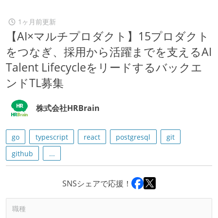
1ヶ月前更新
【AI×マルチプロダクト】15プロダクト
をつなぎ、採用から活躍までを支えるAI
Talent Lifecycleをリードするバックエ
ンドTL募集
株式会社HRBrain
go
typescript
react
postgresql
git
github
...
SNSシェアで応援！
職種