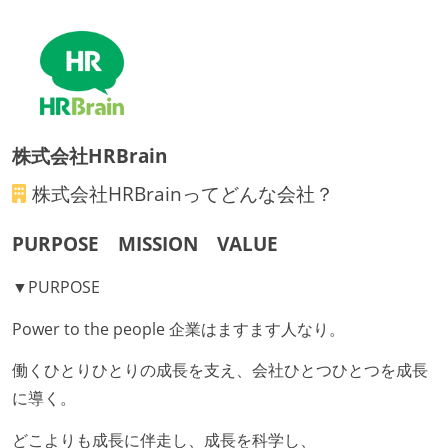
メンバーの多様性
外国籍の開発メンバーがいる
開発メンバーの新卒採用を実施している
職業安定法に対応する記載事項
株式会社HRBrain
労働契約期間：無期雇用
主な休暇：年末年始、夏季、慶弔休暇など
株式会社HRBrain
ってどんな会社？
休日制度：完全週休2日制（土日祝休み）
PURPOSE MISSION VALUE
休憩時間：1時間
フレックスタイム制の所定労働時間：1日平均8時間相
▼PURPOSE
当
固定残業時間：月45時間分
Power to the people 企業はますます人なり。
試用期間：あり（3ヶ月間）
働くひとりひとりの成長を支え、会社ひとつひとつを成長
社会保険：各種社会保険完備（雇用・労災・健康・厚
に導く。
生年金）
受動喫煙防止措置：屋内禁煙（屋内に喫煙可能室設
どこよりも成長に伴走し、成長を科学し、