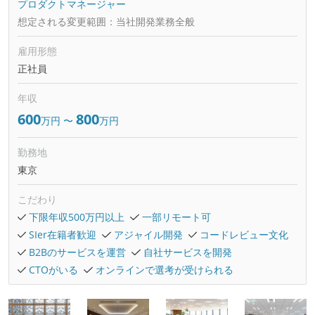
プロダクトマネージャー
想定される変更範囲：
当社開発業務全般
雇用形態
正社員
年収
600
800
万円
〜
万円
勤務地
東京
こだわり
下限年収500万円以上
一部リモート可
SIer在籍者歓迎
アジャイル開発
コードレビュー文化
B2Bのサービスを運営
自社サービスを開発
CTOがいる
オンラインで選考が受けられる