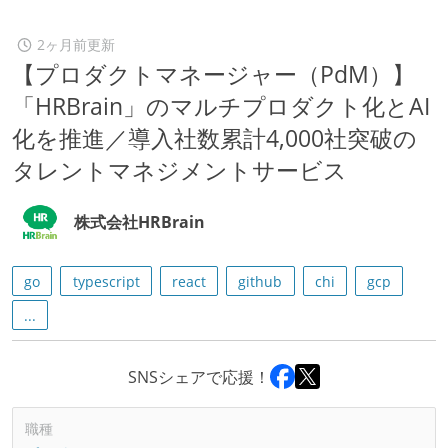
2ヶ月前更新
【プロダクトマネージャー（PdM）】
「HRBrain」のマルチプロダクト化とAI
化を推進／導入社数累計4,000社突破の
タレントマネジメントサービス
株式会社HRBrain
go
typescript
react
github
chi
gcp
...
SNSシェアで応援！
職種