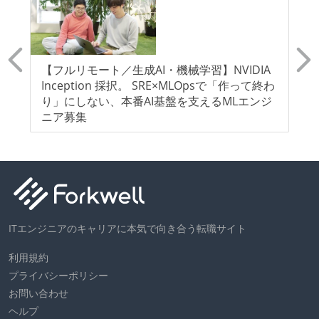
の
【フルリモート／生成AI・機械学習】NVIDIA
K
バ
Inception 採択。 SRE×MLOpsで「作って終わ
提
り」にしない、本番AI基盤を支えるMLエンジ
ニア募集
ITエンジニアのキャリアに本気で向き合う転職サイト
利用規約
プライバシーポリシー
お問い合わせ
ヘルプ