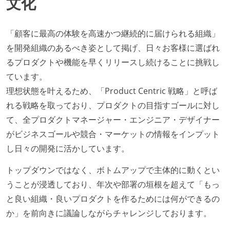
文化
企画を決定する場に、実装を担当する開発メンバーが
参加している
タスクの見積もりは、実装を担当するメンバーが中心
「顧客に最高の体験を高速かつ継続的に届けられる組織」
となって行う
を開発組織のあるべき姿として掲げ、日々お客様に選ばれ
全体のスケジュール管理は、途中の成果を随時確認し
るプロダクトや機能を早くリリースし続けることに挑戦し
ながら、納期または盛り込む機能を柔軟に調整する形
ています。
で行う
理想状態を叶えるため、「Product Centric 戦略」と呼ば
プロダクトの開発言語やフレームワークなど主要な構
れる戦略を取っており、プロダクトの目指すゴールに対し
成技術は、基本的に最新版より1年以上ビハインドし
て、全プロダクトマネージャー・エンジニア・デザイナー
ていない
がビジネスゴールや競合・マーケットの情報をインプット
し日々の開発に活かしています。
コード品質向上のための取り組み
トップダウンではなく、ボトムアップで主体的に動くとい
本番にデプロイされるコードには、全てコードレビュ
うことが浸透しており、年次や部署の垣根を超えて「もっ
ーまたはペアプログラミングを実施している
と良い組織・良いプロダクトを作るためには何ができるの
「リファクタリングは随時行われるべき」という価値
か」を前向きに議論しながらチャレンジしております。
観をメンバー全員が共有しており、日常的に実施して