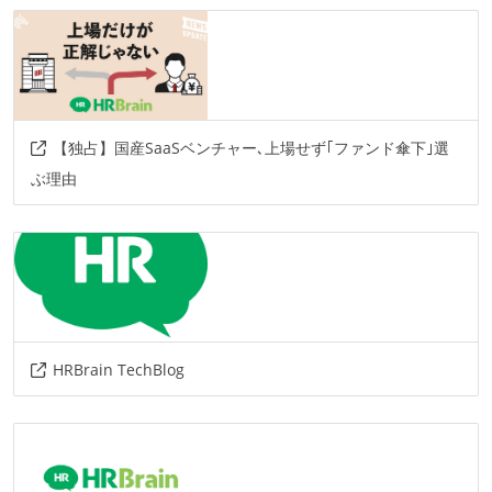
その他、現場で使われている技術
情報共有ツール
slack
その他
【独占】国産SaaSベンチャー､上場せず｢ファンド傘下｣選
google-apps
zoom
docker
ぶ理由
HRBrain TechBlog