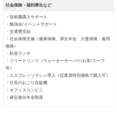
取り組みをしている）
社会保険・福利厚生など
労働環境の自由度
・技術書購入サポート
・勉強会/イベントサポート
週2日リモート勤務のハイブリットワーク（週3出社）
・交通費支給
2年以内に未就学児を子育てしながら働いていたエン
・社会保険完備（健康保険、厚生年金、介護保険、雇用
ジニアがいる
保険）
フレックスタイム制または裁量労働制を採用している
・歓迎ランチ
メンバーの多様性
・フリードリンク（ウォーターサーバー/お茶/スープ
等）
外国籍の開発メンバーがいる
・エスプレッソマシン導入（従業員特別価格で購入可）
開発メンバーの新卒採用を実施している
・社長のおごり自販機
職業安定法に対応する記載事項
・オフィスコンビニ
労働契約期間：無期雇用
・確定拠出年金制度
主な休暇：年末年始、夏季、慶弔休暇など
休日制度：完全週休2日制（土日祝休み）