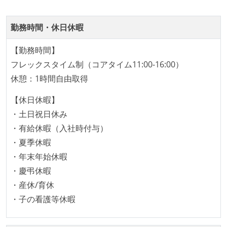
く相対ポイントを用い、極力複数人の意見を調整する
形で行っている
勤務時間・休日休暇
継続的なデプロイ（デリバリー）を行っている
【勤務時間】
ワークフローの整備
フレックスタイム制（コアタイム11:00-16:00）
休憩：1時間自由取得
全てのコードをバージョン管理ツールで管理している
各メンバーが実装したコードのマージは Pull Request
【休日休暇】
ベースで行われる
・土日祝日休み
自動（＝システム化され、1コマンドで実行できる）
・有給休暇（入社時付与）
ビルド、自動デプロイ環境が整備されている
・夏季休暇
コードによるインフラ構成管理（Infrastructure as
・年末年始休暇
Code）の環境が整備されている
・慶弔休暇
・産休/育休
オープンな情報共有
・子の看護等休暇
ドキュメントの整備やペアプロ、モブワークなど、ナ
レッジの共有を積極的に行っている（属人性を減らす