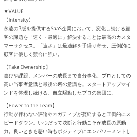
▼VALUE
【Intensity】
永遠のβ版を提供するSaaS企業において、変化し続ける顧
客の課題を「速く・最適に」解決することは最高のカスタ
マーサクセス。「速さ」は最適解を手繰り寄せ、圧倒的に
顧客に優しく競合に強い。
【Take Ownership】
喜びや課題、メンバーの成長まで自分事化。プロとしての
高い当事者意識と最後の砦の意識を。スタートアップマイ
ンドを体現し続ける、自立駆動したプロの集団に。
【Power to the Team】
行動が伴わない評論やネガティブが蔓延すると圧倒的にス
ピードダウン。いつだって決断と行動こそが成長の原動
力。良いときも悪い時もポジティブにエンパワーメントし