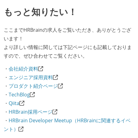
いる
提出されたコードには自動的にリグレッションテスト
もっと知りたい！
が実行される環境が構築されている
テストの実施度
ここまでHRBrainの求人をご覧いただき、ありがとうござ
います！
ほとんどの機能に受け入れテストを記述、実施してい
より詳しい情報に関しては下記ページにも記載しておりま
る
すので、ぜひ合わせてご覧ください。
機能の実装と同時にテストコードを記述している
・
会社紹介資料
アジャイル実践状況
・
エンジニア採用資料
1ヶ月以下の短い期間でのイテレーション開発を実践
・
プロダクト紹介ページ
している
・
TechBlog
デイリーでスタンドアップミーティング、またはそれ
・
Qiita
に準じるチーム内の打ち合わせを行っている
・
HRBrain採用ページ
イテレーションの最後などに、定期的にチームでふり
・
HRBrain Developer Meetup（HRBrainに関連するイベ
かえりミーティングを行っている
ント）
タスク見積もりの単位には絶対量（人日など）ではな