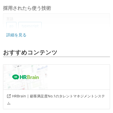
採用されたら使う技術
言語
go
typescript
詳細を見る
フレームワーク
react
おすすめコンテンツ
プロジェクト管理
github
その他
chi
gcp
cloudsql
alloydb
github-actions
cloud-build
cloud-monitoring
HRBrain | 顧客満足度No.1のタレントマネジメントシステ
datadog
sentry
pagerduty
ム