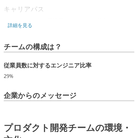
キャリアパス
エンジニアの人事評価にエンジニア経験者が関わって
詳細を見る
いる
技術カルチャー
チームの構成は？
CTO またはそれに準じる、技術やワークフローの標準
化を行う役割の人・部門が存在する
従業員数に対するエンジニア比率
取締役（社内）または執行役員として、エンジニアリ
29%
ング部門の人間が経営に参加している
最新技術を追いかけるための社内勉強会が定期開催さ
企業からのメッセージ
れ、参加者が自主的に参加している
開発メンバーの裁量
OS やエディタ、IDE といった個人の環境は、各自の責
プロダクト開発チームの環境・
任で好きなものを使うことができる