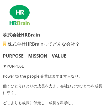
休憩時間：1時間
フレックスタイム制の所定労働時間：1日平均8時間相
当
試用期間：あり（3ヶ月間）
社会保険：各種社会保険完備（雇用・労災・健康・厚
株式会社HRBrain
生年金）
受動喫煙防止措置：屋内禁煙（屋内に喫煙可能室設
株式会社HRBrain
ってどんな会社？
置）
PURPOSE MISSION VALUE
▼PURPOSE
Power to the people 企業はますます人なり。
働くひとりひとりの成長を支え、会社ひとつひとつを成長
に導く。
どこよりも成長に伴走し、成長を科学し、