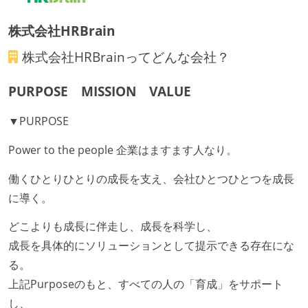
職業安定法に対応する記載事項
労働契約期間：無期雇用
株式会社HRBrain
主な休暇：年末年始、夏季、慶弔休暇など
株式会社HRBrain
ってどんな会社？
休日制度：完全週休2日制（土日祝休み）
休憩時間：1時間
PURPOSE MISSION VALUE
フレックスタイム制の所定労働時間：1日平均8時間相
▼PURPOSE
当
試用期間：あり（3ヶ月間）
Power to the people 企業はますます人なり。
社会保険：各種社会保険完備（雇用・労災・健康・厚
働くひとりひとりの成長を支え、会社ひとつひとつを成長
生年金）
に導く。
受動喫煙防止措置：屋内禁煙（屋内に喫煙可能室設
置）
どこよりも成長に伴走し、成長を科学し、
成長を具体的にソリューションとして提示できる存在にな
る。
上記Purposeのもと、すべての人の「育成」をサポート
し、