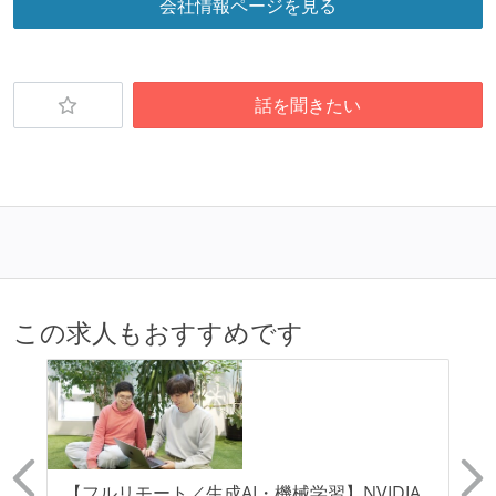
会社情報ページを見る
話を聞きたい
この求人もおすすめです
の
【フルリモート／生成AI・機械学習】NVIDIA
K