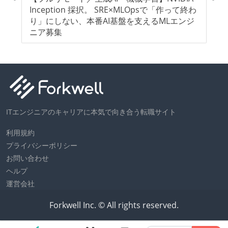
バ
Inception 採択。 SRE×MLOpsで「作って終わ
提
り」にしない、本番AI基盤を支えるMLエンジ
ニア募集
ITエンジニアのキャリアに本気で向き合う転職サイト
利用規約
プライバシーポリシー
お問い合わせ
ヘルプ
運営会社
Forkwell Inc. © All rights reserved.