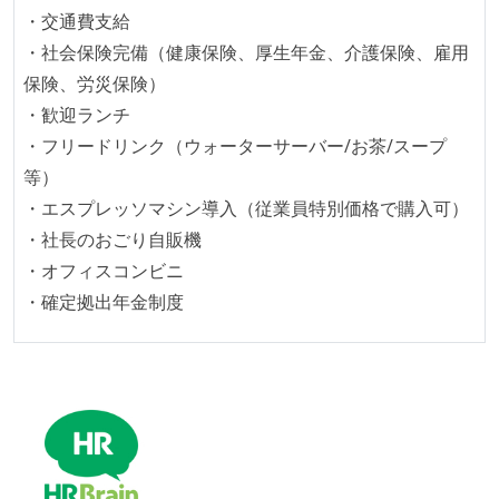
・交通費支給
マイクロサービス化している
・社会保険完備（健康保険、厚生年金、介護保険、雇用
労働環境の自由度
保険、労災保険）
・歓迎ランチ
週2日リモート勤務のハイブリットワーク（週3出社）
・フリードリンク（ウォーターサーバー/お茶/スープ
業務時間中に中抜けできる制度がある
等）
2年以内に未就学児を子育てしながら働いていたエン
・エスプレッソマシン導入（従業員特別価格で購入可）
ジニアがいる
・社長のおごり自販機
フレックスタイム制または裁量労働制を採用している
・オフィスコンビニ
メンバーの多様性
・確定拠出年金制度
開発メンバーの新卒採用を実施している
待遇・福利厚生
入社時には、各自希望のスペックの PC やディスプレ
イが支給される