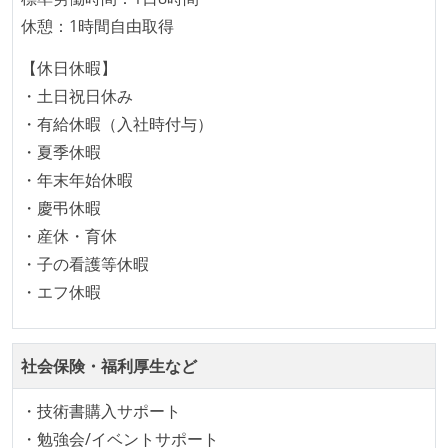
継続的なデプロイ（デリバリー）を行っている
休憩：1時間自由取得
ワークフローの整備
【休日休暇】
全てのコードをバージョン管理ツールで管理している
・土日祝日休み
各メンバーが実装したコードのマージは Pull Request
・有給休暇（入社時付与）
ベースで行われる
・夏季休暇
自動（＝システム化され、1コマンドで実行できる）
・年末年始休暇
ビルド、自動デプロイ環境が整備されている
・慶弔休暇
コードによるインフラ構成管理（Infrastructure as
・産休・育休
Code）の環境が整備されている
・子の看護等休暇
・エフ休暇
オープンな情報共有
ドキュメントの整備やペアプロ、モブワークなど、ナ
レッジの共有を積極的に行っている（属人性を減らす
社会保険・福利厚生など
取り組みをしている）
・技術書購入サポート
大規模サービスの開発
・勉強会/イベントサポート