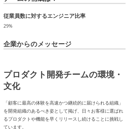
技術カルチャー
CTO またはそれに準じる、技術やワークフローの標準
従業員数に対するエンジニア比率
化を行う役割の人・部門が存在する
29%
取締役（社内）または執行役員として、エンジニアリ
ング部門の人間が経営に参加している
企業からのメッセージ
最新技術を追いかけるための社内勉強会が定期開催さ
れ、参加者が自主的に参加している
Slack等で、最新技術の良し悪しをメンバーがよく会話
している
プロダクト開発チームの環境・
開発メンバーの裁量
文化
OS やエディタ、IDE といった個人の環境は、各自の責
任で好きなものを使うことができる
「顧客に最高の体験を高速かつ継続的に届けられる組織」
企画を決定する場に、実装を担当する開発メンバーが
を開発組織のあるべき姿として掲げ、日々お客様に選ばれ
参加している
るプロダクトや機能を早くリリースし続けることに挑戦し
タスクの見積もりは、実装を担当するメンバーが中心
ています。