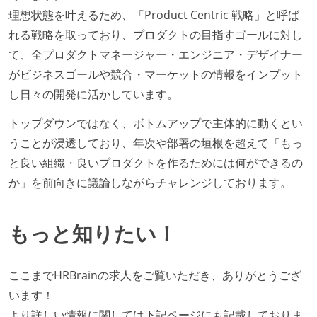
となって行う
理想状態を叶えるため、「Product Centric 戦略」と呼ば
全体のスケジュール管理は、途中の成果を随時確認し
れる戦略を取っており、プロダクトの目指すゴールに対し
ながら、納期または盛り込む機能を柔軟に調整する形
て、全プロダクトマネージャー・エンジニア・デザイナー
で行う
がビジネスゴールや競合・マーケットの情報をインプット
プロダクトの開発言語やフレームワークなど主要な構
し日々の開発に活かしています。
成技術は、基本的に最新版より1年以上ビハインドし
トップダウンではなく、ボトムアップで主体的に動くとい
ていない
うことが浸透しており、年次や部署の垣根を超えて「もっ
コード品質向上のための取り組み
と良い組織・良いプロダクトを作るためには何ができるの
か」を前向きに議論しながらチャレンジしております。
本番にデプロイされるコードには、全てコードレビュ
ーまたはペアプログラミングを実施している
「リファクタリングは随時行われるべき」という価値
もっと知りたい！
観をメンバー全員が共有しており、日常的に実施して
いる
ここまでHRBrainの求人をご覧いただき、ありがとうござ
提出されたコードには自動的にリグレッションテスト
います！
が実行される環境が構築されている
より詳しい情報に関しては下記ページにも記載しておりま