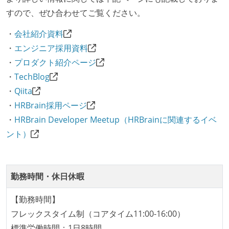
テストの実施度
すので、ぜひ合わせてご覧ください。
ほとんどの機能に受け入れテストを記述、実施してい
・
会社紹介資料
る
・
エンジニア採用資料
機能の実装と同時にテストコードを記述している
・
プロダクト紹介ページ
・
TechBlog
アジャイル実践状況
・
Qiita
1ヶ月以下の短い期間でのイテレーション開発を実践
・
HRBrain採用ページ
している
・
HRBrain Developer Meetup（HRBrainに関連するイベ
デイリーでスタンドアップミーティング、またはそれ
ント）
に準じるチーム内の打ち合わせを行っている
イテレーションの最後などに、定期的にチームでふり
かえりミーティングを行っている
勤務時間・休日休暇
タスク見積もりの単位には絶対量（人日など）ではな
【勤務時間】
く相対ポイントを用い、極力複数人の意見を調整する
フレックスタイム制（コアタイム11:00-16:00）
形で行っている
標準労働時間：1日8時間