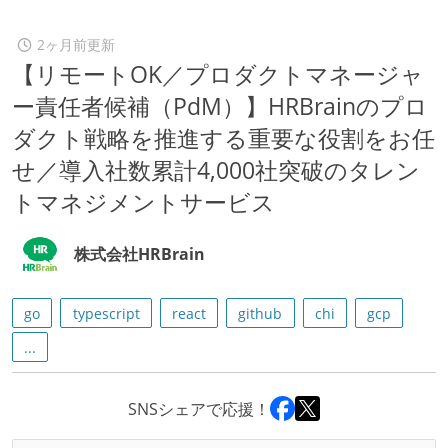
2ヶ月前更新
【リモートOK／プロダクトマネージャ
ー責任者候補（PdM）】HRBrainのプロ
ダクト戦略を推進する重要な役割をお任
せ／導入社数累計4,000社突破のタレン
トマネジメントサービス
株式会社HRBrain
go
typescript
react
github
chi
gcp
...
SNSシェアで応援！