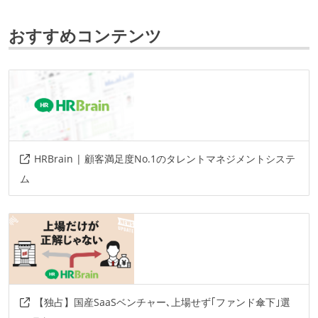
react
おすすめコンテンツ
プロジェクト管理
github
その他
chi
gcp
cloudsql
alloydb
github-actions
cloud-build
cloud-monitoring
HRBrain | 顧客満足度No.1のタレントマネジメントシステ
datadog
sentry
pagerduty
ム
その他、現場で使われている技術
情報共有ツール
slack
その他
【独占】国産SaaSベンチャー､上場せず｢ファンド傘下｣選
google-apps
zoom
docker