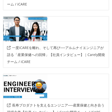
ーム / iCARE
coderabbit
findy-team+
figma-make
magicpod-autopilot
一度iCAREを離れ、そして再び──アルムナイエンジニアが
語る「産業保健への回帰」【社員インタビュー】｜Carely開発
チーム / iCARE
長寿プロダクトを支えるエンジニア──産業保健と向き合う