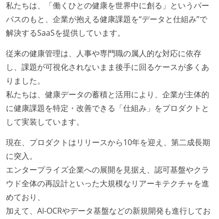
選考プロセス
私たちは、「働くひとの健康を世界中に創る」というパー
パスのもと、企業が抱える健康課題を“データと仕組み”で
技術課題の提出がある（Webサービス構築やモバイル
解決するSaaSを提供しています。
アプリ実装など）
リファレンスチェックがある
従来の健康管理は、人事や専門職の属人的な対応に依存
し、課題が可視化されないまま後手に回るケースが多くあ
職業安定法に対応する記載事項
りました。
主な休暇：年末年始、夏季、慶弔休暇など
私たちは、健康データの蓄積と活用により、企業が主体的
固定残業時間：月45時間分
に健康課題を特定・改善できる「仕組み」をプロダクトと
フレックスタイム制の所定労働時間：1日平均8時間相
して実装しています。
当
現在、プロダクトはリリースから10年を迎え、第二成長期
休憩時間：1時間
に突入。
休日制度：完全週休2日制（土日祝休み）
エンタープライズ企業への展開を見据え、認可基盤やクラ
給与形態：年俸制
ウド全体の再設計といった大規模なリアーキテクチャを進
給与形態：賞与なし
めており、
労働契約期間：無期雇用
加えて、AI-OCRやデータ基盤などの新規開発も進行してお
試用期間：あり（6ヶ月間）