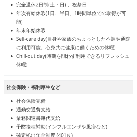
完全週休2日制(土・日) 、祝祭日
ング部門の人間が経営に参加している
年次有給休暇(1日、半日、1時間単位での取得が可
社外から登壇を依頼・指名を受けるようなエンジニア
能)
が在籍している
年末年始休暇
エンジニアが自発的に外部のイベントやカンファレン
Self-care day(自身や家族のちょっとした不調や通院
スに登壇している
に利用可能。心身共に健康に働くための休暇)
Slack等で、最新技術の良し悪しをメンバーがよく会話
Chill-out day(時期を問わず利用できるリフレッシュ
している
休暇)
開発メンバーの裁量
設計・実装から運用までを同じ開発チームが担い、フ
社会保険・福利厚生など
ロントエンド、バックエンド、インフラといった役割
の境界を超えて、個人が必要な範囲にまで染み出して
社会保険完備
いく姿勢が根付いている
通勤交通費支給
ユーザーのニーズや課題を理解するために、開発チー
業務関連書籍代支給
ムのメンバーが、ユーザーインタビューに参加してい
予防接種補助(インフルエンザや風疹など)
る
確定拠出年金制度 (401Ｋ)