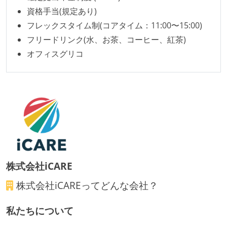
1年以内に、技術負債を解消するためのプロジェクト
資格手当(規定あり)
や、古くなったツールのリプレイスプロジェクトがボ
フレックスタイム制(コアタイム：11:00〜15:00)
トムアップで実施されたことがある
フリードリンク(水、お茶、コーヒー、紅茶)
企画を決定する場に、実装を担当する開発メンバーが
オフィスグリコ
参加している
タスクの見積もりは、実装を担当するメンバーが中心
となって行う
全体のスケジュール管理は、途中の成果を随時確認し
ながら、納期または盛り込む機能を柔軟に調整する形
で行う
待遇・福利厚生
株式会社iCARE
イベントへの業務参加やチケット負担など、会社とし
株式会社iCARE
ってどんな会社？
て、大規模カンファレンスへの参加を支援する制度が
ある
私たちについて