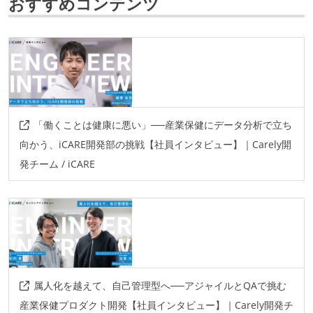
おすすめコンテンツ
データベース
postgresql
redis
プロジェクト管理
backlog
その他
「働くことは健康に悪い」──産業保健にデータ分析で立ち
pagerduty
sentry
datadog
storybook
向かう、iCARE開発部の挑戦【社員インタビュー】｜Carely開
発チーム / iCARE
figma
kibela
teams
magicpod
eslint
rubocop
brakeman
rspec
aws
graphql
その他、現場で使われている技術
AIツール
devin
github-copilot
claude-code
cursor
属人化を越えて、自己管理型へ──アジャイルとQAで挑む
産業保健プロダクト開発【社員インタビュー】｜Carely開発チ
その他