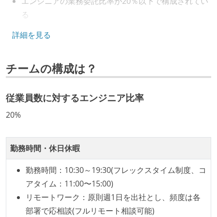
エンジニアの業務委託比率が20％以下で構成されてい
る
5年以内に10億円以上の資金調達を実施している
詳細を見る
キャリアパス
チームの構成は？
エンジニアの人事評価にエンジニア経験者が関わって
いる
社内で、バックエンドチームからSREチームへの異動
従業員数に対するエンジニア比率
など、キャリア形成を目的とした職域を超えての積極
20%
的な異動が推奨され、実施されている
マネージャーやCTOと高頻度（月1程度）でキャリアに
勤務時間・休日休暇
ついて話す場が設けられている
技術カルチャー
勤務時間：10:30～19:30(フレックスタイム制度、コ
アタイム：11:00〜15:00)
CTO またはそれに準じる、技術やワークフローの標準
リモートワーク：原則週1日を出社とし、頻度は各
化を行う役割の人・部門が存在する
部署で応相談(フルリモート相談可能)
取締役（社内）または執行役員として、エンジニアリ