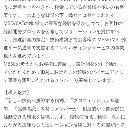
うに定着させるべきか，模索している企業様が多いのも事
実です。このような背景の下，弊社では長年にわたる
MBD/CAEの領 域での豊富な経験を活かしつつ，お客様の
設計開発プロセスを俯瞰してソリューションを提供すべ
く，推進計画の策定～技術構築までお客様の MBSE/MBD推
進を一気通貫で支援するコンサルティングサービスの事業
拡大を進めています。
MBSEの考え方をお客様に啓蒙し，設計開発の中で活かし
ていただくため，IDAJにおけるこの領域のパイオニアとし
て事業を牽引いただけるメンバー を募集しています。
【求人魅力】
「新しい技術へ挑戦する精神」「プロフェッショナル志
向」「協働意識」を持つメンバーが、創造的かつ自発的に
活動できる環境を提供します。 複数の領域，物理，次元に
またがる広範なシミュレーション技術に対する知識だけで