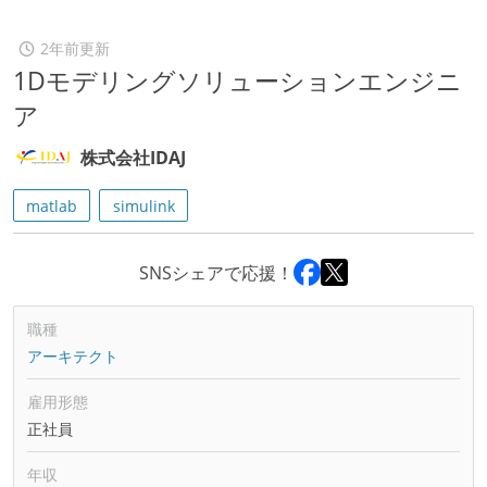
2年前更新
1Dモデリングソリューションエンジニ
ア
株式会社IDAJ
matlab
simulink
SNSシェアで応援！
職種
アーキテクト
雇用形態
正社員
年収