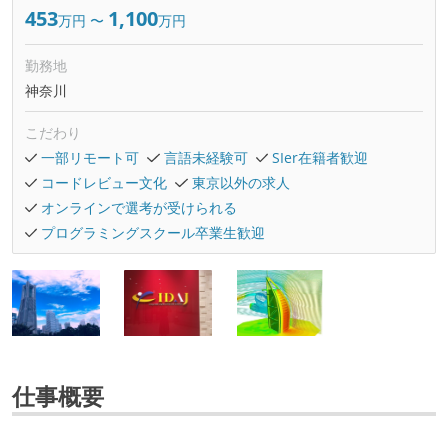
453
1,100
万円
〜
万円
勤務地
神奈川
こだわり
一部リモート可
言語未経験可
SIer在籍者歓迎
コードレビュー文化
東京以外の求人
オンラインで選考が受けられる
プログラミングスクール卒業生歓迎
仕事概要