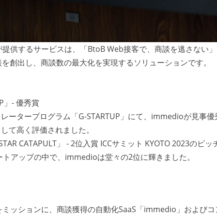
が提供するサービスは、「BtoB Web接客で、商談を逃さない
談を創出し、商談数の最大化を実現するソリューションです。
P」- 優秀賞
タープログラム「G-STARTUP」にて、immedioが見事優
として高く評価されました。
NG STAR CATAPULT」 - 2位入賞 ICCサミット KYOTO 2023のピ
トアップの中で、immedioは堂々の2位に輝きました。
をミッションに、商談獲得の自動化SaaS「immedio」および