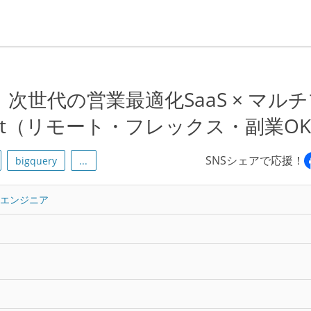
世代の営業最適化SaaS × マルチ
ript（リモート・フレックス・副業O
SNSシェアで応援！
bigquery
...
トエンジニア