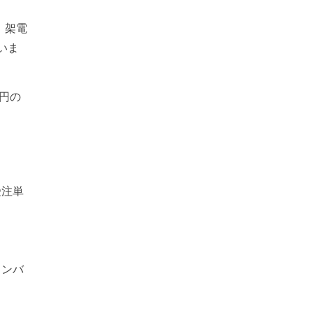
、架電
いま
億円の
。
受注単
メンバ