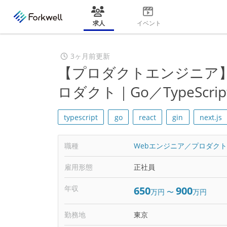
求人
イベント
3ヶ月前更新
【プロダクトエンジニア】次
ロダクト｜Go／TypeSc
typescript
go
react
gin
next.js
職種
Webエンジニア／プロダク
雇用形態
正社員
年収
650
900
万円
〜
万円
勤務地
東京