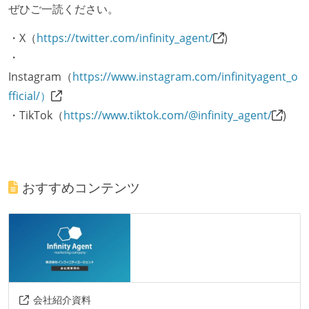
ぜひご一読ください。
・X（
https://twitter.com/infinity_agent/
)
・
Instagram（
https://www.instagram.com/infinityagent_o
fficial/）
・TikTok（
https://www.tiktok.com/@infinity_agent/
)
おすすめコンテンツ
会社紹介資料