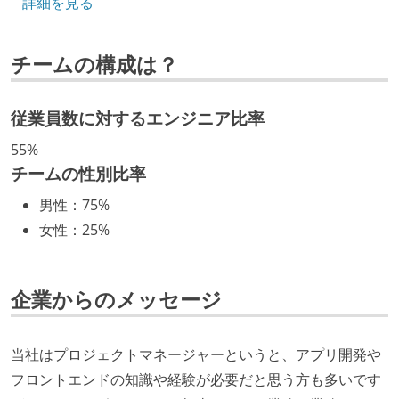
詳細を見る
労働環境の自由度
チームの構成は？
フレックスタイム制または裁量労働制を採用している
メンバーの多様性
従業員数に対するエンジニア比率
外国籍の開発メンバーがいる
55%
待遇・福利厚生
チームの性別比率
男性
：
75%
入社時には、各自希望のスペックの PC やディスプレ
女性
：
25%
イが支給される
ストックオプションまたは自社株購入支援制度がある
職業安定法に対応する記載事項
企業からのメッセージ
受動喫煙防止措置：屋内禁煙（屋内に喫煙可能室設
置）
当社はプロジェクトマネージャーというと、アプリ開発や
フロントエンドの知識や経験が必要だと思う方も多いです