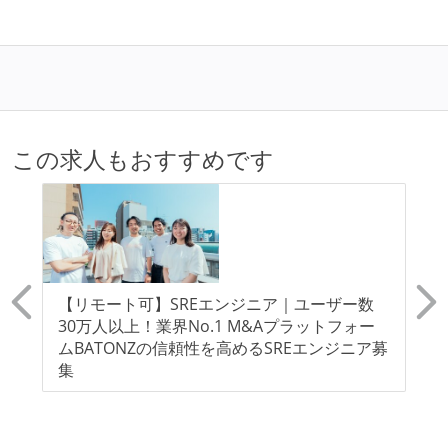
この求人もおすすめです
／
【リモート可】SREエンジニア｜ユーザー数
【
意
30万人以上！業界No.1 M&Aプラットフォー
ド
へ
ムBATONZの信頼性を高めるSREエンジニア募
も
集
り