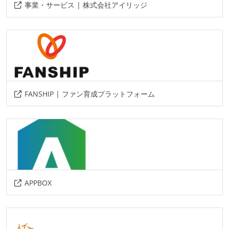
事業・サービス | 株式会社アイリッジ
その他、現場で使われている技術
言語
python
php
java
html
css
javascript
データベース
FANSHIP | ファン育成プラットフォーム
mysql
その他
amazon-web-services
aws
amazon-cloudwatch
datadog
nginx
APPBOX