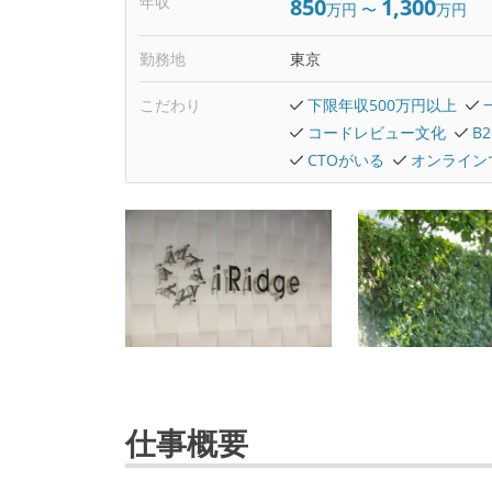
年収
850
1,300
万円
〜
万円
勤務地
東京
こだわり
下限年収500万円以上
コードレビュー文化
B
CTOがいる
オンライン
仕事概要