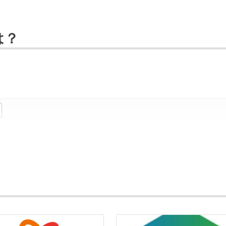
は？
lab