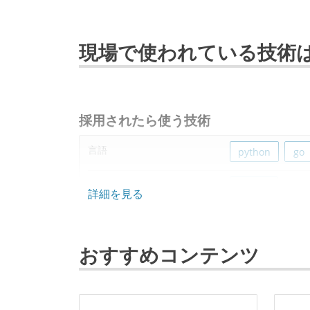
現場で使われている技術
採用されたら使う技術
言語
python
go
フレームワーク
django
詳細を見る
データベース
mysql
おすすめコンテンツ
ソースコード管理
git
プロジェクト管理
backlog
git