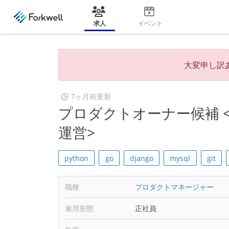
求人
イベント
大変申し訳
7ヶ月前更新
プロダクトオーナー候補 
運営>
python
go
django
mysql
git
職種
プロダクトマネージャー
雇用形態
正社員