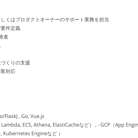
もしくはプロダクトオーナーのサポート業務を担当
び要件定義
推進
義
境づくりの支援
顧客対応
k) , Go, Vue.js
 Lambda, ECS, Athena, ElastiCacheなど） , - GCP（App Engin
er, Kubernetes Engineなど ）