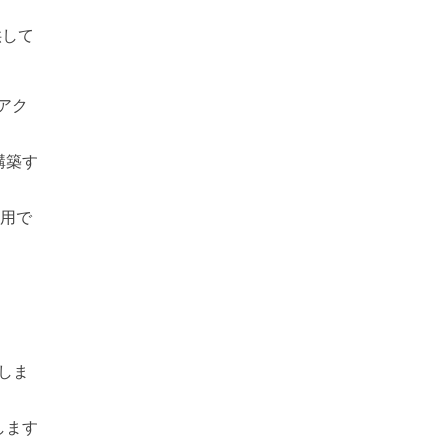
供して
アク
構築す
利用で
しま
します