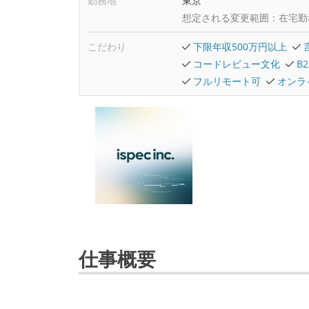
勤務地
東京
想定される変更範囲：
在宅勤
こだわり
下限年収500万円以上
コードレビュー文化
B
フルリモート可
オンラ
仕事概要