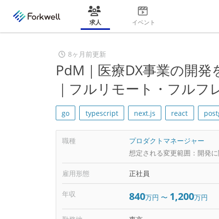
求人
イベント
8ヶ月前更新
PdM｜医療DX事業の開
｜フルリモート・フルフ
go
typescript
next.js
react
post
職種
プロダクトマネージャー
想定される変更範囲：
開発に
雇用形態
正社員
年収
840
1,200
万円
〜
万円