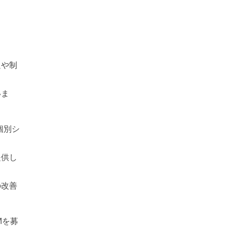
題や制
いま
個別シ
提供し
の改善
Mを募