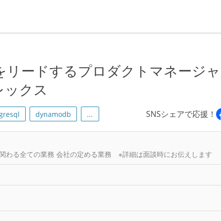
発をリードするプロダクトマネージ
レックス
SNSシェアで応援！
gresql
dynamodb
...
関わる全ての業務 会社の定める業務 ※詳細は面談時にお伝えします