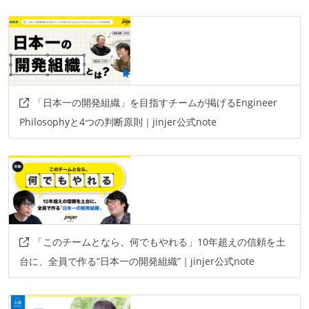
mysql
mongodb
プロジェクト管理
jira
情報共有ツール
「日本一の開発組織」を目指すチームが掲げるEngineer
slack
confluence
Philosophyと4つの判断原則｜jinjer公式note
その他
googlemeet
figma
google-drive
「このチームとなら、何でもやれる」10年超えの信頼を土
台に、全員で作る”日本一の開発組織”｜jinjer公式note