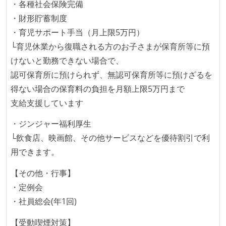
・各種社会保険完備
ほとんどの機能に受け入れテストを記述、実施してい
・財形貯蓄制度
る
・育児サポート手当（月上限5万円）
想定される複数環境での品質チェックを義務づけてい
└育児休業から復職される方のお子さまが保育所等に預
る
けないと勤務できない場合で、
認可保育所に預けられず、無認可保育所等に預けざるを
アジャイル実践状況
得ない場合の保育料の負担を月額上限5万円まで
1ヶ月以下の短い期間でのイテレーション開発を実践
支給支援しています
している
・ジンジャー福利厚生
デイリーでスタンドアップミーティング、またはそれ
└飲食店、映画館、その他サービスなどを優待割引で利
に準じるチーム内の打ち合わせを行っている
用できます。
イテレーションの最後などに、定期的にチームでふり
かえりミーティングを行っている
【その他・行事】
タスク見積もりの単位には絶対量（人日など）ではな
・定例会
く相対ポイントを用い、極力複数人の意見を調整する
・社員総会(年1回)
形で行っている
【受動喫煙対策】
継続的なデプロイ（デリバリー）を行っている