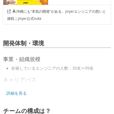
🏝️沖縄にも“本気の開発”がある。jinjerエンジニアの想いと
挑戦｜jinjer公式note
開発体制・環境
事業・組織規模
在籍しているエンジニアの人数：30名〜99名
キャリアパス
社内で、バックエンドチームからSREチームへの異動
詳細を見る
など、キャリア形成を目的とした職域を超えての積極
的な異動が推奨され、実施されている
チームの構成は？
マネージャーやCTOと高頻度（月1程度）でキャリアに