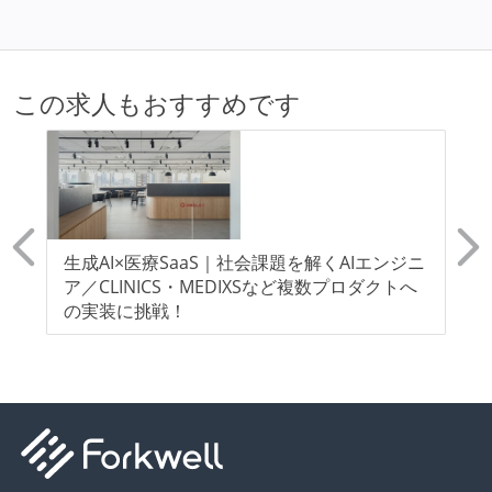
この求人もおすすめです
ク
生成AI×医療SaaS｜社会課題を解くAIエンジニ
L
ア／CLINICS・MEDIXSなど複数プロダクトへ
療
の実装に挑戦！