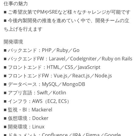
仕事の魅力
■ ご希望次第でPMやSREなど様々なチャレンジが可能です
■ 今後内製開発の推進を進めていく中で、開発チームの立
ち上げを行えます
開発環境
■ バックエンド：PHP／Ruby／Go
■ バックエンドFW：Laravel／CodeIgniter／Ruby on Rails
■ フロントエンド：HTML／CSS／JavaScript
■ フロントエンドFW：Vue.js／React.js／Node.js
■ データベース：MySQL／MongoDB
■ アプリ言語：Swift／Kotlin
■ インフラ：AWS（EC2, ECS）
■ 監視・BI：Mackerel
■ 仮想環境：Docker
■ 開発環境：Linux
■ ドキュメント：Confluence／JIRA／Figma／Google