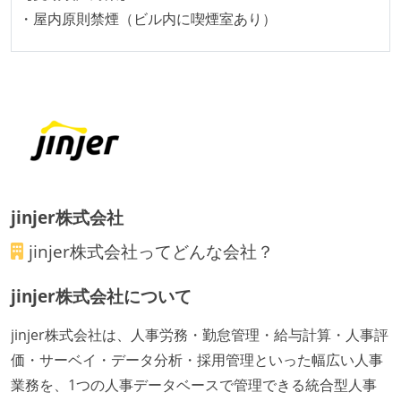
・屋内原則禁煙（ビル内に喫煙室あり）
大規模サービスの開発
同時接続ユーザー数（数千以上）
テーブル数が多い (数百以上)
大規模テーブルあり（1テーブルあたり数千万レコー
ド以上）
マイクロサービス化している
1つのプロダクトを5チーム以上の開発チーム（ストリ
jinjer株式会社
ームアラインド、プラットフォーム等）で分担して開
発・運用している
jinjer株式会社
ってどんな会社？
労働環境の自由度
jinjer株式会社について
週3日リモート勤務のハイブリットワーク（週2出社）
jinjer株式会社は、人事労務・勤怠管理・給与計算・人事評
フレックスタイム制または裁量労働制を採用している
価・サーベイ・データ分析・採用管理といった幅広い人事
メンバーの多様性
業務を、1つの人事データベースで管理できる統合型人事