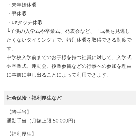
ロントエンド、バックエンド、インフラといった役割
・末年始休暇
の境界を超えて、個人が必要な範囲にまで染み出して
・弔休暇
いく姿勢が根付いている
・ugタッチ休暇
1年以内に、技術負債を解消するためのプロジェクト
└子供の入学式や卒業式、発表会など、「成長を見逃し
や、古くなったツールのリプレイスプロジェクトがボ
たくないタイミング」で、特別休暇を取得できる制度で
トムアップで実施されたことがある
す。
タスクの見積もりは、実装を担当するメンバーが中心
中学校入学前までのお子様を持つ社員に対して、入学式
となって行う
や卒業式、運動会、授業参観などの行事への参加を理由
全体のスケジュール管理は、途中の成果を随時確認し
に事前に申し出ることによって利用できます。
ながら、納期または盛り込む機能を柔軟に調整する形
で行う
社会保険・福利厚生など
コード品質向上のための取り組み
【諸手当】
何らかのコーディング規約をチーム全体で遵守するよ
通勤手当（月額上限 50,000円）
うにしている
【福利厚生】
テストの実施度