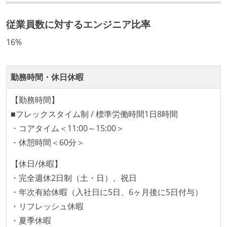
ついて話す場が設けられている
従業員数に対するエンジニア比率
技術カルチャー
16%
CTO またはそれに準じる、技術やワークフローの標準
化を行う役割の人・部門が存在する
社外から登壇を依頼・指名を受けるようなエンジニア
勤務時間・休日休暇
が在籍している
【勤務時間】
エンジニアが自発的に外部のイベントやカンファレン
■フレックスタイム制 / 標準労働時間1日8時間
スに登壇している
・コアタイム＜11:00～15:00＞
最新技術を追いかけるための社内勉強会が定期開催さ
・休憩時間＜60分＞
れ、参加者が自主的に参加している
Slack等で、最新技術の良し悪しをメンバーがよく会話
【休日/休暇】
している
・完全週休2日制（土・日）、祝日
・年次有給休暇（入社日に5日、6ヶ月後に5日付与）
開発メンバーの裁量
・リフレッシュ休暇
設計・実装から運用までを同じ開発チームが担い、フ
・夏季休暇