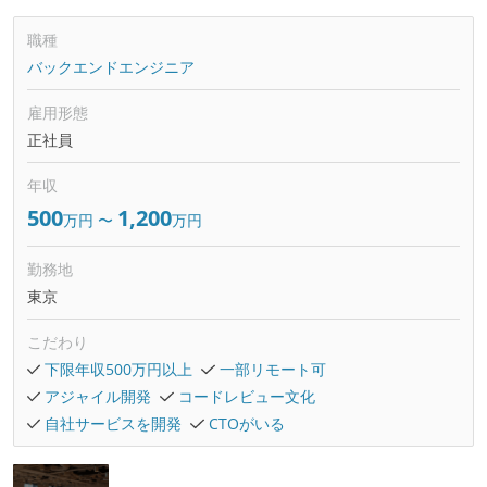
職種
バックエンドエンジニア
雇用形態
正社員
年収
500
1,200
万円
〜
万円
勤務地
東京
こだわり
下限年収500万円以上
一部リモート可
アジャイル開発
コードレビュー文化
自社サービスを開発
CTOがいる