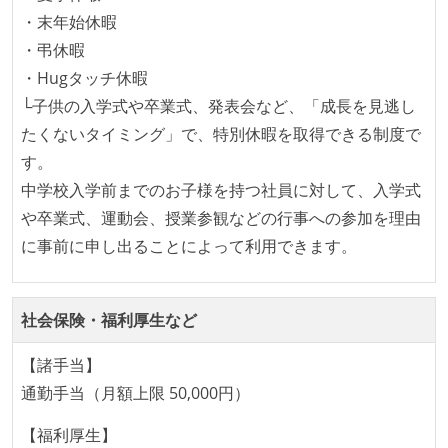
給与形態：年俸制
・末年始休暇
労働契約期間：無期雇用
・弔休暇
試用期間：あり（期間は「社会保険・福利厚生欄」に
・Hugタッチ休暇
記載）
└子供の入学式や卒業式、発表会など、「成長を見逃し
社会保険：各種社会保険完備（雇用・労災・健康・厚
たくないタイミング」で、特別休暇を取得できる制度で
生年金）
す。
受動喫煙防止措置：屋内禁煙（屋内に喫煙可能室設
中学校入学前までのお子様を持つ社員に対して、入学式
置）
や卒業式、運動会、授業参観などの行事への参加を理由
に事前に申し出ることによって利用できます。
社会保険・福利厚生など
【諸手当】
通勤手当（月額上限 50,000円）
【福利厚生】