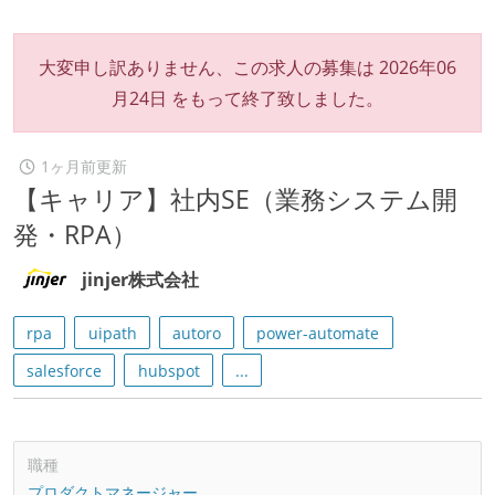
大変申し訳ありません、この求人の募集は
2026年06
月24日
をもって終了致しました。
1ヶ月前更新
【キャリア】社内SE（業務システム開
発・RPA）
jinjer株式会社
rpa
uipath
autoro
power-automate
salesforce
hubspot
...
職種
プロダクトマネージャー