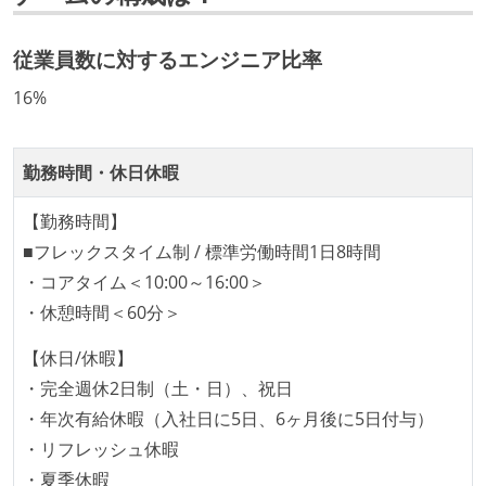
ついて話す場が設けられている
従業員数に対するエンジニア比率
労働環境の自由度
16%
フレックスタイム制または裁量労働制を採用している
メンバーの多様性
勤務時間・休日休暇
開発メンバーの新卒採用を実施している
【勤務時間】
職業安定法に対応する記載事項
■フレックスタイム制 / 標準労働時間1日8時間
・コアタイム＜10:00～16:00＞
固定残業時間：月45時間分
・休憩時間＜60分＞
【フレックスタイム制を適応している】
フレックスタイム制の所定労働時間：1日平均8時間相
【休日/休暇】
当
・完全週休2日制（土・日）、祝日
休憩時間：1時間
・年次有給休暇（入社日に5日、6ヶ月後に5日付与）
休日制度：完全週休2日制（土日祝休み）
・リフレッシュ休暇
主な休暇：年末年始、夏季、慶弔休暇など
・夏季休暇