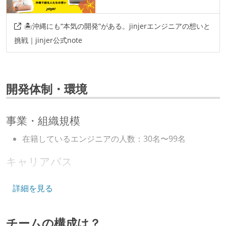
🏝️沖縄にも“本気の開発”がある。jinjerエンジニアの想いと
挑戦｜jinjer公式note
開発体制・環境
事業・組織規模
在籍しているエンジニアの人数：30名〜99名
キャリアパス
社内で、バックエンドチームからSREチームへの異動
詳細を見る
など、キャリア形成を目的とした職域を超えての積極
的な異動が推奨され、実施されている
チームの構成は？
マネージャーやCTOと高頻度（月1程度）でキャリアに