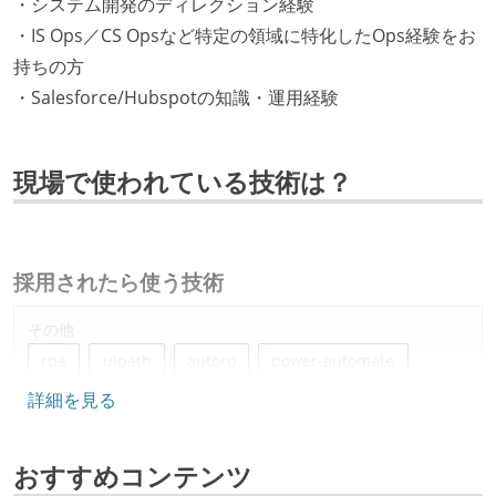
・システム開発のディレクション経験
・IS Ops／CS Opsなど特定の領域に特化したOps経験をお
持ちの方
・Salesforce/Hubspotの知識・運用経験
現場で使われている技術は？
採用されたら使う技術
その他
rpa
uipath
autoro
power-automate
詳細を見る
salesforce
hubspot
google-apps-script
おすすめコンテンツ