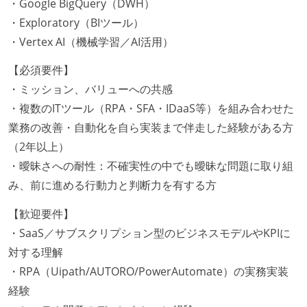
・Google BigQuery（DWH）
・Exploratory（BIツール）
・Vertex AI（機械学習／AI活用）
【必須要件】
・ミッション、バリューへの共感
・複数のITツール（RPA・SFA・IDaaS等）を組み合わせた
業務の改善・自動化を自ら実装まで伴走した経験がある方
（2年以上）
・曖昧さへの耐性：不確実性の中でも曖昧な問題に取り組
み、前に進める行動力と判断力を有する方
【歓迎要件】
・SaaS／サブスクリプション型のビジネスモデルやKPIに
対する理解
・RPA（Uipath/AUTORO/PowerAutomate）の実務実装
経験