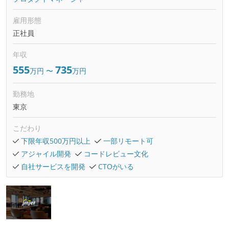
雇用形態
正社員
年収
555
735
万円
〜
万円
勤務地
東京
こだわり
下限年収500万円以上
一部リモート可
アジャイル開発
コードレビュー文化
自社サービスを開発
CTOがいる