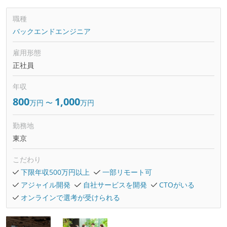
職種
バックエンドエンジニア
雇用形態
正社員
年収
800
1,000
万円
〜
万円
勤務地
東京
こだわり
下限年収500万円以上
一部リモート可
アジャイル開発
自社サービスを開発
CTOがいる
オンラインで選考が受けられる