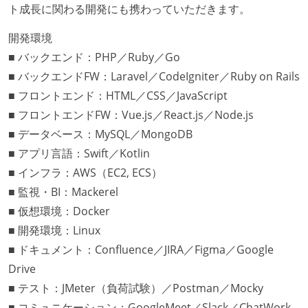
ト成長に関わる開発にも携わっていただきます。
開発環境
■ バックエンド：PHP／Ruby／Go
■ バックエンドFW：Laravel／CodeIgniter／Ruby on Rails
■ フロントエンド：HTML／CSS／JavaScript
■ フロントエンドFW：Vue.js／React.js／Node.js
■ データベース：MySQL／MongoDB
■ アプリ言語：Swift／Kotlin
■ インフラ：AWS（EC2, ECS）
■ 監視・BI：Mackerel
■ 仮想環境：Docker
■ 開発環境：Linux
■ ドキュメント：Confluence／JIRA／Figma／Google
Drive
■ テスト：JMeter（負荷試験）／Postman／Mocky
■ コミュニケーション：GoogleMeet／Slack／ChatWork