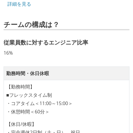
詳細を見る
など、キャリア形成を目的とした職域を超えての積極
的な異動が推奨され、実施されている
チームの構成は？
マネージャーやCTOと高頻度（月1程度）でキャリアに
ついて話す場が設けられている
従業員数に対するエンジニア比率
技術カルチャー
16%
CTO またはそれに準じる、技術やワークフローの標準
化を行う役割の人・部門が存在する
社外から登壇を依頼・指名を受けるようなエンジニア
勤務時間・休日休暇
が在籍している
【勤務時間】
エンジニアが自発的に外部のイベントやカンファレン
■フレックスタイム制
スに登壇している
・コアタイム＜11:00～15:00＞
最新技術を追いかけるための社内勉強会が定期開催さ
・休憩時間＜60分＞
れ、参加者が自主的に参加している
Slack等で、最新技術の良し悪しをメンバーがよく会話
【休日/休暇】
している
・完全週休2日制（土・日）、祝日