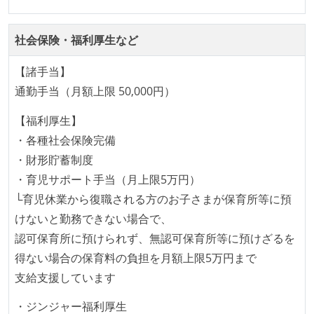
何らかのコーディング規約をチーム全体で遵守するよ
うにしている
社会保険・福利厚生など
テストの実施度
【諸手当】
ほとんどのプロダクトコードに単体テストを記述、実
通勤手当（月額上限 50,000円）
施している
【福利厚生】
想定される複数環境での品質チェックを義務づけてい
・各種社会保険完備
る
・財形貯蓄制度
アジャイル実践状況
・育児サポート手当（月上限5万円）
└育児休業から復職される方のお子さまが保育所等に預
1ヶ月以下の短い期間でのイテレーション開発を実践
けないと勤務できない場合で、
している
認可保育所に預けられず、無認可保育所等に預けざるを
デイリーでスタンドアップミーティング、またはそれ
得ない場合の保育料の負担を月額上限5万円まで
に準じるチーム内の打ち合わせを行っている
支給支援しています
イテレーションの最後などに、定期的にチームでふり
かえりミーティングを行っている
・ジンジャー福利厚生