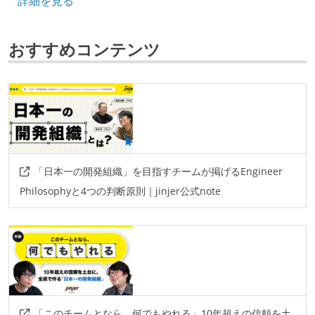
詳細を見る
フレームワーク
laravel
codeigniter
おすすめコンテンツ
データベース
mysql
mongodb
プロジェクト管理
jira
情報共有ツール
「日本一の開発組織」を目指すチームが掲げるEngineer
slack
confluence
Philosophyと4つの判断原則｜jinjer公式note
その他
googlemeet
figma
「このチームとなら、何でもやれる」10年超えの信頼を土