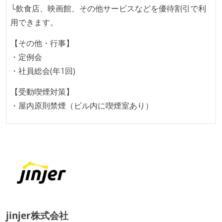
タスク見積もりの単位には絶対量（人日など）ではな
└飲食店、映画館、その他サービスなどを優待割引で利
く相対ポイントを用い、極力複数人の意見を調整する
用できます。
形で行っている
【その他・行事】
継続的なデプロイ（デリバリー）を行っている
・定例会
大規模サービスの開発
・社員総会(年1回)
同時接続ユーザー数（数千以上）
【受動喫煙対策】
テーブル数が多い (数百以上)
・屋内原則禁煙（ビル内に喫煙室あり）
大規模テーブルあり（1テーブルあたり数千万レコー
ド以上）
マイクロサービス化している
1つのプロダクトを5チーム以上の開発チーム（ストリ
ームアラインド、プラットフォーム等）で分担して開
発・運用している
労働環境の自由度
jinjer株式会社