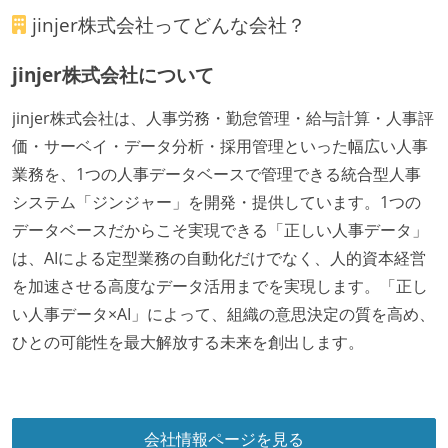
週3日リモート勤務のハイブリットワーク（週2出社）
jinjer株式会社
ってどんな会社？
フレックスタイム制または裁量労働制を採用している
jinjer株式会社について
メンバーの多様性
開発メンバーの新卒採用を実施している
jinjer株式会社は、人事労務・勤怠管理・給与計算・人事評
価・サーベイ・データ分析・採用管理といった幅広い人事
職業安定法に対応する記載事項
業務を、1つの人事データベースで管理できる統合型人事
給与形態：年俸制
システム「ジンジャー」を開発・提供しています。1つの
休憩時間：1時間
データベースだからこそ実現できる「正しい人事データ」
フレックスタイム制の所定労働時間：1日平均8時間相
は、AIによる定型業務の自動化だけでなく、人的資本経営
当
を加速させる高度なデータ活用までを実現します。「正し
【フレックスタイム制を適応している】
い人事データ×AI」によって、組織の意思決定の質を高め、
固定残業時間：その他（詳細は「勤務時間・休日休
ひとの可能性を最大解放する未来を創出します。
暇」に記載）
固定残業時間：月45時間分
試用期間：あり（期間は「社会保険・福利厚生欄」に
会社情報ページを見る
記載）