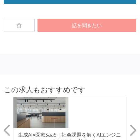
社会保険：各種社会保険完備（雇用・労災・健康・厚
生年金）
話を聞きたい
受動喫煙防止措置：屋内禁煙（屋内に喫煙可能室設
置）
この求人もおすすめです
リ
生成AI×医療SaaS｜社会課題を解くAIエンジニ
L