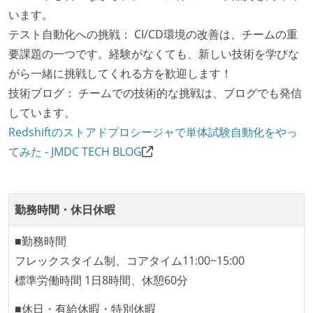
人事情報や秘匿性の高い内容を除いて、経営陣やマネ
います。
ージャー以上の会議での議事録が社員にも公開されて
テスト自動化への挑戦： CI/CD環境の改善は、チームの重
いる
要課題の一つです。経験がなくても、新しい技術を学びな
KPI などチームの目標・実績値について、メンバーの
がら一緒に挑戦してくれる方を歓迎します！
誰もがいつでも閲覧可能になっている
技術ブログ： チームでの技術的な挑戦は、ブログでも発信
ドキュメントの整備やペアプロ、モブワークなど、ナ
しています。
レッジの共有を積極的に行っている（属人性を減らす
Redshiftのストアドプロシージャで単体試験自動化をやっ
取り組みをしている）
てみた - JMDC TECH BLOG
大規模サービスの開発
大規模テーブルあり（1テーブルあたり数千万レコー
勤務時間・休日休暇
ド以上）
バックアップ容量（数TB以上）
■勤務時間
フレックスタイム制、コアタイム11:00~15:00
労働環境の自由度
標準労働時間 1日8時間、休憩60分
週3日リモート勤務のハイブリットワーク（週2出社）
■休日・有給休暇・特別休暇