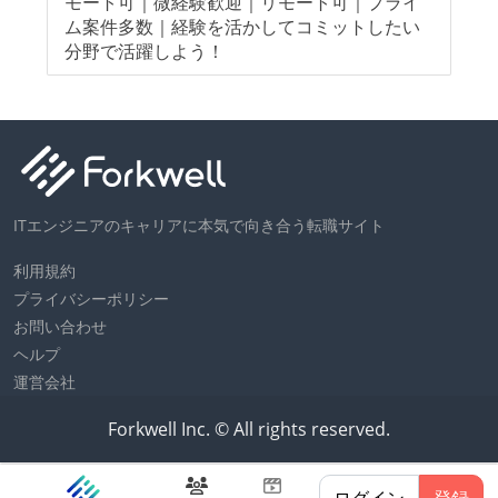
業
モート可｜微経験歓迎｜リモート可｜プライ
モ
ジ
ム案件多数｜経験を活かしてコミットしたい
指
分野で活躍しよう！
ITエンジニアのキャリアに本気で向き合う転職サイト
利用規約
プライバシーポリシー
お問い合わせ
ヘルプ
運営会社
Forkwell Inc. © All rights reserved.