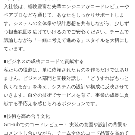
トムアップで実施されたことがある
入社後は、経験豊富な先輩エンジニアがコードレビューや
タスクの見積もりは、実装を担当するメンバーが中心
ペアプロなどを通じて、あなたをしっかりサポートしま
となって行う
す。システムの全体像や設計思想を共有しながら、少しず
つ担当範囲を広げていけるのでご安心ください。チームで
コード品質向上のための取り組み
議論しながら「一緒に考えて進める」スタイルを大切にし
本番にデプロイされるコードには、全てコードレビュ
ています。
ーまたはペアプログラミングを実施している
■ビジネスの成功にコードで貢献する
何らかのコーディング規約をチーム全体で遵守するよ
私たちの役割は、単に依頼されたものを作るだけではあり
うにしている
ません。ビジネス部門と直接対話し、「どうすればもっと
ワークフローの整備
良くなるか」を考え、システムの設計や構成に反映させて
いきます。自分の技術でサービスを育て、事業の成長に貢
全てのコードをバージョン管理ツールで管理している
献する手応えを感じられるポジションです。
各メンバーが実装したコードのマージは Pull Request
ベースで行われる
■技術を高め合う文化
GitHubでのコードレビュー： 実装の意図や設計の背景を
オープンな情報共有
コメントし合いながら、チーム全体のコード品質を高めて