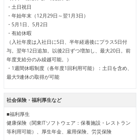
2年以内に未就学児を子育てしながら働いていたエン
・土日祝日
ジニアがいる
・年始年末（12月29日～翌1月3日）
フレックスタイム制または裁量労働制を採用している
・5月1日、5月2日
メンバーの多様性
・有給休暇
（入社年度は入社日に5日、半年経過後にプラス5日付
外国籍の開発メンバーがいる
与。翌年12日追加。以後2日ずつ増加し、最大20日。前
待遇・福利厚生
年度支給分のみ繰越可能。）
・1週間休暇制度（各年度1回利用可能）：土日を含め、
ストックオプションまたは自社株購入支援制度がある
最大9連休の取得が可能
選考プロセス
コーディングテストがある（オンラインテスト）
社会保険・福利厚生など
リファレンスチェックがある
■福利厚生
職業安定法に対応する記載事項
健康保険（関東ITソフトウェア：保養施設・レストラン
主な休暇：年末年始、夏季、慶弔休暇など
等利用可能）、厚生年金、雇用保険、労災保険
休日制度：完全週休2日制（土日祝休み）