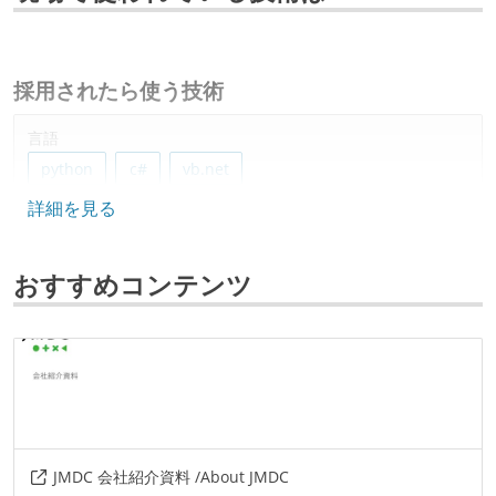
採用されたら使う技術
言語
python
c#
vb.net
詳細を見る
データベース
amazon-redshift
postgresql
oracle
おすすめコンテンツ
プロジェクト管理
github
情報共有ツール
confluence
slack
AIツール
JMDC 会社紹介資料 /About JMDC