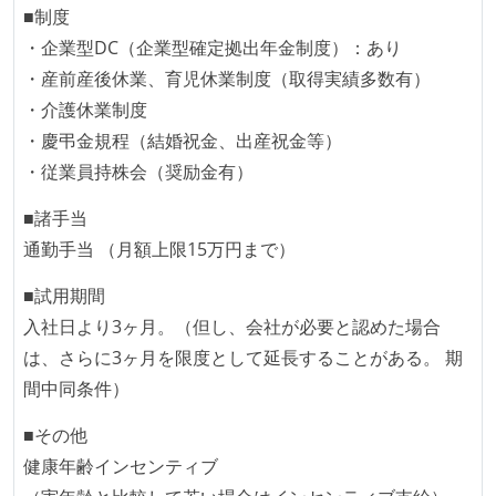
■制度
休憩時間：1時間
・企業型DC（企業型確定拠出年金制度）：あり
【フレックスタイム制を適応している】
・産前産後休業、育児休業制度（取得実績多数有）
固定残業時間：なし
・介護休業制度
試用期間：あり（3ヶ月間）
・慶弔金規程（結婚祝金、出産祝金等）
受動喫煙防止措置：屋内禁煙（屋内に喫煙可能室設
・従業員持株会（奨励金有）
置）
■諸手当
通勤手当 （月額上限15万円まで）
■試用期間
入社日より3ヶ月。（但し、会社が必要と認めた場合
は、さらに3ヶ月を限度として延長することがある。 期
間中同条件）
■その他
健康年齢インセンティブ