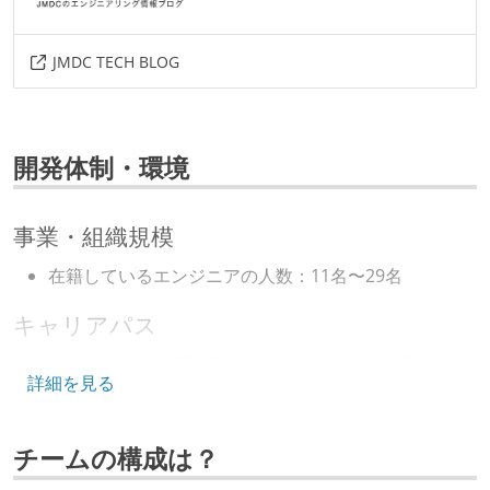
JMDC TECH BLOG
開発体制・環境
事業・組織規模
在籍しているエンジニアの人数：11名〜29名
キャリアパス
エンジニアの人事評価にエンジニア経験者が関わって
詳細を見る
いる
マネージャーやCTOと高頻度（月1程度）でキャリアに
チームの構成は？
ついて話す場が設けられている