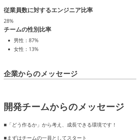
技術カルチャー
従業員数に対するエンジニア比率
取締役（社内）または執行役員として、エンジニアリ
28%
ング部門の人間が経営に参加している
チームの性別比率
Slack等で、最新技術の良し悪しをメンバーがよく会話
男性
：
87%
している
女性
：
13%
開発メンバーの裁量
設計・実装から運用までを同じ開発チームが担い、フ
企業からのメッセージ
ロントエンド、バックエンド、インフラといった役割
の境界を超えて、個人が必要な範囲にまで染み出して
いく姿勢が根付いている
ユーザーのニーズや課題を理解するために、開発チー
開発チームからのメッセージ
ムのメンバーが、ユーザーインタビューに参加してい
る
■「どう作るか」から考え、成長できる環境です！
1年以内に、技術負債を解消するためのプロジェクト
や、古くなったツールのリプレイスプロジェクトがボ
■まずはチームの一員としてスタート