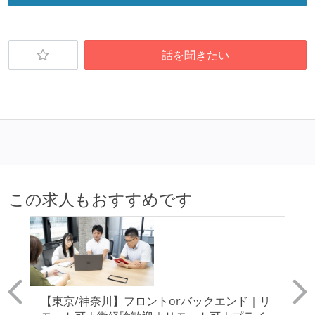
話を聞きたい
この求人もおすすめです
命と
【東京/神奈川】フロントorバックエンド｜リ
【