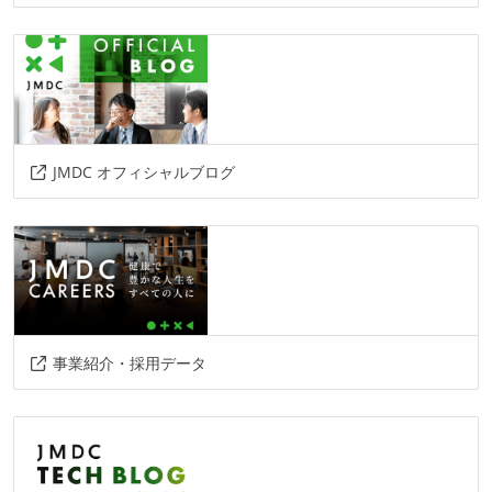
gemini
その他
copilot
aws
docker
cloudformation
sql
stepfunctions
ecs
lambda
glue
JMDC オフィシャルブログ
事業紹介・採用データ