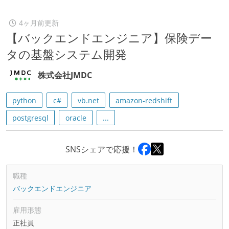
4ヶ月前更新
【バックエンドエンジニア】保険デー
タの基盤システム開発
株式会社JMDC
python
c#
vb.net
amazon-redshift
postgresql
oracle
...
SNSシェアで応援！
職種
バックエンドエンジニア
雇用形態
正社員