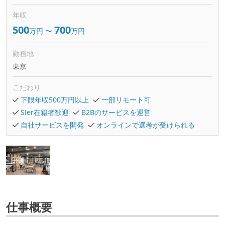
年収
500
700
万円
〜
万円
勤務地
東京
こだわり
下限年収500万円以上
一部リモート可
SIer在籍者歓迎
B2Bのサービスを運営
自社サービスを開発
オンラインで選考が受けられる
仕事概要