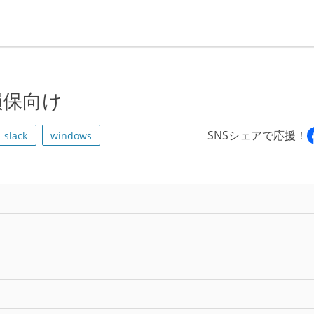
損保向け
SNSシェアで応援！
slack
windows