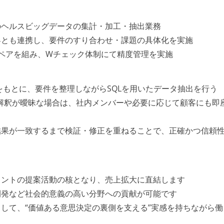
のヘルスビッグデータの集計・加工・抽出業務
客とも連携し、要件のすり合わせ・課題の具体化を実施
ペアを組み、Wチェック体制にて精度管理を実施
をもとに、要件を整理しながらSQLを用いたデータ抽出を行う
の解釈が曖昧な場合は、社内メンバーや必要に応じて顧客にも即
結果が一致するまで検証・修正を重ねることで、正確かつ信頼
タントの提案活動の核となり、売上拡大に直結します
開発など社会的意義の高い分野への貢献が可能です
して、“価値ある意思決定の裏側を支える”実感を持ちながら働