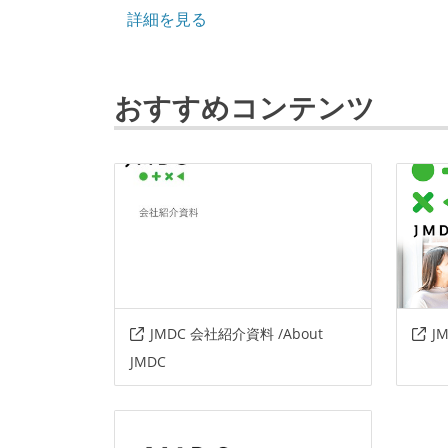
データベース
amazon-redshif
詳細を見る
情報共有ツール
confluence
おすすめコンテンツ
その他
windows
g
JMDC 会社紹介資料 /About
J
JMDC