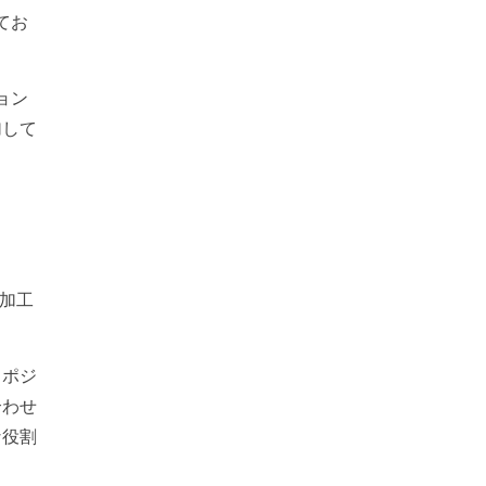
てお
ョン
加して
加工
るポジ
合わせ
な役割