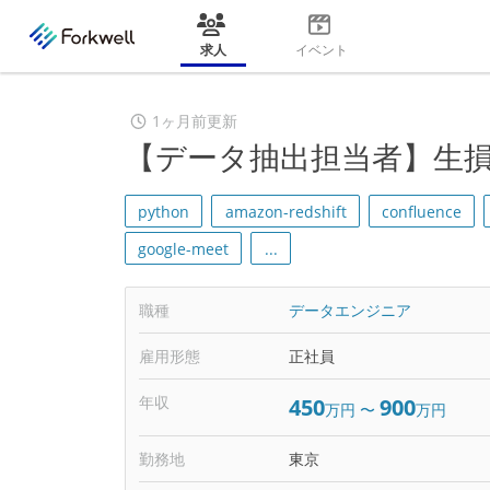
求人
イベント
1ヶ月前更新
【データ抽出担当者】生
python
amazon-redshift
confluence
google-meet
...
職種
データエンジニア
雇用形態
正社員
年収
450
900
万円
〜
万円
勤務地
東京