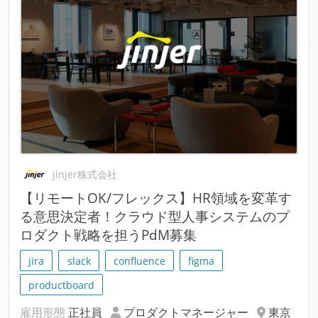
jinjer株式会社
【リモートOK/フレックス】HR領域を変革す
る意思決定者！クラウド型人事システムのプ
ロダクト戦略を担うPdM募集
jira
slack
confluence
figma
productboard
雇用形態
正社員
プロダクトマネージャー
東京