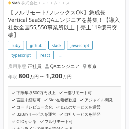
株式会社エス・エム・エス
【フルリモート/フレックスOK】急成長
Vertical SaaSのQAエンジニアを募集！【導入
社数全国55,550事業所以上 | 売上119億円突
破】
ruby
github
slack
javascript
typescript
react
…
雇用形態
正社員
QAエンジニア
東京
800
1,200
年収
万円
〜
万円
下限年収500万円以上
一部リモート可
言語未経験可
SIer在籍者歓迎
アジャイル開発
コードレビュー文化
B2Cのサービスを運営
B2Bのサービスを運営
自社サービスを開発
CTOがいる
フルリモート可
オンラインで選考が受けられる