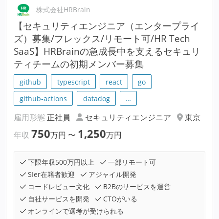
株式会社HRBrain
【セキュリティエンジニア（エンタープライ
ズ）募集/フレックス/リモート可/HR Tech
SaaS】HRBrainの急成長中を支えるセキュリ
ティチームの初期メンバー募集
github
typescript
react
go
github-actions
datadog
…
雇用形態
正社員
セキュリティエンジニア
東京
750
1,250
年収
万円
〜
万円
下限年収500万円以上
一部リモート可
SIer在籍者歓迎
アジャイル開発
コードレビュー文化
B2Bのサービスを運営
自社サービスを開発
CTOがいる
オンラインで選考が受けられる