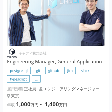
キャディ株式会社
Engineering Manager, General Application
postgresql
git
github
jira
slack
typescript
…
雇用形態
正社員
エンジニアリングマネージャー
東京
1,000
1,400
年収
万円
〜
万円