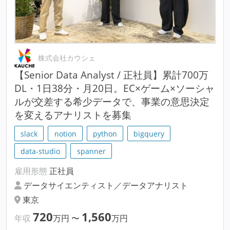
株式会社カウシェ
【Senior Data Analyst / 正社員】累計700万
DL・1日38分・月20日。EC×ゲーム×ソーシャ
ルが交差する希少データで、事業の意思決定
を変えるアナリストを募集
slack
notion
python
bigquery
data-studio
spanner
雇用形態
正社員
データサイエンティスト／データアナリスト
東京
720
1,560
年収
万円
〜
万円