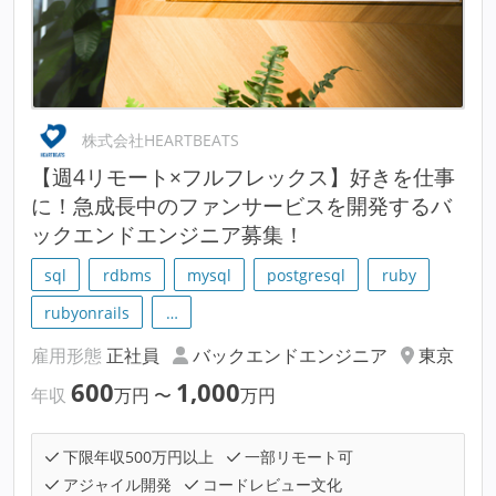
株式会社HEARTBEATS
【週4リモート×フルフレックス】好きを仕事
に！急成長中のファンサービスを開発するバ
ックエンドエンジニア募集！
sql
rdbms
mysql
postgresql
ruby
rubyonrails
…
雇用形態
正社員
バックエンドエンジニア
東京
600
1,000
年収
万円
〜
万円
下限年収500万円以上
一部リモート可
アジャイル開発
コードレビュー文化