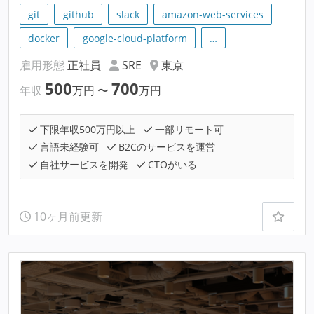
git
github
slack
amazon-web-services
docker
google-cloud-platform
…
雇用形態
正社員
SRE
東京
500
700
年収
万円
〜
万円
下限年収500万円以上
一部リモート可
言語未経験可
B2Cのサービスを運営
自社サービスを開発
CTOがいる
10ヶ月前更新