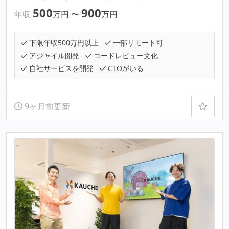
500
900
年収
万円
〜
万円
下限年収500万円以上
一部リモート可
アジャイル開発
コードレビュー文化
自社サービスを開発
CTOがいる
9ヶ月前更新