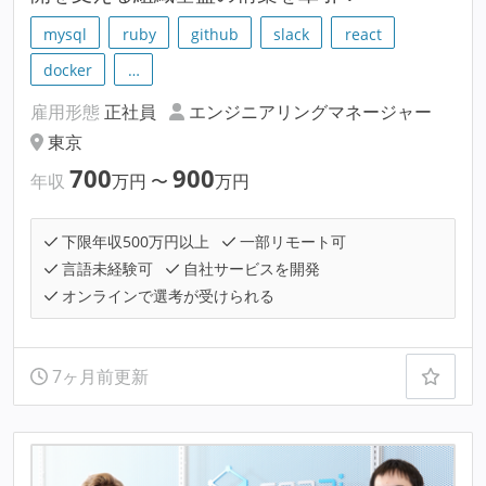
mysql
ruby
github
slack
react
docker
…
雇用形態
正社員
エンジニアリングマネージャー
東京
700
900
年収
万円
〜
万円
下限年収500万円以上
一部リモート可
言語未経験可
自社サービスを開発
オンラインで選考が受けられる
7ヶ月前更新