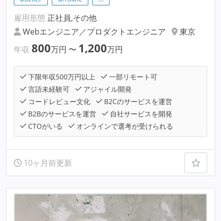
雇用形態
正社員,その他
Webエンジニア／プロダクトエンジニア
東京
800
1,200
年収
万円
〜
万円
下限年収500万円以上
一部リモート可
言語未経験可
アジャイル開発
コードレビュー文化
B2Cのサービスを運営
B2Bのサービスを運営
自社サービスを開発
CTOがいる
オンラインで選考が受けられる
10ヶ月前更新