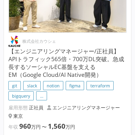
株式会社カウシェ
【エンジニアリングマネージャー/正社員】
APIトラフィック565倍・700万DL突破。急成
長するソーシャルEC基盤を支える
EM（Google Cloud/AI Native開発）
git
slack
notion
figma
terraform
bigquery
…
雇用形態
正社員
エンジニアリングマネージャー
東京
960
1,560
年収
万円
〜
万円