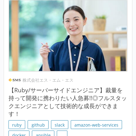
株式会社エス・エム・エス
【Ruby/サーバーサイドエンジニア】裁量を
持って開発に携わりたい人急募!!◎フルスタッ
クエンジニアとして技術的な成長ができま
す！
ruby
github
slack
amazon-web-services
docker
ansible
…