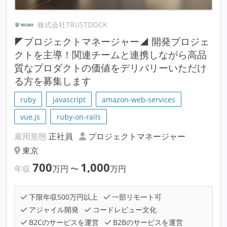
株式会社TRUSTDOCK
◤プロジェクトマネージャー◢ 開発プロジェ
クトを主導！関連チームと連携しながら高品
質なプロダクトの価値をデリバリーいただけ
る方を募集します
ruby
javascript
amazon-web-services
vue.js
ruby-on-rails
雇用形態
正社員
プロジェクトマネージャー
東京
700
1,000
年収
万円
〜
万円
下限年収500万円以上
一部リモート可
アジャイル開発
コードレビュー文化
B2Cのサービスを運営
B2Bのサービスを運営