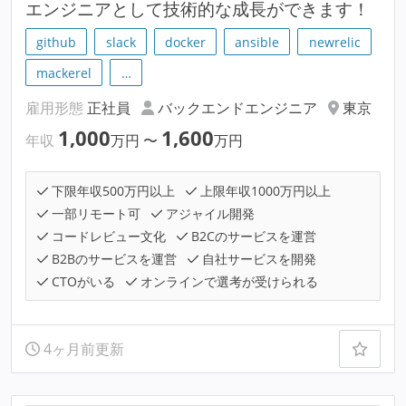
エンジニアとして技術的な成長ができます！
github
slack
docker
ansible
newrelic
mackerel
…
雇用形態
正社員
バックエンドエンジニア
東京
1,000
1,600
年収
万円
〜
万円
下限年収500万円以上
上限年収1000万円以上
一部リモート可
アジャイル開発
コードレビュー文化
B2Cのサービスを運営
B2Bのサービスを運営
自社サービスを開発
CTOがいる
オンラインで選考が受けられる
4ヶ月前更新