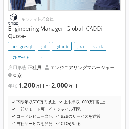
キャディ株式会社
Engineering Manager, Global -CADDi
Quote-
postgresql
git
github
jira
slack
typescript
…
雇用形態
正社員
エンジニアリングマネージャー
東京
1,200
2,000
年収
万円
〜
万円
下限年収500万円以上
上限年収1000万円以上
一部リモート可
アジャイル開発
コードレビュー文化
B2Bのサービスを運営
自社サービスを開発
CTOがいる