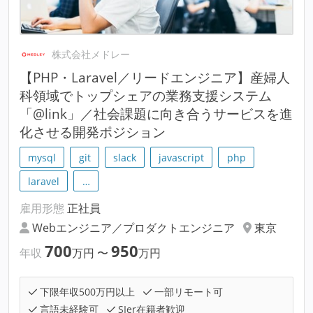
株式会社メドレー
【PHP・Laravel／リードエンジニア】産婦人
科領域でトップシェアの業務支援システム
「@link」／社会課題に向き合うサービスを進
化させる開発ポジション
mysql
git
slack
javascript
php
laravel
…
雇用形態
正社員
Webエンジニア／プロダクトエンジニア
東京
700
950
年収
万円
〜
万円
下限年収500万円以上
一部リモート可
言語未経験可
SIer在籍者歓迎