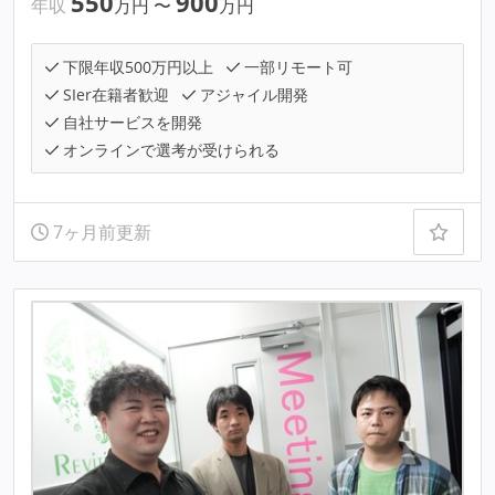
550
900
年収
万円
〜
万円
下限年収500万円以上
一部リモート可
SIer在籍者歓迎
アジャイル開発
自社サービスを開発
オンラインで選考が受けられる
7ヶ月前更新