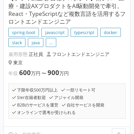
療・建設AXプロダクトをAI駆動開発で牽引。
React・TypeScriptなど複数言語を活用するフ
ロントエンドエンジニア
spring-boot
javascript
typescript
docker
slack
java
…
雇用形態
正社員
フロントエンドエンジニア
東京
600
900
年収
万円
〜
万円
下限年収500万円以上
一部リモート可
SIer在籍者歓迎
アジャイル開発
B2Bのサービスを運営
自社サービスを開発
オンラインで選考が受けられる