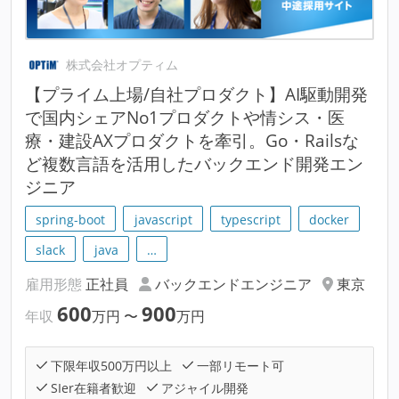
株式会社オプティム
【プライム上場/自社プロダクト】AI駆動開発
で国内シェアNo1プロダクトや情シス・医
療・建設AXプロダクトを牽引。Go・Railsな
ど複数言語を活用したバックエンド開発エン
ジニア
spring-boot
javascript
typescript
docker
slack
java
…
雇用形態
正社員
バックエンドエンジニア
東京
600
900
年収
万円
〜
万円
下限年収500万円以上
一部リモート可
SIer在籍者歓迎
アジャイル開発