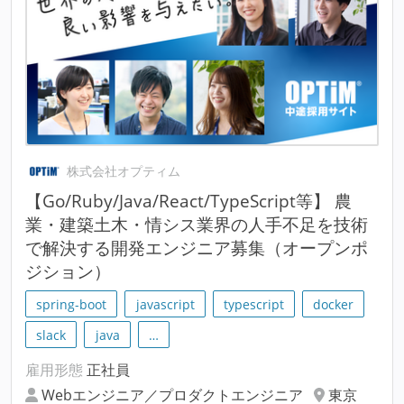
株式会社オプティム
【Go/Ruby/Java/React/TypeScript等】 農
業・建築土木・情シス業界の人手不足を技術
で解決する開発エンジニア募集（オープンポ
ジション）
spring-boot
javascript
typescript
docker
slack
java
…
雇用形態
正社員
Webエンジニア／プロダクトエンジニア
東京