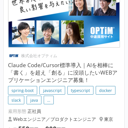
株式会社オプティム
Claude Code/Cursor標準導入｜AIを相棒に
「書く」を超え「創る」に没頭したいWEBア
プリケーションエンジニア募集！
spring-boot
javascript
typescript
docker
slack
java
…
雇用形態
正社員
Webエンジニア／プロダクトエンジニア
東京