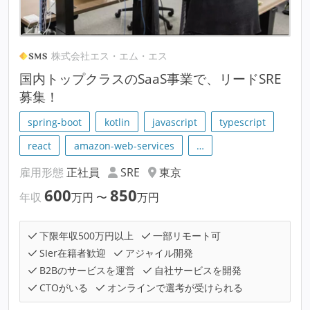
株式会社エス・エム・エス
国内トップクラスのSaaS事業で、リードSRE
募集！
spring-boot
kotlin
javascript
typescript
react
amazon-web-services
…
雇用形態
正社員
SRE
東京
600
850
年収
万円
〜
万円
下限年収500万円以上
一部リモート可
SIer在籍者歓迎
アジャイル開発
B2Bのサービスを運営
自社サービスを開発
CTOがいる
オンラインで選考が受けられる