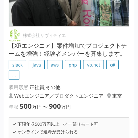
株式会社リヴィティエ
【XRエンジニア】案件増加でプロジェクトチ
ームを増強！経験者メンバーを募集します。
slack
java
aws
php
vb.net
c#
…
雇用形態
正社員,その他
Webエンジニア／プロダクトエンジニア
東京
500
900
年収
万円
〜
万円
下限年収500万円以上
一部リモート可
オンラインで選考が受けられる