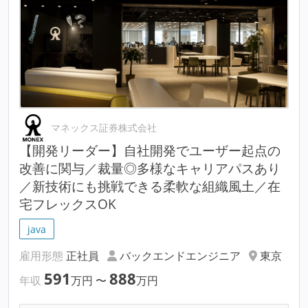
マネックス証券株式会社
【開発リーダー】自社開発でユーザー起点の
改善に関与／裁量◎多様なキャリアパスあり
／新技術にも挑戦できる柔軟な組織風土／在
宅フレックスOK
java
雇用形態
正社員
バックエンドエンジニア
東京
591
888
年収
万円
〜
万円