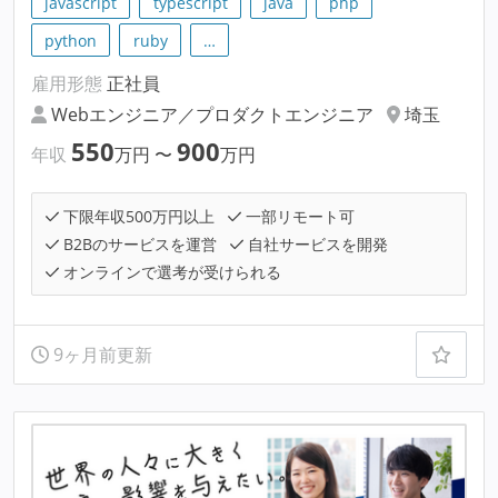
javascript
typescript
java
php
python
ruby
…
雇用形態
正社員
Webエンジニア／プロダクトエンジニア
埼玉
550
900
年収
万円
〜
万円
下限年収500万円以上
一部リモート可
B2Bのサービスを運営
自社サービスを開発
オンラインで選考が受けられる
9ヶ月前更新