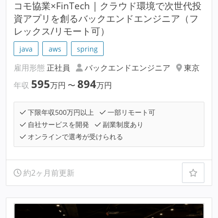
コモ協業×FinTech | クラウド環境で次世代投
資アプリを創るバックエンドエンジニア（フ
レックス/リモート可）
java
aws
spring
雇用形態
正社員
バックエンドエンジニア
東京
595
894
年収
万円
〜
万円
下限年収500万円以上
一部リモート可
自社サービスを開発
副業制度あり
オンラインで選考が受けられる
約2ヶ月前更新