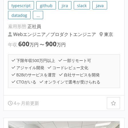
typescript
github
jira
slack
java
datadog
…
雇用形態
正社員
Webエンジニア／プロダクトエンジニア
東京
600
900
年収
万円
〜
万円
下限年収500万円以上
一部リモート可
アジャイル開発
コードレビュー文化
B2Bのサービスを運営
自社サービスを開発
CTOがいる
オンラインで選考が受けられる
4ヶ月前更新