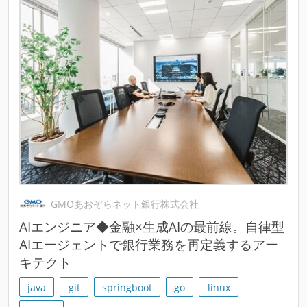
GMOあおぞらネット銀行株式会社
AIエンジニア◆金融×生成AIの最前線。自律型
AIエージェントで銀行業務を再定義するアー
キテクト
java
git
springboot
go
linux