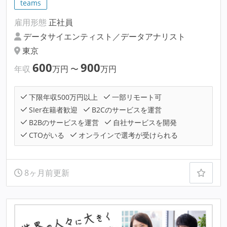
teams
雇用形態
正社員
データサイエンティスト／データアナリスト
東京
600
900
年収
万円
〜
万円
下限年収500万円以上
一部リモート可
SIer在籍者歓迎
B2Cのサービスを運営
B2Bのサービスを運営
自社サービスを開発
CTOがいる
オンラインで選考が受けられる
8ヶ月前更新