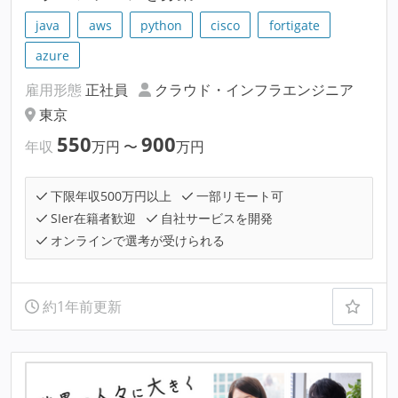
java
aws
python
cisco
fortigate
azure
雇用形態
正社員
クラウド・インフラエンジニア
東京
550
900
年収
万円
〜
万円
下限年収500万円以上
一部リモート可
SIer在籍者歓迎
自社サービスを開発
オンラインで選考が受けられる
約1年前更新