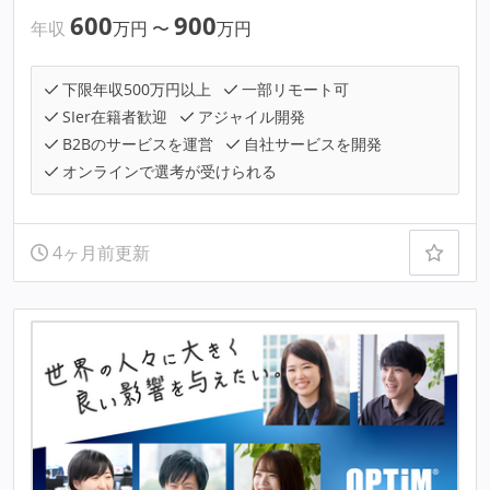
600
900
年収
万円
〜
万円
下限年収500万円以上
一部リモート可
SIer在籍者歓迎
アジャイル開発
B2Bのサービスを運営
自社サービスを開発
オンラインで選考が受けられる
4ヶ月前更新