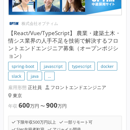
株式会社オプティム
【React/Vue/TypeScript】 農業・建築土木・
情シス業界の人手不足を技術で解決するフロ
ントエンドエンジニア募集（オープンポジシ
ョン）
spring-boot
javascript
typescript
docker
slack
java
…
雇用形態
正社員
フロントエンドエンジニア
東京
600
900
年収
万円
〜
万円
下限年収500万円以上
一部リモート可
SIer在籍者歓迎
アジャイル開発