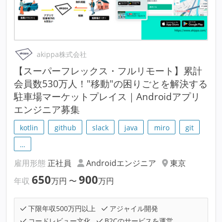
akippa株式会社
【スーパーフレックス・フルリモート】累計
会員数530万人！"移動"の困りごとを解決する
駐車場マーケットプレイス｜Androidアプリ
エンジニア募集
kotlin
github
slack
java
miro
git
…
雇用形態
正社員
Androidエンジニア
東京
650
900
年収
万円
〜
万円
下限年収500万円以上
アジャイル開発
コードレビュー文化
B2Cのサービスを運営