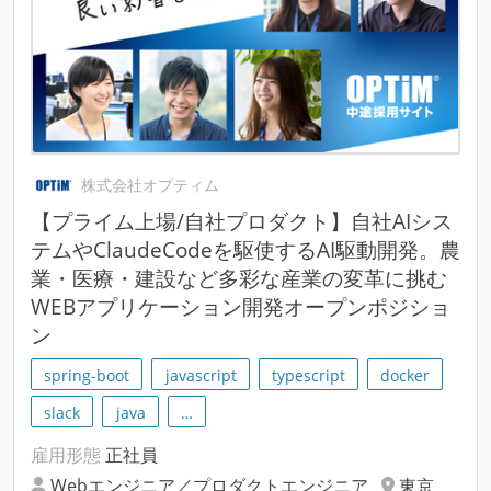
株式会社オプティム
【プライム上場/自社プロダクト】自社AIシス
テムやClaudeCodeを駆使するAI駆動開発。農
業・医療・建設など多彩な産業の変革に挑む
WEBアプリケーション開発オープンポジショ
ン
spring-boot
javascript
typescript
docker
slack
java
…
雇用形態
正社員
Webエンジニア／プロダクトエンジニア
東京