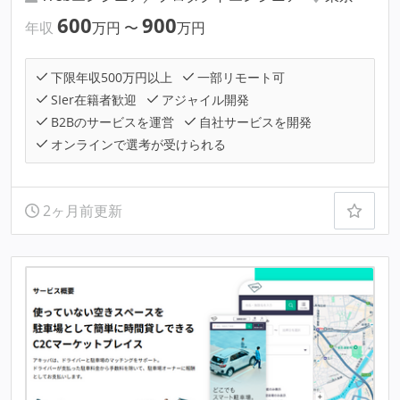
600
900
年収
万円
〜
万円
下限年収500万円以上
一部リモート可
SIer在籍者歓迎
アジャイル開発
B2Bのサービスを運営
自社サービスを開発
オンラインで選考が受けられる
2ヶ月前更新