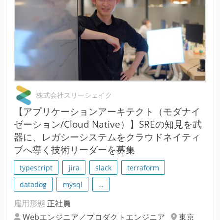
株式会社スリーシェイク
【アプリケーションアーキテクト（モダナイ
ゼーション/Cloud Native）】SREの知見を武
器に、レガシーシステムをクラウドネイティ
ブへ導く技術リーダーを募集
typescript
jira
slack
terraform
datadog
mysql
…
雇用形態
正社員
Webエンジニア／プロダクトエンジニア
東京