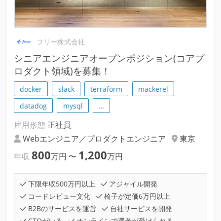
フリー株式会社
シニアエンジニアオープンポジション(コアプ
ロダクト領域)を募集！
docker
slack
terraform
mackerel
datadog
mysql
…
雇用形態
正社員
Webエンジニア／プロダクトエンジニア
東京
800
1,200
年収
万円
〜
万円
下限年収500万円以上
アジャイル開発
コードレビュー文化
椅子が定価6万円以上
B2Bのサービスを運営
自社サービスを開発
CTOがいる
オンラインで選考が受けられる