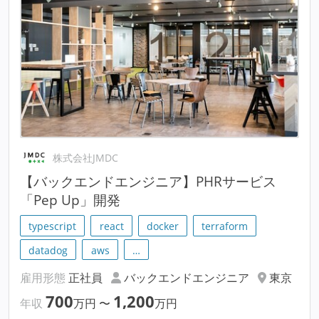
株式会社JMDC
【バックエンドエンジニア】PHRサービス
「Pep Up」開発
typescript
react
docker
terraform
datadog
aws
…
雇用形態
正社員
バックエンドエンジニア
東京
700
1,200
年収
万円
〜
万円