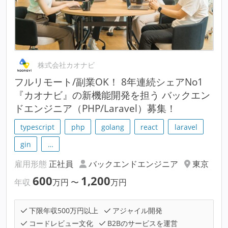
株式会社カオナビ
フルリモート/副業OK！ 8年連続シェアNo1
『カオナビ』の新機能開発を担う バックエン
ドエンジニア（PHP/Laravel）募集！
typescript
php
golang
react
laravel
gin
…
雇用形態
正社員
バックエンドエンジニア
東京
600
1,200
年収
万円
〜
万円
下限年収500万円以上
アジャイル開発
コードレビュー文化
B2Bのサービスを運営