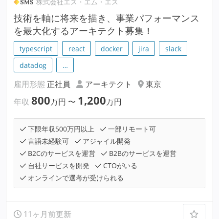
株式会社エス・エム・エス
技術を軸に将来を描き、事業パフォーマンス
を最大化するアーキテクト募集！
typescript
react
docker
jira
slack
datadog
…
雇用形態
正社員
アーキテクト
東京
800
1,200
年収
万円
〜
万円
下限年収500万円以上
一部リモート可
言語未経験可
アジャイル開発
B2Cのサービスを運営
B2Bのサービスを運営
自社サービスを開発
CTOがいる
オンラインで選考が受けられる
11ヶ月前更新