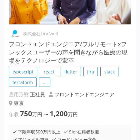
株式会社Linc’well
フロントエンドエンジニア/フルリモートxフ
レックスユーザーの声を聞きながら医療の現
場をテクノロジーで変革
typescript
react
flutter
jira
slack
terraform
…
雇用形態
正社員
フロントエンドエンジニア
東京
750
1,200
年収
万円
〜
万円
下限年収500万円以上
SIer在籍者歓迎
アジャイル開発
コードレビュー文化