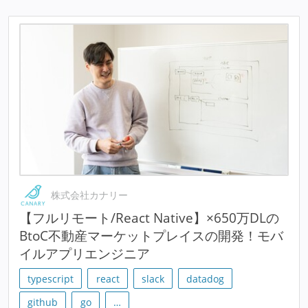
株式会社カナリー
【フルリモート/React Native】×650万DLの
BtoC不動産マーケットプレイスの開発！モバ
イルアプリエンジニア
typescript
react
slack
datadog
github
go
…