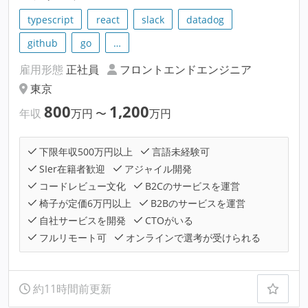
typescript
react
slack
datadog
github
go
…
雇用形態
正社員
フロントエンドエンジニア
東京
800
1,200
年収
万円
〜
万円
下限年収500万円以上
言語未経験可
SIer在籍者歓迎
アジャイル開発
コードレビュー文化
B2Cのサービスを運営
椅子が定価6万円以上
B2Bのサービスを運営
自社サービスを開発
CTOがいる
フルリモート可
オンラインで選考が受けられる
約11時間前更新