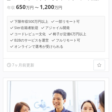
650
1,200
年収
万円
〜
万円
下限年収500万円以上
一部リモート可
SIer在籍者歓迎
アジャイル開発
コードレビュー文化
椅子が定価6万円以上
B2Bのサービスを運営
フルリモート可
オンラインで選考が受けられる
7ヶ月前更新