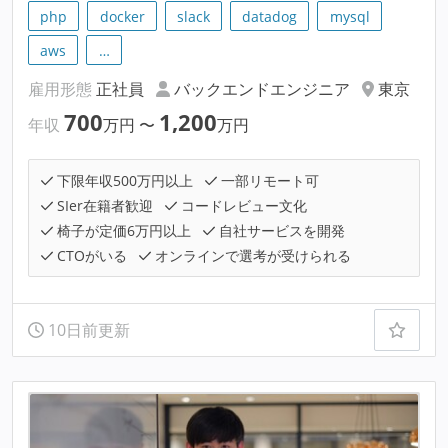
php
docker
slack
datadog
mysql
aws
…
雇用形態
正社員
バックエンドエンジニア
東京
700
1,200
年収
万円
〜
万円
下限年収500万円以上
一部リモート可
SIer在籍者歓迎
コードレビュー文化
椅子が定価6万円以上
自社サービスを開発
CTOがいる
オンラインで選考が受けられる
10日前更新