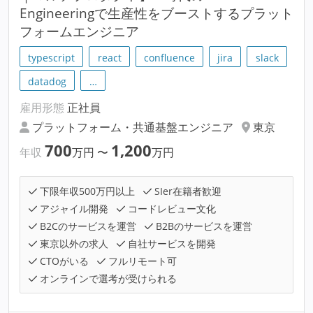
Engineeringで生産性をブーストするプラット
フォームエンジニア
typescript
react
confluence
jira
slack
datadog
…
雇用形態
正社員
プラットフォーム・共通基盤エンジニア
東京
700
1,200
年収
万円
〜
万円
下限年収500万円以上
SIer在籍者歓迎
アジャイル開発
コードレビュー文化
B2Cのサービスを運営
B2Bのサービスを運営
東京以外の求人
自社サービスを開発
CTOがいる
フルリモート可
オンラインで選考が受けられる