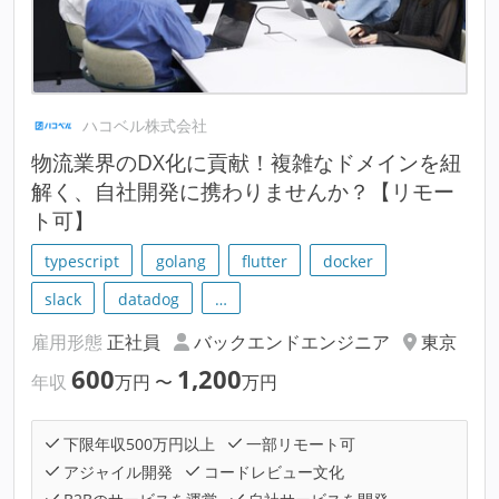
ハコベル株式会社
物流業界のDX化に貢献！複雑なドメインを紐
解く、自社開発に携わりませんか？【リモー
ト可】
typescript
golang
flutter
docker
slack
datadog
…
雇用形態
正社員
バックエンドエンジニア
東京
600
1,200
年収
万円
〜
万円
下限年収500万円以上
一部リモート可
アジャイル開発
コードレビュー文化