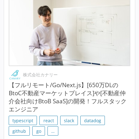
株式会社カナリー
【フルリモート/Go/Next.js】[650万DLの
BtoC不動産マーケットプレイス]や[不動産仲
介会社向けBtoB SaaS]の開発！フルスタック
エンジニア
typescript
react
slack
datadog
github
go
…