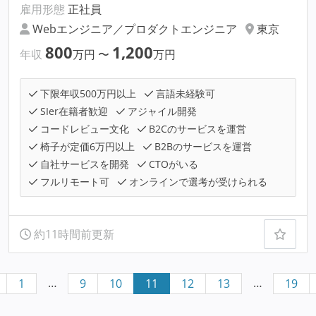
雇用形態
正社員
Webエンジニア／プロダクトエンジニア
東京
800
1,200
年収
万円
〜
万円
下限年収500万円以上
言語未経験可
SIer在籍者歓迎
アジャイル開発
コードレビュー文化
B2Cのサービスを運営
椅子が定価6万円以上
B2Bのサービスを運営
自社サービスを開発
CTOがいる
フルリモート可
オンラインで選考が受けられる
約11時間前更新
…
…
1
9
10
11
12
13
19