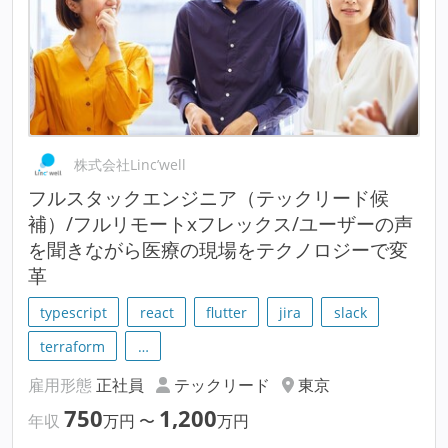
株式会社Linc’well
フルスタックエンジニア（テックリード候
補）/フルリモートxフレックス/ユーザーの声
を聞きながら医療の現場をテクノロジーで変
革
typescript
react
flutter
jira
slack
terraform
…
雇用形態
正社員
テックリード
東京
750
1,200
年収
万円
〜
万円