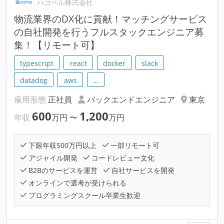
ハコベル株式会社
物流業界のDX化に貢献！マッチングサービス
の自社開発を行うフルスタックエンジニア募
集！【リモート可】
typescript
react
docker
slack
datadog
aws
…
雇用形態
正社員
バックエンドエンジニア
東京
600
1,200
年収
万円
〜
万円
下限年収500万円以上
一部リモート可
アジャイル開発
コードレビュー文化
B2Bのサービスを運営
自社サービスを開発
オンラインで選考が受けられる
プログラミングスクール卒業生歓迎