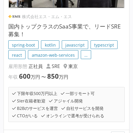
株式会社エス・エム・エス
国内トップクラスのSaaS事業で、リードSRE
募集！
spring-boot
kotlin
javascript
typescript
react
amazon-web-services
…
雇用形態
正社員
SRE
東京
600
850
年収
万円
〜
万円
下限年収500万円以上
一部リモート可
SIer在籍者歓迎
アジャイル開発
B2Bのサービスを運営
自社サービスを開発
CTOがいる
オンラインで選考が受けられる