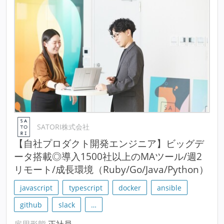
SATORI株式会社
【自社プロダクト開発エンジニア】ビッグデ
ータ搭載◎導入1500社以上のMAツール/週2
リモート/成長環境（Ruby/Go/Java/Python）
javascript
typescript
docker
ansible
github
slack
…