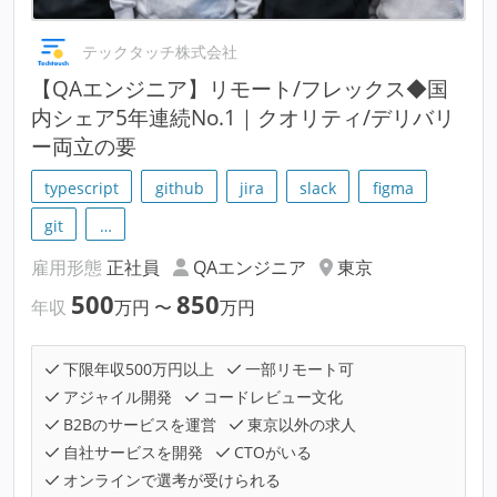
テックタッチ株式会社
【QAエンジニア】リモート/フレックス◆国
内シェア5年連続No.1｜クオリティ/デリバリ
ー両立の要
typescript
github
jira
slack
figma
git
…
雇用形態
正社員
QAエンジニア
東京
500
850
年収
万円
〜
万円
下限年収500万円以上
一部リモート可
アジャイル開発
コードレビュー文化
B2Bのサービスを運営
東京以外の求人
自社サービスを開発
CTOがいる
オンラインで選考が受けられる