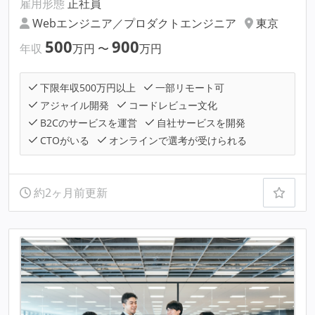
雇用形態
正社員
Webエンジニア／プロダクトエンジニア
東京
500
900
年収
万円
〜
万円
下限年収500万円以上
一部リモート可
アジャイル開発
コードレビュー文化
B2Cのサービスを運営
自社サービスを開発
CTOがいる
オンラインで選考が受けられる
約2ヶ月前更新