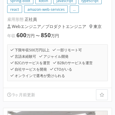
spring-boot
kotlin
javascript
typescript
react
amazon-web-services
…
雇用形態
正社員
Webエンジニア／プロダクトエンジニア
東京
600
850
年収
万円
〜
万円
下限年収500万円以上
一部リモート可
言語未経験可
アジャイル開発
B2Cのサービスを運営
B2Bのサービスを運営
自社サービスを開発
CTOがいる
オンラインで選考が受けられる
9ヶ月前更新