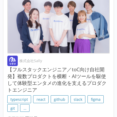
株式会社Sally
【フルスタックエンジニア／toC向け自社開
発】複数プロダクトを横断・AIツールを駆使
して体験型エンタメの進化を支えるプロダク
トエンジニア
typescript
react
github
slack
figma
git
…