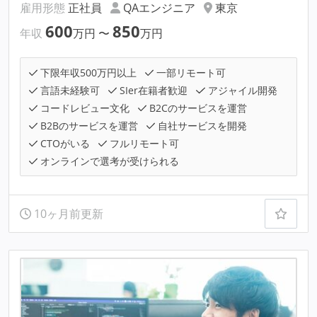
雇用形態
正社員
QAエンジニア
東京
600
850
年収
万円
〜
万円
下限年収500万円以上
一部リモート可
言語未経験可
SIer在籍者歓迎
アジャイル開発
コードレビュー文化
B2Cのサービスを運営
B2Bのサービスを運営
自社サービスを開発
CTOがいる
フルリモート可
オンラインで選考が受けられる
10ヶ月前更新