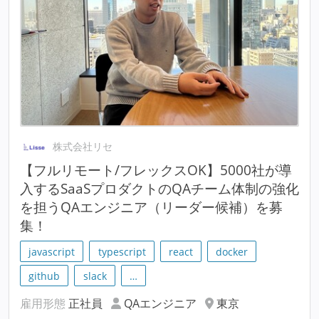
株式会社リセ
【フルリモート/フレックスOK】5000社が導
入するSaaSプロダクトのQAチーム体制の強化
を担うQAエンジニア（リーダー候補）を募
集！
javascript
typescript
react
docker
github
slack
…
雇用形態
正社員
QAエンジニア
東京