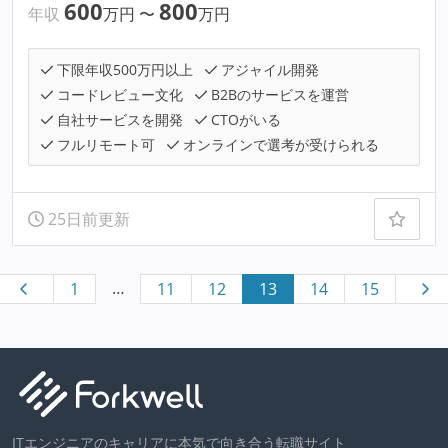
600
800
年収
万円
〜
万円
下限年収500万円以上
アジャイル開発
コードレビュー文化
B2Bのサービスを運営
自社サービスを開発
CTOがいる
フルリモート可
オンラインで選考が受けられる
25日前更新
…
1
11
12
13
14
15
ITエンジニアのキャリアに本気で向き合う転職サイト