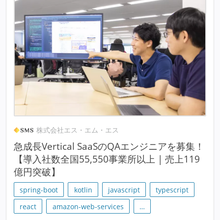
株式会社エス・エム・エス
急成長Vertical SaaSのQAエンジニアを募集！
【導入社数全国55,550事業所以上 | 売上119
億円突破】
spring-boot
kotlin
javascript
typescript
react
amazon-web-services
…