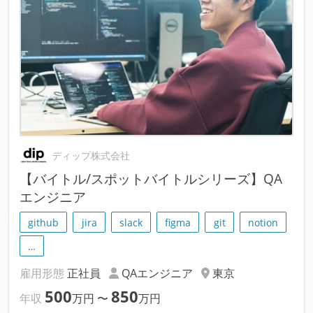
ディップ株式会社
【バイトル/スポットバイトルシリーズ】QA
エンジニア
github
jira
slack
figma
git
notion
…
雇用形態
正社員
QAエンジニア
東京
500
850
年収
万円
〜
万円