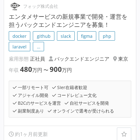
フォッグ株式会社
エンタメサービスの新規事業で開発・運営を
担うバックエンドエンジニアを募集！
docker
github
slack
figma
php
laravel
…
雇用形態
正社員
バックエンドエンジニア
東京
480
900
年収
万円
〜
万円
一部リモート可
SIer在籍者歓迎
アジャイル開発
コードレビュー文化
B2Cのサービスを運営
自社サービスを開発
副業制度あり
オンラインで選考が受けられる
約1ヶ月前更新