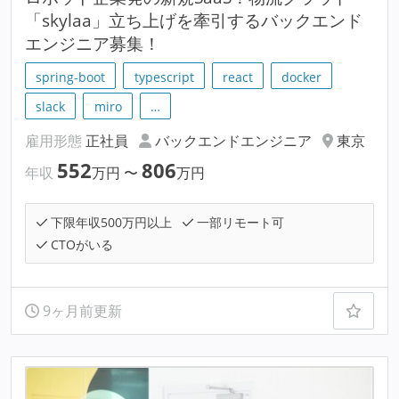
「skylaa」立ち上げを牽引するバックエンド
エンジニア募集！
spring-boot
typescript
react
docker
slack
miro
…
雇用形態
正社員
バックエンドエンジニア
東京
552
806
年収
万円
〜
万円
下限年収500万円以上
一部リモート可
CTOがいる
9ヶ月前更新