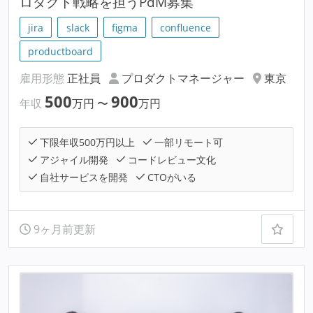
ロダクト戦略を担うPdM募集
jira
slack
figma
confluence
productboard
雇用形態
正社員
プロダクトマネージャー
東京
500
900
年収
万円
〜
万円
下限年収500万円以上
一部リモート可
アジャイル開発
コードレビュー文化
自社サービスを開発
CTOがいる
9ヶ月前更新