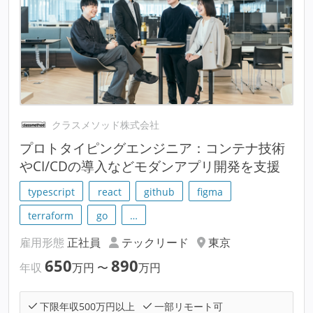
クラスメソッド株式会社
プロトタイピングエンジニア：コンテナ技術
やCI/CDの導入などモダンアプリ開発を支援
typescript
react
github
figma
terraform
go
…
雇用形態
正社員
テックリード
東京
650
890
年収
万円
〜
万円
下限年収500万円以上
一部リモート可