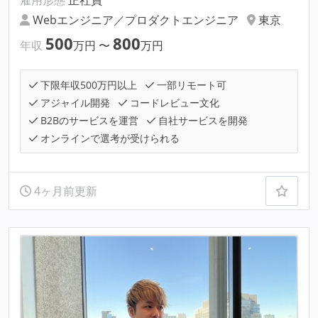
雇用形態
正社員
Webエンジニア／プロダクトエンジニア
東京
500
800
年収
万円
〜
万円
下限年収500万円以上
一部リモート可
アジャイル開発
コードレビュー文化
B2Bのサービスを運営
自社サービスを開発
オンラインで選考が受けられる
4ヶ月前更新