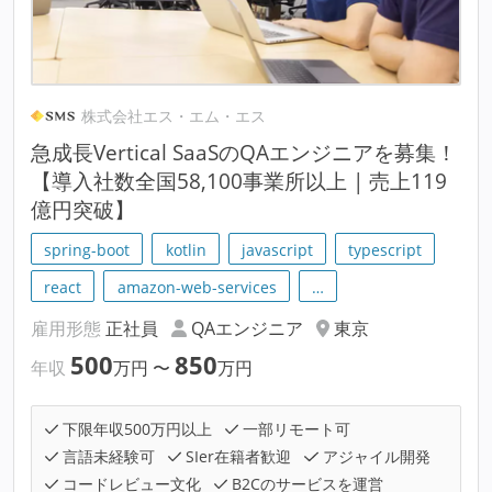
株式会社エス・エム・エス
急成長Vertical SaaSのQAエンジニアを募集！
【導入社数全国58,100事業所以上 | 売上119
億円突破】
spring-boot
kotlin
javascript
typescript
react
amazon-web-services
…
雇用形態
正社員
QAエンジニア
東京
500
850
年収
万円
〜
万円
下限年収500万円以上
一部リモート可
言語未経験可
SIer在籍者歓迎
アジャイル開発
コードレビュー文化
B2Cのサービスを運営