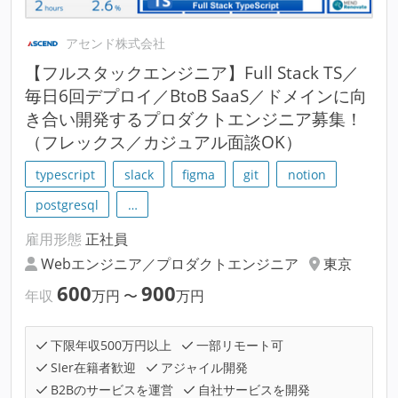
アセンド株式会社
【フルスタックエンジニア】Full Stack TS／
毎日6回デプロイ／BtoB SaaS／ドメインに向
き合い開発するプロダクトエンジニア募集！
（フレックス／カジュアル面談OK）
typescript
slack
figma
git
notion
postgresql
…
雇用形態
正社員
Webエンジニア／プロダクトエンジニア
東京
600
900
年収
万円
〜
万円
下限年収500万円以上
一部リモート可
SIer在籍者歓迎
アジャイル開発
B2Bのサービスを運営
自社サービスを開発