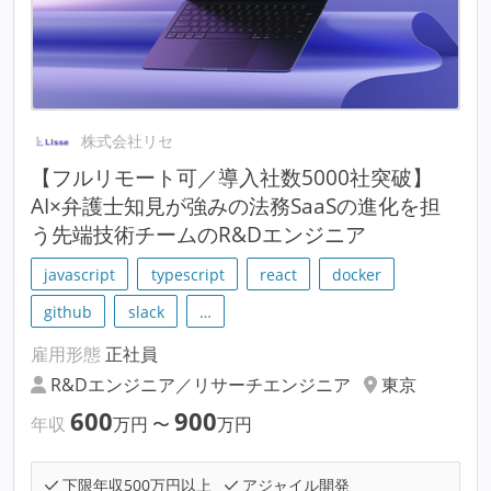
株式会社リセ
【フルリモート可／導入社数5000社突破】
AI×弁護士知見が強みの法務SaaSの進化を担
う先端技術チームのR&Dエンジニア
javascript
typescript
react
docker
github
slack
…
雇用形態
正社員
R&Dエンジニア／リサーチエンジニア
東京
600
900
年収
万円
〜
万円
下限年収500万円以上
アジャイル開発