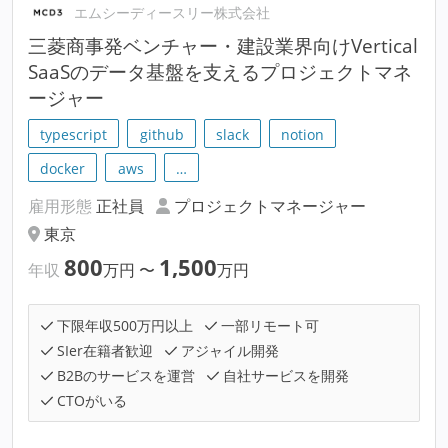
エムシーディースリー株式会社
三菱商事発ベンチャー・建設業界向けVertical
SaaSのデータ基盤を支えるプロジェクトマネ
ージャー
typescript
github
slack
notion
docker
aws
…
雇用形態
正社員
プロジェクトマネージャー
東京
800
1,500
年収
万円
〜
万円
下限年収500万円以上
一部リモート可
SIer在籍者歓迎
アジャイル開発
B2Bのサービスを運営
自社サービスを開発
CTOがいる