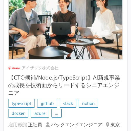
アイザック株式会社
【CTO候補/Node.js/TypeScript】AI新規事業
の成長を技術面からリードするシニアエンジ
ニア
typescript
github
slack
notion
docker
azure
…
雇用形態
正社員
バックエンドエンジニア
東京