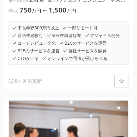
750
1,500
年収
万円
〜
万円
下限年収500万円以上
一部リモート可
言語未経験可
SIer在籍者歓迎
アジャイル開発
コードレビュー文化
B2Cのサービスを運営
B2Bのサービスを運営
自社サービスを開発
CTOがいる
オンラインで選考が受けられる
8ヶ月前更新