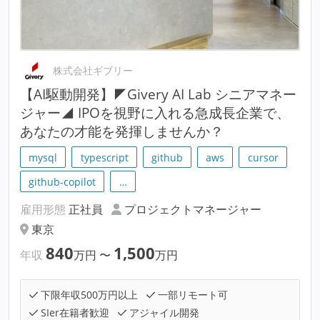
株式会社ギブリー
【AI駆動開発】◤Givery AI Lab シニアマネー
ジャー◢ IPOを視野に入れる急成長企業で、
あなたの才能を発揮しませんか？
mysql
typescript
github
aws
cursor
github-copilot
…
雇用形態
正社員
プロジェクトマネージャー
東京
840
1,500
年収
万円
〜
万円
下限年収500万円以上
一部リモート可
SIer在籍者歓迎
アジャイル開発