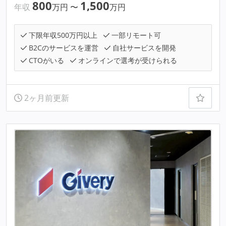
800
1,500
年収
万円
〜
万円
下限年収500万円以上
一部リモート可
B2Cのサービスを運営
自社サービスを開発
CTOがいる
オンラインで選考が受けられる
2ヶ月前更新