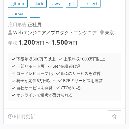
github
slack
aws
git
circleci
cursor
…
雇用形態
正社員
Webエンジニア／プロダクトエンジニア
東京
1,200
1,500
年収
万円
〜
万円
下限年収500万円以上
上限年収1000万円以上
一部リモート可
SIer在籍者歓迎
コードレビュー文化
B2Cのサービスを運営
椅子が定価6万円以上
B2Bのサービスを運営
自社サービスを開発
CTOがいる
オンラインで選考が受けられる
8日前更新