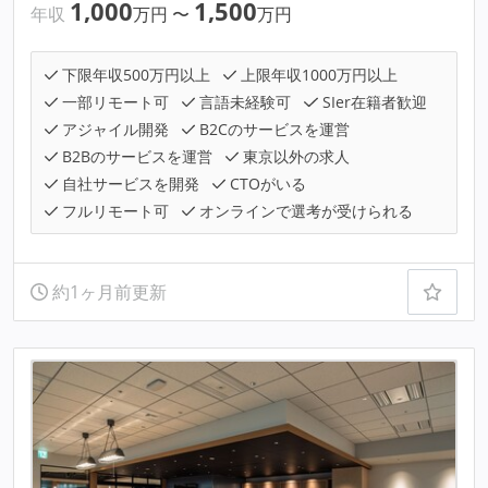
1,000
1,500
年収
万円
〜
万円
下限年収500万円以上
上限年収1000万円以上
一部リモート可
言語未経験可
SIer在籍者歓迎
アジャイル開発
B2Cのサービスを運営
B2Bのサービスを運営
東京以外の求人
自社サービスを開発
CTOがいる
フルリモート可
オンラインで選考が受けられる
約1ヶ月前更新