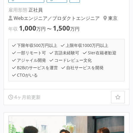
雇用形態
正社員
Webエンジニア／プロダクトエンジニア
東京
1,000
1,500
年収
万円
〜
万円
下限年収500万円以上
上限年収1000万円以上
一部リモート可
言語未経験可
SIer在籍者歓迎
アジャイル開発
コードレビュー文化
B2Bのサービスを運営
自社サービスを開発
CTOがいる
4ヶ月前更新