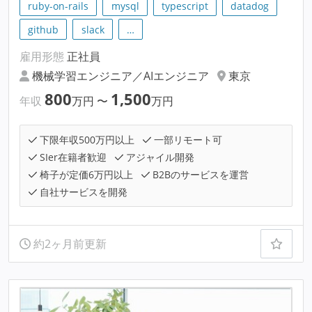
ruby-on-rails
mysql
typescript
datadog
github
slack
…
雇用形態
正社員
機械学習エンジニア／AIエンジニア
東京
800
1,500
年収
万円
〜
万円
下限年収500万円以上
一部リモート可
SIer在籍者歓迎
アジャイル開発
椅子が定価6万円以上
B2Bのサービスを運営
自社サービスを開発
約2ヶ月前更新