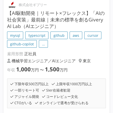
株式会社ギブリー
【AI駆動開発｜リモート×フレックス】「AIの
社会実装」最前線｜未来の標準を創るGivery
AI Lab（AIエンジニア）
mysql
typescript
github
aws
cursor
github-copilot
…
雇用形態
正社員
機械学習エンジニア／AIエンジニア
東京
1,000
1,500
年収
万円
〜
万円
下限年収500万円以上
上限年収1000万円以上
一部リモート可
SIer在籍者歓迎
アジャイル開発
コードレビュー文化
CTOがいる
オンラインで選考が受けられる