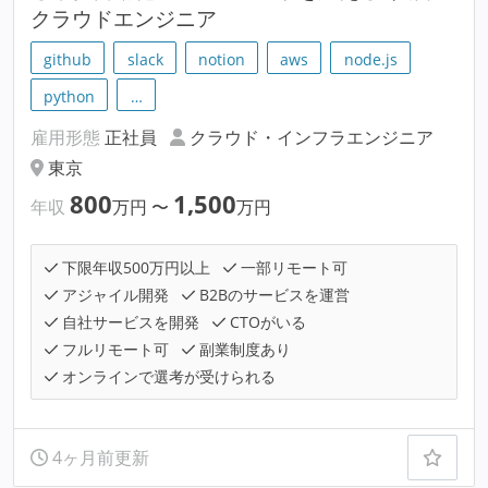
クラウドエンジニア
github
slack
notion
aws
node.js
python
…
雇用形態
正社員
クラウド・インフラエンジニア
東京
800
1,500
年収
万円
〜
万円
下限年収500万円以上
一部リモート可
アジャイル開発
B2Bのサービスを運営
自社サービスを開発
CTOがいる
フルリモート可
副業制度あり
オンラインで選考が受けられる
4ヶ月前更新