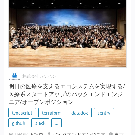
株式会社カケハシ
明⽇の医療を支えるエコシステムを実現する/
医療系スタートアップのバックエンドエンジ
ニア/オープンポジション
typescript
terraform
datadog
sentry
github
slack
…
雇用形態
正社員
バックエンドエンジニア
東京