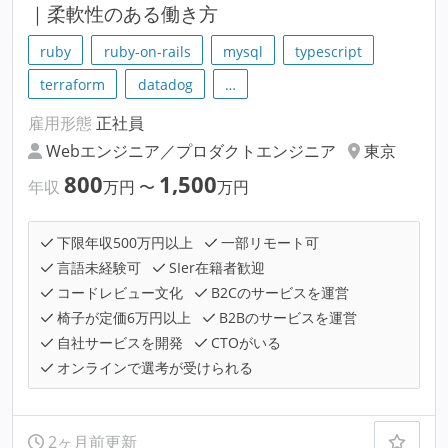
｜柔軟性のある働き方
ruby
ruby-on-rails
mysql
typescript
terraform
datadog
…
雇用形態
正社員
Webエンジニア／プロダクトエンジニア
東京
800
1,500
年収
万円
〜
万円
下限年収500万円以上
一部リモート可
言語未経験可
SIer在籍者歓迎
コードレビュー文化
B2Cのサービスを運営
椅子が定価6万円以上
B2Bのサービスを運営
自社サービスを開発
CTOがいる
オンラインで選考が受けられる
2ヶ月前更新