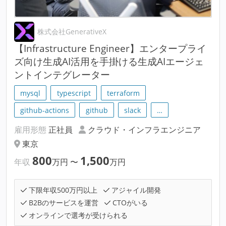
株式会社GenerativeX
【Infrastructure Engineer】エンタープライ
ズ向け生成AI活用を手掛ける生成AIエージェ
ントインテグレーター
mysql
typescript
terraform
github-actions
github
slack
…
雇用形態
正社員
クラウド・インフラエンジニア
東京
800
1,500
年収
万円
〜
万円
下限年収500万円以上
アジャイル開発
B2Bのサービスを運営
CTOがいる
オンラインで選考が受けられる