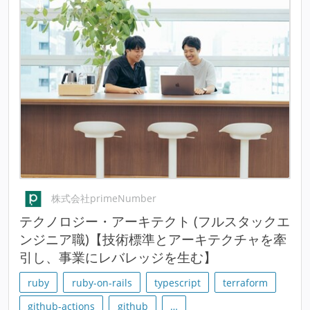
株式会社primeNumber
テクノロジー・アーキテクト (フルスタックエ
ンジニア職)【技術標準とアーキテクチャを牽
引し、事業にレバレッジを生む】
ruby
ruby-on-rails
typescript
terraform
github-actions
github
…