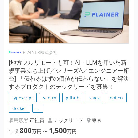
PLAINER株式会社
[地方フルリモートも可！AI・LLMを用いた新
規事業立ち上げ／シリーズA／エンジニア一桁
台] 「伝わるはずの価値が伝わらない」を解決
するプロダクトのテックリードを募集！
typescript
sentry
github
slack
notion
docker
…
雇用形態
正社員
テックリード
東京
800
1,500
年収
万円
〜
万円