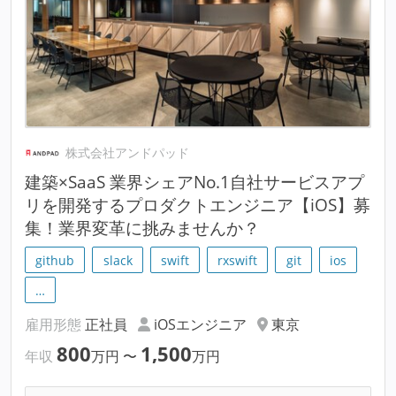
株式会社アンドパッド
建築×SaaS 業界シェアNo.1自社サービスアプ
リを開発するプロダクトエンジニア【iOS】募
集！業界変革に挑みませんか？
github
slack
swift
rxswift
git
ios
…
雇用形態
正社員
iOSエンジニア
東京
800
1,500
年収
万円
〜
万円