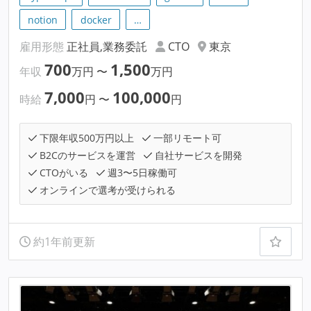
notion
docker
…
雇用形態
正社員,業務委託
CTO
東京
700
1,500
年収
万円
〜
万円
7,000
100,000
時給
円
〜
円
下限年収500万円以上
一部リモート可
B2Cのサービスを運営
自社サービスを開発
CTOがいる
週3〜5日稼働可
オンラインで選考が受けられる
約1年前更新