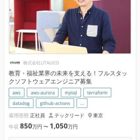
株式会社LITALICO
教育・福祉業界の未来を支える！フルスタッ
クソフトウェアエンジニア募集
aws
aws-aurora
mysql
terraform
datadog
github-actions
…
雇用形態
正社員
テックリード
東京
850
1,050
年収
万円
〜
万円