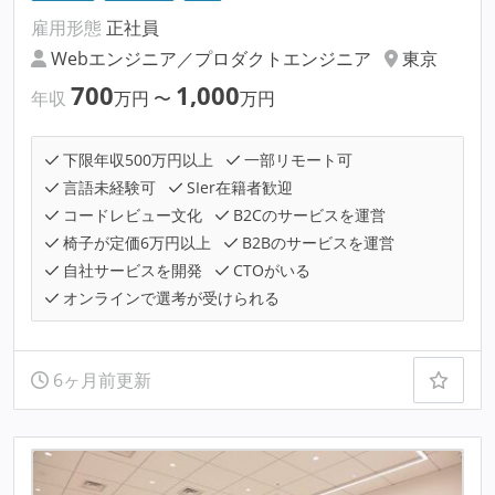
雇用形態
正社員
Webエンジニア／プロダクトエンジニア
東京
700
1,000
年収
万円
〜
万円
下限年収500万円以上
一部リモート可
言語未経験可
SIer在籍者歓迎
コードレビュー文化
B2Cのサービスを運営
椅子が定価6万円以上
B2Bのサービスを運営
自社サービスを開発
CTOがいる
オンラインで選考が受けられる
6ヶ月前更新