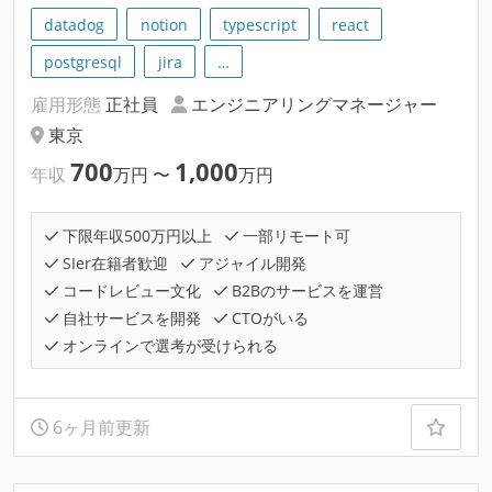
datadog
notion
typescript
react
postgresql
jira
…
雇用形態
正社員
エンジニアリングマネージャー
東京
700
1,000
年収
万円
〜
万円
下限年収500万円以上
一部リモート可
SIer在籍者歓迎
アジャイル開発
コードレビュー文化
B2Bのサービスを運営
自社サービスを開発
CTOがいる
オンラインで選考が受けられる
6ヶ月前更新