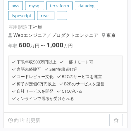
aws
mysql
terraform
datadog
typescript
react
…
雇用形態
正社員
Webエンジニア／プロダクトエンジニア
東京
600
1,000
年収
万円
〜
万円
下限年収500万円以上
一部リモート可
言語未経験可
SIer在籍者歓迎
コードレビュー文化
B2Cのサービスを運営
椅子が定価6万円以上
B2Bのサービスを運営
自社サービスを開発
CTOがいる
オンラインで選考が受けられる
約1年前更新