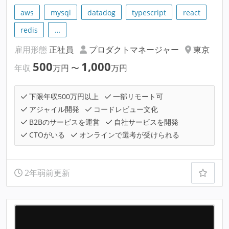
aws
mysql
datadog
typescript
react
redis
…
雇用形態
正社員
プロダクトマネージャー
東京
500
1,000
年収
万円
〜
万円
下限年収500万円以上
一部リモート可
アジャイル開発
コードレビュー文化
B2Bのサービスを運営
自社サービスを開発
CTOがいる
オンラインで選考が受けられる
2年弱前更新