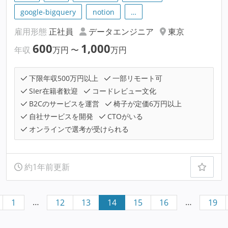
google-bigquery
notion
…
雇用形態
正社員
データエンジニア
東京
600
1,000
年収
万円
〜
万円
下限年収500万円以上
一部リモート可
SIer在籍者歓迎
コードレビュー文化
B2Cのサービスを運営
椅子が定価6万円以上
自社サービスを開発
CTOがいる
オンラインで選考が受けられる
約1年前更新
…
…
1
12
13
14
15
16
19