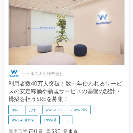
ウェルスナビ株式会社
利用者数40万人突破！数十年使われるサービ
スの安定稼働や新規サービスの基盤の設計・
構築を担うSREを募集！
aws
gcp
aws-ecs
aws-eks
aws-aurora
mysql
…
雇用形態
正社員
SRE
東京