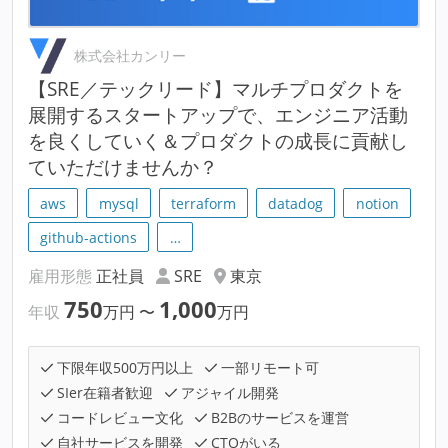
株式会社カンリー
【SRE／テックリード】マルチプロダクトを
展開するスタートアップで、エンジニア活動
を良くしていく＆プロダクトの成長に貢献し
ていただけませんか？
aws
mysql
terraform
datadog
notion
github-actions
…
雇用形態
正社員
SRE
東京
750
1,000
年収
万円
〜
万円
下限年収500万円以上
一部リモート可
SIer在籍者歓迎
アジャイル開発
コードレビュー文化
B2Bのサービスを運営
自社サービスを開発
CTOがいる