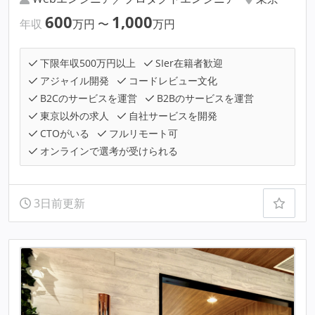
600
1,000
年収
万円
〜
万円
下限年収500万円以上
SIer在籍者歓迎
アジャイル開発
コードレビュー文化
B2Cのサービスを運営
B2Bのサービスを運営
東京以外の求人
自社サービスを開発
CTOがいる
フルリモート可
オンラインで選考が受けられる
3日前更新