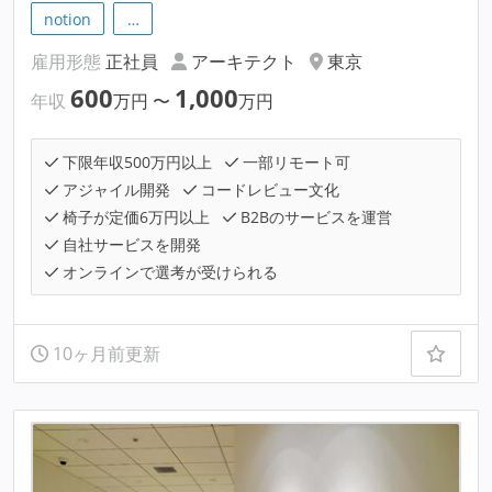
notion
…
雇用形態
正社員
アーキテクト
東京
600
1,000
年収
万円
〜
万円
下限年収500万円以上
一部リモート可
アジャイル開発
コードレビュー文化
椅子が定価6万円以上
B2Bのサービスを運営
自社サービスを開発
オンラインで選考が受けられる
10ヶ月前更新