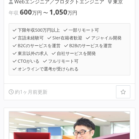
Webエンジニア／プロダクトエンジニア
東京
600
1,050
年収
万円
〜
万円
下限年収500万円以上
一部リモート可
言語未経験可
SIer在籍者歓迎
アジャイル開発
B2Cのサービスを運営
B2Bのサービスを運営
東京以外の求人
自社サービスを開発
CTOがいる
フルリモート可
オンラインで選考が受けられる
約1ヶ月前更新