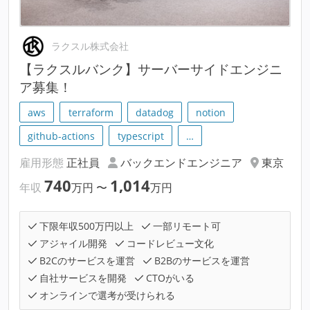
ラクスル株式会社
【ラクスルバンク】サーバーサイドエンジニ
ア募集！
aws
terraform
datadog
notion
github-actions
typescript
…
雇用形態
正社員
バックエンドエンジニア
東京
740
1,014
年収
万円
〜
万円
下限年収500万円以上
一部リモート可
アジャイル開発
コードレビュー文化
B2Cのサービスを運営
B2Bのサービスを運営
自社サービスを開発
CTOがいる
オンラインで選考が受けられる