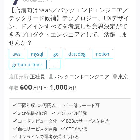
【店舗向けSaaS／バックエンドエンジニア／
テックリード候補】テクノロジー、UXデザイ
ン、ドメインすべてを考慮した意思決定がで
きるプロダクトエンジニアとして、活躍しま
せんか？
aws
mysql
go
datadog
notion
github-actions
…
雇用形態
正社員
バックエンドエンジニア
東京
600
1,000
年収
万円
〜
万円
下限年収500万円以上
一部リモート可
SIer在籍者歓迎
アジャイル開発
コードレビュー文化
B2Bのサービスを運営
自社サービスを開発
CTOがいる
オンラインで選考が受けられる