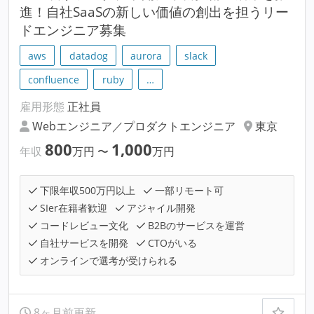
進！自社SaaSの新しい価値の創出を担うリー
ドエンジニア募集
aws
datadog
aurora
slack
confluence
ruby
…
雇用形態
正社員
Webエンジニア／プロダクトエンジニア
東京
800
1,000
年収
万円
〜
万円
下限年収500万円以上
一部リモート可
SIer在籍者歓迎
アジャイル開発
コードレビュー文化
B2Bのサービスを運営
自社サービスを開発
CTOがいる
オンラインで選考が受けられる
8ヶ月前更新