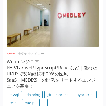
株式会社メドレー
Webエンジニア｜
PHP/Laravel/TypeScript/Reactなど｜優れた
UI/UXで契約継続率99%の医療
SaaS「MEDIXS」の開発をリードするエンジ
ニアを募集！
mysql
datadog
github-actions
typescript
react
vue.js
…