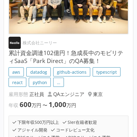
株式会社ニーリー
累計資金調達102億円！急成長中のモビリテ
ィSaaS「Park Direct」のQA募集！
aws
datadog
github-actions
typescript
react
python
…
雇用形態
正社員
QAエンジニア
東京
600
1,000
年収
万円
〜
万円
下限年収500万円以上
SIer在籍者歓迎
アジャイル開発
コードレビュー文化