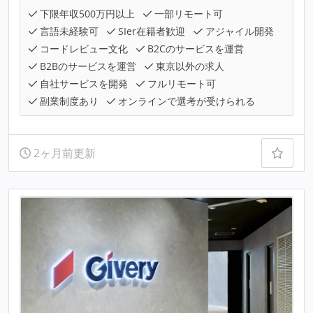
下限年収500万円以上
一部リモート可
言語未経験可
SIer在籍者歓迎
アジャイル開発
コードレビュー文化
B2Cのサービスを運営
B2Bのサービスを運営
東京以外の求人
自社サービスを開発
フルリモート可
副業制度あり
オンラインで選考が受けられる
2ヶ月前更新