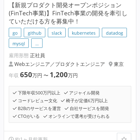
【新規プロダクト開発オープンポジション
(FinTech事業)】FinTech事業の開発を牽引し
ていただける方を募集中！
go
github
slack
kubernetes
datadog
mysql
…
雇用形態
正社員
Webエンジニア／プロダクトエンジニア
東京
650
1,200
年収
万円
〜
万円
下限年収500万円以上
アジャイル開発
コードレビュー文化
椅子が定価6万円以上
B2Bのサービスを運営
自社サービスを開発
CTOがいる
オンラインで選考が受けられる
約1ヶ月前更新