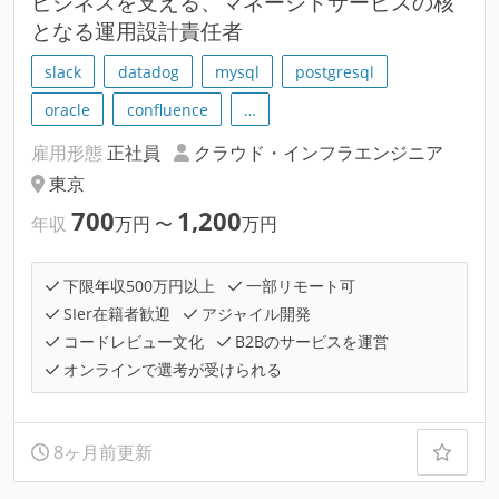
ビジネスを支える、マネージドサービスの核
となる運用設計責任者
slack
datadog
mysql
postgresql
oracle
confluence
…
雇用形態
正社員
クラウド・インフラエンジニア
東京
700
1,200
年収
万円
〜
万円
下限年収500万円以上
一部リモート可
SIer在籍者歓迎
アジャイル開発
コードレビュー文化
B2Bのサービスを運営
オンラインで選考が受けられる
8ヶ月前更新