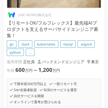
LINE WORKS株式会社
【リモートOK/フルフレックス】最先端AIプ
ロダクトを支えるサーバサイドエンジニア募
集！
go
slack
kubernetes
mysql
argocd
python
…
雇用形態
正社員
バックエンドエンジニア
東京
600
1,200
年収
万円
〜
万円
下限年収500万円以上
一部リモート可
SIer在籍者歓迎
B2Bのサービスを運営
自社サービスを開発
オンラインで選考が受けられる