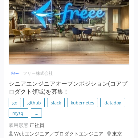
フリー株式会社
シニアエンジニアオープンポジション(コアプ
ロダクト領域)を募集！
go
github
slack
kubernetes
datadog
mysql
…
雇用形態
正社員
Webエンジニア／プロダクトエンジニア
東京