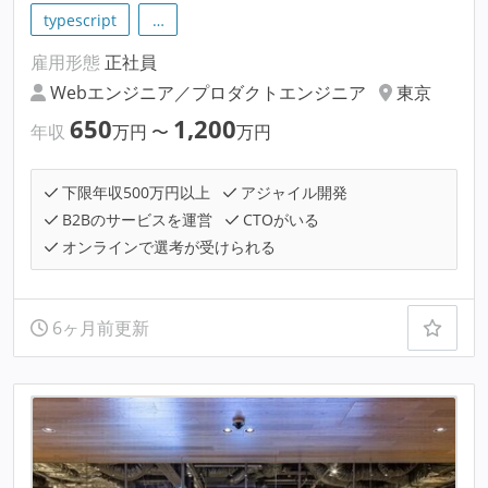
typescript
…
雇用形態
正社員
Webエンジニア／プロダクトエンジニア
東京
650
1,200
年収
万円
〜
万円
下限年収500万円以上
アジャイル開発
B2Bのサービスを運営
CTOがいる
オンラインで選考が受けられる
6ヶ月前更新