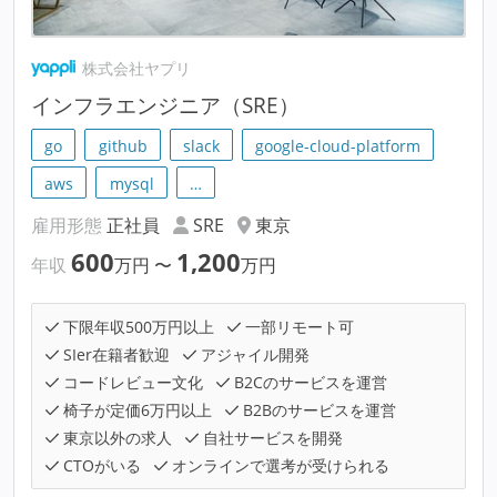
株式会社ヤプリ
インフラエンジニア（SRE）
go
github
slack
google-cloud-platform
aws
mysql
…
雇用形態
正社員
SRE
東京
600
1,200
年収
万円
〜
万円
下限年収500万円以上
一部リモート可
SIer在籍者歓迎
アジャイル開発
コードレビュー文化
B2Cのサービスを運営
椅子が定価6万円以上
B2Bのサービスを運営
東京以外の求人
自社サービスを開発
CTOがいる
オンラインで選考が受けられる