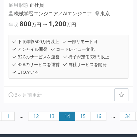
雇用形態
正社員
機械学習エンジニア／AIエンジニア
東京
800
1,200
年収
万円
〜
万円
下限年収500万円以上
一部リモート可
アジャイル開発
コードレビュー文化
B2Cのサービスを運営
椅子が定価6万円以上
B2Bのサービスを運営
自社サービスを開発
CTOがいる
3ヶ月前更新
…
…
1
12
13
14
15
16
34