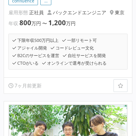
confluence
…
雇用形態
正社員
バックエンドエンジニア
東京
800
1,200
年収
万円
〜
万円
下限年収500万円以上
一部リモート可
アジャイル開発
コードレビュー文化
B2Cのサービスを運営
自社サービスを開発
CTOがいる
オンラインで選考が受けられる
7ヶ月前更新