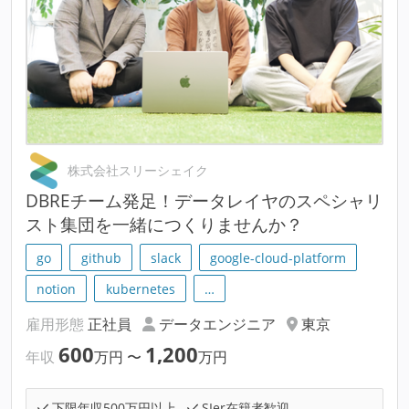
株式会社スリーシェイク
DBREチーム発足！データレイヤのスペシャリ
スト集団を一緒につくりませんか？
go
github
slack
google-cloud-platform
notion
kubernetes
…
雇用形態
正社員
データエンジニア
東京
600
1,200
年収
万円
〜
万円
下限年収500万円以上
SIer在籍者歓迎