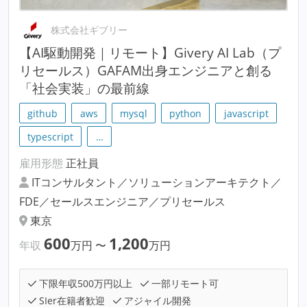
株式会社ギブリー
【AI駆動開発｜リモート】Givery AI Lab（プ
リセールス）GAFAM出身エンジニアと創る
「社会実装」の最前線
github
aws
mysql
python
javascript
typescript
…
雇用形態
正社員
ITコンサルタント／ソリューションアーキテクト／
FDE／セールスエンジニア／プリセールス
東京
600
1,200
年収
万円
〜
万円
下限年収500万円以上
一部リモート可
SIer在籍者歓迎
アジャイル開発