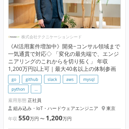
株式会社テクニケーションシード
《AI活用案件増加中》開発~コンサル領域まで
一気通貫で対応◇ 「変化の最先端で、エンジ
ニアリングのこれからを切り拓く」 年収
1,200万円以上可｜最大40名以上の体制参画
go
github
slack
aws
mysql
python
…
雇用形態
正社員
組み込み・IoT・ハードウェアエンジニア
東京
550
1,200
年収
万円
〜
万円