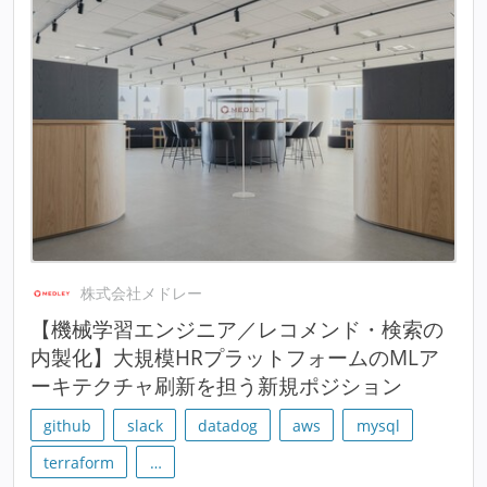
株式会社メドレー
【機械学習エンジニア／レコメンド・検索の
内製化】大規模HRプラットフォームのMLア
ーキテクチャ刷新を担う新規ポジション
github
slack
datadog
aws
mysql
terraform
…