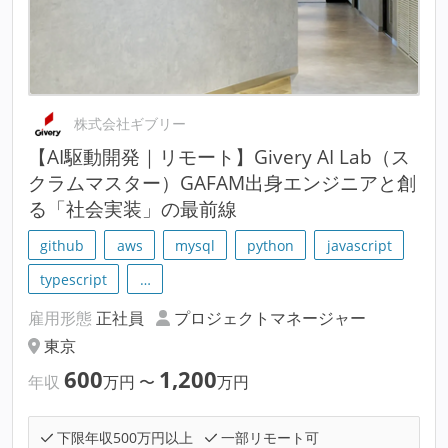
株式会社ギブリー
【AI駆動開発｜リモート】Givery AI Lab（ス
クラムマスター）GAFAM出身エンジニアと創
る「社会実装」の最前線
github
aws
mysql
python
javascript
typescript
…
雇用形態
正社員
プロジェクトマネージャー
東京
600
1,200
年収
万円
〜
万円
下限年収500万円以上
一部リモート可