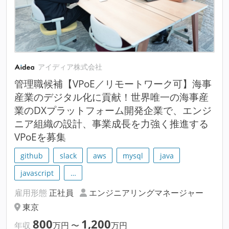
アイディア株式会社
管理職候補【VPoE／リモートワーク可】海事
産業のデジタル化に貢献！世界唯一の海事産
業のDXプラットフォーム開発企業で、エンジ
ニア組織の設計、事業成長を力強く推進する
VPoEを募集
github
slack
aws
mysql
java
javascript
…
雇用形態
正社員
エンジニアリングマネージャー
東京
800
1,200
年収
万円
〜
万円