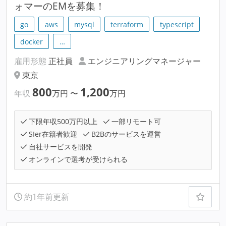
ォマーのEMを募集！
go
aws
mysql
terraform
typescript
docker
…
雇用形態
正社員
エンジニアリングマネージャー
東京
800
1,200
年収
万円
〜
万円
下限年収500万円以上
一部リモート可
SIer在籍者歓迎
B2Bのサービスを運営
自社サービスを開発
オンラインで選考が受けられる
約1年前更新