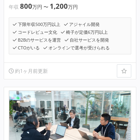
800
1,200
年収
万円
〜
万円
下限年収500万円以上
アジャイル開発
コードレビュー文化
椅子が定価6万円以上
B2Bのサービスを運営
自社サービスを開発
CTOがいる
オンラインで選考が受けられる
約1ヶ月前更新