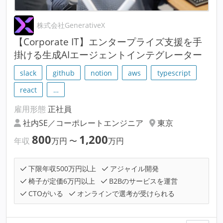
株式会社GenerativeX
【Corporate IT】エンタープライズ支援を手
掛ける生成AIエージェントインテグレーター
slack
github
notion
aws
typescript
react
…
雇用形態
正社員
社内SE／コーポレートエンジニア
東京
800
1,200
年収
万円
〜
万円
下限年収500万円以上
アジャイル開発
椅子が定価6万円以上
B2Bのサービスを運営
CTOがいる
オンラインで選考が受けられる