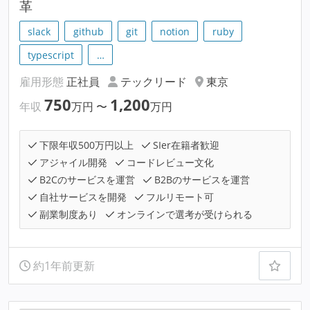
革
slack
github
git
notion
ruby
typescript
…
雇用形態
正社員
テックリード
東京
750
1,200
年収
万円
〜
万円
下限年収500万円以上
SIer在籍者歓迎
アジャイル開発
コードレビュー文化
B2Cのサービスを運営
B2Bのサービスを運営
自社サービスを開発
フルリモート可
副業制度あり
オンラインで選考が受けられる
約1年前更新