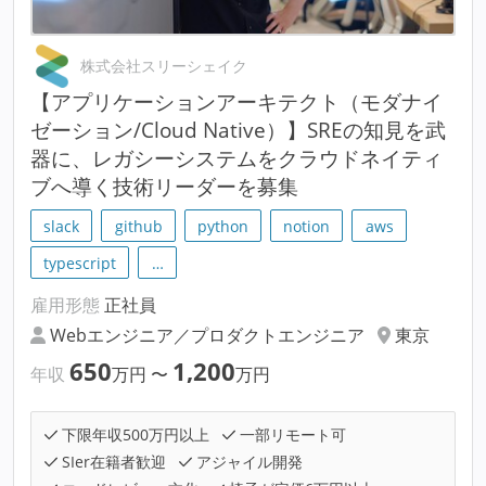
株式会社スリーシェイク
【アプリケーションアーキテクト（モダナイ
ゼーション/Cloud Native）】SREの知見を武
器に、レガシーシステムをクラウドネイティ
ブへ導く技術リーダーを募集
slack
github
python
notion
aws
typescript
…
雇用形態
正社員
Webエンジニア／プロダクトエンジニア
東京
650
1,200
年収
万円
〜
万円
下限年収500万円以上
一部リモート可
SIer在籍者歓迎
アジャイル開発