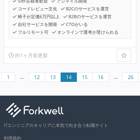
SIer在籍者歓迎
アジャイル開発
コードレビュー文化
B2Cのサービスを運営
椅子が定価6万円以上
B2Bのサービスを運営
自社サービスを開発
CTOがいる
フルリモート可
オンラインで選考が受けられる
約1ヶ月前更新
…
…
1
12
13
14
15
16
26
ITエンジニアのキャリアに本気で向き合う転職サイト
利用規約