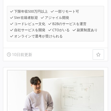
下限年収500万円以上
一部リモート可
SIer在籍者歓迎
アジャイル開発
コードレビュー文化
B2Bのサービスを運営
自社サービスを開発
CTOがいる
副業制度あり
オンラインで選考が受けられる
10日前更新