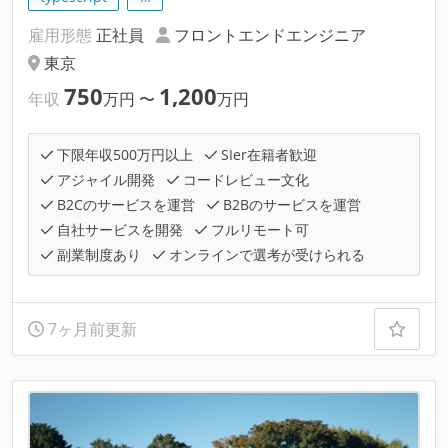
雇用形態
正社員
フロントエンドエンジニア
東京
750
1,200
年収
万円
〜
万円
下限年収500万円以上
SIer在籍者歓迎
アジャイル開発
コードレビュー文化
B2Cのサービスを運営
B2Bのサービスを運営
自社サービスを開発
フルリモート可
副業制度あり
オンラインで選考が受けられる
7ヶ月前更新