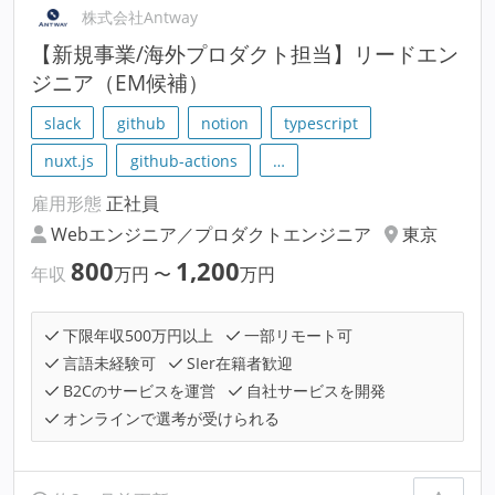
株式会社Antway
【新規事業/海外プロダクト担当】リードエン
ジニア（EM候補）
slack
github
notion
typescript
nuxt.js
github-actions
…
雇用形態
正社員
Webエンジニア／プロダクトエンジニア
東京
800
1,200
年収
万円
〜
万円
下限年収500万円以上
一部リモート可
言語未経験可
SIer在籍者歓迎
B2Cのサービスを運営
自社サービスを開発
オンラインで選考が受けられる