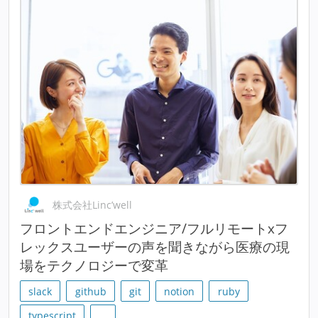
株式会社Linc’well
フロントエンドエンジニア/フルリモートxフ
レックスユーザーの声を聞きながら医療の現
場をテクノロジーで変革
slack
github
git
notion
ruby
typescript
…