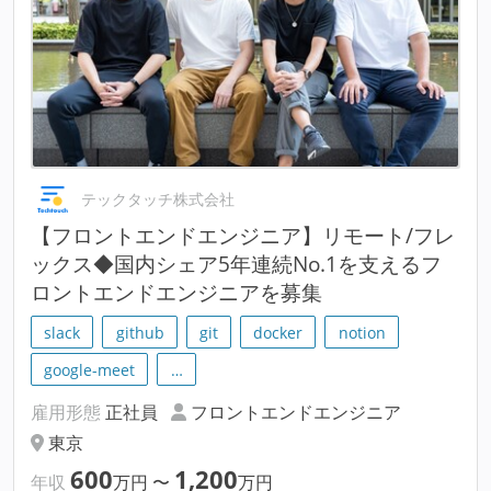
テックタッチ株式会社
【フロントエンドエンジニア】リモート/フレ
ックス◆国内シェア5年連続No.1を支えるフ
ロントエンドエンジニアを募集
slack
github
git
docker
notion
google-meet
…
雇用形態
正社員
フロントエンドエンジニア
東京
600
1,200
年収
万円
〜
万円