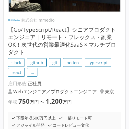
株式会社immedio
【Go/TypeScript/React】シニアプロダクト
エンジニア｜リモート・フレックス・副業
OK！次世代の営業最適化SaaS × マルチプロ
ダクト
slack
github
git
notion
typescript
react
…
雇用形態
正社員
Webエンジニア／プロダクトエンジニア
東京
750
1,200
年収
万円
〜
万円
下限年収500万円以上
一部リモート可
アジャイル開発
コードレビュー文化