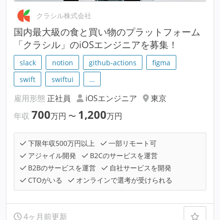
クラシル株式会社
国内最大級の食と買い物のプラットフォーム
「クラシル」のiOSエンジニアを募集！
slack
notion
github-actions
figma
swift
swiftui
…
雇用形態
正社員
iOSエンジニア
東京
700
1,200
年収
万円
〜
万円
下限年収500万円以上
一部リモート可
アジャイル開発
B2Cのサービスを運営
B2Bのサービスを運営
自社サービスを開発
CTOがいる
オンラインで選考が受けられる
4ヶ月前更新