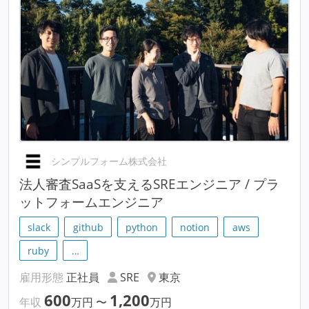
シンプルフォーム株式会社
法人審査SaaSを支えるSREエンジニア / プラ
ットフォームエンジニア
slack
github
python
notion
aws
ruby
…
雇用形態
正社員
SRE
東京
600
1,200
年収
万円
〜
万円