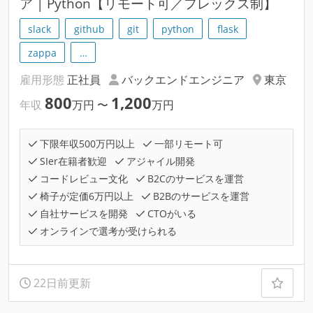
ア | Python【リモート可／フレックス制】
slack
github
git
python
flask
zappa
…
雇用形態
正社員
バックエンドエンジニア
東京
800
1,200
年収
万円
〜
万円
下限年収500万円以上
一部リモート可
SIer在籍者歓迎
アジャイル開発
コードレビュー文化
B2Cのサービスを運営
椅子が定価6万円以上
B2Bのサービスを運営
自社サービスを開発
CTOがいる
オンラインで選考が受けられる
22日前更新