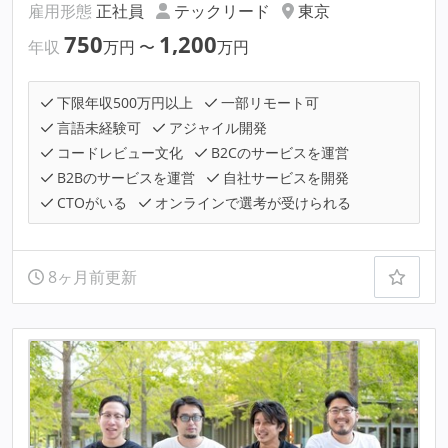
雇用形態
正社員
テックリード
東京
750
1,200
年収
万円
〜
万円
下限年収500万円以上
一部リモート可
言語未経験可
アジャイル開発
コードレビュー文化
B2Cのサービスを運営
B2Bのサービスを運営
自社サービスを開発
CTOがいる
オンラインで選考が受けられる
8ヶ月前更新