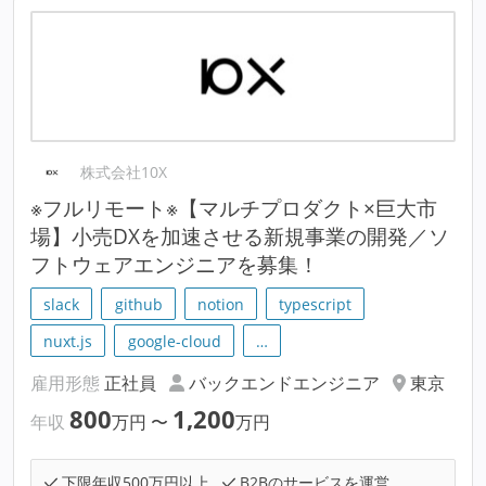
株式会社10X
※フルリモート※【マルチプロダクト×巨大市
場】小売DXを加速させる新規事業の開発／ソ
フトウェアエンジニアを募集！
slack
github
notion
typescript
nuxt.js
google-cloud
…
雇用形態
正社員
バックエンドエンジニア
東京
800
1,200
年収
万円
〜
万円
下限年収500万円以上
B2Bのサービスを運営