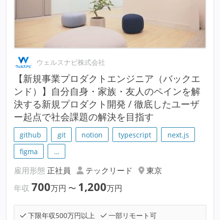
ウェルスナビ株式会社
【新規事業プロダクトエンジニア（バックエ
ンド）】自分自身・家族・友人のペインを解
決する新規プロダクト開発 / 徹底したユーザ
ー起点で社会課題の解決を目指す
github
git
notion
typescript
next.js
figma
…
雇用形態
正社員
テックリード
東京
700
1,200
年収
万円
〜
万円
下限年収500万円以上
一部リモート可