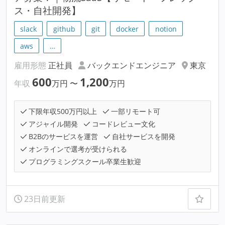
ス・自社開発】
slack
github
git
docker
notion
aws
…
雇用形態
正社員
バックエンドエンジニア
東京
600
1,200
年収
万円
〜
万円
下限年収500万円以上
一部リモート可
アジャイル開発
コードレビュー文化
B2Bのサービスを運営
自社サービスを開発
オンラインで選考が受けられる
プログラミングスクール卒業生歓迎
23日前更新