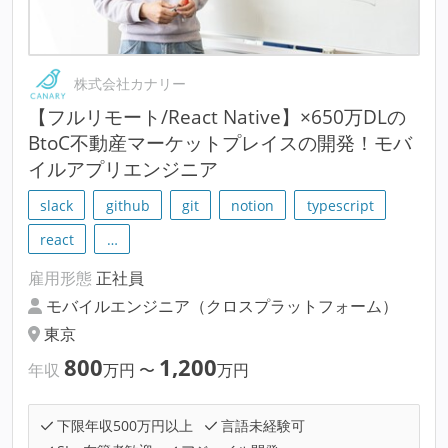
株式会社カナリー
【フルリモート/React Native】×650万DLの
BtoC不動産マーケットプレイスの開発！モバ
イルアプリエンジニア
slack
github
git
notion
typescript
react
…
雇用形態
正社員
モバイルエンジニア（クロスプラットフォーム）
東京
800
1,200
年収
万円
〜
万円
下限年収500万円以上
言語未経験可