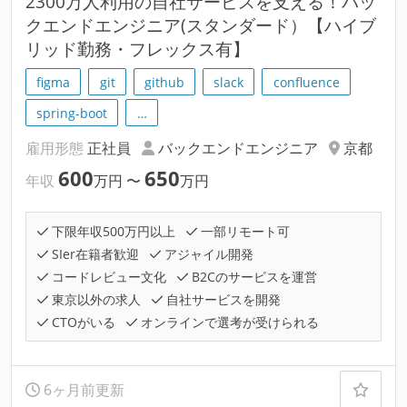
2300万人利用の自社サービスを支える！バッ
クエンドエンジニア(スタンダード）【ハイブ
リッド勤務・フレックス有】
figma
git
github
slack
confluence
spring-boot
…
雇用形態
正社員
バックエンドエンジニア
京都
600
650
年収
万円
〜
万円
下限年収500万円以上
一部リモート可
SIer在籍者歓迎
アジャイル開発
コードレビュー文化
B2Cのサービスを運営
東京以外の求人
自社サービスを開発
CTOがいる
オンラインで選考が受けられる
6ヶ月前更新