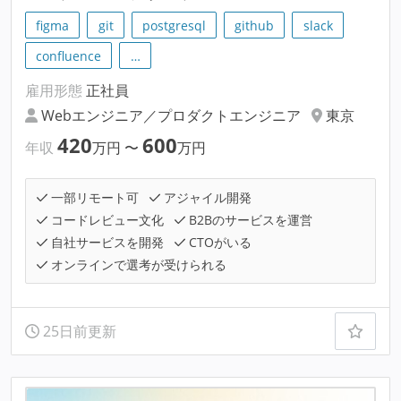
figma
git
postgresql
github
slack
confluence
…
雇用形態
正社員
Webエンジニア／プロダクトエンジニア
東京
420
600
年収
万円
〜
万円
一部リモート可
アジャイル開発
コードレビュー文化
B2Bのサービスを運営
自社サービスを開発
CTOがいる
オンラインで選考が受けられる
25日前更新