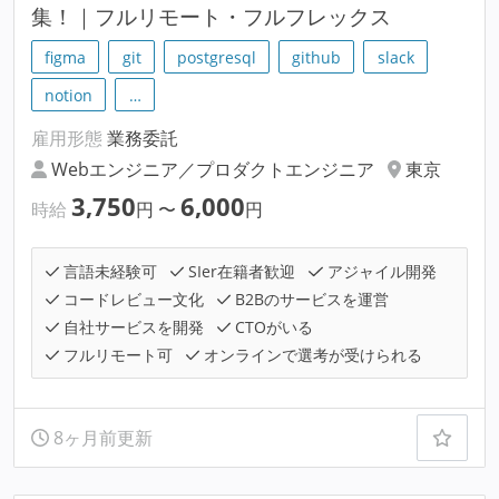
集！｜フルリモート・フルフレックス
figma
git
postgresql
github
slack
notion
…
雇用形態
業務委託
Webエンジニア／プロダクトエンジニア
東京
3,750
6,000
時給
円
〜
円
言語未経験可
SIer在籍者歓迎
アジャイル開発
コードレビュー文化
B2Bのサービスを運営
自社サービスを開発
CTOがいる
フルリモート可
オンラインで選考が受けられる
8ヶ月前更新