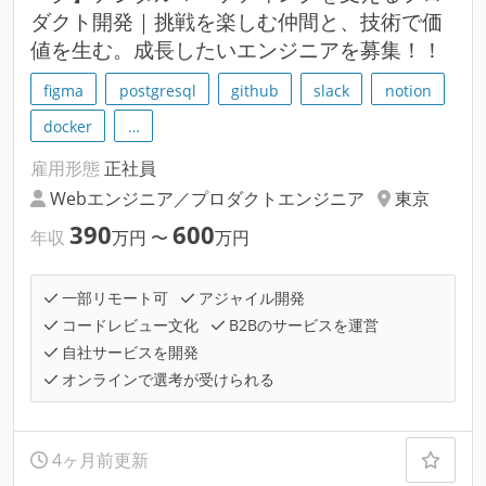
ダクト開発｜挑戦を楽しむ仲間と、技術で価
値を生む。成長したいエンジニアを募集！！
figma
postgresql
github
slack
notion
docker
…
雇用形態
正社員
Webエンジニア／プロダクトエンジニア
東京
390
600
年収
万円
〜
万円
一部リモート可
アジャイル開発
コードレビュー文化
B2Bのサービスを運営
自社サービスを開発
オンラインで選考が受けられる
4ヶ月前更新