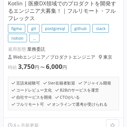
Kotlin | 医療DX領域でのプロダクトを開発す
るエンジニア大募集！｜フルリモート・フル
フレックス
figma
git
postgresql
github
slack
notion
…
雇用形態
業務委託
Webエンジニア／プロダクトエンジニア
東京
3,750
6,000
時給
円
〜
円
言語未経験可
SIer在籍者歓迎
アジャイル開発
コードレビュー文化
B2Bのサービスを運営
自社サービスを開発
CTOがいる
フルリモート可
オンラインで選考が受けられる
8ヶ月前更新