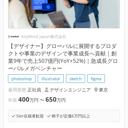
AnyMind Japan株式会社
【デザイナー】グローバルに展開するプロダ
クトや事業のデザインで事業成長へ貢献｜創
業9年で売上507億円(YoY+52%)｜急成長グロ
ーバルメガベンチャー
photoshop
illustrator
sketch
figma
雇用形態
正社員
デザインエンジニア
東京
400
650
年収
万円
〜
万円
SIer在籍者歓迎
椅子が定価6万円以上