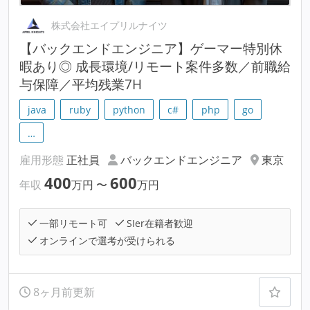
株式会社エイプリルナイツ
【バックエンドエンジニア】ゲーマー特別休
暇あり◎ 成長環境/リモート案件多数／前職給
与保障／平均残業7H
java
ruby
python
c#
php
go
…
雇用形態
正社員
バックエンドエンジニア
東京
400
600
年収
万円
〜
万円
一部リモート可
SIer在籍者歓迎
オンラインで選考が受けられる
8ヶ月前更新