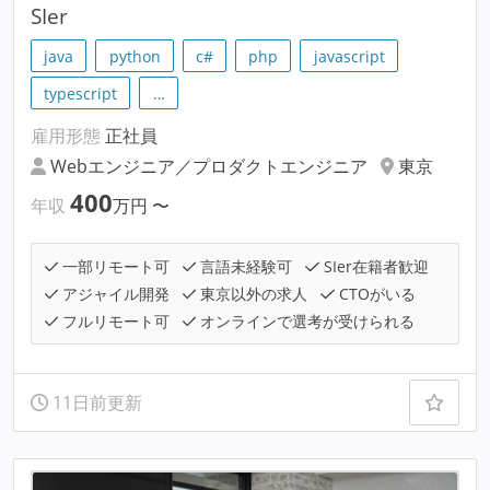
SIer
java
python
c#
php
javascript
typescript
…
雇用形態
正社員
Webエンジニア／プロダクトエンジニア
東京
400
年収
万円
〜
一部リモート可
言語未経験可
SIer在籍者歓迎
アジャイル開発
東京以外の求人
CTOがいる
フルリモート可
オンラインで選考が受けられる
11日前更新