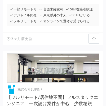
一部リモート可
言語未経験可
SIer在籍者歓迎
アジャイル開発
東京以外の求人
CTOがいる
フルリモート可
オンラインで選考が受けられる
3ヶ月前更新
株式会社SUPINF
【フルリモート/居住地不問】フルスタックエ
ンジニア┃一次請け案件が中心┃少数精鋭