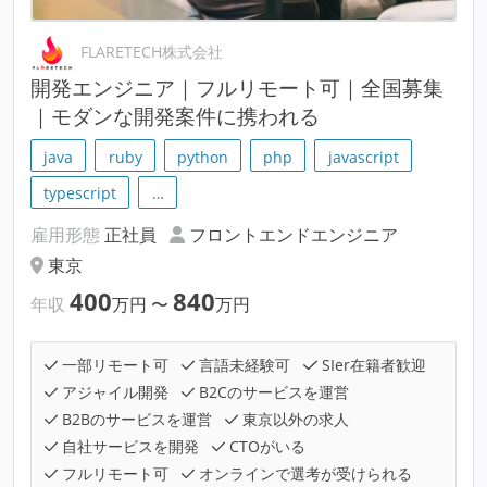
FLARETECH株式会社
開発エンジニア｜フルリモート可｜全国募集
｜モダンな開発案件に携われる
java
ruby
python
php
javascript
typescript
…
雇用形態
正社員
フロントエンドエンジニア
東京
400
840
年収
万円
〜
万円
一部リモート可
言語未経験可
SIer在籍者歓迎
アジャイル開発
B2Cのサービスを運営
B2Bのサービスを運営
東京以外の求人
自社サービスを開発
CTOがいる
フルリモート可
オンラインで選考が受けられる