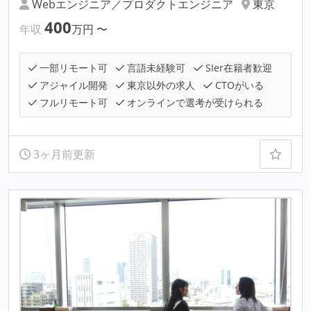
Webエンジニア／プロダクトエンジニア
東京
400
年収
万円
〜
一部リモート可
言語未経験可
SIer在籍者歓迎
アジャイル開発
東京以外の求人
CTOがいる
フルリモート可
オンラインで選考が受けられる
3ヶ月前更新