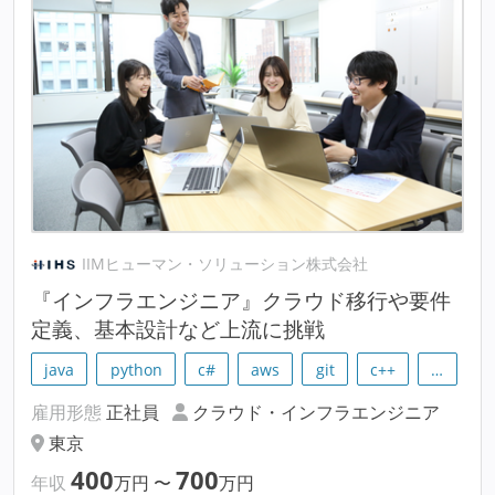
IIMヒューマン・ソリューション株式会社
『インフラエンジニア』クラウド移行や要件
定義、基本設計など上流に挑戦
java
python
c#
aws
git
c++
…
雇用形態
正社員
クラウド・インフラエンジニア
東京
400
700
年収
万円
〜
万円