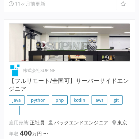
11ヶ月前更新
株式会社SUPINF
【フルリモート/全国可】サーバーサイドエン
ジニア
java
python
php
kotlin
aws
git
…
雇用形態
正社員
バックエンドエンジニア
東京
400
年収
万円
〜