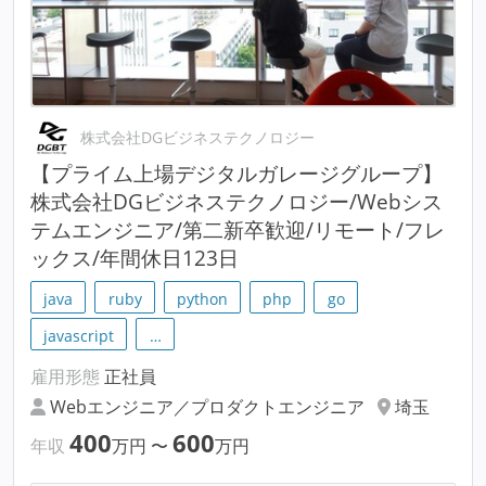
株式会社DGビジネステクノロジー
【プライム上場デジタルガレージグループ】
株式会社DGビジネステクノロジー/Webシス
テムエンジニア/第二新卒歓迎/リモート/フレ
ックス/年間休日123日
java
ruby
python
php
go
javascript
…
雇用形態
正社員
Webエンジニア／プロダクトエンジニア
埼玉
400
600
年収
万円
〜
万円