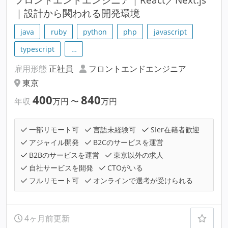
｜設計から関われる開発環境
java
ruby
python
php
javascript
typescript
…
雇用形態
正社員
フロントエンドエンジニア
東京
400
840
年収
万円
〜
万円
一部リモート可
言語未経験可
SIer在籍者歓迎
アジャイル開発
B2Cのサービスを運営
B2Bのサービスを運営
東京以外の求人
自社サービスを開発
CTOがいる
フルリモート可
オンラインで選考が受けられる
4ヶ月前更新