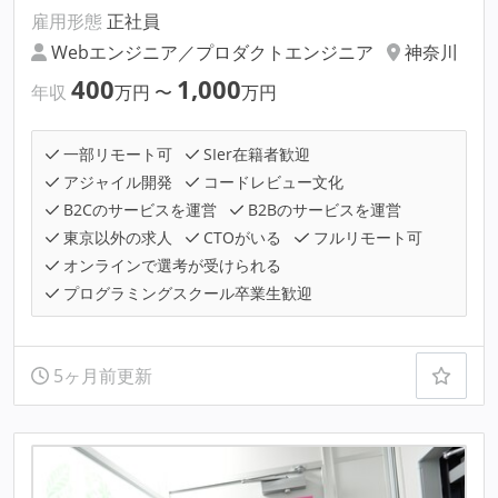
雇用形態
正社員
Webエンジニア／プロダクトエンジニア
神奈川
400
1,000
年収
万円
〜
万円
一部リモート可
SIer在籍者歓迎
アジャイル開発
コードレビュー文化
B2Cのサービスを運営
B2Bのサービスを運営
東京以外の求人
CTOがいる
フルリモート可
オンラインで選考が受けられる
プログラミングスクール卒業生歓迎
5ヶ月前更新