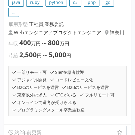
java
ruby
python
c#
php
go
…
雇用形態
正社員,業務委託
Webエンジニア／プロダクトエンジニア
神奈川
400
800
年収
万円
〜
万円
2,500
5,000
時給
円
〜
円
一部リモート可
SIer在籍者歓迎
アジャイル開発
コードレビュー文化
B2Cのサービスを運営
B2Bのサービスを運営
東京以外の求人
CTOがいる
フルリモート可
オンラインで選考が受けられる
プログラミングスクール卒業生歓迎
約2年前更新