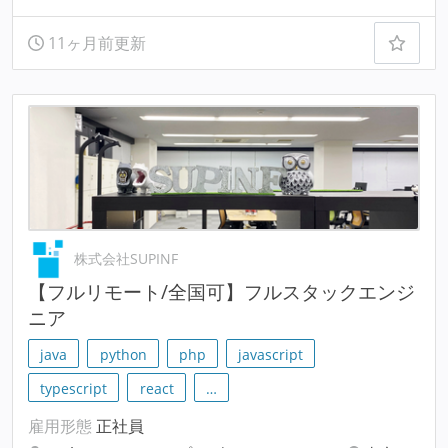
11ヶ月前更新
株式会社SUPINF
【フルリモート/全国可】フルスタックエンジ
ニア
java
python
php
javascript
typescript
react
…
雇用形態
正社員