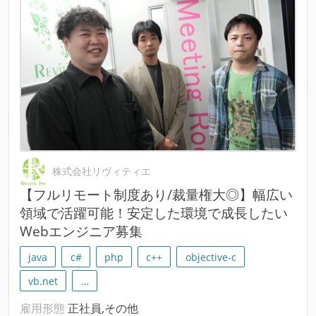
株式会社リヴィティエ
【フルリモート制度あり/裁量権大◎】幅広い
領域で活躍可能！安定した環境で成長したい
Webエンジニア募集
java
c#
php
c++
objective-c
vb.net
…
雇用形態
正社員,その他