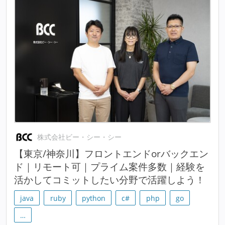
株式会社ビー・シー・シー
【東京/神奈川】フロントエンドorバックエン
ド｜リモート可｜プライム案件多数｜経験を
活かしてコミットしたい分野で活躍しよう！
java
ruby
python
c#
php
go
…