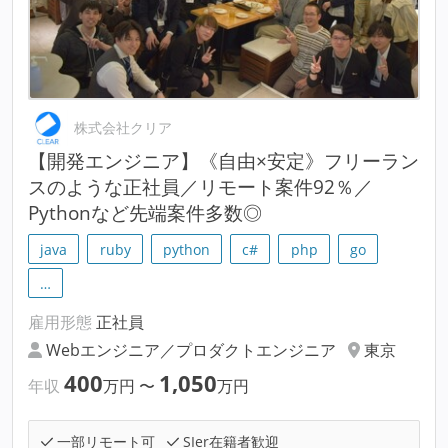
株式会社クリア
【開発エンジニア】《自由×安定》フリーラン
スのような正社員／リモート案件92％／
Pythonなど先端案件多数◎
java
ruby
python
c#
php
go
…
雇用形態
正社員
Webエンジニア／プロダクトエンジニア
東京
400
1,050
年収
万円
〜
万円
一部リモート可
SIer在籍者歓迎