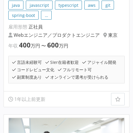
java
javascript
typescript
aws
git
spring-boot
…
雇用形態
正社員
Webエンジニア／プロダクトエンジニア
東京
400
600
年収
万円
〜
万円
言語未経験可
SIer在籍者歓迎
アジャイル開発
コードレビュー文化
フルリモート可
副業制度あり
オンラインで選考が受けられる
1年以上前更新