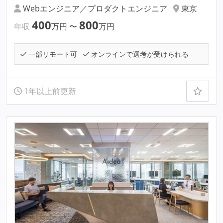
Webエンジニア／プロダクトエンジニア
東京
400
800
年収
万円
〜
万円
一部リモート可
オンラインで選考が受けられる
1年以上前更新