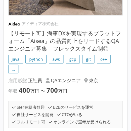
アイディア株式会社
【リモート可】海事DXを実現するプラットフ
ォーム「Aisea」の品質向上をリードするQA
エンジニア募集 | フレックスタイム制◎
java
python
aws
gcp
git
c++
…
雇用形態
正社員
QAエンジニア
東京
400
700
年収
万円
〜
万円
SIer在籍者歓迎
B2Bのサービスを運営
自社サービスを開発
CTOがいる
フルリモート可
オンラインで選考が受けられる