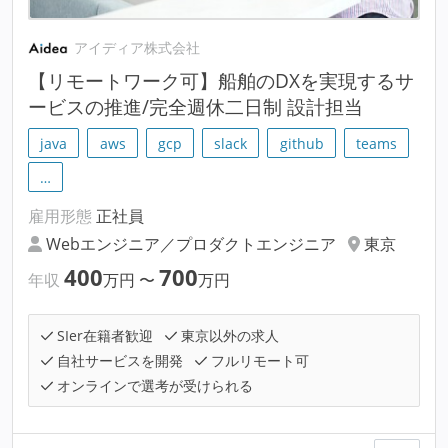
アイディア株式会社
【リモートワーク可】船舶のDXを実現するサ
ービスの推進/完全週休二日制 設計担当
java
aws
gcp
slack
github
teams
…
雇用形態
正社員
Webエンジニア／プロダクトエンジニア
東京
400
700
年収
万円
〜
万円
SIer在籍者歓迎
東京以外の求人
自社サービスを開発
フルリモート可
オンラインで選考が受けられる