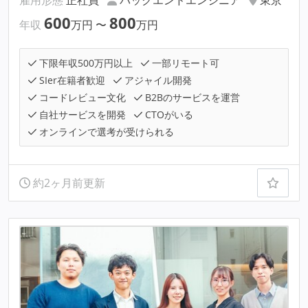
雇用形態
正社員
バックエンドエンジニア
東京
600
800
年収
万円
〜
万円
下限年収500万円以上
一部リモート可
SIer在籍者歓迎
アジャイル開発
コードレビュー文化
B2Bのサービスを運営
自社サービスを開発
CTOがいる
オンラインで選考が受けられる
約2ヶ月前更新