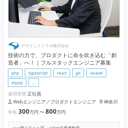
デザイニストラボ株式会社
技術の力で、プロダクトに命を吹き込む「創
造者」へ！｜フルスタックエンジニア募集
php
typescript
react
git
laravel
mysql
…
雇用形態
正社員
Webエンジニア／プロダクトエンジニア
神奈川
300
800
年収
万円
〜
万円
一部リモート可
SIer在籍者歓迎