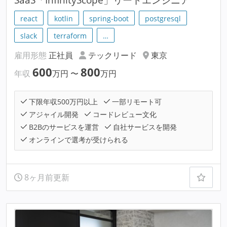
react
kotlin
spring-boot
postgresql
slack
terraform
…
雇用形態
正社員
テックリード
東京
600
800
年収
万円
〜
万円
下限年収500万円以上
一部リモート可
アジャイル開発
コードレビュー文化
B2Bのサービスを運営
自社サービスを開発
オンラインで選考が受けられる
8ヶ月前更新