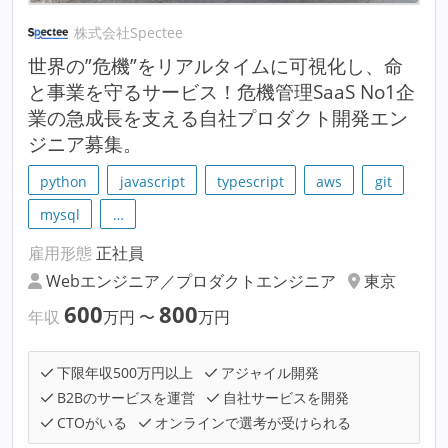
株式会社Spectee
世界の”危機”をリアルタイムに可視化し、命
と事業を守るサービス！危機管理SaaS No1企
業の急成長を支える自社プロダクト開発エン
ジニア募集。
python
javascript
typescript
aws
git
mysql
…
雇用形態
正社員
Webエンジニア／プロダクトエンジニア
東京
600
800
年収
万円
〜
万円
下限年収500万円以上
アジャイル開発
B2Bのサービスを運営
自社サービスを開発
CTOがいる
オンラインで選考が受けられる