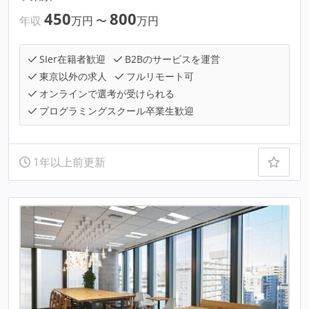
450
800
年収
万円
〜
万円
SIer在籍者歓迎
B2Bのサービスを運営
東京以外の求人
フルリモート可
オンラインで選考が受けられる
プログラミングスクール卒業生歓迎
1年以上前更新