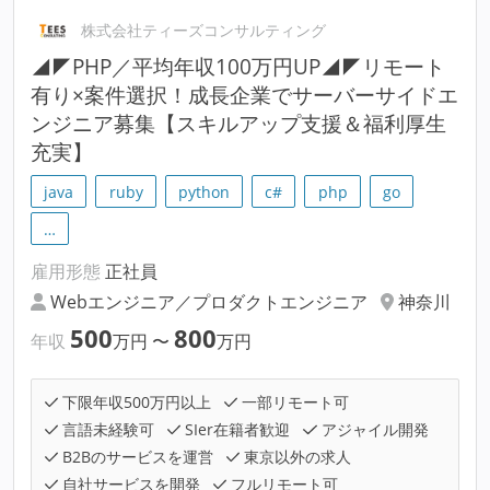
株式会社ティーズコンサルティング
◢◤PHP／平均年収100万円UP◢◤リモート
有り×案件選択！成長企業でサーバーサイドエ
ンジニア募集【スキルアップ支援＆福利厚生
充実】
java
ruby
python
c#
php
go
…
雇用形態
正社員
Webエンジニア／プロダクトエンジニア
神奈川
500
800
年収
万円
〜
万円
下限年収500万円以上
一部リモート可
言語未経験可
SIer在籍者歓迎
アジャイル開発
B2Bのサービスを運営
東京以外の求人
自社サービスを開発
フルリモート可