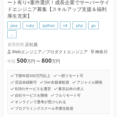
ート有り×案件選択！成長企業でサーバーサイ
ドエンジニア募集【スキルアップ支援＆福利
厚生充実】
java
ruby
python
c#
php
go
…
雇用形態
正社員
Webエンジニア／プロダクトエンジニア
神奈川
500
800
年収
万円
〜
万円
下限年収500万円以上
一部リモート可
言語未経験可
SIer在籍者歓迎
アジャイル開発
B2Bのサービスを運営
東京以外の求人
自社サービスを開発
フルリモート可
オンラインで選考が受けられる
プログラミングスクール卒業生歓迎