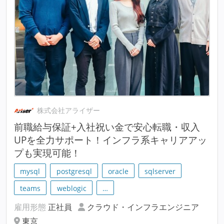
株式会社アライザー
前職給与保証+入社祝い金で安心転職・収入
UPを全力サポート！インフラ系キャリアアッ
プも実現可能！
mysql
postgresql
oracle
sqlserver
teams
weblogic
…
雇用形態
正社員
クラウド・インフラエンジニア
東京