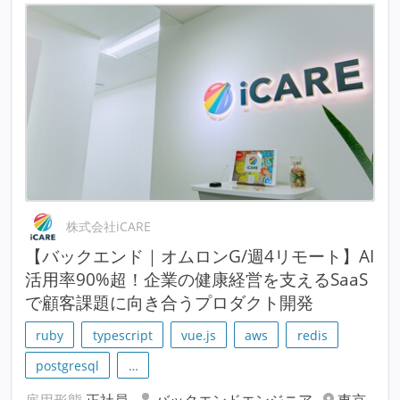
株式会社iCARE
【バックエンド｜オムロンG/週4リモート】AI
活用率90%超！企業の健康経営を支えるSaaS
で顧客課題に向き合うプロダクト開発
ruby
typescript
vue.js
aws
redis
postgresql
…