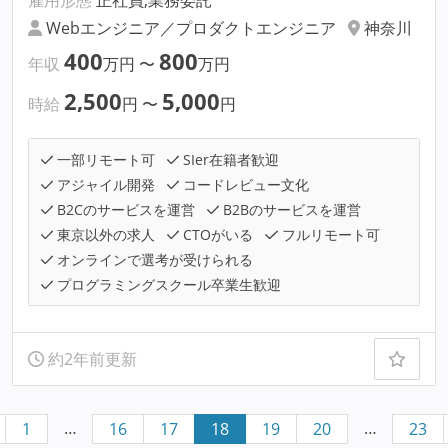
雇用形態
正社員,業務委託
Webエンジニア／プロダクトエンジニア
神奈川
400
800
年収
万円
〜
万円
2,500
5,000
時給
円
〜
円
一部リモート可
SIer在籍者歓迎
アジャイル開発
コードレビュー文化
B2Cのサービスを運営
B2Bのサービスを運営
東京以外の求人
CTOがいる
フルリモート可
オンラインで選考が受けられる
プログラミングスクール卒業生歓迎
約2年前更新
…
…
1
16
17
18
19
20
23