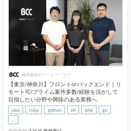
株式会社ビー・シー・シー
【東京/神奈川】フロントorバックエンド｜リ
モート可/プライム案件多数/経験を活かして
目指したい分野や興味のある業務へ
java
ruby
python
c#
php
go
…