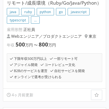
リモート/成長環境（Ruby/Go/Java/Python）
java
ruby
python
go
javascript
typescript
…
雇用形態
正社員
Webエンジニア／プロダクトエンジニア
東京
500
800
年収
万円
〜
万円
下限年収500万円以上
一部リモート可
アジャイル開発
コードレビュー文化
B2Bのサービスを運営
自社サービスを開発
オンラインで選考が受けられる
4ヶ月前更新