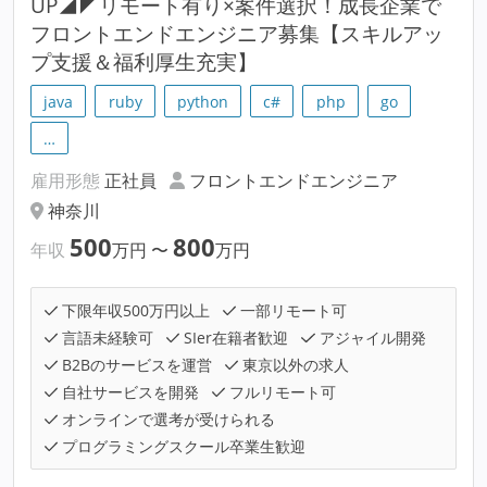
UP◢◤リモート有り×案件選択！成長企業で
フロントエンドエンジニア募集【スキルアッ
プ支援＆福利厚生充実】
java
ruby
python
c#
php
go
…
雇用形態
正社員
フロントエンドエンジニア
神奈川
500
800
年収
万円
〜
万円
下限年収500万円以上
一部リモート可
言語未経験可
SIer在籍者歓迎
アジャイル開発
B2Bのサービスを運営
東京以外の求人
自社サービスを開発
フルリモート可
オンラインで選考が受けられる
プログラミングスクール卒業生歓迎