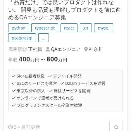
「品質だけ」では良いプロダクトは作れな
い。 開発も品質も理解しプロダクトを前に進
めるQAエンジニア募集
python
typescript
react
git
mysql
postgresql
…
雇用形態
正社員
QAエンジニア
神奈川
400
800
年収
万円
〜
万円
SIer在籍者歓迎
アジャイル開発
B2Cのサービスを運営
B2Bのサービスを運営
東京以外の求人
自社サービスを開発
オンラインで選考が受けられる
プログラミングスクール卒業生歓迎
3ヶ月前更新