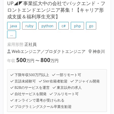
UP◢◤事業拡大中の会社でバックエンド・フ
ロントエンドエンジニア募集！【キャリア形
成支援＆福利厚生充実】
java
ruby
python
c#
php
go
…
雇用形態
正社員
Webエンジニア／プロダクトエンジニア
神奈川
500
800
年収
万円
〜
万円
下限年収500万円以上
一部リモート可
言語未経験可
SIer在籍者歓迎
アジャイル開発
B2Bのサービスを運営
東京以外の求人
自社サービスを開発
フルリモート可
オンラインで選考が受けられる
プログラミングスクール卒業生歓迎