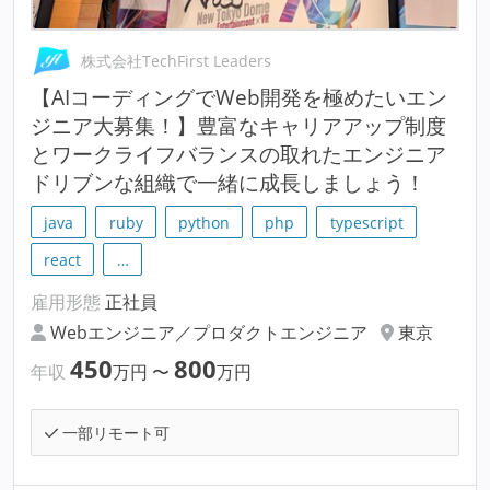
株式会社TechFirst Leaders
【AIコーディングでWeb開発を極めたいエン
ジニア大募集！】豊富なキャリアアップ制度
とワークライフバランスの取れたエンジニア
ドリブンな組織で一緒に成長しましょう！
java
ruby
python
php
typescript
react
…
雇用形態
正社員
Webエンジニア／プロダクトエンジニア
東京
450
800
年収
万円
〜
万円
一部リモート可