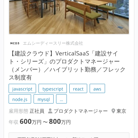
エムシーディースリー株式会社
【建設クラウド】VerticalSaaS「建設サイ
ト・シリーズ」のプロダクトマネージャー
（メンバー）／ハイブリット勤務／フレック
ス制度有
javascript
typescript
react
aws
node.js
mysql
…
雇用形態
正社員
プロダクトマネージャー
東京
600
800
年収
万円
〜
万円