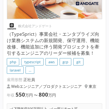
株式会社アンドゲート
（TypeSprict）事業会社・エンタプライズ向
け業務システムの新規開発、保守運用、機能
改修、機能追加に伴う開発プロジェクトを牽
引するエンジニアのリーダー候補を募集！
php
typescript
aws
gcp
git
laravel
…
雇用形態
正社員
Webエンジニア／プロダクトエンジニア
東京
550
800
年収
万円
〜
万円
下限年収500万円以上
一部リモート可