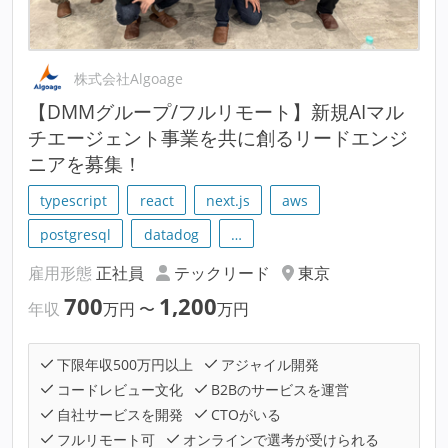
株式会社Algoage
【DMMグループ/フルリモート】新規AIマル
チエージェント事業を共に創るリードエンジ
ニアを募集！
typescript
react
next.js
aws
postgresql
datadog
…
雇用形態
正社員
テックリード
東京
700
1,200
年収
万円
〜
万円
下限年収500万円以上
アジャイル開発
コードレビュー文化
B2Bのサービスを運営
自社サービスを開発
CTOがいる
フルリモート可
オンラインで選考が受けられる