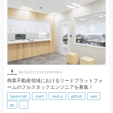
株式会社COUNTERWORKS
商業不動産領域におけるリードプラットフォ
ームのフルスタックエンジニアを募集！
typescript
react
next.js
github
aws
go
…