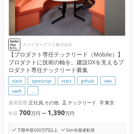
スパイダープラス株式会社
【プロダクト専任テックリード（Mobile）】
プロダクトに技術の軸を。建設DXを支えるプ
ロダクト専任テックリード募集
slack
typescript
react
github
aws
swift
…
雇用形態
正社員,その他
テックリード
東京
700
1,390
年収
万円
〜
万円
下限年収500万円以上
SIer在籍者歓迎