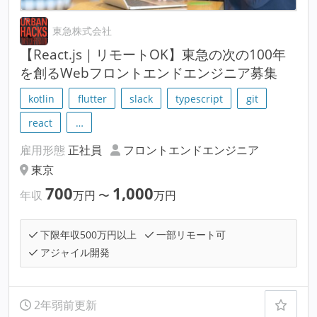
東急株式会社
【React.js｜リモートOK】東急の次の100年
を創るWebフロントエンドエンジニア募集
kotlin
flutter
slack
typescript
git
react
…
雇用形態
正社員
フロントエンドエンジニア
東京
700
1,000
年収
万円
〜
万円
下限年収500万円以上
一部リモート可
アジャイル開発
2年弱前更新