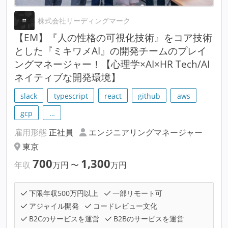
株式会社リーディングマーク
【EM】『人の性格の可視化技術』をコア技術
とした『ミキワメAI』の開発チームのプレイ
ングマネージャー！【心理学×AI×HR Tech/AI
ネイティブな開発環境】
slack
typescript
react
github
aws
gcp
…
雇用形態
正社員
エンジニアリングマネージャー
東京
700
1,300
年収
万円
〜
万円
下限年収500万円以上
一部リモート可
アジャイル開発
コードレビュー文化
B2Cのサービスを運営
B2Bのサービスを運営