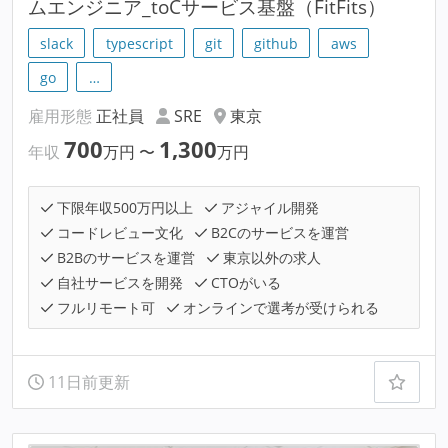
ムエンジニア_toCサービス基盤（FitFits）
slack
typescript
git
github
aws
go
…
雇用形態
正社員
SRE
東京
700
1,300
年収
万円
〜
万円
下限年収500万円以上
アジャイル開発
コードレビュー文化
B2Cのサービスを運営
B2Bのサービスを運営
東京以外の求人
自社サービスを開発
CTOがいる
フルリモート可
オンラインで選考が受けられる
11日前更新