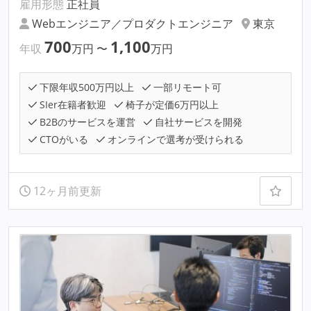
雇用形態
正社員
Webエンジニア／プロダクトエンジニア
東京
700
1,100
年収
万円
〜
万円
下限年収500万円以上
一部リモート可
SIer在籍者歓迎
椅子が定価6万円以上
B2Bのサービスを運営
自社サービスを開発
CTOがいる
オンラインで選考が受けられる
12ヶ月前更新