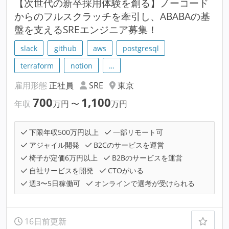
【次世代の新卒採用体験を創る】ノーコード
からのフルスクラッチを牽引し、ABABAの基
盤を支えるSREエンジニア募集！
slack
github
aws
postgresql
terraform
notion
…
雇用形態
正社員
SRE
東京
700
1,100
年収
万円
〜
万円
下限年収500万円以上
一部リモート可
アジャイル開発
B2Cのサービスを運営
椅子が定価6万円以上
B2Bのサービスを運営
自社サービスを開発
CTOがいる
週3〜5日稼働可
オンラインで選考が受けられる
16日前更新