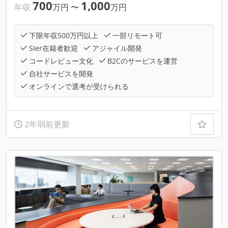
700
1,000
年収
万円
〜
万円
下限年収500万円以上
一部リモート可
SIer在籍者歓迎
アジャイル開発
コードレビュー文化
B2Cのサービスを運営
自社サービスを開発
オンラインで選考が受けられる
2年弱前更新