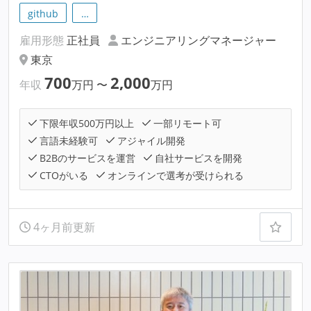
github
…
雇用形態
正社員
エンジニアリングマネージャー
東京
700
2,000
年収
万円
〜
万円
下限年収500万円以上
一部リモート可
言語未経験可
アジャイル開発
B2Bのサービスを運営
自社サービスを開発
CTOがいる
オンラインで選考が受けられる
4ヶ月前更新