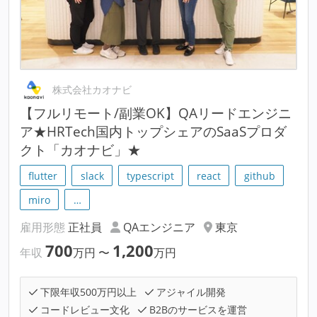
株式会社カオナビ
【フルリモート/副業OK】QAリードエンジニ
ア★HRTech国内トップシェアのSaaSプロダ
クト「カオナビ」★
flutter
slack
typescript
react
github
miro
…
雇用形態
正社員
QAエンジニア
東京
700
1,200
年収
万円
〜
万円
下限年収500万円以上
アジャイル開発
コードレビュー文化
B2Bのサービスを運営