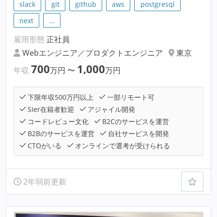
slack
git
github
aws
postgresql
next
…
雇用形態
正社員
Webエンジニア／プロダクトエンジニア
東京
700
1,000
年収
万円
〜
万円
下限年収500万円以上
一部リモート可
SIer在籍者歓迎
アジャイル開発
コードレビュー文化
B2Cのサービスを運営
B2Bのサービスを運営
自社サービスを開発
CTOがいる
オンラインで選考が受けられる
2年弱前更新