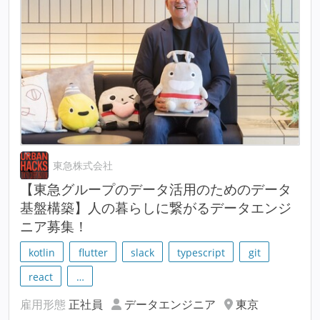
東急株式会社
【東急グループのデータ活用のためのデータ
基盤構築】人の暮らしに繋がるデータエンジ
ニア募集！
kotlin
flutter
slack
typescript
git
react
…
雇用形態
正社員
データエンジニア
東京