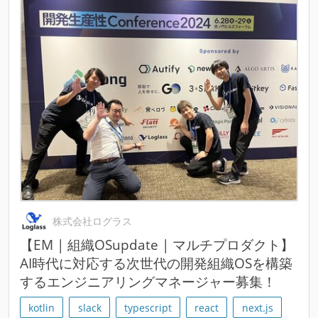
株式会社ログラス
【EM | 組織OSupdate | マルチプロダクト】
AI時代に対応する次世代の開発組織OSを構築
するエンジニアリングマネージャー募集！
kotlin
slack
typescript
react
next.js