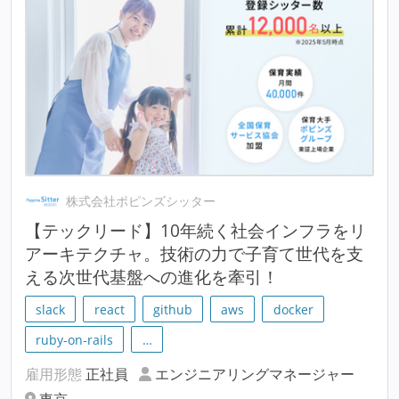
株式会社ポピンズシッター
【テックリード】10年続く社会インフラをリ
アーキテクチャ。技術の力で子育て世代を支
える次世代基盤への進化を牽引！
slack
react
github
aws
docker
ruby-on-rails
…
雇用形態
正社員
エンジニアリングマネージャー
東京