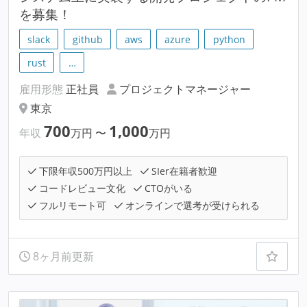
を募集！
slack
github
aws
azure
python
rust
…
雇用形態
正社員
プロジェクトマネージャー
東京
700
1,000
年収
万円
〜
万円
下限年収500万円以上
SIer在籍者歓迎
コードレビュー文化
CTOがいる
フルリモート可
オンラインで選考が受けられる
8ヶ月前更新