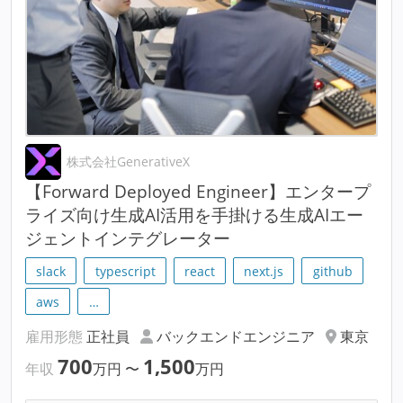
株式会社GenerativeX
【Forward Deployed Engineer】エンタープ
ライズ向け生成AI活用を手掛ける生成AIエー
ジェントインテグレーター
slack
typescript
react
next.js
github
aws
…
雇用形態
正社員
バックエンドエンジニア
東京
700
1,500
年収
万円
〜
万円