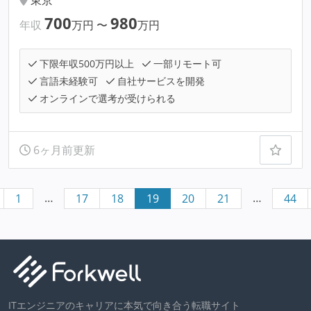
700
980
年収
万円
〜
万円
下限年収500万円以上
一部リモート可
言語未経験可
自社サービスを開発
オンラインで選考が受けられる
6ヶ月前更新
…
…
1
17
18
19
20
21
44
ITエンジニアのキャリアに本気で向き合う転職サイト