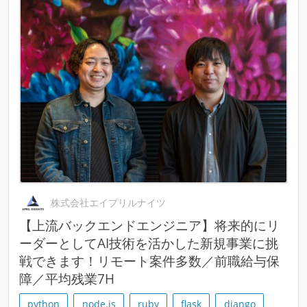
株式会社エイプリルナイツ
【上流バックエンドエンジニア】将来的にリ
ーダーとしてAI技術を活かした新規事業に挑
戦できます！リモート案件多数／前職給与保
障／平均残業7H
python
node.js
ruby
flask
django