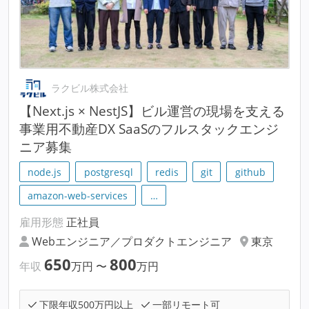
ラクビル株式会社
【Next.js × NestJS】ビル運営の現場を支える
事業用不動産DX SaaSのフルスタックエンジ
ニア募集
node.js
postgresql
redis
git
github
amazon-web-services
…
雇用形態
正社員
Webエンジニア／プロダクトエンジニア
東京
650
800
年収
万円
〜
万円
下限年収500万円以上
一部リモート可