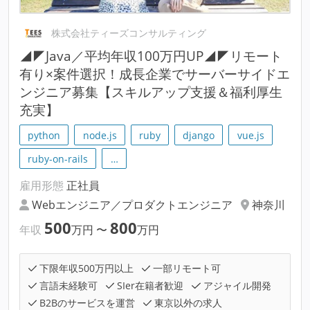
株式会社ティーズコンサルティング
◢◤Java／平均年収100万円UP◢◤リモート
有り×案件選択！成長企業でサーバーサイドエ
ンジニア募集【スキルアップ支援＆福利厚生
充実】
python
node.js
ruby
django
vue.js
ruby-on-rails
…
雇用形態
正社員
Webエンジニア／プロダクトエンジニア
神奈川
500
800
年収
万円
〜
万円
下限年収500万円以上
一部リモート可
言語未経験可
SIer在籍者歓迎
アジャイル開発
B2Bのサービスを運営
東京以外の求人