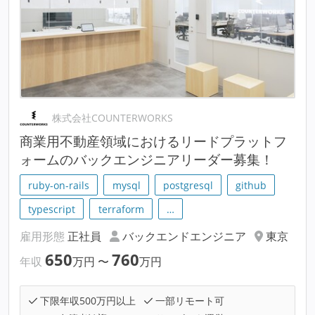
株式会社COUNTERWORKS
商業用不動産領域におけるリードプラットフ
ォームのバックエンジニアリーダー募集！
ruby-on-rails
mysql
postgresql
github
typescript
terraform
…
雇用形態
正社員
バックエンドエンジニア
東京
650
760
年収
万円
〜
万円
下限年収500万円以上
一部リモート可