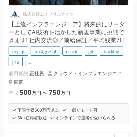
株式会社エイプリルナイツ
【上流インフラエンジニア】将来的にリーダ
ーとしてAI技術を活かした新規事業に挑戦で
きます! 社内交流◎／前給保証／平均残業7H
mysql
postgresql
oracle
git
backlog
jira
…
雇用形態
正社員
クラウド・インフラエンジニア
東京
500
750
年収
万円
〜
万円
下限年収500万円以上
一部リモート可
SIer在籍者歓迎
オンラインで選考が受けられる