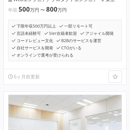
500
800
年収
万円
〜
万円
下限年収500万円以上
一部リモート可
言語未経験可
SIer在籍者歓迎
アジャイル開発
コードレビュー文化
B2Bのサービスを運営
自社サービスを開発
CTOがいる
オンラインで選考が受けられる
6ヶ月前更新