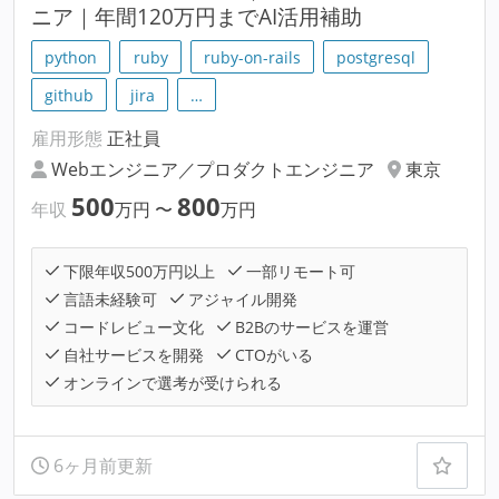
ニア｜年間120万円までAI活用補助
python
ruby
ruby-on-rails
postgresql
github
jira
…
雇用形態
正社員
Webエンジニア／プロダクトエンジニア
東京
500
800
年収
万円
〜
万円
下限年収500万円以上
一部リモート可
言語未経験可
アジャイル開発
コードレビュー文化
B2Bのサービスを運営
自社サービスを開発
CTOがいる
オンラインで選考が受けられる
6ヶ月前更新