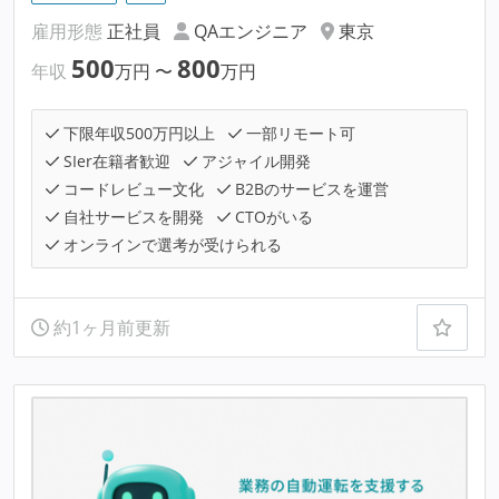
雇用形態
正社員
QAエンジニア
東京
500
800
年収
万円
〜
万円
下限年収500万円以上
一部リモート可
SIer在籍者歓迎
アジャイル開発
コードレビュー文化
B2Bのサービスを運営
自社サービスを開発
CTOがいる
オンラインで選考が受けられる
約1ヶ月前更新