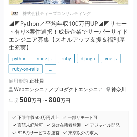
株式会社ティーズコンサルティング
◢◤Python／平均年収100万円UP◢◤リモー
ト有り×案件選択！成長企業でサーバーサイド
エンジニア募集【スキルアップ支援＆福利厚
生充実】
python
node.js
ruby
django
vue.js
ruby-on-rails
…
雇用形態
正社員
Webエンジニア／プロダクトエンジニア
神奈川
500
800
年収
万円
〜
万円
下限年収500万円以上
一部リモート可
言語未経験可
SIer在籍者歓迎
アジャイル開発
B2Bのサービスを運営
東京以外の求人