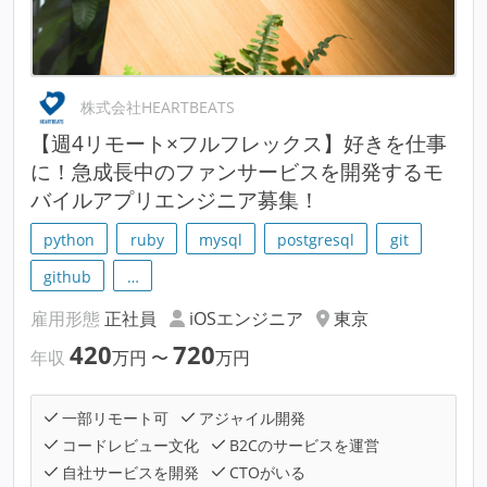
株式会社HEARTBEATS
【週4リモート×フルフレックス】好きを仕事
に！急成長中のファンサービスを開発するモ
バイルアプリエンジニア募集！
python
ruby
mysql
postgresql
git
github
…
雇用形態
正社員
iOSエンジニア
東京
420
720
年収
万円
〜
万円
一部リモート可
アジャイル開発
コードレビュー文化
B2Cのサービスを運営
自社サービスを開発
CTOがいる