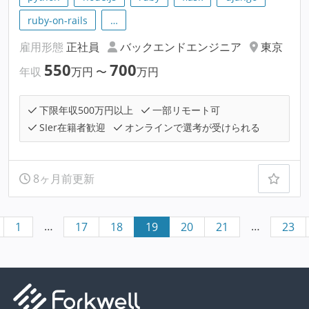
ruby-on-rails
…
雇用形態
正社員
バックエンドエンジニア
東京
550
700
年収
万円
〜
万円
下限年収500万円以上
一部リモート可
SIer在籍者歓迎
オンラインで選考が受けられる
8ヶ月前更新
…
…
1
17
18
19
20
21
23