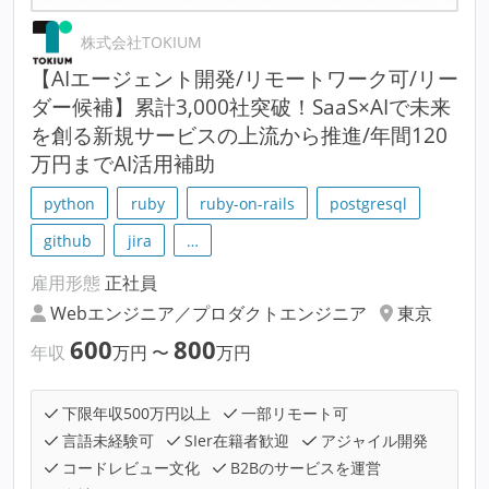
株式会社TOKIUM
【AIエージェント開発/リモートワーク可/リー
ダー候補】累計3,000社突破！SaaS×AIで未来
を創る新規サービスの上流から推進/年間120
万円までAI活用補助
python
ruby
ruby-on-rails
postgresql
github
jira
…
雇用形態
正社員
Webエンジニア／プロダクトエンジニア
東京
600
800
年収
万円
〜
万円
下限年収500万円以上
一部リモート可
言語未経験可
SIer在籍者歓迎
アジャイル開発
コードレビュー文化
B2Bのサービスを運営