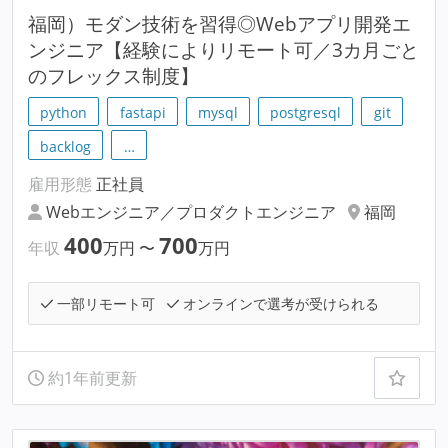
福岡）モダン技術を習得◎Webアプリ開発エ
ンジニア【経験によりリモート可／3カ月ごと
のフレックス制度】
python
fastapi
mysql
postgresql
git
backlog
…
雇用形態
正社員
Webエンジニア／プロダクトエンジニア
福岡
400
700
年収
万円
〜
万円
一部リモート可
オンラインで選考が受けられる
約1年前更新