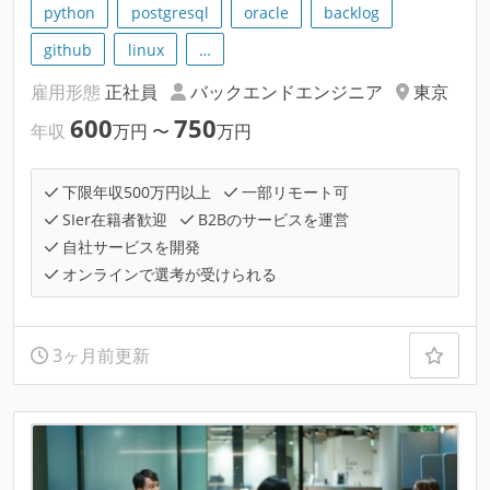
python
postgresql
oracle
backlog
github
linux
…
雇用形態
正社員
バックエンドエンジニア
東京
600
750
年収
万円
〜
万円
下限年収500万円以上
一部リモート可
SIer在籍者歓迎
B2Bのサービスを運営
自社サービスを開発
オンラインで選考が受けられる
3ヶ月前更新