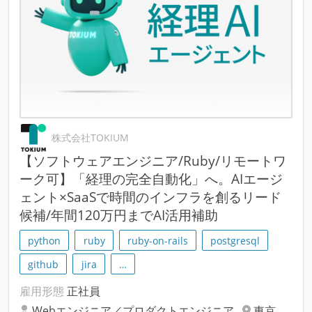
株式会社TOKIUM
【ソフトウェアエンジニア/Ruby/リモートワ
ーク可】「経理の完全自動化」へ。AIエージ
ェント×SaaSで時間のインフラを創るリード
候補/年間120万円までAI活用補助
python
ruby
ruby-on-rails
postgresql
github
jira
…
雇用形態
正社員
Webエンジニア／プロダクトエンジニア
東京