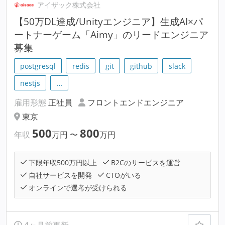
アイザック株式会社
【50万DL達成/Unityエンジニア】生成AI×パ
ートナーゲーム「Aimy」のリードエンジニア
募集
postgresql
redis
git
github
slack
nestjs
…
雇用形態
正社員
フロントエンドエンジニア
東京
500
800
年収
万円
〜
万円
下限年収500万円以上
B2Cのサービスを運営
自社サービスを開発
CTOがいる
オンラインで選考が受けられる
4ヶ月前更新