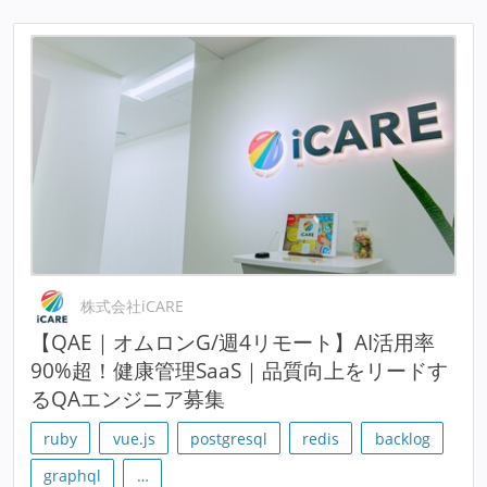
株式会社iCARE
【QAE｜オムロンG/週4リモート】AI活用率
90%超！健康管理SaaS｜品質向上をリードす
るQAエンジニア募集
ruby
vue.js
postgresql
redis
backlog
graphql
…