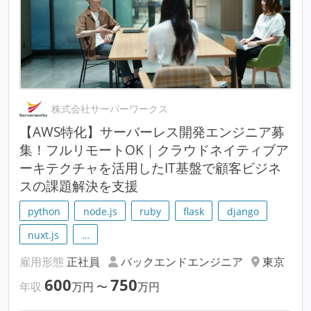
株式会社サーバーワークス
【AWS特化】サーバーレス開発エンジニア募
集！フルリモートOK｜クラウドネイティブア
ーキテクチャを活用したIT基盤で顧客ビジネ
スの課題解決を支援
python
node.js
ruby
flask
django
nuxt.js
…
雇用形態
正社員
バックエンドエンジニア
東京
600
750
年収
万円
〜
万円