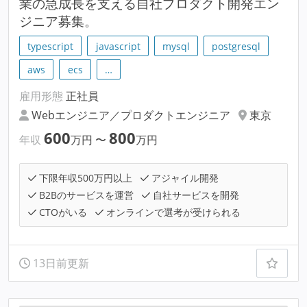
業の急成長を支える自社プロダクト開発エン
ジニア募集。
typescript
javascript
mysql
postgresql
aws
ecs
…
雇用形態
正社員
Webエンジニア／プロダクトエンジニア
東京
600
800
年収
万円
〜
万円
下限年収500万円以上
アジャイル開発
B2Bのサービスを運営
自社サービスを開発
CTOがいる
オンラインで選考が受けられる
13日前更新