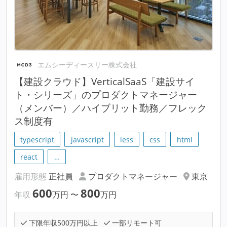
エムシーディースリー株式会社
【建設クラウド】VerticalSaaS「建設サイ
ト・シリーズ」のプロダクトマネージャー
（メンバー）／ハイブリット勤務／フレック
ス制度有
typescript
javascript
less
css
html
react
…
雇用形態
正社員
プロダクトマネージャー
東京
600
800
年収
万円
〜
万円
下限年収500万円以上
一部リモート可