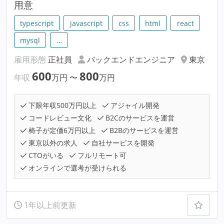
用意
typescript
javascript
css
html
react
mysql
…
雇用形態
正社員
バックエンドエンジニア
東京
600
800
年収
万円
〜
万円
下限年収500万円以上
アジャイル開発
コードレビュー文化
B2Cのサービスを運営
椅子が定価6万円以上
B2Bのサービスを運営
東京以外の求人
自社サービスを開発
CTOがいる
フルリモート可
オンラインで選考が受けられる
1年以上前更新