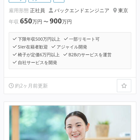
雇用形態
正社員
バックエンドエンジニア
東京
650
900
年収
万円
〜
万円
下限年収500万円以上
一部リモート可
SIer在籍者歓迎
アジャイル開発
椅子が定価6万円以上
B2Bのサービスを運営
自社サービスを開発
約2ヶ月前更新