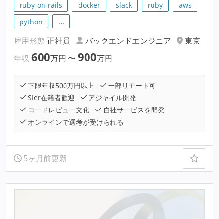
ruby-on-rails
docker
slack
ruby
aws
python
…
雇用形態
正社員
バックエンドエンジニア
東京
600
900
年収
万円
〜
万円
下限年収500万円以上
一部リモート可
SIer在籍者歓迎
アジャイル開発
コードレビュー文化
自社サービスを開発
オンラインで選考が受けられる
5ヶ月前更新