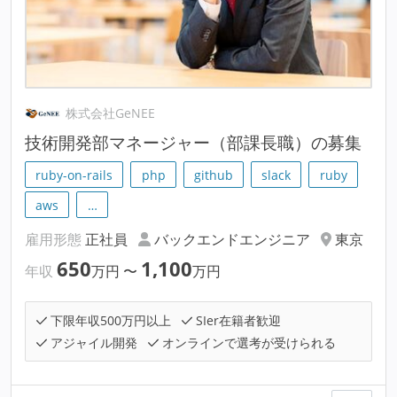
株式会社GeNEE
技術開発部マネージャー（部課長職）の募集
ruby-on-rails
php
github
slack
ruby
aws
…
雇用形態
正社員
バックエンドエンジニア
東京
650
1,100
年収
万円
〜
万円
下限年収500万円以上
SIer在籍者歓迎
アジャイル開発
オンラインで選考が受けられる