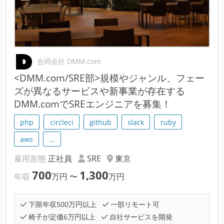
合同会社 DMM.com
<DMM.com/SRE部>規模やジャンル、フェー
ズが異なるサービスや新事業が存在する
DMM.comでSREエンジニアを募集！
php
circleci
github
slack
ruby
aws
…
雇用形態
正社員
SRE
東京
700
1,300
年収
万円
〜
万円
下限年収500万円以上
一部リモート可
椅子が定価6万円以上
自社サービスを開発