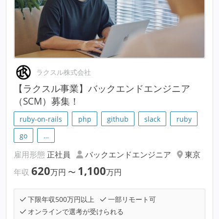
ラクスル株式会社
【ラクスル事業】バックエンドエンジニア
（SCM）募集！
ruby-on-rails
php
github
slack
ruby
go
…
雇用形態
正社員
バックエンドエンジニア
東京
620
1,100
年収
万円
〜
万円
下限年収500万円以上
一部リモート可
オンラインで選考が受けられる