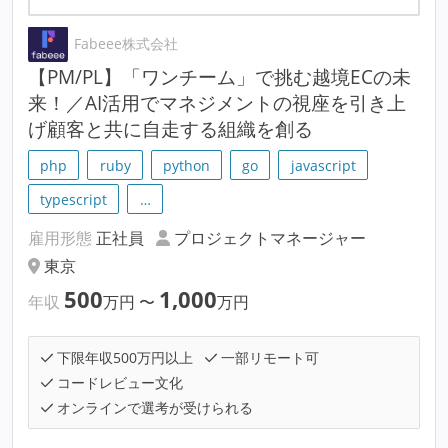
Fabeee株式会社
【PM/PL】「ワンチーム」で挑む越境ECの未
来！／AI活用でマネジメントの視座を引き上
げ顧客と共に自走する組織を創る
php
ruby
python
go
javascript
typescript
…
雇用形態
正社員
プロジェクトマネージャー
東京
500
1,000
年収
万円
〜
万円
下限年収500万円以上
一部リモート可
コードレビュー文化
オンラインで選考が受けられる