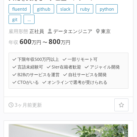
fluentd
github
slack
ruby
python
git
…
雇用形態
正社員
データエンジニア
東京
600
800
年収
万円
〜
万円
下限年収500万円以上
一部リモート可
言語未経験可
SIer在籍者歓迎
アジャイル開発
B2Bのサービスを運営
自社サービスを開発
CTOがいる
オンラインで選考が受けられる
3ヶ月前更新