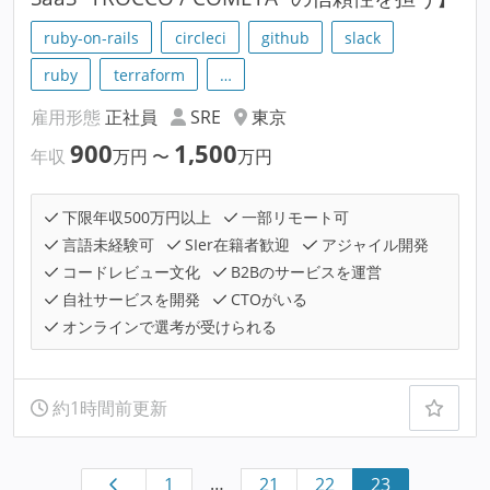
ruby-on-rails
circleci
github
slack
ruby
terraform
…
雇用形態
正社員
SRE
東京
900
1,500
年収
万円
〜
万円
下限年収500万円以上
一部リモート可
言語未経験可
SIer在籍者歓迎
アジャイル開発
コードレビュー文化
B2Bのサービスを運営
自社サービスを開発
CTOがいる
オンラインで選考が受けられる
約1時間前更新
…
1
21
22
23