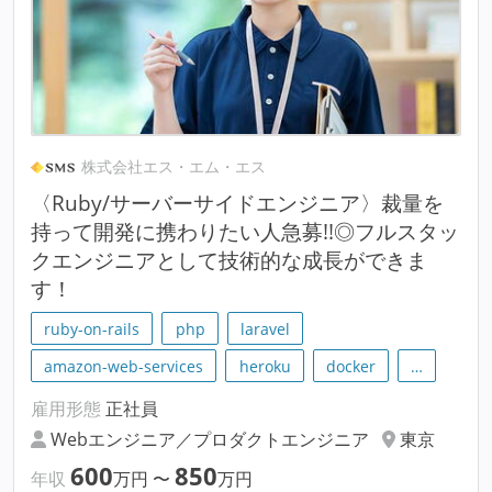
株式会社エス・エム・エス
〈Ruby/サーバーサイドエンジニア〉裁量を
持って開発に携わりたい人急募!!◎フルスタッ
クエンジニアとして技術的な成長ができま
す！
ruby-on-rails
php
laravel
amazon-web-services
heroku
docker
…
雇用形態
正社員
Webエンジニア／プロダクトエンジニア
東京
600
850
年収
万円
〜
万円