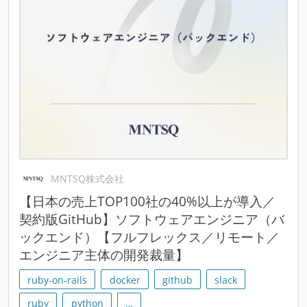
MNTSQ株式会社
【日本の売上TOP100社の40%以上が導入／
契約版GitHub】ソフトウェアエンジニア（バ
ックエンド）【フルフレックス／リモート／
エンジニア主体の開発裁量】
ruby-on-rails
docker
github
slack
ruby
python
…