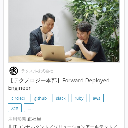
ラクスル株式会社
【テクノロジー本部】Forward Deployed
Engineer
circleci
github
slack
ruby
aws
gcp
…
雇用形態
正社員
ITコンサルタント／ソリューションアーキテクト／