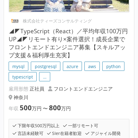
株式会社ティーズコンサルティング
◢◤TypeScript（React）／平均年収100万円
UP◢◤リモート有り×案件選択！成長企業で
フロントエンドエンジニア募集【スキルアッ
プ支援＆福利厚生充実】
mysql
postgresql
azure
aws
python
typescript
…
雇用形態
正社員
フロントエンドエンジニア
神奈川
500
800
年収
万円
〜
万円
下限年収500万円以上
一部リモート可
言語未経験可
SIer在籍者歓迎
アジャイル開発