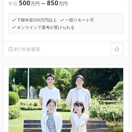
500
850
年収
万円
〜
万円
下限年収500万円以上
一部リモート可
オンラインで選考が受けられる
約1年前更新