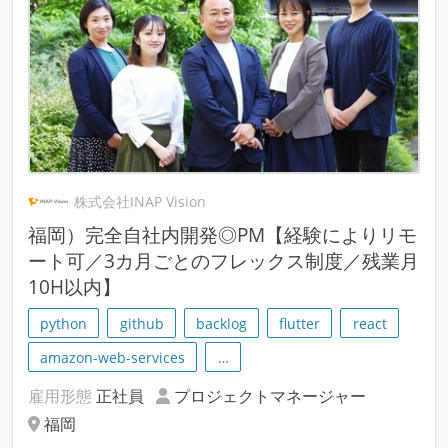
株式会社INAP Vision
福岡）完全自社内開発◎PM【経験によりリモ
ート可／3カ月ごとのフレックス制度／残業月
10H以内】
python
github
backlog
flutter
react
amazon-web-services
…
雇用形態
正社員
プロジェクトマネージャー
福岡