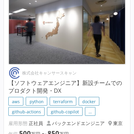
株式会社キャンサースキャン
【ソフトウェアエンジニア】新設チームでの
プロダクト開発・DX
aws
python
terraform
docker
github-actions
github-copilot
…
雇用形態
正社員
バックエンドエンジニア
東京
500
850
年収
万円
〜
万円