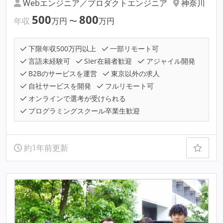
Webエンジニア／プロダクトエンジニア
神奈川
500
800
年収
万円
〜
万円
下限年収500万円以上
一部リモート可
言語未経験可
SIer在籍者歓迎
アジャイル開発
B2Bのサービスを運営
東京以外の求人
自社サービスを開発
フルリモート可
オンラインで選考が受けられる
プログラミングスクール卒業生歓迎
約1年前更新