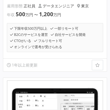
雇用形態
正社員
データエンジニア
東京
500
1,200
年収
万円
〜
万円
下限年収500万円以上
一部リモート可
B2Cのサービスを運営
自社サービスを開発
CTOがいる
フルリモート可
オンラインで選考が受けられる
1年以上前更新