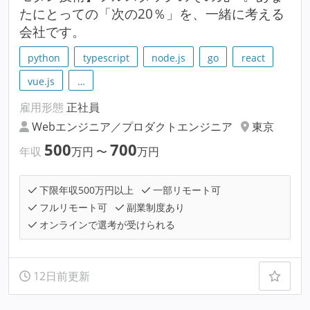
たにとっての「次の20％」を、一緒に考える
会社です。
python
typescript
node.js
go
react
vue.js
…
雇用形態
正社員
Webエンジニア／プロダクトエンジニア
東京
500
700
年収
万円
〜
万円
下限年収500万円以上
一部リモート可
フルリモート可
副業制度あり
オンラインで選考が受けられる
12日前更新