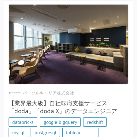
パーソルキャリア株式会社
【業界最大級】自社転職支援サービス
「doda」「doda X」のデータエンジニア
databricks
google-bigquery
redshift
mysql
postgresql
tableau
…