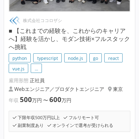
株式会社ココロザシ
■ 【これまでの経験を、これからのキャリア
へ】経験を活かし、モダン技術×フルスタック
へ挑戦
python
typescript
node.js
go
react
vue.js
…
雇用形態
正社員
Webエンジニア／プロダクトエンジニア
東京
500
600
年収
万円
〜
万円
下限年収500万円以上
フルリモート可
副業制度あり
オンラインで選考が受けられる