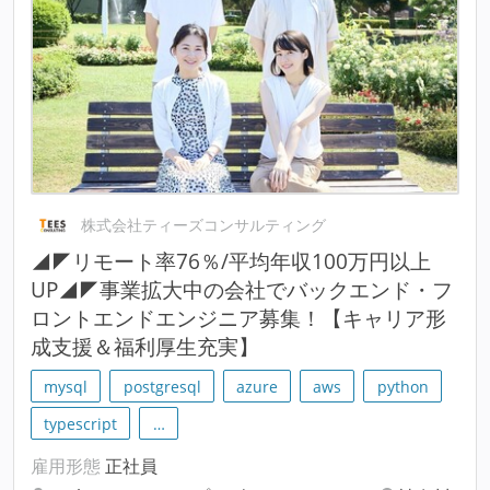
株式会社ティーズコンサルティング
◢◤リモート率76％/平均年収100万円以上
UP◢◤事業拡大中の会社でバックエンド・フ
ロントエンドエンジニア募集！【キャリア形
成支援＆福利厚生充実】
mysql
postgresql
azure
aws
python
typescript
…
雇用形態
正社員