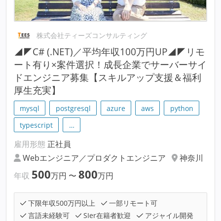
株式会社ティーズコンサルティング
◢◤C# (.NET)／平均年収100万円UP◢◤リモ
ート有り×案件選択！成長企業でサーバーサイ
ドエンジニア募集【スキルアップ支援＆福利
厚生充実】
mysql
postgresql
azure
aws
python
typescript
…
雇用形態
正社員
Webエンジニア／プロダクトエンジニア
神奈川
500
800
年収
万円
〜
万円
下限年収500万円以上
一部リモート可
言語未経験可
SIer在籍者歓迎
アジャイル開発