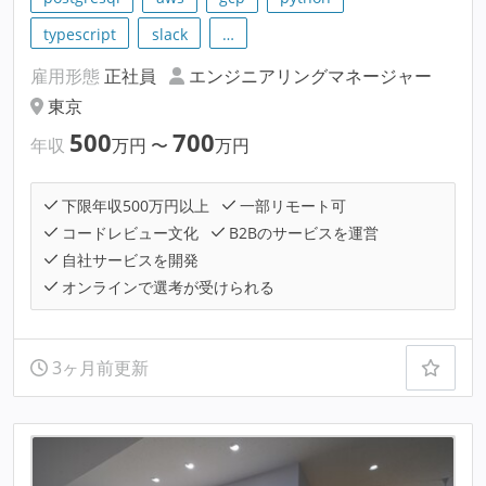
typescript
slack
…
雇用形態
正社員
エンジニアリングマネージャー
東京
500
700
年収
万円
〜
万円
下限年収500万円以上
一部リモート可
コードレビュー文化
B2Bのサービスを運営
自社サービスを開発
オンラインで選考が受けられる
3ヶ月前更新