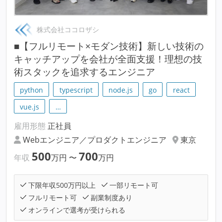
株式会社ココロザシ
■【フルリモート×モダン技術】新しい技術の
キャッチアップを会社が全面支援！理想の技
術スタックを追求するエンジニア
python
typescript
node.js
go
react
vue.js
…
雇用形態
正社員
Webエンジニア／プロダクトエンジニア
東京
500
700
年収
万円
〜
万円
下限年収500万円以上
一部リモート可
フルリモート可
副業制度あり
オンラインで選考が受けられる