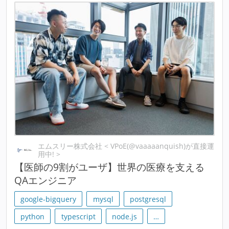
エムスリー株式会社 < VPoE(@vaaaaanquish)が直接運
用中! >
【医師の9割がユーザ】世界の医療を支える
QAエンジニア
google-bigquery
mysql
postgresql
python
typescript
node.js
…