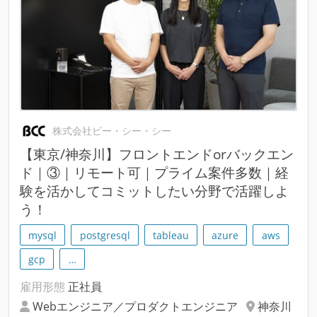
株式会社ビー・シー・シー
【東京/神奈川】フロントエンドorバックエン
ド｜③｜リモート可｜プライム案件多数｜経
験を活かしてコミットしたい分野で活躍しよ
う！
mysql
postgresql
tableau
azure
aws
gcp
…
雇用形態
正社員
Webエンジニア／プロダクトエンジニア
神奈川