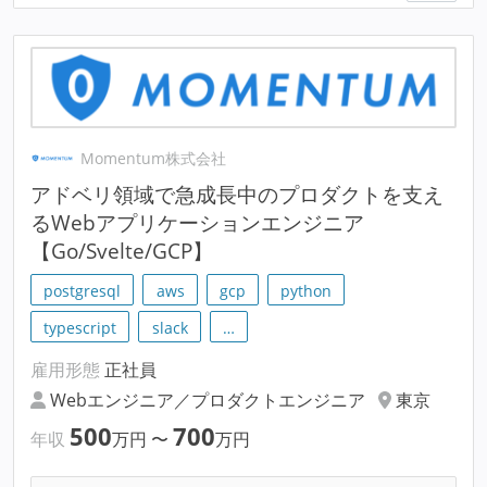
Momentum株式会社
アドベリ領域で急成長中のプロダクトを支え
るWebアプリケーションエンジニア
【Go/Svelte/GCP】
postgresql
aws
gcp
python
typescript
slack
…
雇用形態
正社員
Webエンジニア／プロダクトエンジニア
東京
500
700
年収
万円
〜
万円