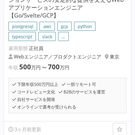
アプリケーションエンジニア
【Go/Svelte/GCP】
postgresql
aws
gcp
python
typescript
slack
…
雇用形態
正社員
Webエンジニア／プロダクトエンジニア
東京
500
700
年収
万円
〜
万円
下限年収500万円以上
一部リモート可
コードレビュー文化
B2Bのサービスを運営
自社サービスを開発
オンラインで選考が受けられる
3ヶ月前更新