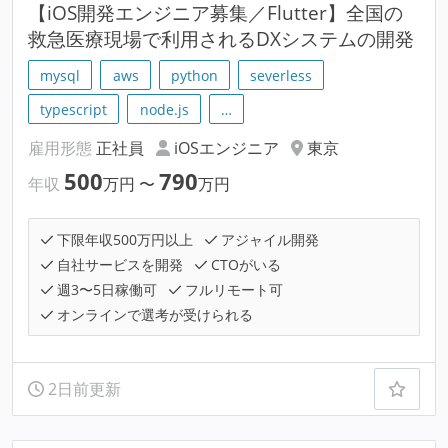
【iOS開発エンジニア募集／Flutter】全国の
救急医療現場で利用されるDXシステムの開発
mysql
aws
python
severless
typescript
node.js
…
雇用形態
正社員
iOSエンジニア
東京
500
790
年収
万円
〜
万円
下限年収500万円以上
アジャイル開発
自社サービスを開発
CTOがいる
週3〜5日稼働可
フルリモート可
オンラインで選考が受けられる
2日前更新