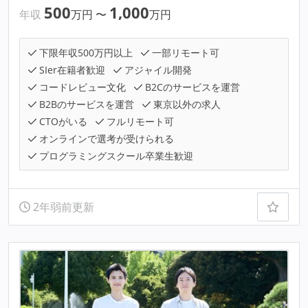
500
1,000
年収
万円
〜
万円
下限年収500万円以上
一部リモート可
SIer在籍者歓迎
アジャイル開発
コードレビュー文化
B2Cのサービスを運営
B2Bのサービスを運営
東京以外の求人
CTOがいる
フルリモート可
オンラインで選考が受けられる
プログラミングスクール卒業生歓迎
2年弱前更新