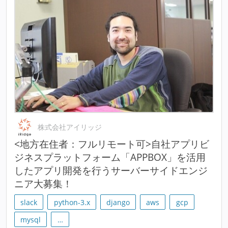
株式会社アイリッジ
<地方在住者：フルリモート可>自社アプリビ
ジネスプラットフォーム「APPBOX」を活用
したアプリ開発を行うサーバーサイドエンジ
ニア大募集！
slack
python-3.x
django
aws
gcp
mysql
…