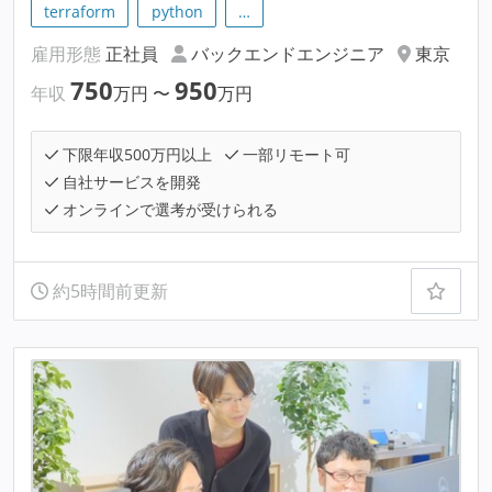
terraform
python
…
雇用形態
正社員
バックエンドエンジニア
東京
750
950
年収
万円
〜
万円
下限年収500万円以上
一部リモート可
自社サービスを開発
オンラインで選考が受けられる
約5時間前更新