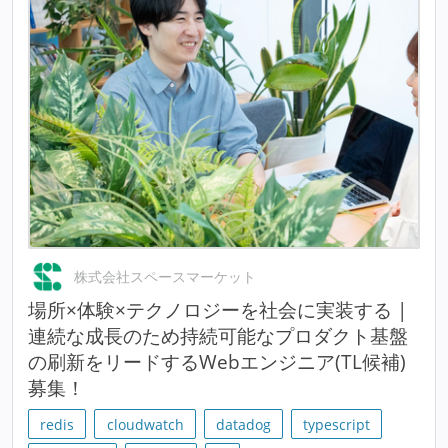
株式会社スペースマーケット
場所×体験×テクノロジーを社会に実装する |
連続な成長のため持続可能なプロダクト基盤
の刷新をリードするWebエンジニア(TL候補)
募集！
redis
cloudwatch
datadog
typescript