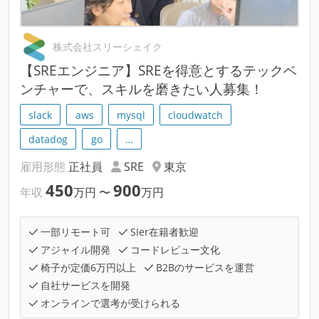
株式会社スリーシェイク
【SREエンジニア】SREを得意とするテックベ
ンチャーで、スキルを磨きたい人募集！
slack
aws
mysql
cloudwatch
datadog
go
…
雇用形態
正社員
SRE
東京
450
900
年収
万円
〜
万円
一部リモート可
SIer在籍者歓迎
アジャイル開発
コードレビュー文化
椅子が定価6万円以上
B2Bのサービスを運営
自社サービスを開発
オンラインで選考が受けられる