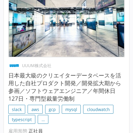
UUUM株式会社
日本最大級のクリエイターデータベースを活
用した自社プロダクト開発／開発拡大期から
参画／ソフトウェアエンジニア／年間休日
127日・専門型裁量労働制
slack
aws
gcp
mysql
cloudwatch
typescript
…
雇用形態
正社員