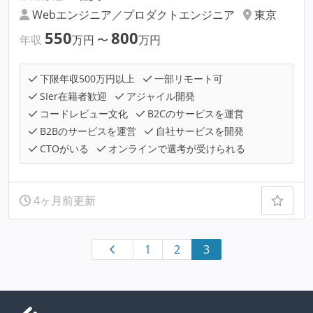
Webエンジニア／プロダクトエンジニア
東京
550
800
年収
万円
〜
万円
下限年収500万円以上
一部リモート可
SIer在籍者歓迎
アジャイル開発
コードレビュー文化
B2Cのサービスを運営
B2Bのサービスを運営
自社サービスを開発
CTOがいる
オンラインで選考が受けられる
4ヶ月前更新
1
2
3