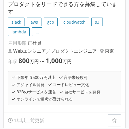
プロダクトをリードできる方を募集していま
す
slack
aws
gcp
cloudwatch
s3
lambda
…
雇用形態
正社員
Webエンジニア／プロダクトエンジニア
東京
800
1,000
年収
万円
〜
万円
下限年収500万円以上
言語未経験可
アジャイル開発
コードレビュー文化
B2Bのサービスを運営
自社サービスを開発
オンラインで選考が受けられる
1年以上前更新