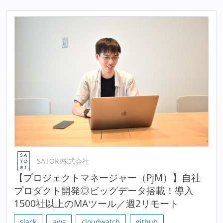
SATORI株式会社
【プロジェクトマネージャー（PjM）】自社
プロダクト開発◎ビッグデータ搭載！導入
1500社以上のMAツール／週2リモート
slack
aws
cloudwatch
github