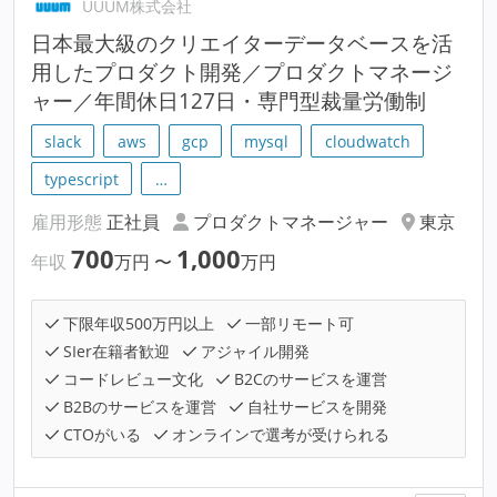
UUUM株式会社
日本最大級のクリエイターデータベースを活
用したプロダクト開発／プロダクトマネージ
ャー／年間休日127日・専門型裁量労働制
slack
aws
gcp
mysql
cloudwatch
typescript
…
雇用形態
正社員
プロダクトマネージャー
東京
700
1,000
年収
万円
〜
万円
下限年収500万円以上
一部リモート可
SIer在籍者歓迎
アジャイル開発
コードレビュー文化
B2Cのサービスを運営
B2Bのサービスを運営
自社サービスを開発
CTOがいる
オンラインで選考が受けられる