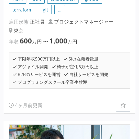
terraform
git
…
雇用形態
正社員
プロジェクトマネージャー
東京
600
1,000
年収
万円
〜
万円
下限年収500万円以上
SIer在籍者歓迎
アジャイル開発
椅子が定価6万円以上
B2Bのサービスを運営
自社サービスを開発
プログラミングスクール卒業生歓迎
4ヶ月前更新