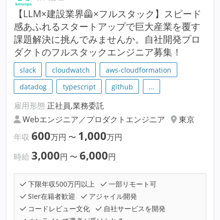
【LLM×建設業界🦺×フルスタック】スピード
感あふれるスタートアップで巨大産業を覆す
課題解決に挑んでみませんか。自社開発プロ
ダクトのフルスタックエンジニア募集！
slack
cloudwatch
aws-cloudformation
datadog
typescript
github
…
雇用形態
正社員,業務委託
Webエンジニア／プロダクトエンジニア
東京
600
1,000
年収
万円
〜
万円
3,000
6,000
時給
円
〜
円
下限年収500万円以上
一部リモート可
SIer在籍者歓迎
アジャイル開発
コードレビュー文化
自社サービスを開発