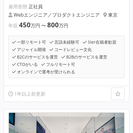
雇用形態
正社員
Webエンジニア／プロダクトエンジニア
東京
450
800
年収
万円
〜
万円
一部リモート可
言語未経験可
SIer在籍者歓迎
アジャイル開発
コードレビュー文化
B2Cのサービスを運営
B2Bのサービスを運営
CTOがいる
フルリモート可
オンラインで選考が受けられる
1年以上前更新