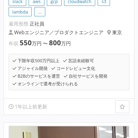
slack
aws
gcp
cloudwatch
s3
lambda
…
雇用形態
正社員
Webエンジニア／プロダクトエンジニア
東京
550
800
年収
万円
〜
万円
下限年収500万円以上
言語未経験可
アジャイル開発
コードレビュー文化
B2Bのサービスを運営
自社サービスを開発
オンラインで選考が受けられる
1年以上前更新