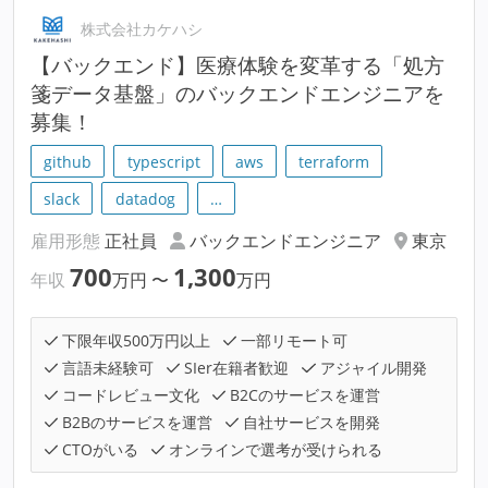
株式会社カケハシ
【バックエンド】医療体験を変革する「処方
箋データ基盤」のバックエンドエンジニアを
募集！
github
typescript
aws
terraform
slack
datadog
…
雇用形態
正社員
バックエンドエンジニア
東京
700
1,300
年収
万円
〜
万円
下限年収500万円以上
一部リモート可
言語未経験可
SIer在籍者歓迎
アジャイル開発
コードレビュー文化
B2Cのサービスを運営
B2Bのサービスを運営
自社サービスを開発
CTOがいる
オンラインで選考が受けられる