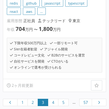
redis
github
javascript
typescript
react
aws
…
雇用形態
正社員
テックリード
東京
704
1,800
年収
万円
〜
万円
下限年収500万円以上
一部リモート可
SIer在籍者歓迎
アジャイル開発
コードレビュー文化
B2Bのサービスを運営
自社サービスを開発
CTOがいる
オンラインで選考が受けられる
2ヶ月前更新
…
1
2
3
4
5
57