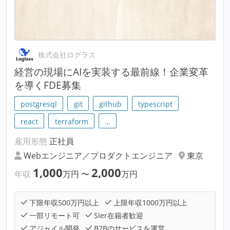
株式会社ログラス
経営の現場にAIを実装する最前線！企業変革
を導くFDE募集
postgresql
git
github
typescript
react
terraform
…
雇用形態
正社員
Webエンジニア／プロダクトエンジニア
東京
1,000
2,000
年収
万円
〜
万円
下限年収500万円以上
上限年収1000万円以上
一部リモート可
SIer在籍者歓迎
アジャイル開発
B2Bのサービスを運営