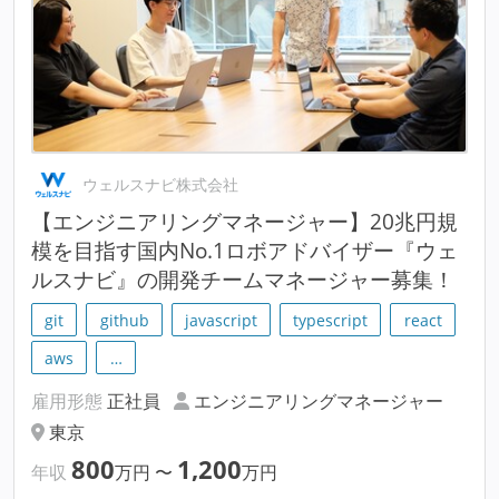
ウェルスナビ株式会社
【エンジニアリングマネージャー】20兆円規
模を目指す国内No.1ロボアドバイザー『ウェ
ルスナビ』の開発チームマネージャー募集！
git
github
javascript
typescript
react
aws
…
雇用形態
正社員
エンジニアリングマネージャー
東京
800
1,200
年収
万円
〜
万円