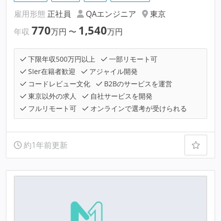
雇用形態
正社員
QAエンジニア
東京
770
1,540
年収
万円
〜
万円
下限年収500万円以上
一部リモート可
SIer在籍者歓迎
アジャイル開発
コードレビュー文化
B2Bのサービスを運営
東京以外の求人
自社サービスを開発
フルリモート可
オンラインで選考が受けられる
約1年前更新