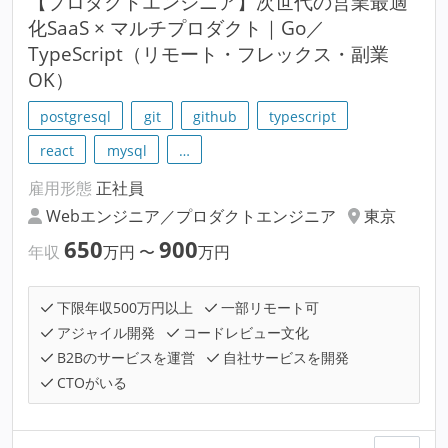
【プロダクトエンジニア】次世代の営業最適
化SaaS × マルチプロダクト｜Go／
TypeScript（リモート・フレックス・副業
OK）
postgresql
git
github
typescript
react
mysql
…
雇用形態
正社員
Webエンジニア／プロダクトエンジニア
東京
650
900
年収
万円
〜
万円
下限年収500万円以上
一部リモート可
アジャイル開発
コードレビュー文化
B2Bのサービスを運営
自社サービスを開発
CTOがいる