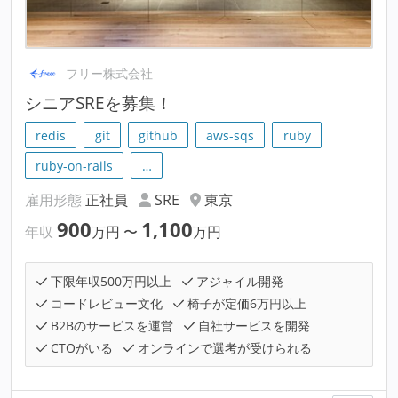
フリー株式会社
シニアSREを募集！
redis
git
github
aws-sqs
ruby
ruby-on-rails
…
雇用形態
正社員
SRE
東京
900
1,100
年収
万円
〜
万円
下限年収500万円以上
アジャイル開発
コードレビュー文化
椅子が定価6万円以上
B2Bのサービスを運営
自社サービスを開発
CTOがいる
オンラインで選考が受けられる