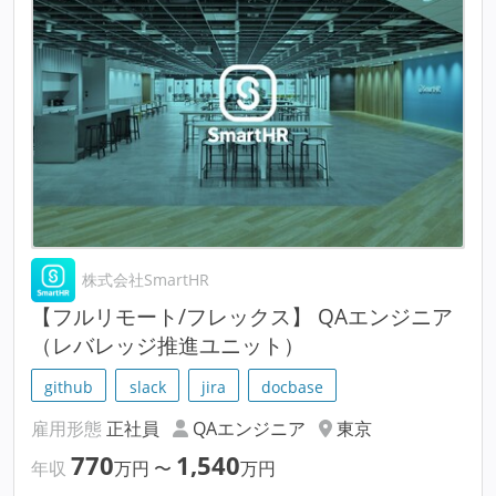
株式会社SmartHR
【フルリモート/フレックス】 QAエンジニア
（レバレッジ推進ユニット）
github
slack
jira
docbase
雇用形態
正社員
QAエンジニア
東京
770
1,540
年収
万円
〜
万円