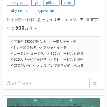
postgresql
git
github
ruby
ruby-on-rails
typescript
…
雇用形態
正社員
セキュリティエンジニア
東京
500
年収
万円
〜
下限年収500万円以上
一部リモート可
SIer在籍者歓迎
アジャイル開発
コードレビュー文化
B2Cのサービスを運営
B2Bのサービスを運営
自社サービスを開発
CTOがいる
オンラインで選考が受けられる
2年弱前更新