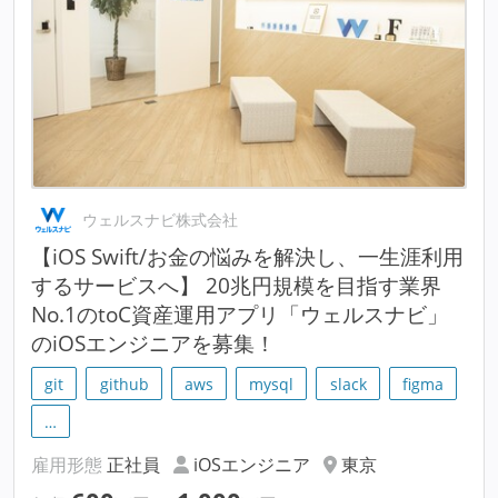
ウェルスナビ株式会社
【iOS Swift/お金の悩みを解決し、一生涯利用
するサービスへ】 20兆円規模を目指す業界
No.1のtoC資産運用アプリ「ウェルスナビ」
のiOSエンジニアを募集！
git
github
aws
mysql
slack
figma
…
雇用形態
正社員
iOSエンジニア
東京