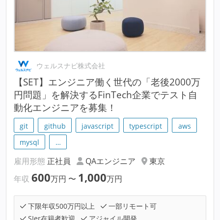
ウェルスナビ株式会社
【SET】エンジニア働く世代の「老後2000万
円問題」を解決するFinTech企業でテスト自
動化エンジニアを募集！
git
github
javascript
typescript
aws
mysql
…
雇用形態
正社員
QAエンジニア
東京
600
1,000
年収
万円
〜
万円
下限年収500万円以上
一部リモート可
SIer在籍者歓迎
アジャイル開発