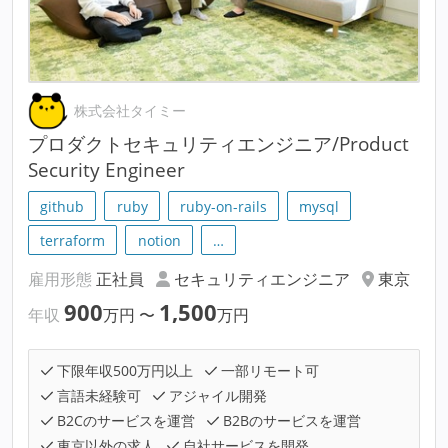
株式会社タイミー
プロダクトセキュリティエンジニア/Product
Security Engineer
github
ruby
ruby-on-rails
mysql
terraform
notion
…
雇用形態
正社員
セキュリティエンジニア
東京
900
1,500
年収
万円
〜
万円
下限年収500万円以上
一部リモート可
言語未経験可
アジャイル開発
B2Cのサービスを運営
B2Bのサービスを運営
東京以外の求人
自社サービスを開発