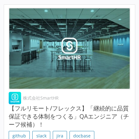
株式会社SmartHR
【フルリモート/フレックス】「継続的に品質
保証できる体制をつくる」QAエンジニア（チ
ーフ候補）！
github
slack
jira
docbase