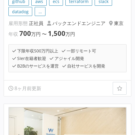
github
aws
ecs
terraform
slack
datadog
…
雇用形態
正社員
バックエンドエンジニア
東京
700
1,500
年収
万円
〜
万円
下限年収500万円以上
一部リモート可
SIer在籍者歓迎
アジャイル開発
B2Bのサービスを運営
自社サービスを開発
8ヶ月前更新