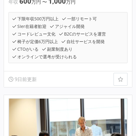
600
1,000
年収
万円
〜
万円
下限年収500万円以上
一部リモート可
SIer在籍者歓迎
アジャイル開発
コードレビュー文化
B2Cのサービスを運営
椅子が定価6万円以上
自社サービスを開発
CTOがいる
副業制度あり
オンラインで選考が受けられる
9日前更新