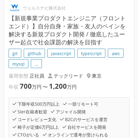
ウェルスナビ株式会社
【新規事業プロダクトエンジニア（フロント
エンド）】自分自身・家族・友人のペインを
解決する新規プロダクト開発 / 徹底したユー
ザー起点で社会課題の解決を目指す
git
github
javascript
typescript
aws
mysql
…
雇用形態
正社員
テックリード
東京
700
1,200
年収
万円
〜
万円
下限年収500万円以上
一部リモート可
SIer在籍者歓迎
アジャイル開発
コードレビュー文化
B2Cのサービスを運営
椅子が定価6万円以上
自社サービスを開発
CTOがいる
オンラインで選考が受けられる