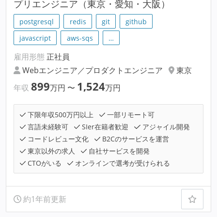
プリエンジニア（東京・愛知・大阪）
postgresql
redis
git
github
javascript
aws-sqs
…
雇用形態
正社員
Webエンジニア／プロダクトエンジニア
東京
899
1,524
年収
万円
〜
万円
下限年収500万円以上
一部リモート可
言語未経験可
SIer在籍者歓迎
アジャイル開発
コードレビュー文化
B2Cのサービスを運営
東京以外の求人
自社サービスを開発
CTOがいる
オンラインで選考が受けられる
約1年前更新