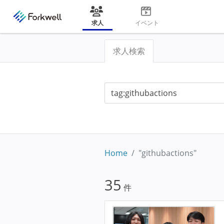
求人
イベント
求人検索
Home
"githubactions"
35
件