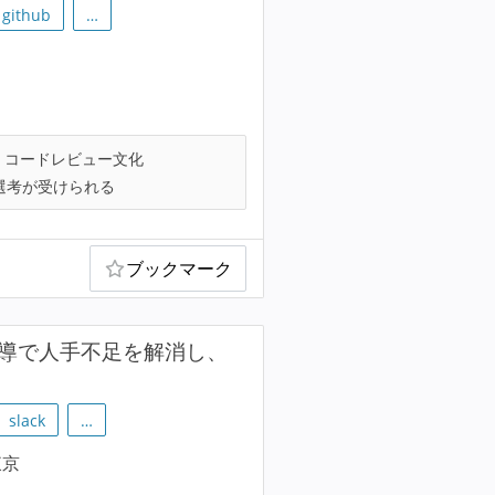
github
…
コードレビュー文化
選考が受けられる
ブックマーク
ジェント主導で人手不足を解消し、
slack
…
東京