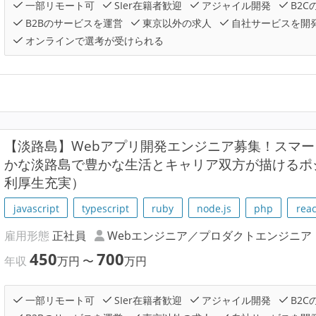
一部リモート可
SIer在籍者歓迎
アジャイル開発
B2C
B2Bのサービスを運営
東京以外の求人
自社サービスを開
オンラインで選考が受けられる
【淡路島】Webアプリ開発エンジニア募集！スマー
かな淡路島で豊かな生活とキャリア双方が描けるポ
利厚生充実）
javascript
typescript
ruby
node.js
php
reac
雇用形態
正社員
Webエンジニア／プロダクトエンジニア
450
700
年収
万円
〜
万円
一部リモート可
SIer在籍者歓迎
アジャイル開発
B2C