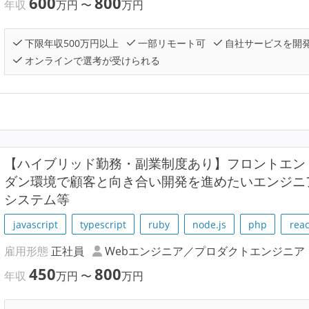
600
800
年収
万円
〜
万円
下限年収500万円以上
一部リモート可
自社サービスを開
オンラインで選考が受けられる
【ハイブリッド勤務・副業制度あり】フロントエン
ダン環境で顧客と向き合い開発を進めたいエンジニ
システム等
javascript
typescript
ruby
node.js
php
reac
雇用形態
正社員
Webエンジニア／プロダクトエンジニア
450
800
年収
万円
〜
万円