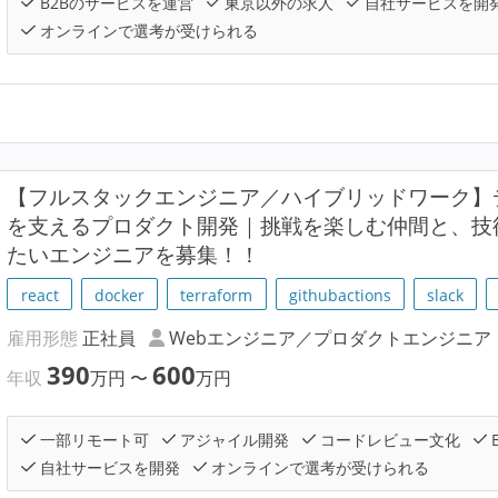
B2Bのサービスを運営
東京以外の求人
自社サービスを開
オンラインで選考が受けられる
【フルスタックエンジニア／ハイブリッドワーク】
を支えるプロダクト開発｜挑戦を楽しむ仲間と、技
たいエンジニアを募集！！
react
docker
terraform
githubactions
slack
雇用形態
正社員
Webエンジニア／プロダクトエンジニア
390
600
年収
万円
〜
万円
一部リモート可
アジャイル開発
コードレビュー文化
自社サービスを開発
オンラインで選考が受けられる