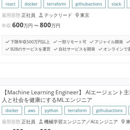
react
docker
terraform
githubactions
slack
雇用形態
正社員
テックリード
東京
600
800
年収
万円
〜
万円
下限年収500万円以上
一部リモート可
アジャイル開発
B2Bのサービスを運営
自社サービスを開発
オンラインで
【Machine Learning Engineer】 AIエー
人と社会を健康にするMLエンジニア
docker
aws
python
terraform
githubactions
雇用形態
正社員
機械学習エンジニア／AIエンジニア