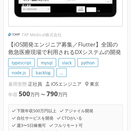
TXP Medical株式会社
【iOS開発エンジニア募集／Flutter】全国の
救急医療現場で利用されるDXシステムの開発
typescript
mysql
slack
python
node.js
backlog
…
雇用形態
正社員
iOSエンジニア
東京
500
790
年収
万円
〜
万円
下限年収500万円以上
アジャイル開発
自社サービスを開発
CTOがいる
週3〜5日稼働可
フルリモート可