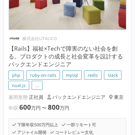
株式会社LITALICO
【Rails】福祉×Techで障害のない社会を創
る。プロダクトの成長と社会変革を設計する
バックエンドエンジニア
php
ruby-on-rails
mysql
redis
slack
nuxt.js
…
雇用形態
正社員
バックエンドエンジニア
東京
600
800
年収
万円
〜
万円
下限年収500万円以上
一部リモート可
アジャイル開発
コードレビュー文化