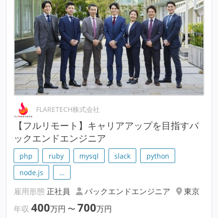
FLARETECH株式会社
【フルリモート】キャリアアップを目指すバ
ックエンドエンジニア
php
ruby
mysql
slack
python
node.js
…
雇用形態
正社員
バックエンドエンジニア
東京
400
700
年収
万円
〜
万円