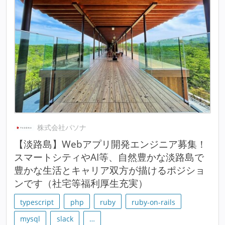
株式会社パソナ
【淡路島】Webアプリ開発エンジニア募集！
スマートシティやAI等、自然豊かな淡路島で
豊かな生活とキャリア双方が描けるポジショ
ンです（社宅等福利厚生充実）
typescript
php
ruby
ruby-on-rails
mysql
slack
…