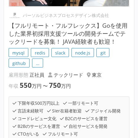
パーソルビジネスプロセスデザイン株式会社
【フルリモート・フルフレックス】Goを使用
した業界初採用支援ツールの開発チームでテ
ックリードを募集！ JAVA経験者も歓迎！
mysql
redis
slack
node.js
git
github
…
雇用形態
正社員
テックリード
東京
550
750
年収
万円
〜
万円
下限年収500万円以上
一部リモート可
言語未経験可
SIer在籍者歓迎
アジャイル開発
コードレビュー文化
B2Cのサービスを運営
B2Bのサービスを運営
自社サービスを開発
CTOがいる
フルリモート可