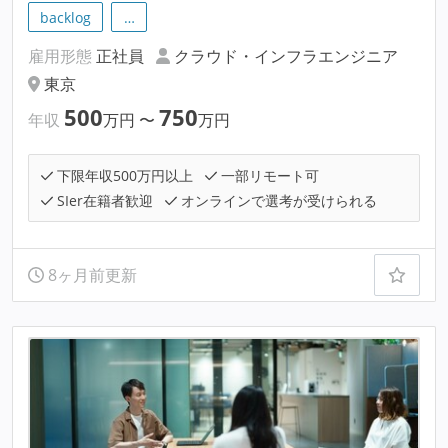
backlog
…
雇用形態
正社員
クラウド・インフラエンジニア
東京
500
750
年収
万円
〜
万円
下限年収500万円以上
一部リモート可
SIer在籍者歓迎
オンラインで選考が受けられる
8ヶ月前更新