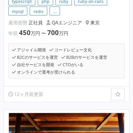
typescript
php
ruby
ruby-on-rails
mysql
redis
…
雇用形態
正社員
QAエンジニア
東京
450
700
年収
万円
〜
万円
アジャイル開発
コードレビュー文化
B2Cのサービスを運営
B2Bのサービスを運営
自社サービスを開発
CTOがいる
オンラインで選考が受けられる
12ヶ月前更新