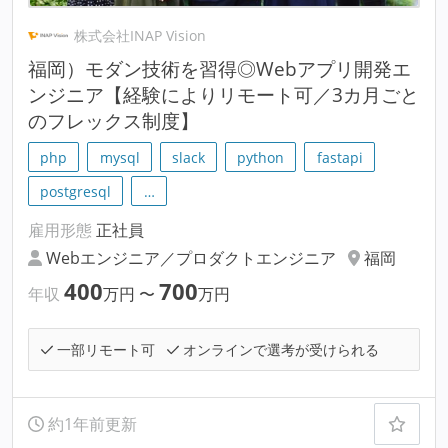
株式会社INAP Vision
福岡）モダン技術を習得◎Webアプリ開発エ
ンジニア【経験によりリモート可／3カ月ごと
のフレックス制度】
php
mysql
slack
python
fastapi
postgresql
…
雇用形態
正社員
Webエンジニア／プロダクトエンジニア
福岡
400
700
年収
万円
〜
万円
一部リモート可
オンラインで選考が受けられる
約1年前更新