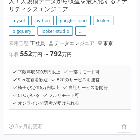
人！大規模データから収益を最大化するアナ
リティクスエンジニア
mysql
python
google-cloud
looker
bigquery
looker-studio
…
雇用形態
正社員
データエンジニア
東京
552
792
年収
万円
〜
万円
下限年収500万円以上
一部リモート可
SIer在籍者歓迎
B2Cのサービスを運営
椅子が定価6万円以上
自社サービスを開発
CTOがいる
フルリモート可
オンラインで選考が受けられる
3ヶ月前更新