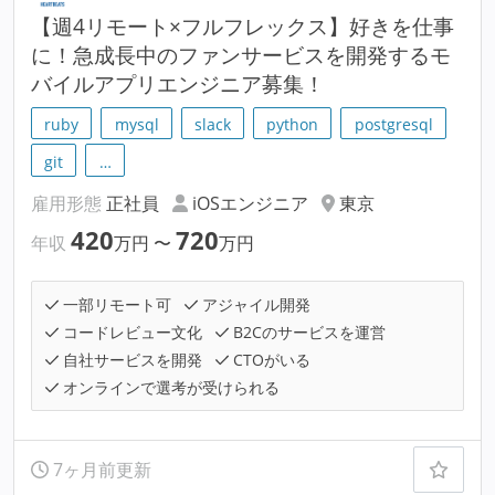
【週4リモート×フルフレックス】好きを仕事
に！急成長中のファンサービスを開発するモ
バイルアプリエンジニア募集！
ruby
mysql
slack
python
postgresql
git
…
雇用形態
正社員
iOSエンジニア
東京
420
720
年収
万円
〜
万円
一部リモート可
アジャイル開発
コードレビュー文化
B2Cのサービスを運営
自社サービスを開発
CTOがいる
オンラインで選考が受けられる
7ヶ月前更新