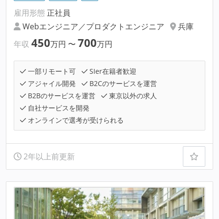
雇用形態
正社員
Webエンジニア／プロダクトエンジニア
兵庫
450
700
年収
万円
〜
万円
一部リモート可
SIer在籍者歓迎
アジャイル開発
B2Cのサービスを運営
B2Bのサービスを運営
東京以外の求人
自社サービスを開発
オンラインで選考が受けられる
2年以上前更新