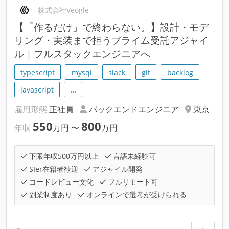
株式会社Veogle
【「作るだけ」で終わらない。】設計・モデ
リング・実装まで担うプライム受託アジャイ
ル｜フルスタックエンジニアへ
typescript
mysql
slack
git
backlog
javascript
…
雇用形態
正社員
バックエンドエンジニア
東京
550
800
年収
万円
〜
万円
下限年収500万円以上
言語未経験可
SIer在籍者歓迎
アジャイル開発
コードレビュー文化
フルリモート可
副業制度あり
オンラインで選考が受けられる