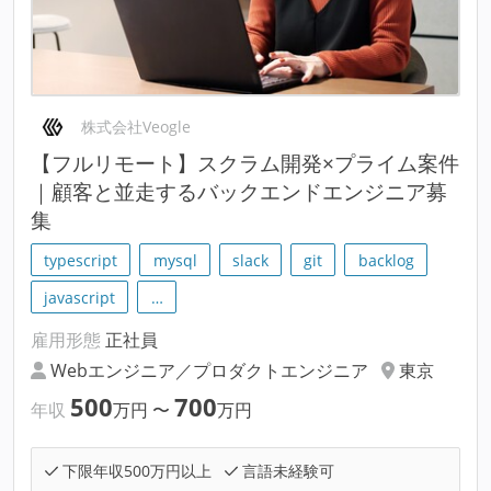
株式会社Veogle
【フルリモート】スクラム開発×プライム案件
｜顧客と並走するバックエンドエンジニア募
集
typescript
mysql
slack
git
backlog
javascript
…
雇用形態
正社員
Webエンジニア／プロダクトエンジニア
東京
500
700
年収
万円
〜
万円
下限年収500万円以上
言語未経験可