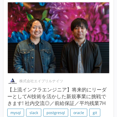
株式会社エイプリルナイツ
【上流インフラエンジニア】将来的にリーダ
ーとしてAI技術を活かした新規事業に挑戦で
きます! 社内交流◎／前給保証／平均残業7H
mysql
slack
postgresql
oracle
git