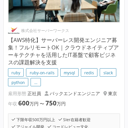
株式会社サーバーワークス
【AWS特化】サーバーレス開発エンジニア募
集！フルリモートOK｜クラウドネイティブア
ーキテクチャを活用したIT基盤で顧客ビジネ
スの課題解決を支援
ruby
ruby-on-rails
mysql
redis
slack
python
…
雇用形態
正社員
バックエンドエンジニア
東京
600
750
年収
万円
〜
万円
下限年収500万円以上
SIer在籍者歓迎
アジャイル開発
コードレビュー文化