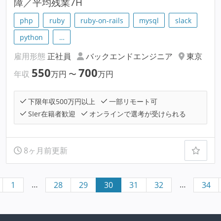
障／平均残業7H
php
ruby
ruby-on-rails
mysql
slack
python
…
雇用形態
正社員
バックエンドエンジニア
東京
550
700
年収
万円
〜
万円
下限年収500万円以上
一部リモート可
SIer在籍者歓迎
オンラインで選考が受けられる
8ヶ月前更新
…
…
1
28
29
30
31
32
34