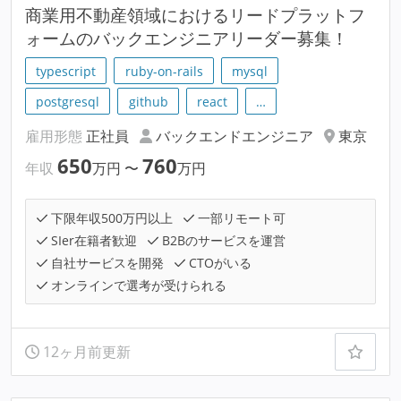
商業用不動産領域におけるリードプラットフ
ォームのバックエンジニアリーダー募集！
typescript
ruby-on-rails
mysql
postgresql
github
react
…
雇用形態
正社員
バックエンドエンジニア
東京
650
760
年収
万円
〜
万円
下限年収500万円以上
一部リモート可
SIer在籍者歓迎
B2Bのサービスを運営
自社サービスを開発
CTOがいる
オンラインで選考が受けられる
12ヶ月前更新