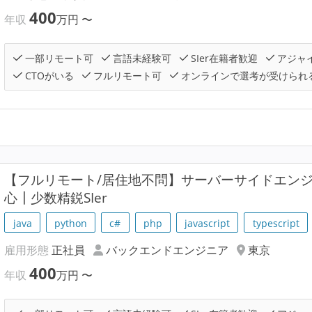
400
年収
万円
〜
一部リモート可
言語未経験可
SIer在籍者歓迎
アジャ
CTOがいる
フルリモート可
オンラインで選考が受けられ
【フルリモート/居住地不問】サーバーサイドエン
心┃少数精鋭SIer
java
python
c#
php
javascript
typescript
雇用形態
正社員
バックエンドエンジニア
東京
400
年収
万円
〜