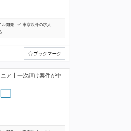
イル開発
東京以外の求人
る
ブックマーク
ジニア┃一次請け案件が中
…