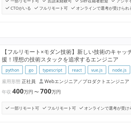
一部リモート可
言語未経験可
SIer在籍者歓迎
アジャ
CTOがいる
フルリモート可
オンラインで選考が受けられ
【フルリモート×モダン技術】新しい技術のキャッ
援！理想の技術スタックを追求するエンジニア
python
go
typescript
react
vue.js
node.js
雇用形態
正社員
Webエンジニア／プロダクトエンジニア
400
700
年収
万円
〜
万円
一部リモート可
フルリモート可
オンラインで選考が受け