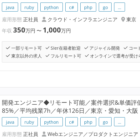
java
ruby
python
c#
php
go
…
雇用形態
正社員
クラウド・インフラエンジニア
東京
350
1,000
年収
万円
〜
万円
一部リモート可
SIer在籍者歓迎
アジャイル開発
コー
東京以外の求人
フルリモート可
オンラインで選考が受け
開発エンジニア◆リモート可能／案件選択&単価評
85%／平均残業7h／年休126日／東京・愛知・大
java
ruby
python
c#
php
go
…
雇用形態
正社員
Webエンジニア／プロダクトエンジニア