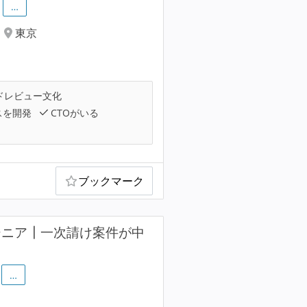
…
東京
ドレビュー文化
スを開発
CTOがいる
ブックマーク
ジニア┃一次請け案件が中
…