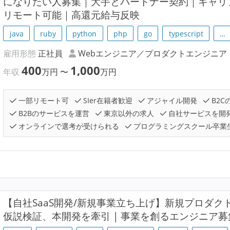
になりたい人募集｜大手とパートナー契約｜キャリ
リモート可能｜高還元給与反映
java
ruby
python
php
go
typescript
…
雇用形態
正社員
Webエンジニア／プロダクトエンジニア
400
1,000
年収
万円
〜
万円
一部リモート可
SIer在籍者歓迎
アジャイル開発
B2C
B2Bのサービスを運営
東京以外の求人
自社サービスを開
オンラインで選考が受けられる
プログラミングスクール卒業
【自社SaaS開発/新規事業立ち上げ】新規プロダ
仮説検証、本開発を牽引 | 事業を創るエンジニア