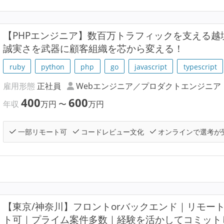
【PHPエンジニア】数百万トラフィックを支える越
誠実さを武器に顧客組織を芯から変える！
ruby
python
php
go
javascript
typescript
雇用形態
正社員
Webエンジニア／プロダクトエンジニア
400
600
年収
万円
〜
万円
一部リモート可
コードレビュー文化
オンラインで選考が
【東京/神奈川】フロントorバックエンド｜リモー
ト可｜プライム案件多数｜経験を活かしてコミット