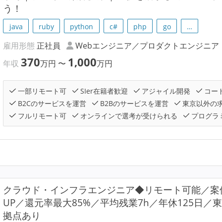
う！
java
ruby
python
c#
php
go
…
雇用形態
正社員
Webエンジニア／プロダクトエンジニア
370
1,000
年収
万円
〜
万円
一部リモート可
SIer在籍者歓迎
アジャイル開発
コー
B2Cのサービスを運営
B2Bのサービスを運営
東京以外の
フルリモート可
オンラインで選考が受けられる
プログラ
クラウド・インフラエンジニア◆リモート可能／案
UP／還元率最大85%／平均残業7h／年休125日
拠点あり