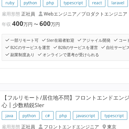
ruby
python
php
typescript
react
laravel
雇用形態
正社員
Webエンジニア／プロダクトエンジニア
400
600
年収
万円
〜
万円
一部リモート可
SIer在籍者歓迎
アジャイル開発
コー
B2Cのサービスを運営
B2Bのサービスを運営
自社サービ
副業制度あり
オンラインで選考が受けられる
【フルリモート/居住地不問】フロントエンドエン
心┃少数精鋭SIer
java
python
c#
php
javascript
typescript
雇用形態
正社員
フロントエンドエンジニア
東京