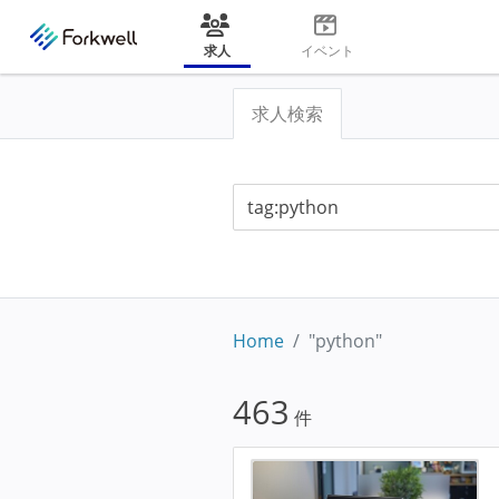
求人
イベント
求人検索
Home
"python"
463
件