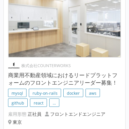
株式会社COUNTERWORKS
商業用不動産領域におけるリードプラットフ
ォームのフロントエンジニアリーダー募集！
mysql
ruby-on-rails
docker
aws
github
react
…
雇用形態
正社員
フロントエンドエンジニア
東京