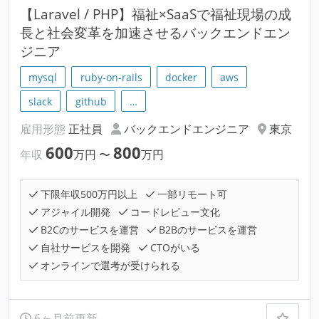
【Laravel / PHP】福祉×SaaSで福祉現場の成
長と社会変革を加速させるバックエンドエン
ジニア
mysql
ruby-on-rails
docker
aws
slack
github
…
雇用形態
正社員
バックエンドエンジニア
東京
600
800
年収
万円
〜
万円
下限年収500万円以上
一部リモート可
アジャイル開発
コードレビュー文化
B2Cのサービスを運営
B2Bのサービスを運営
自社サービスを開発
CTOがいる
オンラインで選考が受けられる
6ヶ月前更新