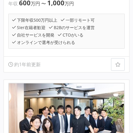
600
1,000
年収
万円
〜
万円
下限年収500万円以上
一部リモート可
SIer在籍者歓迎
B2Bのサービスを運営
自社サービスを開発
CTOがいる
オンラインで選考が受けられる
約1年前更新