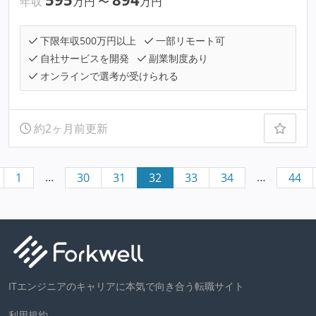
年収
万円
〜
万円
下限年収500万円以上
一部リモート可
自社サービスを開発
副業制度あり
オンラインで選考が受けられる
約2ヶ月前更新
…
…
1
30
31
32
33
34
44
ITエンジニアのキャリアに本気で向き合う転職サイト
利用規約