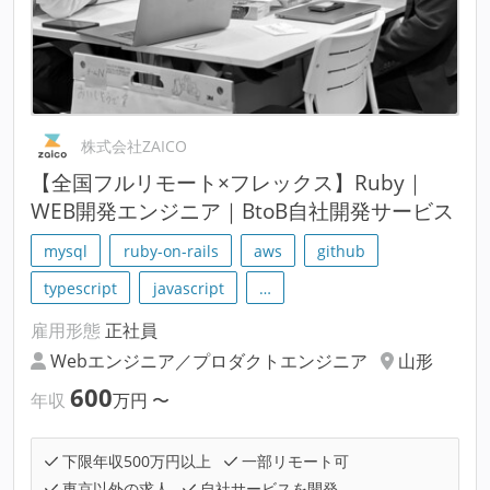
株式会社ZAICO
【全国フルリモート×フレックス】Ruby｜
WEB開発エンジニア｜BtoB自社開発サービス
mysql
ruby-on-rails
aws
github
typescript
javascript
…
雇用形態
正社員
Webエンジニア／プロダクトエンジニア
山形
600
年収
万円
〜
下限年収500万円以上
一部リモート可
東京以外の求人
自社サービスを開発