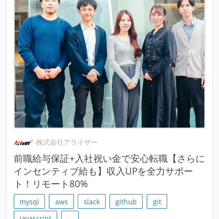
株式会社アライザー
前職給与保証+入社祝い金で安心転職【さらに
インセンティブ給も】収入UPを全力サポー
ト！リモート80%
mysql
aws
slack
github
git
javascript
…