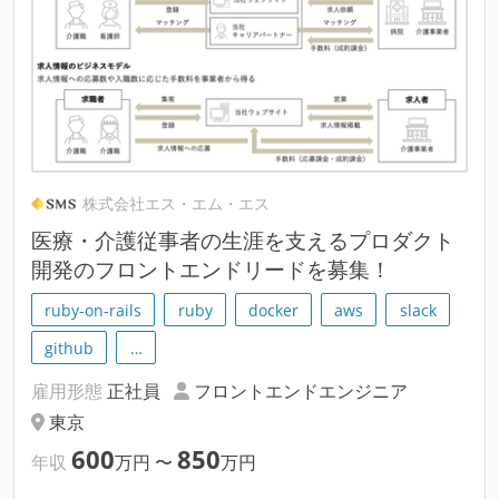
株式会社エス・エム・エス
医療・介護従事者の生涯を支えるプロダクト
開発のフロントエンドリードを募集！
ruby-on-rails
ruby
docker
aws
slack
github
…
雇用形態
正社員
フロントエンドエンジニア
東京
600
850
年収
万円
〜
万円