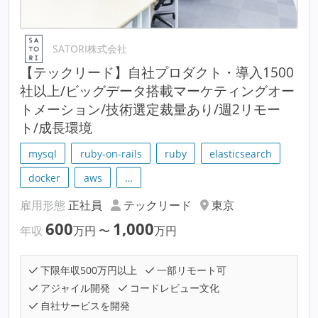
SATORI株式会社
【テックリード】自社プロダクト・導入1500
社以上/ビッグデータ搭載マーケティングオー
トメーション/技術選定裁量あり/週2リモー
ト/成長環境
mysql
ruby-on-rails
ruby
elasticsearch
docker
aws
…
雇用形態
正社員
テックリード
東京
600
1,000
年収
万円
〜
万円
下限年収500万円以上
一部リモート可
アジャイル開発
コードレビュー文化
自社サービスを開発