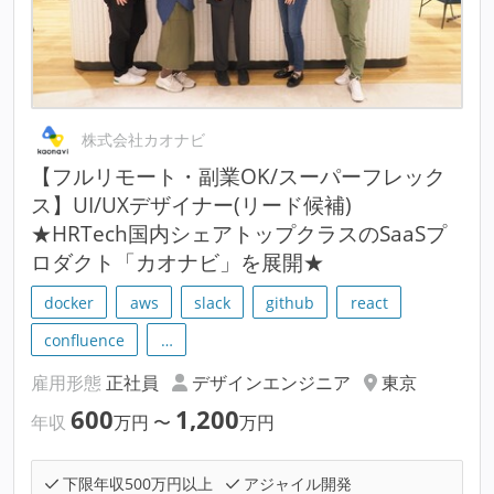
株式会社カオナビ
【フルリモート・副業OK/スーパーフレック
ス】UI/UXデザイナー(リード候補)
★HRTech国内シェアトップクラスのSaaSプ
ロダクト「カオナビ」を展開★
docker
aws
slack
github
react
confluence
…
雇用形態
正社員
デザインエンジニア
東京
600
1,200
年収
万円
〜
万円
下限年収500万円以上
アジャイル開発