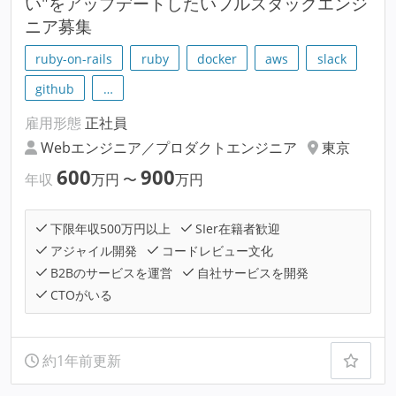
い"をアップデートしたいフルスタックエンジ
ニア募集
ruby-on-rails
ruby
docker
aws
slack
github
…
雇用形態
正社員
Webエンジニア／プロダクトエンジニア
東京
600
900
年収
万円
〜
万円
下限年収500万円以上
SIer在籍者歓迎
アジャイル開発
コードレビュー文化
B2Bのサービスを運営
自社サービスを開発
CTOがいる
約1年前更新