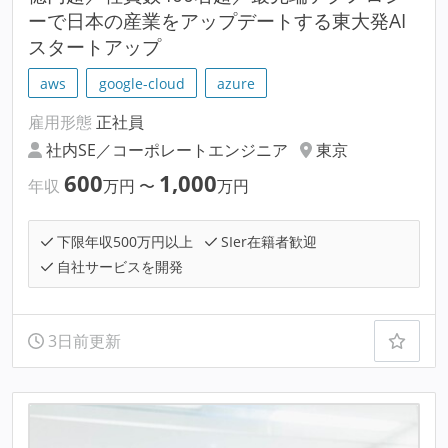
ーで日本の産業をアップデートする東大発AI
スタートアップ
aws
google-cloud
azure
雇用形態
正社員
社内SE／コーポレートエンジニア
東京
600
1,000
年収
万円
〜
万円
下限年収500万円以上
SIer在籍者歓迎
自社サービスを開発
3日前更新