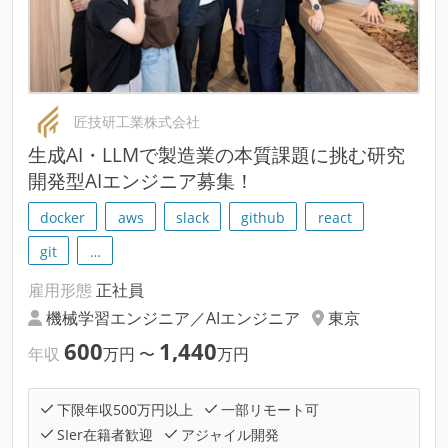
匠技研工業株式会社
生成AI・LLMで製造業の本質課題に挑む研究
開発型AIエンジニア募集！
docker
aws
slack
github
react
git
…
雇用形態
正社員
機械学習エンジニア／AIエンジニア
東京
600
1,440
年収
万円
〜
万円
下限年収500万円以上
一部リモート可
SIer在籍者歓迎
アジャイル開発