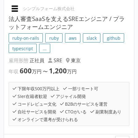
シンプルフォーム株式会社
法人審査SaaSを支えるSREエンジニア / プラ
ットフォームエンジニア
ruby-on-rails
ruby
aws
slack
github
typescript
…
雇用形態
正社員
SRE
東京
600
1,200
年収
万円
〜
万円
下限年収500万円以上
一部リモート可
SIer在籍者歓迎
アジャイル開発
コードレビュー文化
B2Bのサービスを運営
自社サービスを開発
CTOがいる
副業制度あり
オンラインで選考が受けられる