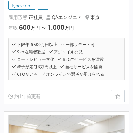
typescript
…
雇用形態
正社員
QAエンジニア
東京
600
1,000
年収
万円
〜
万円
下限年収500万円以上
一部リモート可
SIer在籍者歓迎
アジャイル開発
コードレビュー文化
B2Cのサービスを運営
椅子が定価6万円以上
自社サービスを開発
CTOがいる
オンラインで選考が受けられる
約1年前更新