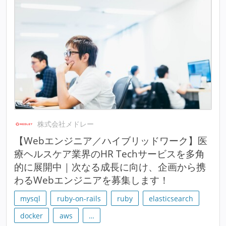
株式会社メドレー
【Webエンジニア／ハイブリッドワーク】医
療ヘルスケア業界のHR Techサービスを多角
的に展開中｜次なる成長に向け、企画から携
わるWebエンジニアを募集します！
mysql
ruby-on-rails
ruby
elasticsearch
docker
aws
…