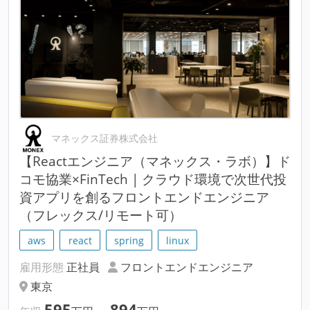
マネックス証券株式会社
【Reactエンジニア（マネックス・ラボ）】ド
コモ協業×FinTech | クラウド環境で次世代投
資アプリを創るフロントエンドエンジニア
（フレックス/リモート可）
aws
react
spring
linux
雇用形態
正社員
フロントエンドエンジニア
東京
595
894