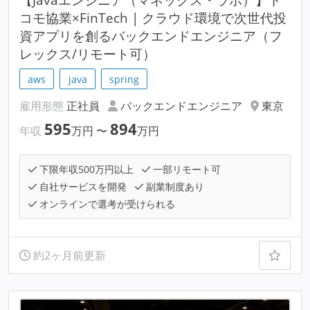
コモ協業×FinTech | クラウド環境で次世代投
資アプリを創るバックエンドエンジニア（フ
レックス/リモート可）
aws
java
spring
雇用形態
正社員
バックエンドエンジニア
東京
595
894
年収
万円
〜
万円
下限年収500万円以上
一部リモート可
自社サービスを開発
副業制度あり
オンラインで選考が受けられる
約2ヶ月前更新