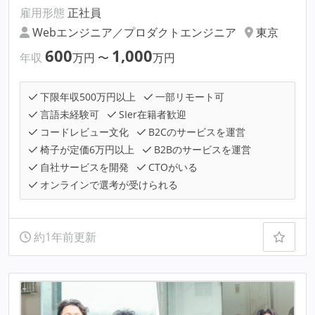
雇用形態
正社員
Webエンジニア／プロダクトエンジニア
東京
600
1,000
年収
万円
〜
万円
下限年収500万円以上
一部リモート可
言語未経験可
SIer在籍者歓迎
コードレビュー文化
B2Cのサービスを運営
椅子が定価6万円以上
B2Bのサービスを運営
自社サービスを開発
CTOがいる
オンラインで選考が受けられる
約1年前更新