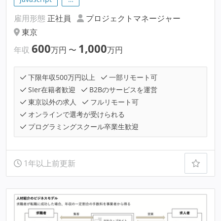
雇用形態
正社員
プロジェクトマネージャー
東京
600
1,000
年収
万円
〜
万円
下限年収500万円以上
一部リモート可
SIer在籍者歓迎
B2Bのサービスを運営
東京以外の求人
フルリモート可
オンラインで選考が受けられる
プログラミングスクール卒業生歓迎
1年以上前更新