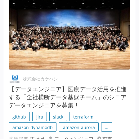
株式会社カケハシ
【データエンジニア】医療データ活用を推進
する「全社横断データ基盤チーム」のシニア
データエンジニアを募集！
github
jira
slack
terraform
amazon-dynamodb
amazon-aurora
…