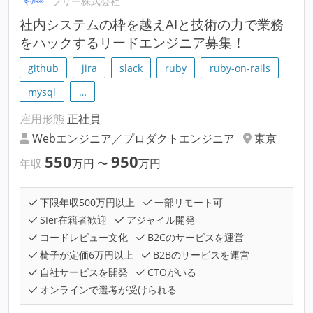
フリー株式会社
社内システムの枠を越えAIと技術の力で業務
をハックするリードエンジニア募集！
github
jira
slack
ruby
ruby-on-rails
mysql
…
雇用形態
正社員
Webエンジニア／プロダクトエンジニア
東京
550
950
年収
万円
〜
万円
下限年収500万円以上
一部リモート可
SIer在籍者歓迎
アジャイル開発
コードレビュー文化
B2Cのサービスを運営
椅子が定価6万円以上
B2Bのサービスを運営
自社サービスを開発
CTOがいる
オンラインで選考が受けられる