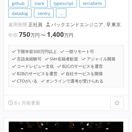
github
slack
typescript
terraform
datadog
sentry
…
雇用形態
正社員
バックエンドエンジニア
東京
750
1,400
年収
万円
〜
万円
下限年収500万円以上
一部リモート可
言語未経験可
SIer在籍者歓迎
アジャイル開発
コードレビュー文化
B2Cのサービスを運営
B2Bのサービスを運営
自社サービスを開発
CTOがいる
オンラインで選考が受けられる
8ヶ月前更新