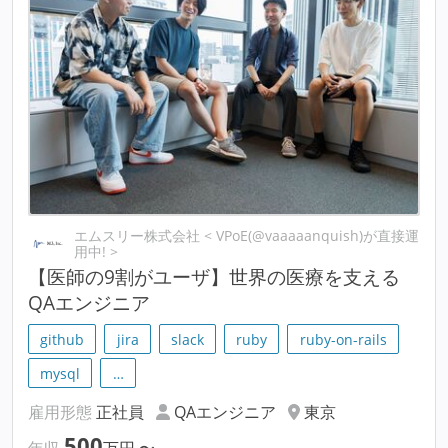
エムスリー株式会社 < VPoE(@vaaaaanquish)が直接運
用中! >
【医師の9割がユーザ】世界の医療を支える
QAエンジニア
github
jira
slack
ruby
ruby-on-rails
mysql
…
雇用形態
正社員
QAエンジニア
東京
500
年収
万円
〜