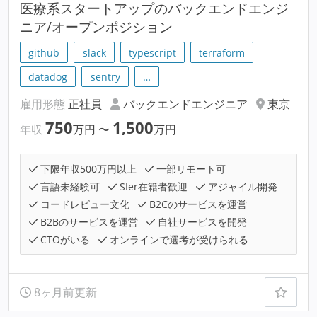
医療系スタートアップのバックエンドエンジ
ニア/オープンポジション
github
slack
typescript
terraform
datadog
sentry
…
雇用形態
正社員
バックエンドエンジニア
東京
750
1,500
年収
万円
〜
万円
下限年収500万円以上
一部リモート可
言語未経験可
SIer在籍者歓迎
アジャイル開発
コードレビュー文化
B2Cのサービスを運営
B2Bのサービスを運営
自社サービスを開発
CTOがいる
オンラインで選考が受けられる
8ヶ月前更新