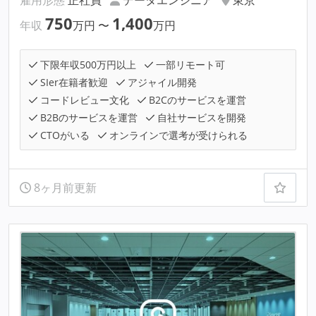
雇用形態
正社員
データエンジニア
東京
750
1,400
年収
万円
〜
万円
下限年収500万円以上
一部リモート可
SIer在籍者歓迎
アジャイル開発
コードレビュー文化
B2Cのサービスを運営
B2Bのサービスを運営
自社サービスを開発
CTOがいる
オンラインで選考が受けられる
8ヶ月前更新