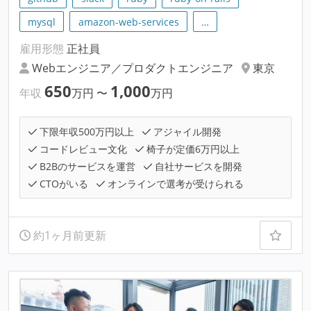
mysql
amazon-web-services
…
雇用形態
正社員
Webエンジニア／プロダクトエンジニア
東京
650
1,000
年収
万円
〜
万円
下限年収500万円以上
アジャイル開発
コードレビュー文化
椅子が定価6万円以上
B2Bのサービスを運営
自社サービスを開発
CTOがいる
オンラインで選考が受けられる
約1ヶ月前更新