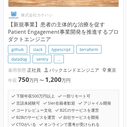
株式会社カケハシ
【新規事業】患者の主体的な治療を促す
Patient Engagement事業開発を推進するプロ
ダクトエンジニア
github
slack
typescript
terraform
datadog
sentry
…
雇用形態
正社員
バックエンドエンジニア
東京
750
1,200
年収
万円
〜
万円
下限年収500万円以上
一部リモート可
言語未経験可
SIer在籍者歓迎
アジャイル開発
コードレビュー文化
B2Cのサービスを運営
B2Bのサービスを運営
自社サービスを開発
CTOがいる
オンラインで選考が受けられる