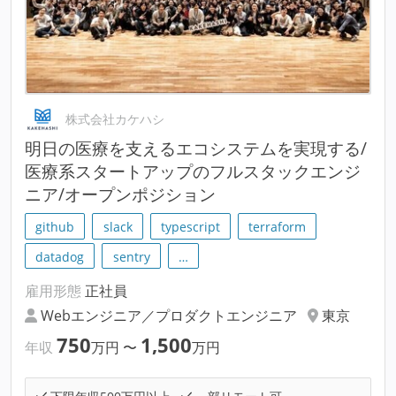
株式会社カケハシ
明⽇の医療を支えるエコシステムを実現する/
医療系スタートアップのフルスタックエンジ
ニア/オープンポジション
github
slack
typescript
terraform
datadog
sentry
…
雇用形態
正社員
Webエンジニア／プロダクトエンジニア
東京
750
1,500
年収
万円
〜
万円