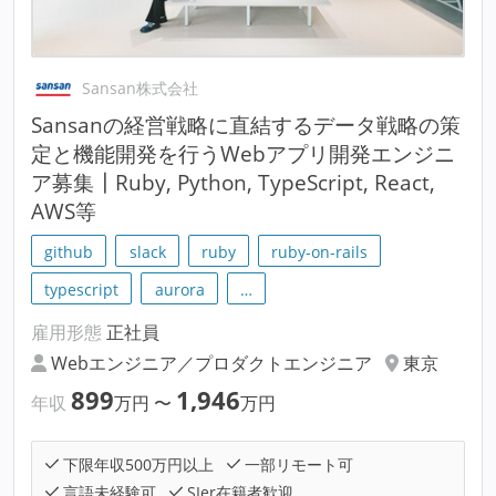
Sansan株式会社
Sansanの経営戦略に直結するデータ戦略の策
定と機能開発を行うWebアプリ開発エンジニ
ア募集┃Ruby, Python, TypeScript, React,
AWS等
github
slack
ruby
ruby-on-rails
typescript
aurora
…
雇用形態
正社員
Webエンジニア／プロダクトエンジニア
東京
899
1,946
年収
万円
〜
万円
下限年収500万円以上
一部リモート可
言語未経験可
SIer在籍者歓迎