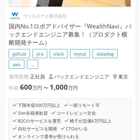
ウェルスナビ株式会社
国内No.1ロボアドバイザー『WealthNavi』バ
ックエンドエンジニア募集！（プロダクト横
断開発チーム）
github
jira
slack
mysql
datadog
aws
…
雇用形態
正社員
バックエンドエンジニア
東京
600
1,000
年収
万円
〜
万円
下限年収500万円以上
一部リモート可
SIer在籍者歓迎
コードレビュー文化
B2Cのサービスを運営
椅子が定価6万円以上
自社サービスを開発
CTOがいる
オンラインで選考が受けられる