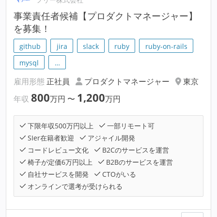
事業責任者候補【プロダクトマネージャー】
を募集！
github
jira
slack
ruby
ruby-on-rails
mysql
…
雇用形態
正社員
プロダクトマネージャー
東京
800
1,200
年収
万円
〜
万円
下限年収500万円以上
一部リモート可
SIer在籍者歓迎
アジャイル開発
コードレビュー文化
B2Cのサービスを運営
椅子が定価6万円以上
B2Bのサービスを運営
自社サービスを開発
CTOがいる
オンラインで選考が受けられる