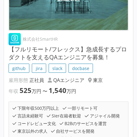
株式会社SmartHR
【フルリモート/フレックス】急成長するプロ
ダクトを支えるQAエンジニアを募集！
github
jira
slack
docbase
雇用形態
正社員
QAエンジニア
東京
525
1,540
年収
万円
〜
万円
下限年収500万円以上
一部リモート可
言語未経験可
SIer在籍者歓迎
アジャイル開発
コードレビュー文化
B2Bのサービスを運営
東京以外の求人
自社サービスを開発