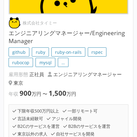
株式会社タイミー
エンジニアリングマネージャー/Engineering
Manager
github
ruby
ruby-on-rails
rspec
rubocop
mysql
…
雇用形態
正社員
エンジニアリングマネージャー
東京
900
1,500
年収
万円
〜
万円
下限年収500万円以上
一部リモート可
言語未経験可
アジャイル開発
B2Cのサービスを運営
B2Bのサービスを運営
東京以外の求人
自社サービスを開発