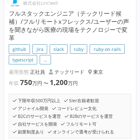
株式会社Linc’well
フルスタックエンジニア（テックリード候
補）/フルリモートxフレックス/ユーザーの声
を聞きながら医療の現場をテクノロジーで変
革
github
jira
slack
ruby
ruby-on-rails
typescript
…
雇用形態
正社員
テックリード
東京
750
1,200
年収
万円
〜
万円
下限年収500万円以上
SIer在籍者歓迎
アジャイル開発
コードレビュー文化
B2Cのサービスを運営
B2Bのサービスを運営
自社サービスを開発
フルリモート可
副業制度あり
オンラインで選考が受けられる