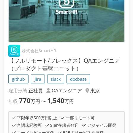
株式会社SmartHR
【フルリモート/フレックス】QAエンジニア
（プロダクト基盤ユニット）
github
jira
slack
docbase
雇用形態
正社員
QAエンジニア
東京
770
1,540
年収
万円
〜
万円
下限年収500万円以上
一部リモート可
言語未経験可
SIer在籍者歓迎
アジャイル開発
コードレビュー文化
B2Bのサービスを運営