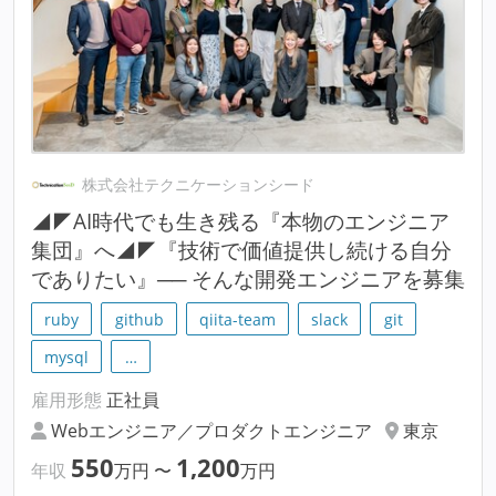
株式会社テクニケーションシード
◢◤AI時代でも生き残る『本物のエンジニア
集団』へ◢◤『技術で価値提供し続ける自分
でありたい』── そんな開発エンジニアを募集
ruby
github
qiita-team
slack
git
mysql
…
雇用形態
正社員
Webエンジニア／プロダクトエンジニア
東京
550
1,200
年収
万円
〜
万円