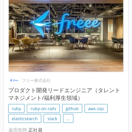
フリー株式会社
プロダクト開発リードエンジニア（タレント
マネジメント/福利厚生領域）
ruby
ruby-on-rails
github
aws-sqs
elasticsearch
slack
…
雇用形態
正社員