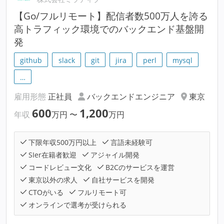
【Go/フルリモート】配信者数500万人を誇る
高トラフィック環境でのバックエンド基盤開
発
github
slack
git
jira
perl
mysql
…
雇用形態
正社員
バックエンドエンジニア
東京
600
1,200
年収
万円
〜
万円
下限年収500万円以上
言語未経験可
SIer在籍者歓迎
アジャイル開発
コードレビュー文化
B2Cのサービスを運営
東京以外の求人
自社サービスを開発
CTOがいる
フルリモート可
オンラインで選考が受けられる