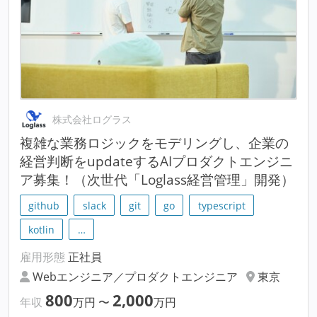
株式会社ログラス
複雑な業務ロジックをモデリングし、企業の
経営判断をupdateするAIプロダクトエンジニ
ア募集！（次世代「Loglass経営管理」開発）
github
slack
git
go
typescript
kotlin
…
雇用形態
正社員
Webエンジニア／プロダクトエンジニア
東京
800
2,000
年収
万円
〜
万円