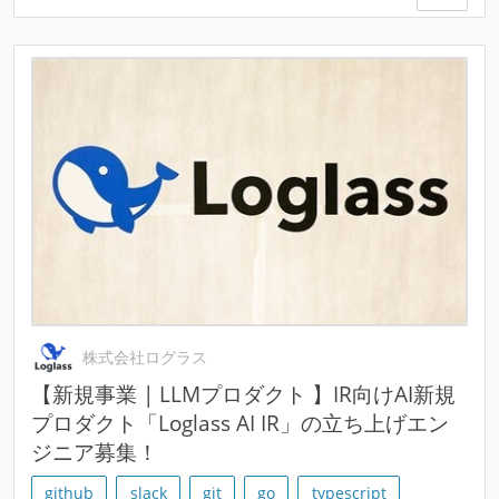
株式会社ログラス
【新規事業 | LLMプロダクト 】IR向けAI新規
プロダクト「Loglass AI IR」の立ち上げエン
ジニア募集！
github
slack
git
go
typescript