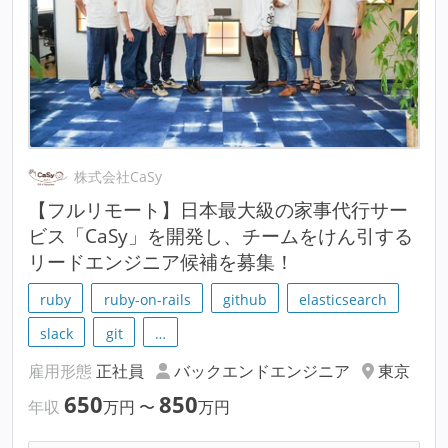
株式会社CaSy
【フルリモート】日本最大級の家事代行サー
ビス「CaSy」を開発し、チームをけん引する
リードエンジニア候補を募集！
ruby
ruby-on-rails
github
elasticsearch
slack
git
…
雇用形態
正社員
バックエンドエンジニア
東京
650
850
年収
万円
〜
万円