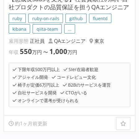
社プロダクトの品質保証を担うQAエンジニア
ruby
ruby-on-rails
github
fluentd
kibana
qiita-team
…
雇用形態
正社員
QAエンジニア
東京
550
1,000
年収
万円
〜
万円
下限年収500万円以上
SIer在籍者歓迎
アジャイル開発
コードレビュー文化
椅子が定価6万円以上
B2Bのサービスを運営
自社サービスを開発
CTOがいる
オンラインで選考が受けられる
約1ヶ月前更新