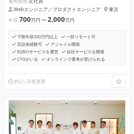
雇用形態
正社員
Webエンジニア／プロダクトエンジニア
東京
700
2,000
年収
万円
〜
万円
下限年収500万円以上
一部リモート可
言語未経験可
アジャイル開発
B2Bのサービスを運営
自社サービスを開発
CTOがいる
オンラインで選考が受けられる
約2ヶ月前更新