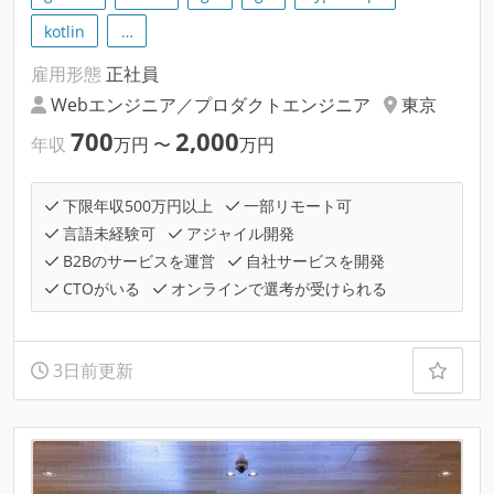
kotlin
…
雇用形態
正社員
Webエンジニア／プロダクトエンジニア
東京
700
2,000
年収
万円
〜
万円
下限年収500万円以上
一部リモート可
言語未経験可
アジャイル開発
B2Bのサービスを運営
自社サービスを開発
CTOがいる
オンラインで選考が受けられる
3日前更新