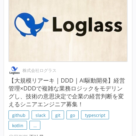
株式会社ログラス
【大規模リアーキ | DDD | AI駆動開発】経営
管理×DDDで複雑な業務ロジックをモデリン
グし、技術の意思決定で企業の経営判断を変
えるシニアエンジニア募集！
github
slack
git
go
typescript
kotlin
…