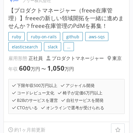
フリー株式会社
【プロダクトマネージャー（freee在庫管
理）】freeeの新しい領域開拓を一緒に進めま
せんか？freee在庫管理のPdMを募集！
ruby
ruby-on-rails
github
aws-sqs
elasticsearch
slack
…
雇用形態
正社員
プロダクトマネージャー
東京
600
1,050
年収
万円
〜
万円
下限年収500万円以上
アジャイル開発
コードレビュー文化
椅子が定価6万円以上
B2Bのサービスを運営
自社サービスを開発
CTOがいる
オンラインで選考が受けられる
約1ヶ月前更新