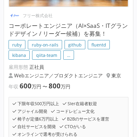
フリー株式会社
コーポレートエンジニア（AI×SaaS・ITグラン
ドデザイン / リーダー候補）を募集！
ruby
ruby-on-rails
github
fluentd
kibana
qiita-team
…
雇用形態
正社員
Webエンジニア／プロダクトエンジニア
東京
600
800
年収
万円
〜
万円
下限年収500万円以上
SIer在籍者歓迎
アジャイル開発
コードレビュー文化
椅子が定価6万円以上
B2Bのサービスを運営
自社サービスを開発
CTOがいる
オンラインで選考が受けられる