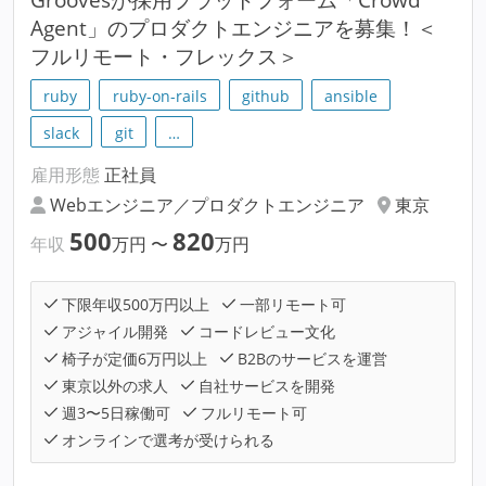
Agent」のプロダクトエンジニアを募集！＜
フルリモート・フレックス＞
ruby
ruby-on-rails
github
ansible
slack
git
…
雇用形態
正社員
Webエンジニア／プロダクトエンジニア
東京
500
820
年収
万円
〜
万円
下限年収500万円以上
一部リモート可
アジャイル開発
コードレビュー文化
椅子が定価6万円以上
B2Bのサービスを運営
東京以外の求人
自社サービスを開発
週3〜5日稼働可
フルリモート可
オンラインで選考が受けられる