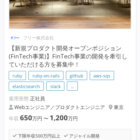
フリー株式会社
【新規プロダクト開発オープンポジション
(FinTech事業)】FinTech事業の開発を牽引し
ていただける方を募集中！
ruby
ruby-on-rails
github
aws-sqs
elasticsearch
slack
…
雇用形態
正社員
Webエンジニア／プロダクトエンジニア
東京
650
1,200
年収
万円
〜
万円
下限年収500万円以上
アジャイル開発