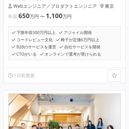
Webエンジニア／プロダクトエンジニア
東京
650
1,100
年収
万円
〜
万円
下限年収500万円以上
アジャイル開発
コードレビュー文化
椅子が定価6万円以上
B2Bのサービスを運営
自社サービスを開発
CTOがいる
オンラインで選考が受けられる
1日前更新