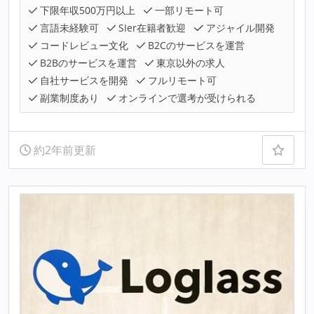
下限年収500万円以上
一部リモート可
言語未経験可
SIer在籍者歓迎
アジャイル開発
コードレビュー文化
B2Cのサービスを運営
B2Bのサービスを運営
東京以外の求人
自社サービスを開発
フルリモート可
副業制度あり
オンラインで選考が受けられる
約2年前更新