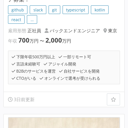
github
slack
git
typescript
kotlin
react
…
雇用形態
正社員
バックエンドエンジニア
東京
700
2,000
年収
万円
〜
万円
下限年収500万円以上
一部リモート可
言語未経験可
アジャイル開発
B2Bのサービスを運営
自社サービスを開発
CTOがいる
オンラインで選考が受けられる
3日前更新