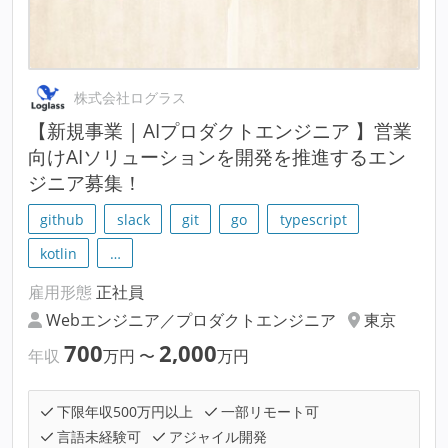
株式会社ログラス
【新規事業 | AIプロダクトエンジニア 】営業
向けAIソリューションを開発を推進するエン
ジニア募集！
github
slack
git
go
typescript
kotlin
…
雇用形態
正社員
Webエンジニア／プロダクトエンジニア
東京
700
2,000
年収
万円
〜
万円
下限年収500万円以上
一部リモート可
言語未経験可
アジャイル開発