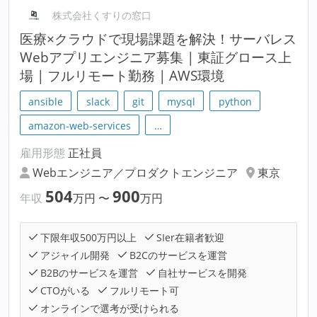
株式会社くすりの窓口
医療×クラウドで現場課題を解決！サーバレス
Webアプリエンジニア募集 | 東証グロース上
場 | フルリモート勤務 | AWS環境
ansible
slack
git
mysql
python
amazon-web-services
…
雇用形態
正社員
Webエンジニア／プロダクトエンジニア
東京
504
900
年収
万円
〜
万円
下限年収500万円以上
SIer在籍者歓迎
アジャイル開発
B2Cのサービスを運営
B2Bのサービスを運営
自社サービスを開発
CTOがいる
フルリモート可
オンラインで選考が受けられる