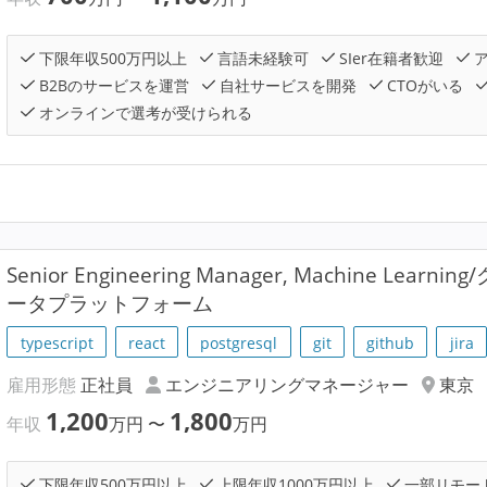
下限年収500万円以上
言語未経験可
SIer在籍者歓迎
ア
B2Bのサービスを運営
自社サービスを開発
CTOがいる
オンラインで選考が受けられる
Senior Engineering Manager, Machine Le
ータプラットフォーム
typescript
react
postgresql
git
github
jira
雇用形態
正社員
エンジニアリングマネージャー
東京
1,200
1,800
年収
万円
〜
万円
下限年収500万円以上
上限年収1000万円以上
一部リモー