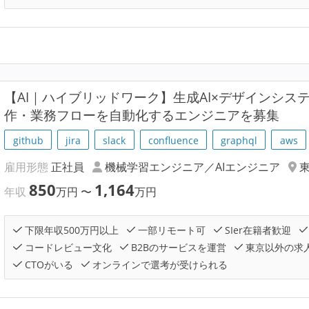
【AI｜ハイブリッドワーク】生成AI×デザインシス
作・業務フローを自動化するエンジニアを募集
github
jira
slack
confluence
graphql
aws
雇用形態
正社員
機械学習エンジニア／AIエンジニア
850
1,164
年収
万円
〜
万円
下限年収500万円以上
一部リモート可
SIer在籍者歓迎
コードレビュー文化
B2Bのサービスを運営
東京以外の求
CTOがいる
オンラインで選考が受けられる