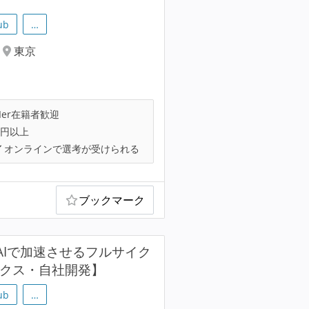
ub
…
東京
Ier在籍者歓迎
万円以上
オンラインで選考が受けられる
ブックマーク
AIで加速させるフルサイク
ックス・自社開発】
ub
…