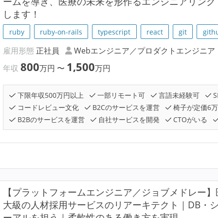
ームを導き、医療の未来を形作るエンジニアリング
します！
ruby
ruby-on-rails
typescript
react
git
gith
雇用形態
正社員
Webエンジニア／プロダクトエンジニア
800
1,500
年収
万円
〜
万円
下限年収500万円以上
一部リモート可
言語未経験可
S
コードレビュー文化
B2Cのサービスを運営
椅子が定価6
B2Bのサービスを運営
自社サービスを開発
CTOがいる
【プラットフォームエンジニア／ジョブメドレー】
大級の人材採用サービスのリアーキテクト｜DB・
ーアルを担う｜柔軟性のある働き方を実現