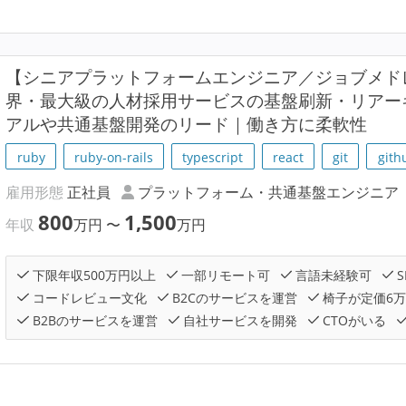
【シニアプラットフォームエンジニア／ジョブメド
界・最大級の人材採用サービスの基盤刷新・リアー
アルや共通基盤開発のリード｜働き方に柔軟性
ruby
ruby-on-rails
typescript
react
git
gith
雇用形態
正社員
プラットフォーム・共通基盤エンジニア
800
1,500
年収
万円
〜
万円
下限年収500万円以上
一部リモート可
言語未経験可
S
コードレビュー文化
B2Cのサービスを運営
椅子が定価6
B2Bのサービスを運営
自社サービスを開発
CTOがいる