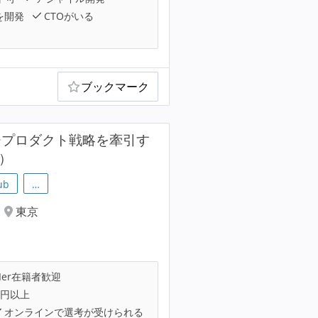
を開発
CTOがいる
ブックマーク
チプロダクト戦略を牽引す
）
ub
…
東京
Ier在籍者歓迎
万円以上
オンラインで選考が受けられる