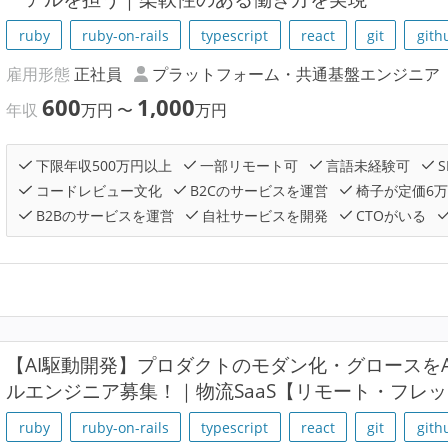
ruby
ruby-on-rails
typescript
react
git
gith
雇用形態
正社員
プラットフォーム・共通基盤エンジニア
600
1,000
年収
万円
〜
万円
下限年収500万円以上
一部リモート可
言語未経験可
S
コードレビュー文化
B2Cのサービスを運営
椅子が定価6
B2Bのサービスを運営
自社サービスを開発
CTOがいる
【AI駆動開発】プロダクトのモダン化・グロースを
ルエンジニア募集！｜物流SaaS【リモート・フレ
ruby
ruby-on-rails
typescript
react
git
gith