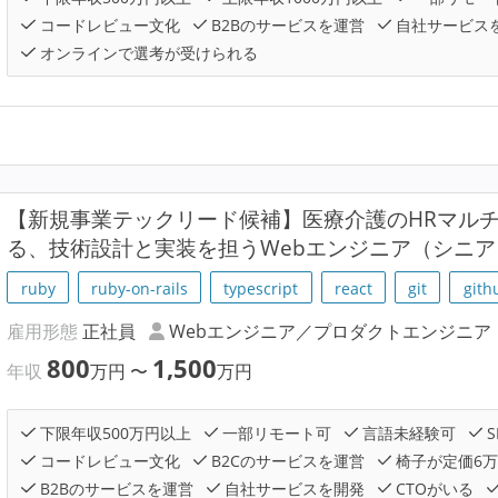
コードレビュー文化
B2Bのサービスを運営
自社サービス
オンラインで選考が受けられる
【新規事業テックリード候補】医療介護のHRマル
る、技術設計と実装を担うWebエンジニア（シニア
ruby
ruby-on-rails
typescript
react
git
gith
雇用形態
正社員
Webエンジニア／プロダクトエンジニア
800
1,500
年収
万円
〜
万円
下限年収500万円以上
一部リモート可
言語未経験可
S
コードレビュー文化
B2Cのサービスを運営
椅子が定価6
B2Bのサービスを運営
自社サービスを開発
CTOがいる