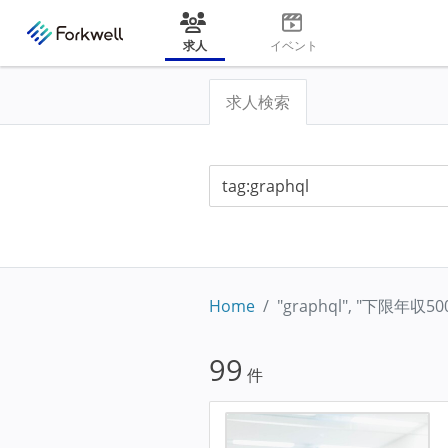
求人
イベント
求人検索
Home
"graphql", "下限年収
99
件