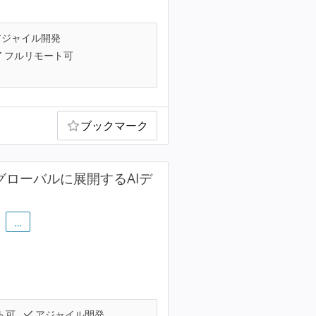
ジャイル開発
フルリモート可
ブックマーク
arning/グローバルに展開するAIデ
…
ト可
アジャイル開発