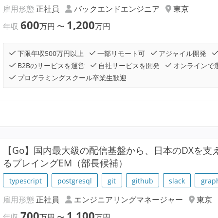
雇用形態
正社員
バックエンドエンジニア
東京
600
1,200
年収
万円
〜
万円
下限年収500万円以上
一部リモート可
アジャイル開発
B2Bのサービスを運営
自社サービスを開発
オンラインで
プログラミングスクール卒業生歓迎
【Go】国内最大級の配信基盤から、日本のDXを支
るプレイングEM（部長候補）
typescript
postgresql
git
github
slack
grap
雇用形態
正社員
エンジニアリングマネージャー
東京
700
1,100
年収
万円
〜
万円