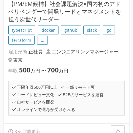
【PM/EM候補】社会課題解決×国内初のアド
ベリベンダーで開発リードとマネジメントを
担う次世代リーダー
typescript
docker
github
slack
go
terraform
…
雇用形態
正社員
エンジニアリングマネージャー
東京
500
700
年収
万円
〜
万円
下限年収500万円以上
一部リモート可
コードレビュー文化
B2Bのサービスを運営
自社サービスを開発
オンラインで選考が受けられる
3ヶ月前更新