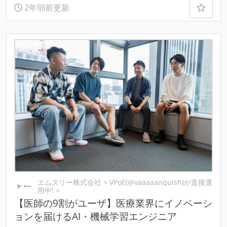
2年弱前更新
エムスリー株式会社 < VPoE(@vaaaaanquish)が直接運
用中! >
【医師の9割がユーザ】医療業界にイノベーシ
ョンを届けるAI・機械学習エンジニア