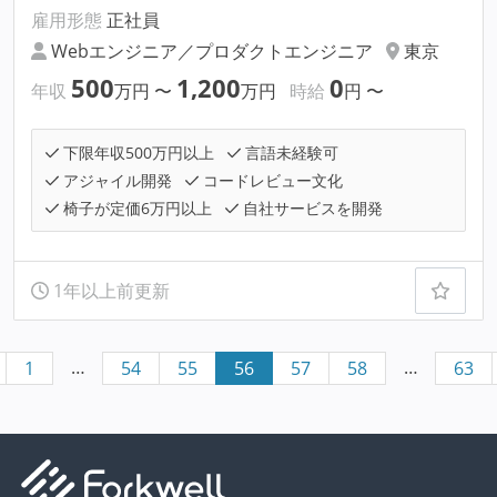
雇用形態
正社員
Webエンジニア／プロダクトエンジニア
東京
500
1,200
0
年収
万円
〜
万円
時給
円
〜
下限年収500万円以上
言語未経験可
アジャイル開発
コードレビュー文化
椅子が定価6万円以上
自社サービスを開発
1年以上前更新
…
…
1
54
55
56
57
58
63