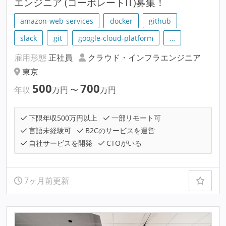
エンジニア (コーポレートIT)募集！
amazon-web-services
docker
github
slack
git
google-cloud-platform
…
雇用形態
正社員
クラウド・インフラエンジニア
東京
500
700
年収
万円
〜
万円
下限年収500万円以上
一部リモート可
言語未経験可
B2Cのサービスを運営
自社サービスを開発
CTOがいる
7ヶ月前更新