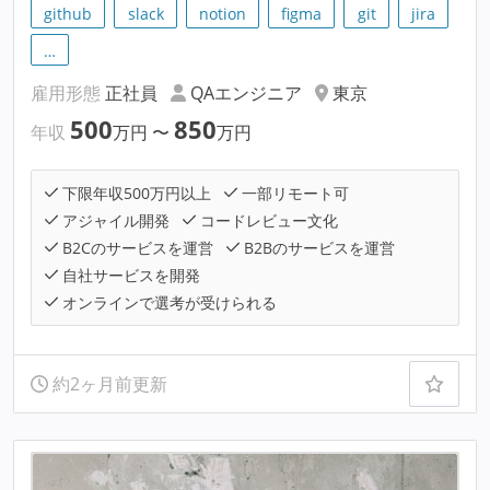
github
slack
notion
figma
git
jira
…
雇用形態
正社員
QAエンジニア
東京
500
850
年収
万円
〜
万円
下限年収500万円以上
一部リモート可
アジャイル開発
コードレビュー文化
B2Cのサービスを運営
B2Bのサービスを運営
自社サービスを開発
オンラインで選考が受けられる
約2ヶ月前更新