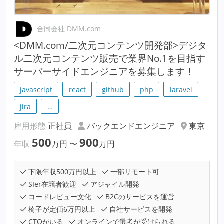
合同会社 DMM.com
<DMM.com/二次元コンテンツ開発部>デジタ
ル二次元コンテンツ販売で業界No.1を目指す
サーバーサイドエンジニアを募集します！
javascript
react
github
php
laravel
jira
…
雇用形態
正社員
バックエンドエンジニア
東京
500
900
年収
万円
〜
万円
下限年収500万円以上
一部リモート可
SIer在籍者歓迎
アジャイル開発
コードレビュー文化
B2Cのサービスを運営
椅子が定価6万円以上
自社サービスを開発
CTOがいる
オンラインで選考が受けられる