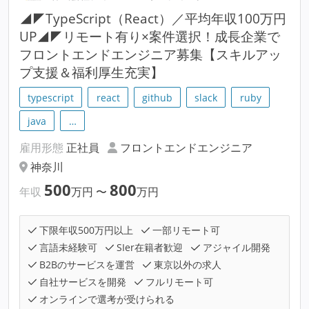
◢◤TypeScript（React）／平均年収100万円
UP◢◤リモート有り×案件選択！成長企業で
フロントエンドエンジニア募集【スキルアッ
プ支援＆福利厚生充実】
typescript
react
github
slack
ruby
java
…
雇用形態
正社員
フロントエンドエンジニア
神奈川
500
800
年収
万円
〜
万円
下限年収500万円以上
一部リモート可
言語未経験可
SIer在籍者歓迎
アジャイル開発
B2Bのサービスを運営
東京以外の求人
自社サービスを開発
フルリモート可
オンラインで選考が受けられる