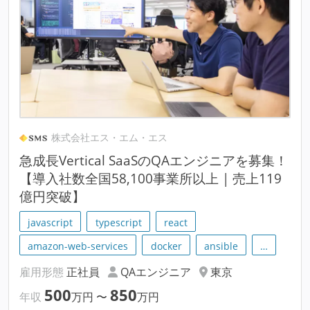
株式会社エス・エム・エス
急成長Vertical SaaSのQAエンジニアを募集！
【導入社数全国58,100事業所以上 | 売上119
億円突破】
javascript
typescript
react
amazon-web-services
docker
ansible
…
雇用形態
正社員
QAエンジニア
東京
500
850
年収
万円
〜
万円