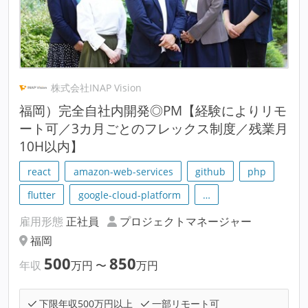
株式会社INAP Vision
福岡）完全自社内開発◎PM【経験によりリモ
ート可／3カ月ごとのフレックス制度／残業月
10H以内】
react
amazon-web-services
github
php
flutter
google-cloud-platform
…
雇用形態
正社員
プロジェクトマネージャー
福岡
500
850
年収
万円
〜
万円
下限年収500万円以上
一部リモート可