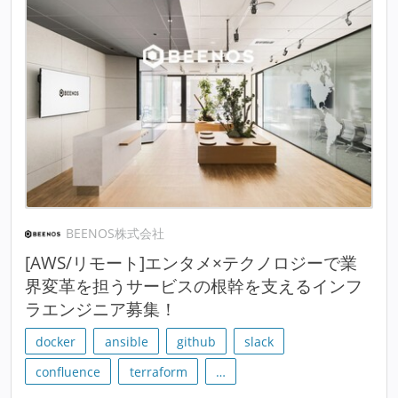
BEENOS株式会社
[AWS/リモート]エンタメ×テクノロジーで業
界変革を担うサービスの根幹を支えるインフ
ラエンジニア募集！
docker
ansible
github
slack
confluence
terraform
…