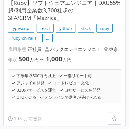
【Ruby】ソフトウェアエンジニア | DAU55%
超/利用企業数3,700社超の
SFA/CRM「Mazrica」
typescript
react
github
slack
ruby
ruby-on-rails
…
雇用形態
正社員
バックエンドエンジニア
東京
500
1,000
年収
万円
〜
万円
下限年収500万円以上
一部リモート可
アジャイル開発
コードレビュー文化
B2Bのサービスを運営
自社サービスを開発
CTOがいる
オンラインで選考が受けられる
10ヶ月前更新