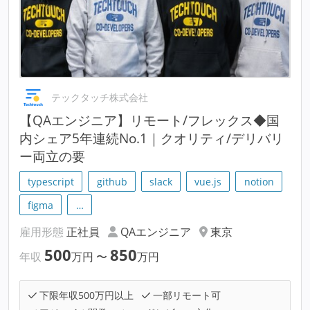
テックタッチ株式会社
【QAエンジニア】リモート/フレックス◆国
内シェア5年連続No.1｜クオリティ/デリバリ
ー両立の要
typescript
github
slack
vue.js
notion
figma
…
雇用形態
正社員
QAエンジニア
東京
500
850
年収
万円
〜
万円
下限年収500万円以上
一部リモート可