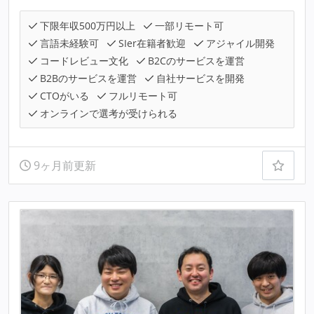
下限年収500万円以上
一部リモート可
言語未経験可
SIer在籍者歓迎
アジャイル開発
コードレビュー文化
B2Cのサービスを運営
B2Bのサービスを運営
自社サービスを開発
CTOがいる
フルリモート可
オンラインで選考が受けられる
9ヶ月前更新