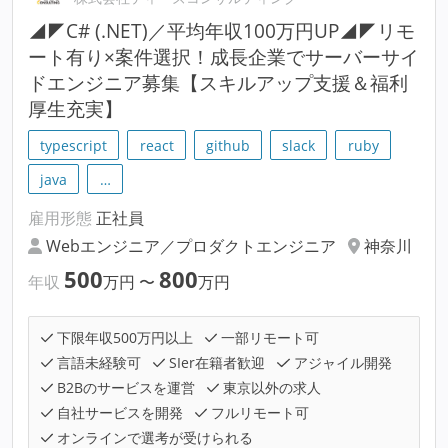
◢◤C# (.NET)／平均年収100万円UP◢◤リモ
ート有り×案件選択！成長企業でサーバーサイ
ドエンジニア募集【スキルアップ支援＆福利
厚生充実】
typescript
react
github
slack
ruby
java
…
雇用形態
正社員
Webエンジニア／プロダクトエンジニア
神奈川
500
800
年収
万円
〜
万円
下限年収500万円以上
一部リモート可
言語未経験可
SIer在籍者歓迎
アジャイル開発
B2Bのサービスを運営
東京以外の求人
自社サービスを開発
フルリモート可
オンラインで選考が受けられる