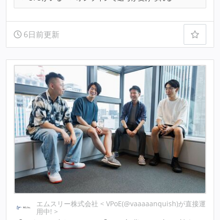
6日前更新
エムスリー株式会社 < VPoE(@vaaaaanquish)が直接運
用中! >