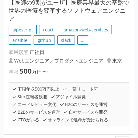
【医師の9割がユーザ】医療業界最大の基盤で
世界の医療を変革するソフトウェアエンジニ
ア
typescript
react
amazon-web-services
ansible
github
slack
…
雇用形態
正社員
Webエンジニア／プロダクトエンジニア
東京
500
年収
万円
〜
下限年収500万円以上
一部リモート可
SIer在籍者歓迎
アジャイル開発
コードレビュー文化
B2Cのサービスを運営
B2Bのサービスを運営
自社サービスを開発
CTOがいる
オンラインで選考が受けられる