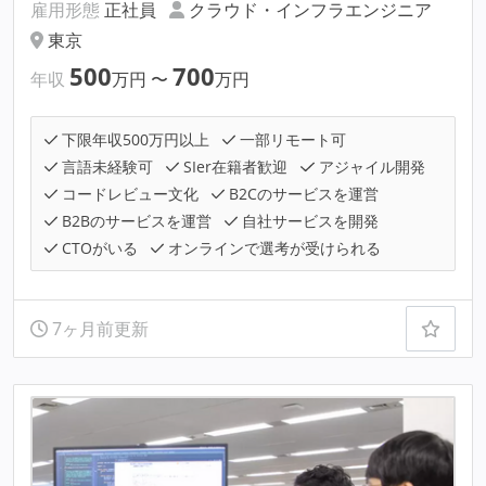
雇用形態
正社員
クラウド・インフラエンジニア
東京
500
700
年収
万円
〜
万円
下限年収500万円以上
一部リモート可
言語未経験可
SIer在籍者歓迎
アジャイル開発
コードレビュー文化
B2Cのサービスを運営
B2Bのサービスを運営
自社サービスを開発
CTOがいる
オンラインで選考が受けられる
7ヶ月前更新