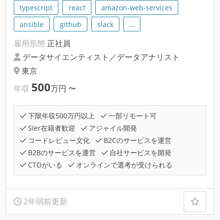
typescript
react
amazon-web-services
ansible
github
slack
…
雇用形態
正社員
データサイエンティスト／データアナリスト
東京
500
年収
万円
〜
下限年収500万円以上
一部リモート可
SIer在籍者歓迎
アジャイル開発
コードレビュー文化
B2Cのサービスを運営
B2Bのサービスを運営
自社サービスを開発
CTOがいる
オンラインで選考が受けられる
2年弱前更新