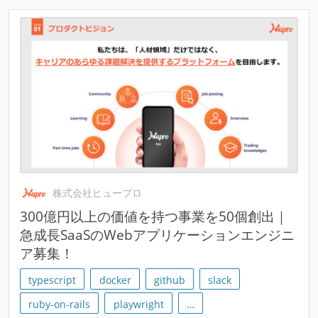
株式会社ヒュープロ
300億円以上の価値を持つ事業を50個創出｜
急成長SaaSのWebアプリケーションエンジニ
ア募集！
typescript
docker
github
slack
ruby-on-rails
playwright
…