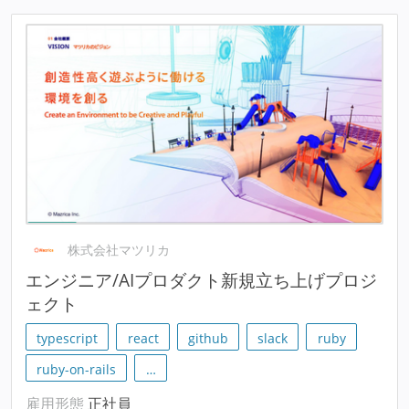
株式会社マツリカ
エンジニア/AIプロダクト新規立ち上げプロジ
ェクト
typescript
react
github
slack
ruby
ruby-on-rails
…
雇用形態
正社員