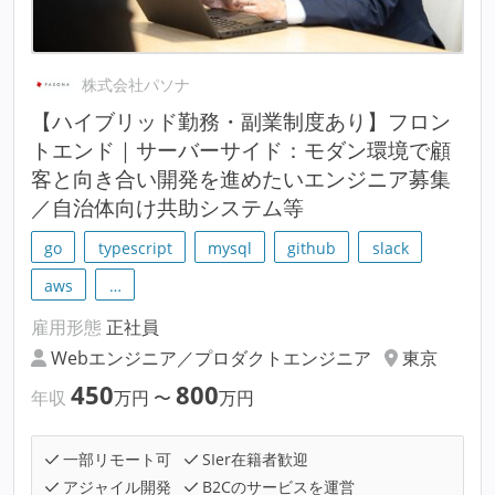
株式会社パソナ
【ハイブリッド勤務・副業制度あり】フロン
トエンド｜サーバーサイド：モダン環境で顧
客と向き合い開発を進めたいエンジニア募集
／自治体向け共助システム等
go
typescript
mysql
github
slack
aws
…
雇用形態
正社員
Webエンジニア／プロダクトエンジニア
東京
450
800
年収
万円
〜
万円
一部リモート可
SIer在籍者歓迎
アジャイル開発
B2Cのサービスを運営