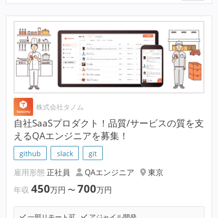
株式会社タノム
自社SaaSプロダクト！品質/サービスの質を支
えるQAエンジニアを募集！
github
slack
git
雇用形態
正社員
QAエンジニア
東京
450
700
年収
万円
〜
万円
一部リモート可
アジャイル開発