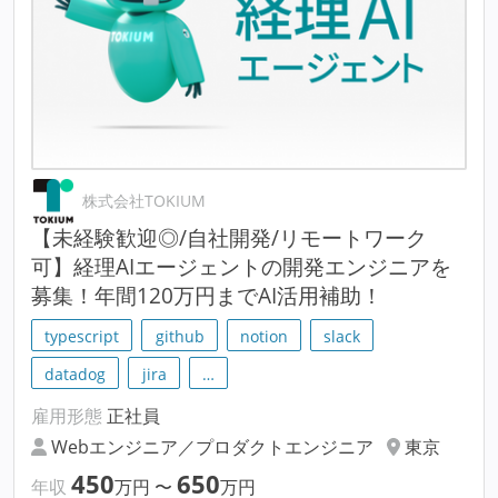
株式会社TOKIUM
【未経験歓迎◎/自社開発/リモートワーク
可】経理AIエージェントの開発エンジニアを
募集！年間120万円までAI活用補助！
typescript
github
notion
slack
datadog
jira
…
雇用形態
正社員
Webエンジニア／プロダクトエンジニア
東京
450
650
年収
万円
〜
万円