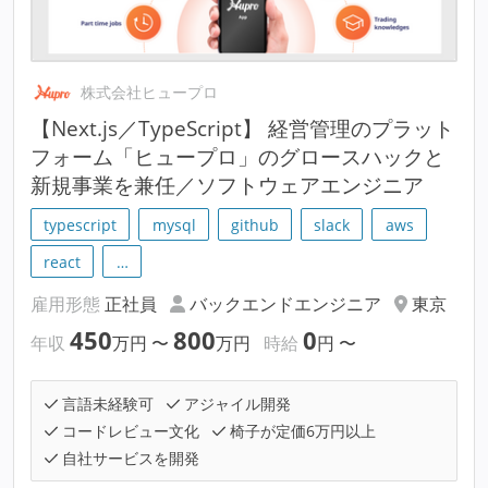
株式会社ヒュープロ
【Next.js／TypeScript】 経営管理のプラット
フォーム「ヒュープロ」のグロースハックと
新規事業を兼任／ソフトウェアエンジニア
typescript
mysql
github
slack
aws
react
…
雇用形態
正社員
バックエンドエンジニア
東京
450
800
0
年収
万円
〜
万円
時給
円
〜
言語未経験可
アジャイル開発
コードレビュー文化
椅子が定価6万円以上
自社サービスを開発