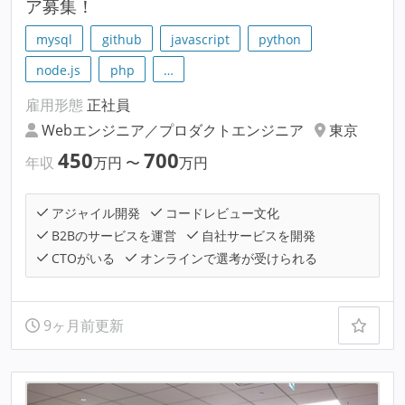
ア募集！
mysql
github
javascript
python
node.js
php
…
雇用形態
正社員
Webエンジニア／プロダクトエンジニア
東京
450
700
年収
万円
〜
万円
アジャイル開発
コードレビュー文化
B2Bのサービスを運営
自社サービスを開発
CTOがいる
オンラインで選考が受けられる
9ヶ月前更新