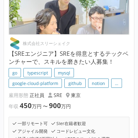
株式会社スリーシェイク
【SREエンジニア】SREを得意とするテックベ
ンチャーで、スキルを磨きたい人募集！
go
typescript
mysql
google-cloud-platform
github
notion
…
雇用形態
正社員
SRE
東京
450
900
年収
万円
〜
万円
一部リモート可
SIer在籍者歓迎
アジャイル開発
コードレビュー文化