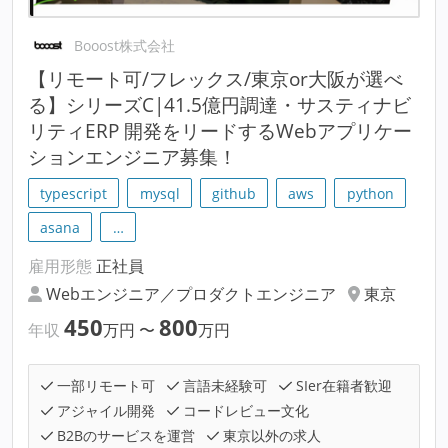
Booost株式会社
【リモート可/フレックス/東京or大阪が選べ
る】シリーズC|41.5億円調達・サスティナビ
リティERP 開発をリードするWebアプリケー
ションエンジニア募集！
typescript
mysql
github
aws
python
asana
…
雇用形態
正社員
Webエンジニア／プロダクトエンジニア
東京
450
800
年収
万円
〜
万円
一部リモート可
言語未経験可
SIer在籍者歓迎
アジャイル開発
コードレビュー文化
B2Bのサービスを運営
東京以外の求人