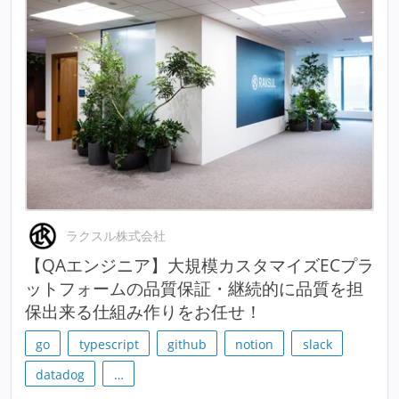
ラクスル株式会社
【QAエンジニア】大規模カスタマイズECプラ
ットフォームの品質保証・継続的に品質を担
保出来る仕組み作りをお任せ！
go
typescript
github
notion
slack
datadog
…