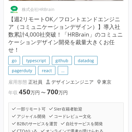
株式会社HRBrain
【週2リモートOK／フロントエンドエンジニ
ア（コミュニケーションデザイン）】導入社
数累計4,000社突破！「HRBrain」のコミュニ
ケーションデザイン開発を裁量大きくお任
せ！
go
typescript
github
datadog
pagerduty
react
…
雇用形態
正社員
デザインエンジニア
東京
450
700
年収
万円
〜
万円
一部リモート可
SIer在籍者歓迎
アジャイル開発
コードレビュー文化
B2Bのサービスを運営
自社サービスを開発
CTOがいる
オンラインで選考が受けられる