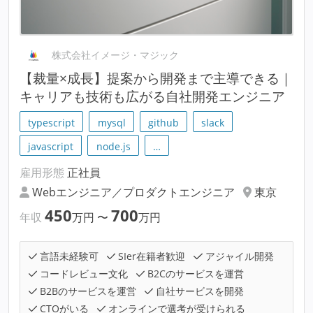
株式会社イメージ・マジック
【裁量×成長】提案から開発まで主導できる｜
キャリアも技術も広がる自社開発エンジニア
typescript
mysql
github
slack
javascript
node.js
…
雇用形態
正社員
Webエンジニア／プロダクトエンジニア
東京
450
700
年収
万円
〜
万円
言語未経験可
SIer在籍者歓迎
アジャイル開発
コードレビュー文化
B2Cのサービスを運営
B2Bのサービスを運営
自社サービスを開発
CTOがいる
オンラインで選考が受けられる