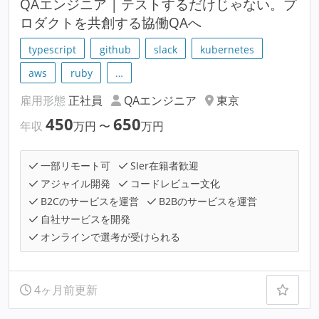
QAエンジニア | テストするだけじゃない。プ
ロダクトを共創する協働QAへ
typescript
github
slack
kubernetes
aws
ruby
…
雇用形態
正社員
QAエンジニア
東京
450
650
年収
万円
〜
万円
一部リモート可
SIer在籍者歓迎
アジャイル開発
コードレビュー文化
B2Cのサービスを運営
B2Bのサービスを運営
自社サービスを開発
オンラインで選考が受けられる
4ヶ月前更新