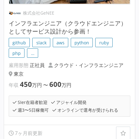
株式会社GeNEE
インフラエンジニア（クラウドエンジニア）
としてサービス設計から参画！
github
slack
aws
python
ruby
php
…
雇用形態
正社員
クラウド・インフラエンジニア
東京
450
600
年収
万円
〜
万円
SIer在籍者歓迎
アジャイル開発
週3〜5日稼働可
オンラインで選考が受けられる
7ヶ月前更新