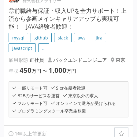
株式会社アライザー
◎前職給与保証・収入UPを全力サポート！上
流から参画メインキャリアアップも実現可
能！ JAVA経験者歓迎！
mysql
github
slack
aws
jira
javascript
…
雇用形態
正社員
バックエンドエンジニア
東京
450
1,000
年収
万円
〜
万円
一部リモート可
SIer在籍者歓迎
B2Bのサービスを運営
東京以外の求人
フルリモート可
オンラインで選考が受けられる
プログラミングスクール卒業生歓迎
1年以上前更新