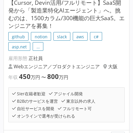
【Cursor, Devin活用/フルリモート】SaaS開
発から「製造業特化AIエージェント」へ。挑
むのは、1500カラム/300機能の巨大SaaS。エ
ンジニアを募集！
github
notion
slack
aws
c#
asp.net
…
雇用形態
正社員
Webエンジニア／プロダクトエンジニア
大阪
450
800
年収
万円
〜
万円
SIer在籍者歓迎
アジャイル開発
B2Bのサービスを運営
東京以外の求人
自社サービスを開発
フルリモート可
オンラインで選考が受けられる