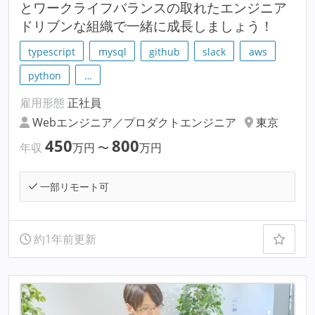
とワークライフバランスの取れたエンジニア
ドリブンな組織で一緒に成長しましょう！
typescript
mysql
github
slack
aws
python
…
雇用形態
正社員
Webエンジニア／プロダクトエンジニア
東京
450
800
年収
万円
〜
万円
一部リモート可
約1年前更新