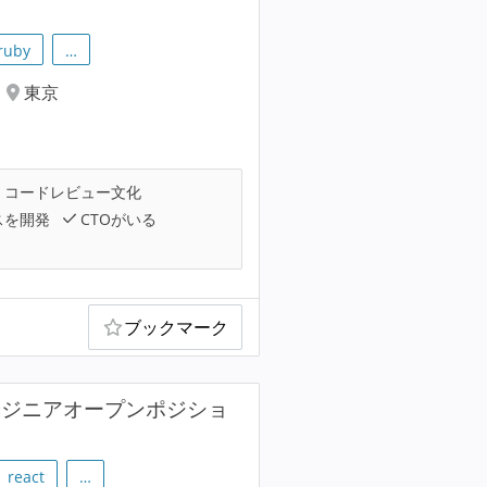
ruby
…
東京
コードレビュー文化
スを開発
CTOがいる
ブックマーク
ンジニアオープンポジショ
react
…