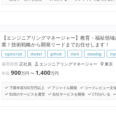
【エンジニアリングマネージャー】教育・福祉領域
業！技術戦略から開発リードまでお任せします！
typescript
docker
github
slack
datadog
my
雇用形態
正社員
エンジニアリングマネージャー
東京
900
1,400
年収
万円
〜
万円
下限年収500万円以上
アジャイル開発
コードレビュー文
B2Bのサービスを運営
自社サービスを開発
CTOがいる