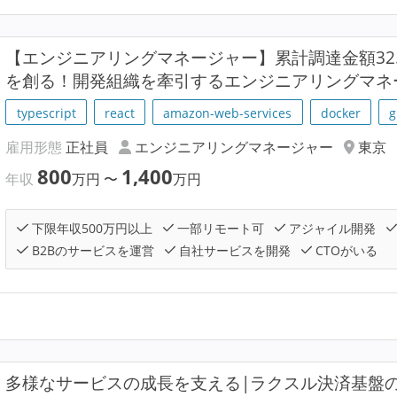
【エンジニアリングマネージャー】累計調達金額32.5
を創る！開発組織を牽引するエンジニアリングマネ
typescript
react
amazon-web-services
docker
g
雇用形態
正社員
エンジニアリングマネージャー
東京
800
1,400
年収
万円
〜
万円
下限年収500万円以上
一部リモート可
アジャイル開発
B2Bのサービスを運営
自社サービスを開発
CTOがいる
多様なサービスの成長を支える|ラクスル決済基盤