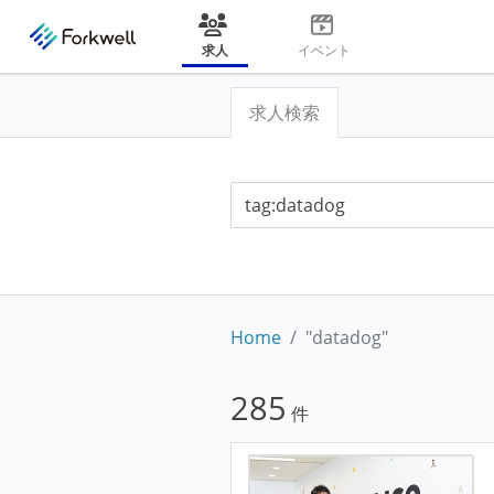
求人
イベント
求人検索
Home
"datadog"
285
件