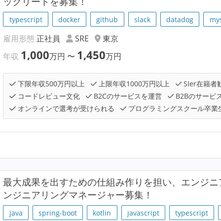
ックリードを募集！
typescript
docker
github
slack
datadog
my
雇用形態
正社員
SRE
東京
1,000
1,450
年収
万円
〜
万円
下限年収500万円以上
上限年収1000万円以上
SIer在籍者
コードレビュー文化
B2Cのサービスを運営
B2Bのサービ
オンラインで選考が受けられる
プログラミングスクール卒業
最大成果を出すための仕組み作りを担い、エンジニ
ンジニアリングマネージャー募集！
java
spring-boot
kotlin
javascript
typescript