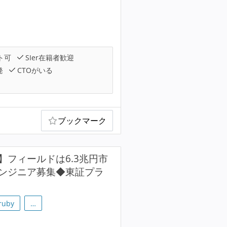
ト可
SIer在籍者歓迎
発
CTOがいる
ブックマーク
E)】フィールドは6.3兆円市
ドエンジニア募集◆東証プラ
ruby
…