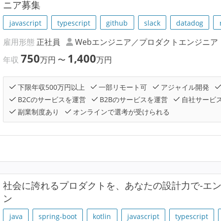
ニア募集
javascript
typescript
github
slack
datadog
雇用形態
正社員
Webエンジニア／プロダクトエンジニア
750
1,400
年収
万円
〜
万円
下限年収500万円以上
一部リモート可
アジャイル開発
B2Cのサービスを運営
B2Bのサービスを運営
自社サービ
副業制度あり
オンラインで選考が受けられる
社会に誇れるプロダクトを、あなたの設計力で-エ
ン
java
spring-boot
kotlin
javascript
typescript