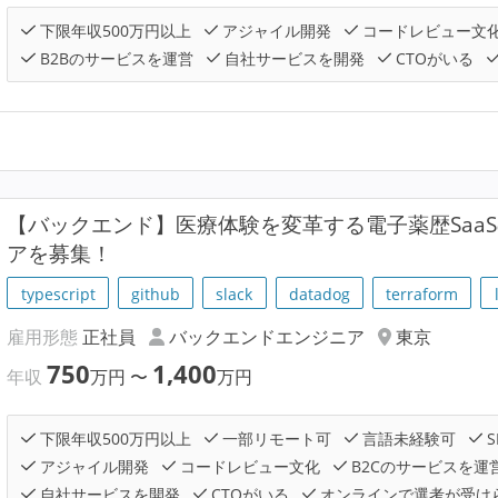
下限年収500万円以上
アジャイル開発
コードレビュー文
B2Bのサービスを運営
自社サービスを開発
CTOがいる
【バックエンド】医療体験を変革する電子薬歴Saa
アを募集！
typescript
github
slack
datadog
terraform
雇用形態
正社員
バックエンドエンジニア
東京
750
1,400
年収
万円
〜
万円
下限年収500万円以上
一部リモート可
言語未経験可
S
アジャイル開発
コードレビュー文化
B2Cのサービスを運
自社サービスを開発
CTOがいる
オンラインで選考が受け