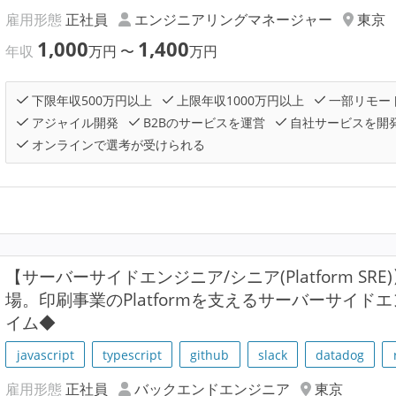
雇用形態
正社員
エンジニアリングマネージャー
東京
1,000
1,400
年収
万円
〜
万円
下限年収500万円以上
上限年収1000万円以上
一部リモー
アジャイル開発
B2Bのサービスを運営
自社サービスを開
オンラインで選考が受けられる
【サーバーサイドエンジニア/シニア(Platform SR
場。印刷事業のPlatformを支えるサーバーサイ
イム◆
javascript
typescript
github
slack
datadog
雇用形態
正社員
バックエンドエンジニア
東京