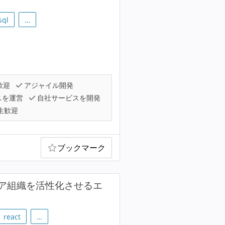
sql
…
歓迎
アジャイル開発
スを運営
自社サービスを開発
生歓迎
ブックマーク
ア組織を活性化させるエ
react
…