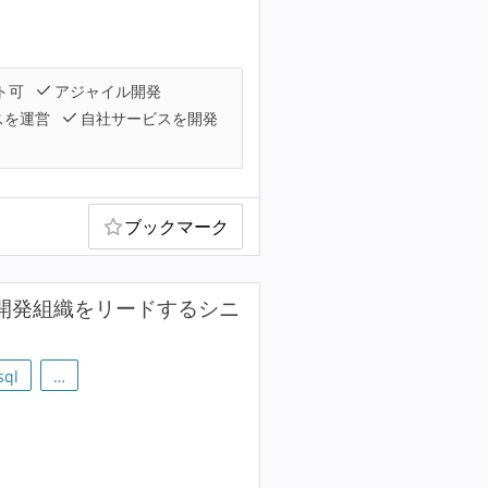
ト可
アジャイル開発
スを運営
自社サービスを開発
ブックマーク
で開発組織をリードするシニ
sql
…