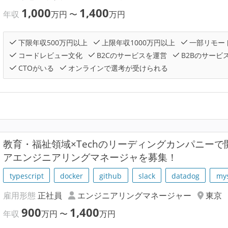
1,000
1,400
年収
万円
〜
万円
下限年収500万円以上
上限年収1000万円以上
一部リモー
コードレビュー文化
B2Cのサービスを運営
B2Bのサービ
CTOがいる
オンラインで選考が受けられる
教育・福祉領域×Techのリーディングカンパニー
アエンジニアリングマネージャを募集！
typescript
docker
github
slack
datadog
my
雇用形態
正社員
エンジニアリングマネージャー
東京
900
1,400
年収
万円
〜
万円