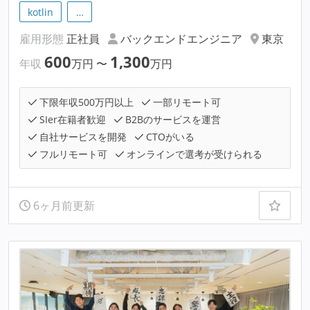
kotlin
…
雇用形態
正社員
バックエンドエンジニア
東京
600
1,300
年収
万円
〜
万円
下限年収500万円以上
一部リモート可
SIer在籍者歓迎
B2Bのサービスを運営
自社サービスを開発
CTOがいる
フルリモート可
オンラインで選考が受けられる
6ヶ月前更新