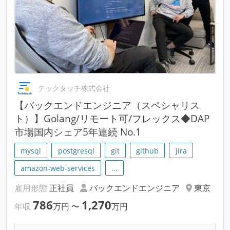
テックタッチ株式会社
【バックエンドエンジニア（スペシャリス
ト）】Golang/リモート可/フレックス◆DAP
市場国内シェア5年連続 No.1
mysql
postgresql
git
github
jira
amazon-web-services
…
雇用形態
正社員
バックエンドエンジニア
東京
786
1,270
年収
万円
〜
万円