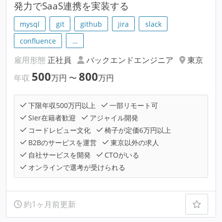
発力でSaaS連携を実装する
mysql
git
github
jira
slack
confluence
…
雇用形態
正社員
バックエンドエンジニア
東京
500
800
年収
万円
〜
万円
下限年収500万円以上
一部リモート可
SIer在籍者歓迎
アジャイル開発
コードレビュー文化
椅子が定価6万円以上
B2Bのサービスを運営
東京以外の求人
自社サービスを開発
CTOがいる
オンラインで選考が受けられる
約1ヶ月前更新