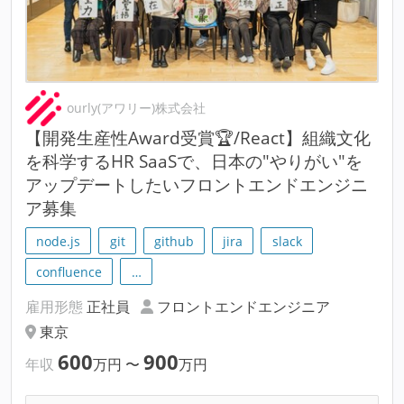
ourly(アワリー)株式会社
【開発生産性Award受賞🏆/React】組織文化
を科学するHR SaaSで、日本の"やりがい"を
アップデートしたいフロントエンドエンジニ
ア募集
node.js
git
github
jira
slack
confluence
…
雇用形態
正社員
フロントエンドエンジニア
東京
600
900
年収
万円
〜
万円