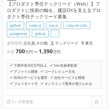
【プロダクト専任テックリード（Web）】プ
ロダクトに技術の軸を。建設DXを支えるプロ
ダクト専任テックリード募集
python
node.js
vue.js
ruby-on-rails
postgresql
github
…
雇用形態
正社員,その他
テックリード
東京
700
1,390
年収
万円
〜
万円
下限年収500万円以上
SIer在籍者歓迎
アジャイル開発
コードレビュー文化
B2Bのサービスを運営
自社サービスを開発
フルリモート可
オンラインで選考が受けられる
3ヶ月前更新