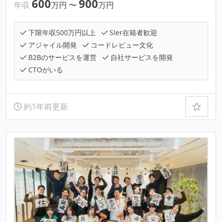
600
900
年収
万円
〜
万円
下限年収500万円以上
SIer在籍者歓迎
アジャイル開発
コードレビュー文化
B2Bのサービスを運営
自社サービスを開発
CTOがいる
約1年前更新