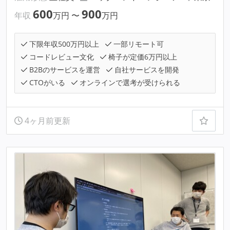
600
900
年収
万円
〜
万円
下限年収500万円以上
一部リモート可
コードレビュー文化
椅子が定価6万円以上
B2Bのサービスを運営
自社サービスを開発
CTOがいる
オンラインで選考が受けられる
4ヶ月前更新