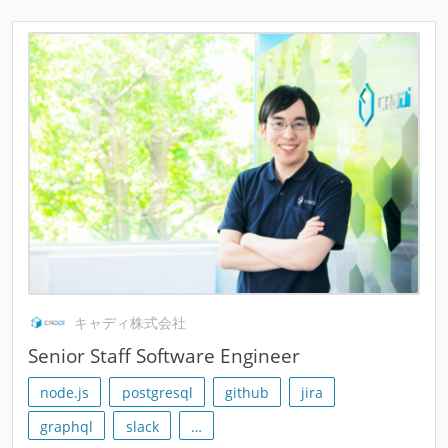
キャディ株式会社
Senior Staff Software Engineer
node.js
postgresql
github
jira
graphql
slack
…