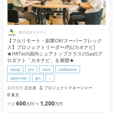
株式会社カオナビ
【フルリモート・副業OK/スーパーフレック
ス】プロジェクトリーダー/PjL(カオナビ)
★HRTech国内シェアトップクラスのSaaSプ
ロダクト「カオナビ」を展開★
mysql
jira
slack
confluence
typescript
gin
…
雇用形態
正社員
プロジェクトマネージャー
東京
600
1,200
年収
万円
〜
万円