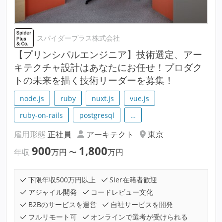
スパイダープラス株式会社
【プリンシパルエンジニア】技術選定、アー
キテクチャ設計はあなたにお任せ！プロダク
トの未来を描く技術リーダーを募集！
node.js
ruby
nuxt.js
vue.js
ruby-on-rails
postgresql
…
雇用形態
正社員
アーキテクト
東京
900
1,800
年収
万円
〜
万円
下限年収500万円以上
SIer在籍者歓迎
アジャイル開発
コードレビュー文化
B2Bのサービスを運営
自社サービスを開発
フルリモート可
オンラインで選考が受けられる