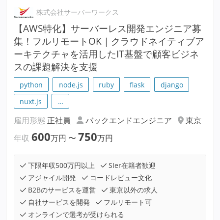
株式会社サーバーワークス
【AWS特化】サーバーレス開発エンジニア募
集！フルリモートOK｜クラウドネイティブア
ーキテクチャを活用したIT基盤で顧客ビジネ
スの課題解決を支援
python
node.js
ruby
flask
django
nuxt.js
…
雇用形態
正社員
バックエンドエンジニア
東京
600
750
年収
万円
〜
万円
下限年収500万円以上
SIer在籍者歓迎
アジャイル開発
コードレビュー文化
B2Bのサービスを運営
東京以外の求人
自社サービスを開発
フルリモート可
オンラインで選考が受けられる