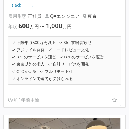
slack
…
雇用形態
正社員
QAエンジニア
東京
600
1,000
年収
万円
〜
万円
下限年収500万円以上
SIer在籍者歓迎
アジャイル開発
コードレビュー文化
B2Cのサービスを運営
B2Bのサービスを運営
東京以外の求人
自社サービスを開発
CTOがいる
フルリモート可
オンラインで選考が受けられる
約1年前更新