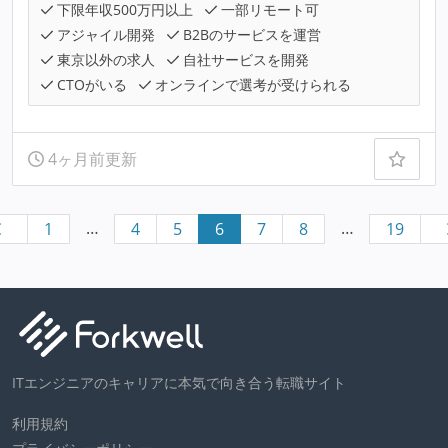
下限年収500万円以上
一部リモート可
アジャイル開発
B2Bのサービスを運営
東京以外の求人
自社サービスを開発
CTOがいる
オンラインで選考が受けられる
4ヶ月前更新
…
…
1
4
5
6
7
8
19
ITエンジニアのキャリアに本気で向き合う転職サイト
利用規約