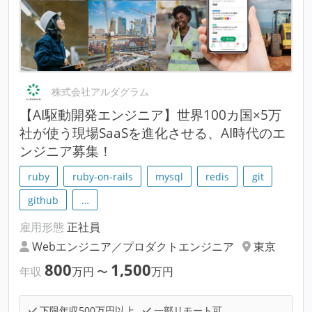
株式会社アルダグラム
【AI駆動開発エンジニア】世界100カ国×5万
社が使う現場SaaSを進化させる、AI時代のエ
ンジニア募集！
ruby
ruby-on-rails
mysql
redis
git
github
…
雇用形態
正社員
Webエンジニア／プロダクトエンジニア
東京
800
1,500
年収
万円
〜
万円
下限年収500万円以上
一部リモート可