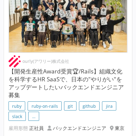
ourly(アワリー)株式会社
【開発生産性Award受賞🏆/Rails】組織文化
を科学するHR SaaSで、日本の"やりがい"を
アップデートしたいバックエンドエンジニア
募集
ruby
ruby-on-rails
git
github
jira
slack
…
雇用形態
正社員
バックエンドエンジニア
東京