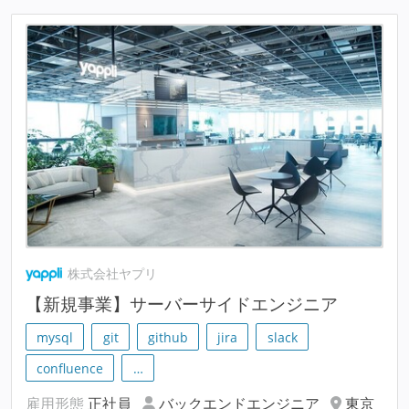
株式会社ヤプリ
【新規事業】サーバーサイドエンジニア
mysql
git
github
jira
slack
confluence
…
雇用形態
正社員
バックエンドエンジニア
東京