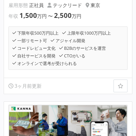
雇用形態
正社員
テックリード
東京
1,500
2,500
年収
万円
〜
万円
下限年収500万円以上
上限年収1000万円以上
一部リモート可
アジャイル開発
コードレビュー文化
B2Bのサービスを運営
自社サービスを開発
CTOがいる
オンラインで選考が受けられる
3ヶ月前更新