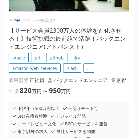
フリュー株式会社
【サービス会員2300万人の体験を進化させ
る！】技術挑戦の最前線で活躍！バックエン
ドエンジニア(アドバンスト）
oracle
git
github
jira
amazon-web-services
slack
…
雇用形態
正社員
バックエンドエンジニア
京都
820
950
年収
万円
〜
万円
下限年収500万円以上
一部リモート可
SIer在籍者歓迎
アジャイル開発
コードレビュー文化
B2Cのサービスを運営
東京以外の求人
自社サービスを開発