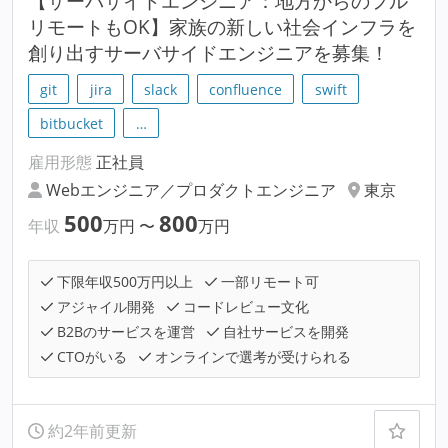
【サーバサイドエンジニア：地方からのフル
リモートもOK】家族の新しい社会インフラを
創り出すサーバサイドエンジニアを募集！
git
jira
slack
confluence
swift
bitbucket
…
雇用形態
正社員
Webエンジニア／プロダクトエンジニア
東京
500
800
年収
万円
〜
万円
下限年収500万円以上
一部リモート可
アジャイル開発
コードレビュー文化
B2Bのサービスを運営
自社サービスを開発
CTOがいる
オンラインで選考が受けられる
約2年前更新