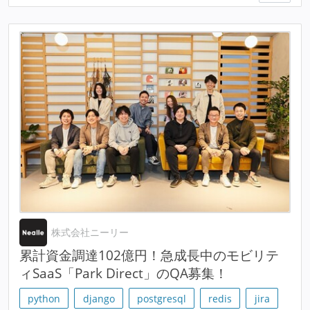
株式会社ニーリー
累計資金調達102億円！急成長中のモビリテ
ィSaaS「Park Direct」のQA募集！
python
django
postgresql
redis
jira