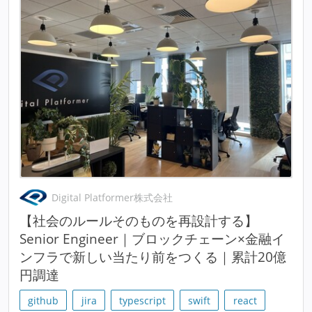
Digital Platformer株式会社
【社会のルールそのものを再設計する】
Senior Engineer｜ブロックチェーン×金融イ
ンフラで新しい当たり前をつくる｜累計20億
円調達
github
jira
typescript
swift
react