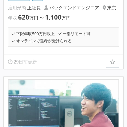
雇用形態
正社員
バックエンドエンジニア
東京
620
1,100
年収
万円
〜
万円
下限年収500万円以上
一部リモート可
オンラインで選考が受けられる
29日前更新