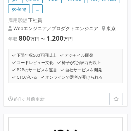
go-lang
…
雇用形態
正社員
Webエンジニア／プロダクトエンジニア
東京
800
1,200
年収
万円
〜
万円
下限年収500万円以上
アジャイル開発
コードレビュー文化
椅子が定価6万円以上
B2Bのサービスを運営
自社サービスを開発
CTOがいる
オンラインで選考が受けられる
約1ヶ月前更新