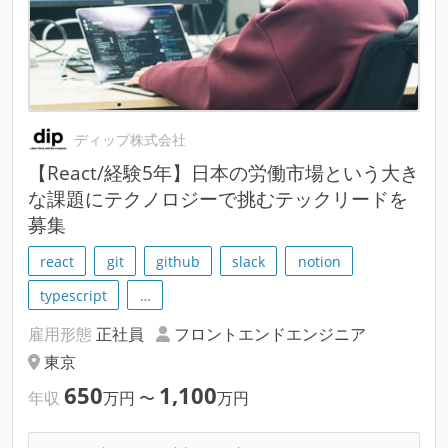
ディップ株式会社
【React/経験5年】日本の労働市場という大き
な課題にテクノロジーで挑むテックリードを
募集
react
git
github
slack
notion
typescript
…
雇用形態
正社員
フロントエンドエンジニア
東京
650
1,100
年収
万円
〜
万円