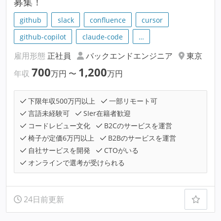
募集！
github
slack
confluence
cursor
github-copilot
claude-code
…
雇用形態
正社員
バックエンドエンジニア
東京
700
1,200
年収
万円
〜
万円
下限年収500万円以上
一部リモート可
言語未経験可
SIer在籍者歓迎
コードレビュー文化
B2Cのサービスを運営
椅子が定価6万円以上
B2Bのサービスを運営
自社サービスを開発
CTOがいる
オンラインで選考が受けられる
24日前更新