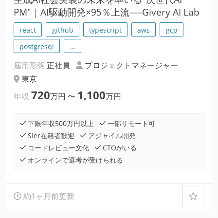
PM"｜AI駆動開発×95％上流──Givery AI Lab
react
github
typescript
aws
gcp
postgresql
…
雇用形態
正社員
プロジェクトマネージャー
東京
720
1,100
年収
万円
〜
万円
下限年収500万円以上
一部リモート可
SIer在籍者歓迎
アジャイル開発
コードレビュー文化
CTOがいる
オンラインで選考が受けられる
約1ヶ月前更新