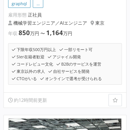
graphql
…
雇用形態
正社員
機械学習エンジニア／AIエンジニア
東京
850
1,164
年収
万円
〜
万円
下限年収500万円以上
一部リモート可
SIer在籍者歓迎
アジャイル開発
コードレビュー文化
B2Bのサービスを運営
東京以外の求人
自社サービスを開発
CTOがいる
オンラインで選考が受けられる
約12時間前更新