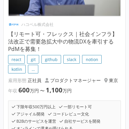
ハコベル株式会社
【リモート可・フレックス｜社会インフラ】
法改正で需要急拡大中の物流DXを牽引する
PdMを募集！
react
git
github
slack
notion
kotlin
…
雇用形態
正社員
プロダクトマネージャー
東京
600
1,100
年収
万円
〜
万円
下限年収500万円以上
一部リモート可
アジャイル開発
コードレビュー文化
B2Bのサービスを運営
自社サービスを開発
オンラインで選考が受けられる