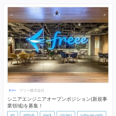
フリー株式会社
シニアエンジニアオープンポジション(新規事
業領域)を募集！
git
github
slack
circleci
ruby-on-rails