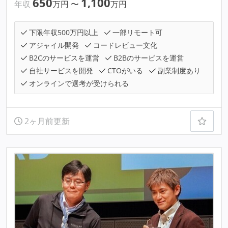
650
1,100
年収
万円
〜
万円
下限年収500万円以上
一部リモート可
アジャイル開発
コードレビュー文化
B2Cのサービスを運営
B2Bのサービスを運営
自社サービスを開発
CTOがいる
副業制度あり
オンラインで選考が受けられる
2ヶ月前更新