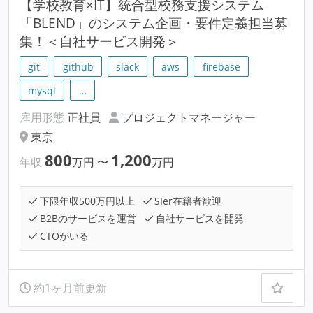
【学校教育×IT】統合型校務支援システム
「BLEND」のシステム企画・要件定義担当募
集！＜自社サービス開発＞
git
github
slack
aws
firebase
mysql
…
雇用形態
正社員
プロジェクトマネージャー
東京
800
1,200
年収
万円
〜
万円
下限年収500万円以上
SIer在籍者歓迎
B2Bのサービスを運営
自社サービスを開発
CTOがいる
約1ヶ月前更新