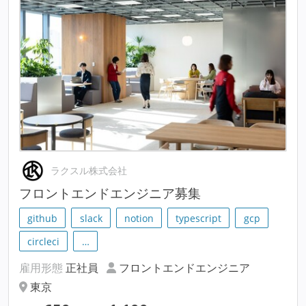
ラクスル株式会社
フロントエンドエンジニア募集
github
slack
notion
typescript
gcp
circleci
…
雇用形態
正社員
フロントエンドエンジニア
東京