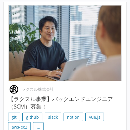
ラクスル株式会社
【ラクスル事業】バックエンドエンジニア
（SCM）募集！
git
github
slack
notion
vue.js
aws-ec2
…