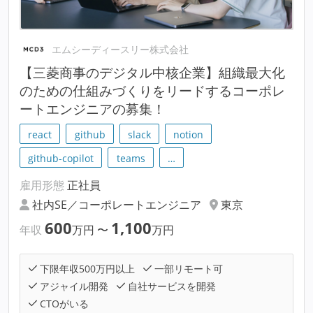
エムシーディースリー株式会社
【三菱商事のデジタル中核企業】組織最大化
のための仕組みづくりをリードするコーポレ
ートエンジニアの募集！
react
github
slack
notion
github-copilot
teams
…
雇用形態
正社員
社内SE／コーポレートエンジニア
東京
600
1,100
年収
万円
〜
万円
下限年収500万円以上
一部リモート可
アジャイル開発
自社サービスを開発
CTOがいる