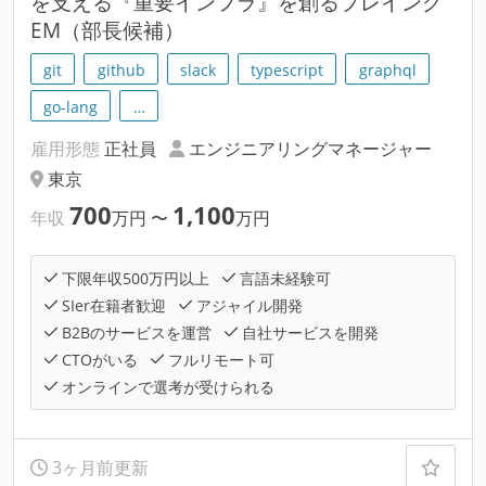
を支える『重要インフラ』を創るプレイング
EM（部長候補）
git
github
slack
typescript
graphql
go-lang
…
雇用形態
正社員
エンジニアリングマネージャー
東京
700
1,100
年収
万円
〜
万円
下限年収500万円以上
言語未経験可
SIer在籍者歓迎
アジャイル開発
B2Bのサービスを運営
自社サービスを開発
CTOがいる
フルリモート可
オンラインで選考が受けられる
3ヶ月前更新