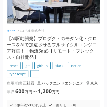
ハコベル株式会社
【AI駆動開発】プロダクトのモダン化・グロ
ースをAIで加速させるフルサイクルエンジニ
ア募集！｜物流SaaS【リモート・フレック
ス・自社開発】
react
git
github
slack
notion
typescript
…
雇用形態
正社員
バックエンドエンジニア
東京
600
1,200
年収
万円
〜
万円
下限年収500万円以上
一部リモート可