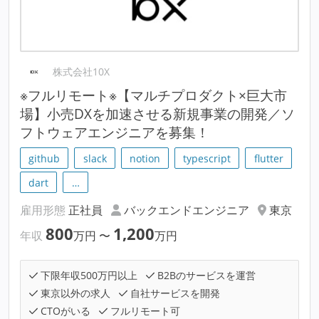
株式会社10X
※フルリモート※【マルチプロダクト×巨大市
場】小売DXを加速させる新規事業の開発／ソ
フトウェアエンジニアを募集！
github
slack
notion
typescript
flutter
dart
…
雇用形態
正社員
バックエンドエンジニア
東京
800
1,200
年収
万円
〜
万円
下限年収500万円以上
B2Bのサービスを運営
東京以外の求人
自社サービスを開発
CTOがいる
フルリモート可