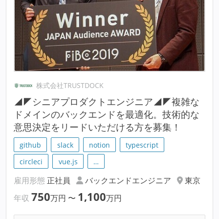
株式会社TRUSTDOCK
◢◤シニアプロダクトエンジニア◢◤複雑な
ドメインのバックエンドを最適化。技術的な
意思決定をリードいただける方を募集！
github
slack
notion
typescript
circleci
vue.js
…
雇用形態
正社員
バックエンドエンジニア
東京
750
1,100
年収
万円
〜
万円