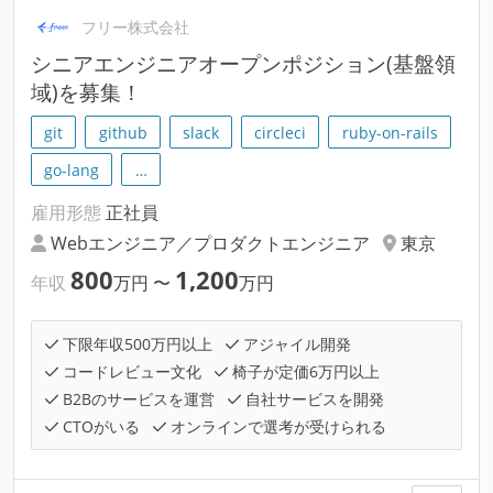
フリー株式会社
シニアエンジニアオープンポジション(基盤領
域)を募集！
git
github
slack
circleci
ruby-on-rails
go-lang
…
雇用形態
正社員
Webエンジニア／プロダクトエンジニア
東京
800
1,200
年収
万円
〜
万円
下限年収500万円以上
アジャイル開発
コードレビュー文化
椅子が定価6万円以上
B2Bのサービスを運営
自社サービスを開発
CTOがいる
オンラインで選考が受けられる