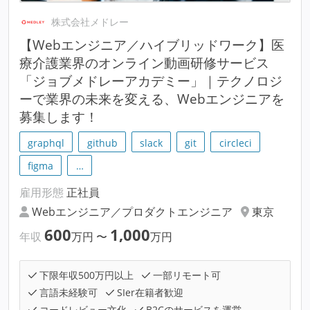
株式会社メドレー
【Webエンジニア／ハイブリッドワーク】医
療介護業界のオンライン動画研修サービス
「ジョブメドレーアカデミー」｜テクノロジ
ーで業界の未来を変える、Webエンジニアを
募集します！
graphql
github
slack
git
circleci
figma
…
雇用形態
正社員
Webエンジニア／プロダクトエンジニア
東京
600
1,000
年収
万円
〜
万円
下限年収500万円以上
一部リモート可
言語未経験可
SIer在籍者歓迎
コードレビュー文化
B2Cのサービスを運営