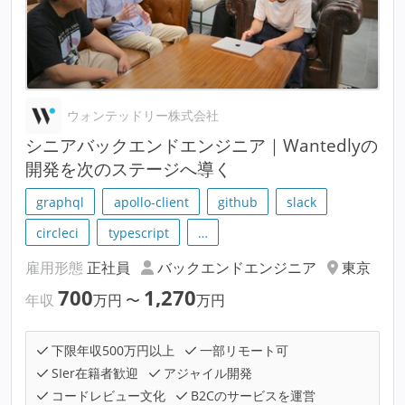
ウォンテッドリー株式会社
シニアバックエンドエンジニア｜Wantedlyの
開発を次のステージへ導く
graphql
apollo-client
github
slack
circleci
typescript
…
雇用形態
正社員
バックエンドエンジニア
東京
700
1,270
年収
万円
〜
万円
下限年収500万円以上
一部リモート可
SIer在籍者歓迎
アジャイル開発
コードレビュー文化
B2Cのサービスを運営