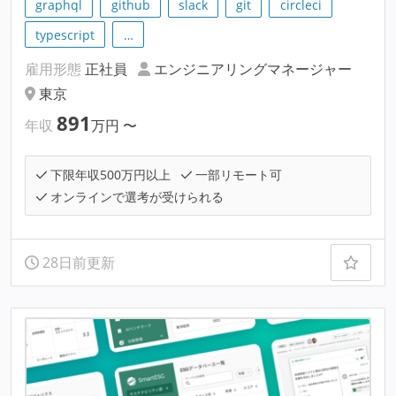
graphql
github
slack
git
circleci
typescript
…
雇用形態
正社員
エンジニアリングマネージャー
東京
891
年収
万円
〜
下限年収500万円以上
一部リモート可
オンラインで選考が受けられる
28日前更新