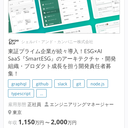
シェルパ・アンド・カンパニー株式会社
東証プライム企業が続々導入！ESG×AI
SaaS『SmartESG』のアーキテクチャ・開発
組織・プロダクト成長を担う開発責任者募
集！
graphql
github
slack
git
node.js
typescript
…
雇用形態
正社員
エンジニアリングマネージャー
東京
1,150
2,000
年収
万円
〜
万円