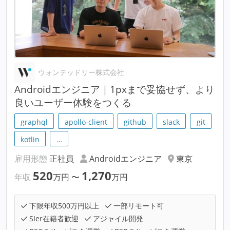
ウォンテッドリー株式会社
Androidエンジニア｜1pxまで妥協せず、より
良いユーザー体験をつくる
graphql
apollo-client
github
slack
git
kotlin
…
雇用形態
正社員
Androidエンジニア
東京
520
1,270
年収
万円
〜
万円
下限年収500万円以上
一部リモート可
SIer在籍者歓迎
アジャイル開発