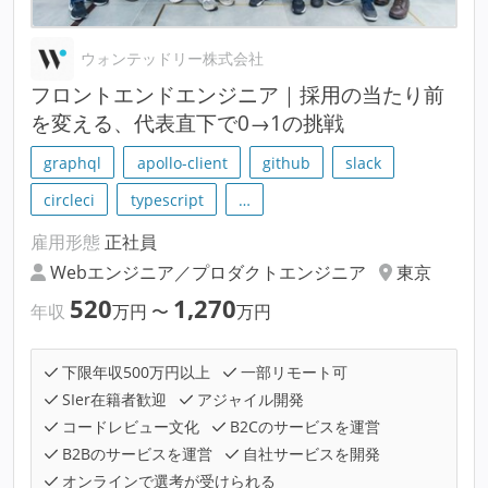
ウォンテッドリー株式会社
フロントエンドエンジニア｜採用の当たり前
を変える、代表直下で0→1の挑戦
graphql
apollo-client
github
slack
circleci
typescript
…
雇用形態
正社員
Webエンジニア／プロダクトエンジニア
東京
520
1,270
年収
万円
〜
万円
下限年収500万円以上
一部リモート可
SIer在籍者歓迎
アジャイル開発
コードレビュー文化
B2Cのサービスを運営
B2Bのサービスを運営
自社サービスを開発
オンラインで選考が受けられる