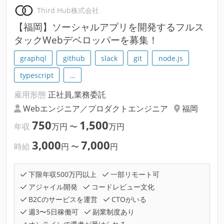
Third Hub株式会社
【福岡】ソーシャルアプリを開発するフルス
タックWebデベロッパーを募集！
graphql
github
slack
git
node.js
typescript
…
雇用形態
正社員,業務委託
Webエンジニア／プロダクトエンジニア
福岡
750
1,500
年収
万円
〜
万円
3,000
7,000
時給
円
〜
円
下限年収500万円以上
一部リモート可
アジャイル開発
コードレビュー文化
B2Cのサービスを運営
CTOがいる
週3〜5日稼働可
副業制度あり