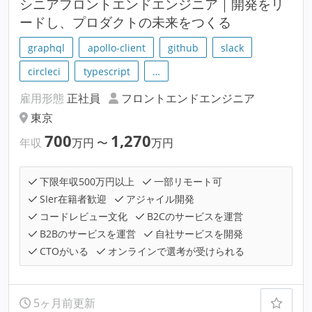
シニアフロントエンドエンジニア｜開発をリ
ードし、プロダクトの未来をつくる
graphql
apollo-client
github
slack
circleci
typescript
…
雇用形態
正社員
フロントエンドエンジニア
東京
700
1,270
年収
万円
〜
万円
下限年収500万円以上
一部リモート可
SIer在籍者歓迎
アジャイル開発
コードレビュー文化
B2Cのサービスを運営
B2Bのサービスを運営
自社サービスを開発
CTOがいる
オンラインで選考が受けられる
5ヶ月前更新