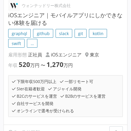
ウォンテッドリー株式会社
iOSエンジニア｜モバイルアプリにしかできな
い体験を届ける
graphql
github
slack
git
kotlin
swift
…
雇用形態
正社員
iOSエンジニア
東京
520
1,270
年収
万円
〜
万円
下限年収500万円以上
一部リモート可
SIer在籍者歓迎
アジャイル開発
B2Cのサービスを運営
B2Bのサービスを運営
自社サービスを開発
オンラインで選考が受けられる