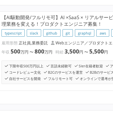
【AI駆動開発/フルリモ可】AI ×SaaS × リアル
理業務を変える！プロダクトエンジニア募集！
typescript
slack
github
git
graphql
aws
雇用形態
正社員,業務委託
Webエンジニア／プロダクト
500
800
3,500
5,500
年収
万円
〜
万円
時給
円
〜
円
下限年収500万円以上
言語未経験可
SIer在籍者歓迎
ア
コードレビュー文化
B2Cのサービスを運営
B2Bのサービ
自社サービスを開発
フルリモート可
オンラインで選考が