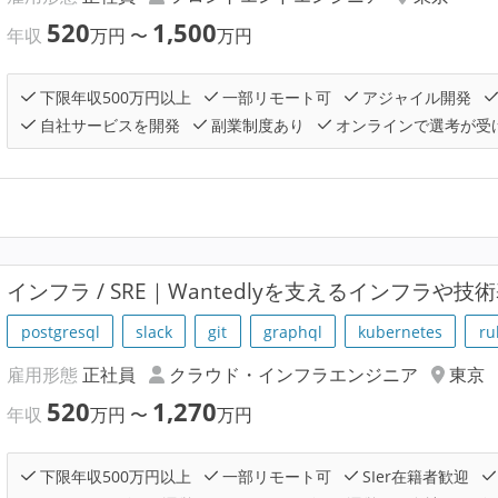
520
1,500
年収
万円
〜
万円
下限年収500万円以上
一部リモート可
アジャイル開発
自社サービスを開発
副業制度あり
オンラインで選考が受
インフラ / SRE｜Wantedlyを支えるインフラや
postgresql
slack
git
graphql
kubernetes
ru
雇用形態
正社員
クラウド・インフラエンジニア
東京
520
1,270
年収
万円
〜
万円
下限年収500万円以上
一部リモート可
SIer在籍者歓迎