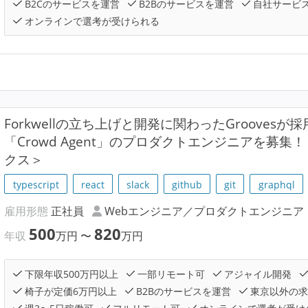
B2Cのサービスを運営
B2Bのサービスを運営
自社サービ
オンラインで選考が受けられる
Forkwellの立ち上げと開発に関わったGrooves
「Crowd Agent」のプロダクトエンジニアを募
クス＞
typescript
react
slack
github
git
graphql
雇用形態
正社員
Webエンジニア／プロダクトエンジニア
500
820
年収
万円
〜
万円
下限年収500万円以上
一部リモート可
アジャイル開発
椅子が定価6万円以上
B2Bのサービスを運営
東京以外の求