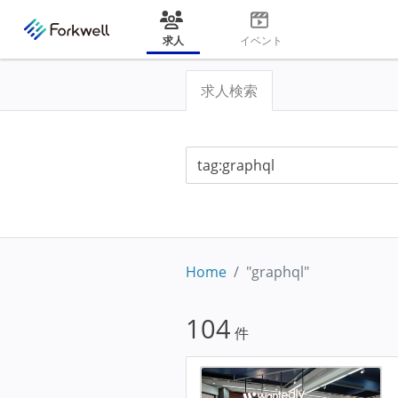
求人
イベント
求人検索
Home
"graphql"
104
件