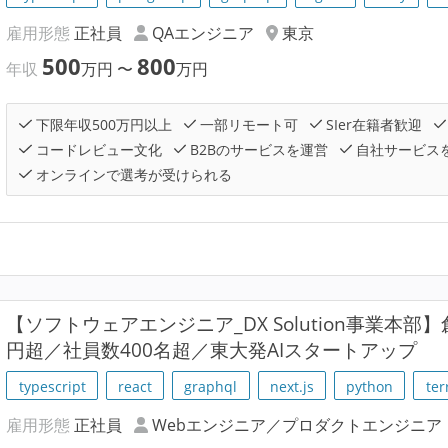
雇用形態
正社員
QAエンジニア
東京
500
800
年収
万円
〜
万円
下限年収500万円以上
一部リモート可
SIer在籍者歓迎
コードレビュー文化
B2Bのサービスを運営
自社サービス
オンラインで選考が受けられる
【ソフトウェアエンジニア_DX Solution事業本部】
円超／社員数400名超／東大発AIスタートアップ
typescript
react
graphql
next.js
python
ter
雇用形態
正社員
Webエンジニア／プロダクトエンジニア