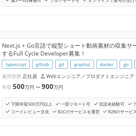
週3〜5日稼働可
フルリモート可
オンラインで選考が受け
Next.js + Go言語で縦型ショート動画素材の収集
するFull Cycle Developer募集！
typescript
github
git
graphql
docker
go
雇用形態
正社員
Webエンジニア／プロダクトエンジニア
500
900
年収
万円
〜
万円
下限年収500万円以上
一部リモート可
言語未経験可
コードレビュー文化
B2Cのサービスを運営
B2Bのサービ