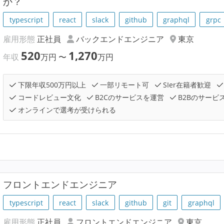
か？
typescript
react
slack
github
graphql
grpc
雇用形態
正社員
バックエンドエンジニア
東京
520
1,270
年収
万円
〜
万円
下限年収500万円以上
一部リモート可
SIer在籍者歓迎
コードレビュー文化
B2Cのサービスを運営
B2Bのサービ
オンラインで選考が受けられる
フロントエンドエンジニア
typescript
react
slack
github
git
graphql
雇用形態
正社員
フロントエンドエンジニア
東京