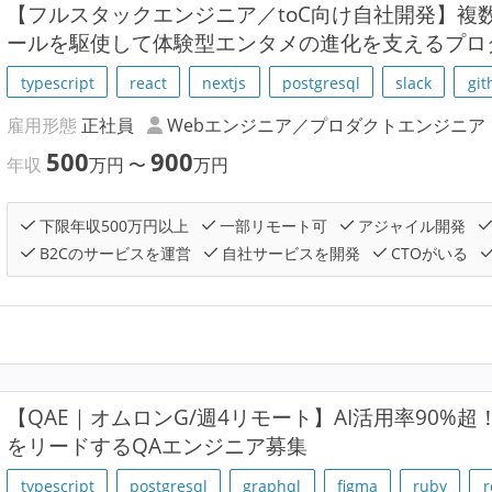
【フルスタックエンジニア／toC向け自社開発】複
ールを駆使して体験型エンタメの進化を支えるプロ
typescript
react
nextjs
postgresql
slack
git
雇用形態
正社員
Webエンジニア／プロダクトエンジニア
500
900
年収
万円
〜
万円
下限年収500万円以上
一部リモート可
アジャイル開発
B2Cのサービスを運営
自社サービスを開発
CTOがいる
【QAE｜オムロンG/週4リモート】AI活用率90%超
をリードするQAエンジニア募集
typescript
postgresql
graphql
figma
ruby
r