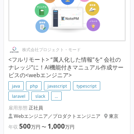
株式会社プロジェクト・モード
<フルリモート> “属人化した情報”を“ 会社の
ナレッジ”に！AI機能付きマニュアル作成サー
ビスの<webエンジニア>
java
php
javascript
typescript
laravel
slack
…
雇用形態
正社員
Webエンジニア／プロダクトエンジニア
東京
500
1,000
年収
万円
〜
万円