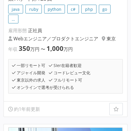
java
ruby
python
c#
php
go
…
雇用形態
正社員
Webエンジニア／プロダクトエンジニア
東京
350
1,000
年収
万円
〜
万円
一部リモート可
SIer在籍者歓迎
アジャイル開発
コードレビュー文化
東京以外の求人
フルリモート可
オンラインで選考が受けられる
約1年前更新