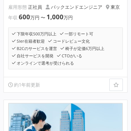
雇用形態
正社員
バックエンドエンジニア
東京
600
1,000
年収
万円
〜
万円
下限年収500万円以上
一部リモート可
SIer在籍者歓迎
コードレビュー文化
B2Cのサービスを運営
椅子が定価6万円以上
自社サービスを開発
CTOがいる
オンラインで選考が受けられる
約1年前更新