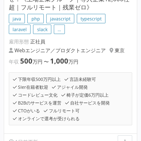
超｜フルリモート｜残業ゼロ》
java
php
javascript
typescript
laravel
slack
…
雇用形態
正社員
Webエンジニア／プロダクトエンジニア
東京
500
1,000
年収
万円
〜
万円
下限年収500万円以上
言語未経験可
SIer在籍者歓迎
アジャイル開発
コードレビュー文化
椅子が定価6万円以上
B2Bのサービスを運営
自社サービスを開発
CTOがいる
フルリモート可
オンラインで選考が受けられる