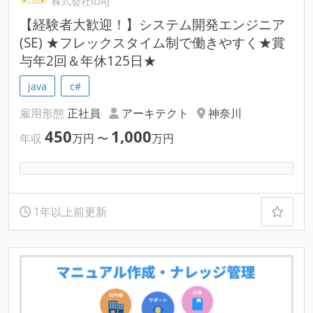
株式会社IDAJ
【経験者大歓迎！】システム開発エンジニア
(SE) ★フレックスタイム制で働きやすく★賞
与年2回＆年休125日★
java
c#
雇用形態
正社員
アーキテクト
神奈川
450
1,000
年収
万円
〜
万円
1年以上前更新