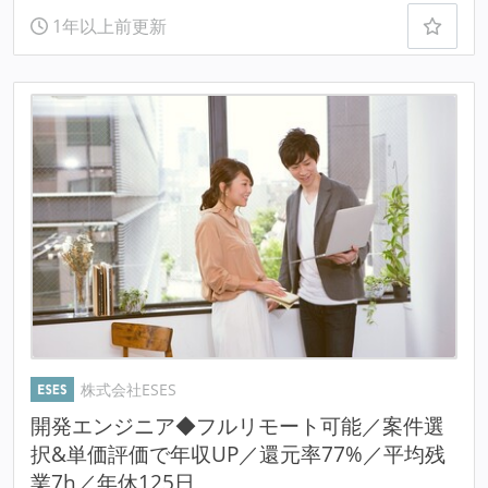
1年以上前更新
株式会社ESES
開発エンジニア◆フルリモート可能／案件選
択&単価評価で年収UP／還元率77%／平均残
業7h／年休125日