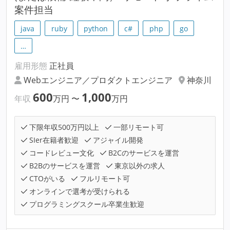
案件担当
java
ruby
python
c#
php
go
…
雇用形態
正社員
Webエンジニア／プロダクトエンジニア
神奈川
600
1,000
年収
万円
〜
万円
下限年収500万円以上
一部リモート可
SIer在籍者歓迎
アジャイル開発
コードレビュー文化
B2Cのサービスを運営
B2Bのサービスを運営
東京以外の求人
CTOがいる
フルリモート可
オンラインで選考が受けられる
プログラミングスクール卒業生歓迎