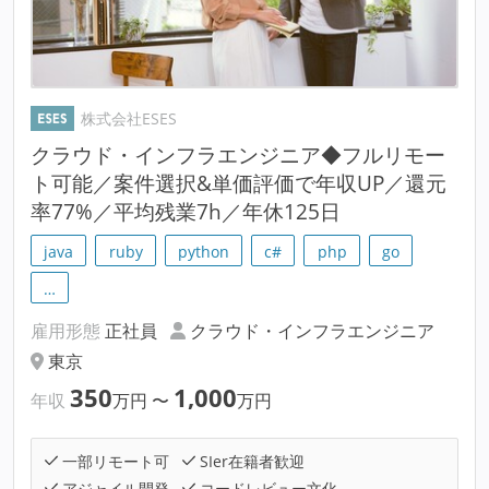
株式会社ESES
クラウド・インフラエンジニア◆フルリモー
ト可能／案件選択&単価評価で年収UP／還元
率77%／平均残業7h／年休125日
java
ruby
python
c#
php
go
…
雇用形態
正社員
クラウド・インフラエンジニア
東京
350
1,000
年収
万円
〜
万円
一部リモート可
SIer在籍者歓迎
アジャイル開発
コードレビュー文化