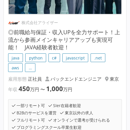
株式会社アライザー
◎前職給与保証・収入UPを全力サポート！上
流から参画メインキャリアアップも実現可
能！ JAVA経験者歓迎！
java
python
c#
javascript
.net
aws
…
雇用形態
正社員
バックエンドエンジニア
東京
450
1,000
年収
万円
〜
万円
一部リモート可
SIer在籍者歓迎
B2Bのサービスを運営
東京以外の求人
フルリモート可
オンラインで選考が受けられる
プログラミングスクール卒業生歓迎