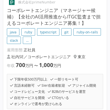
株式会社primeNumber
コーポレートエンジニア（マネージャー候
補）【全社のAI活用推進からITGC監査まで担
えるコーポレートエンジニア募集！】
java
ruby
typescript
git
ruby-on-rails
slack
…
雇用形態
正社員
社内SE／コーポレートエンジニア
東京
700
1,000
年収
万円
〜
万円
下限年収500万円以上
一部リモート可
言語未経験可
SIer在籍者歓迎
アジャイル開発
コードレビュー文化
B2Bのサービスを運営
自社サービスを開発
CTOがいる
オンラインで選考が受けられる