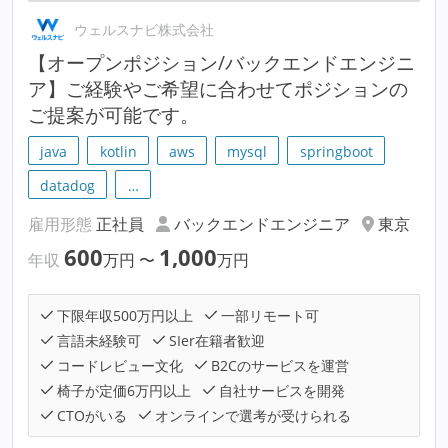
ウェルスナビ株式会社
【オープンポジション/バックエンドエンジニ
ア】ご経験やご希望に合わせてポジションの
ご提案が可能です。
java
kotlin
aws
mysql
springboot
datadog
…
雇用形態
正社員
バックエンドエンジニア
東京
600
1,000
年収
万円
〜
万円
下限年収500万円以上
一部リモート可
言語未経験可
SIer在籍者歓迎
コードレビュー文化
B2Cのサービスを運営
椅子が定価6万円以上
自社サービスを開発
CTOがいる
オンラインで選考が受けられる