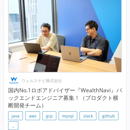
ウェルスナビ株式会社
国内No.1ロボアドバイザー『WealthNavi』バ
ックエンドエンジニア募集！（プロダクト横
断開発チーム）
java
aws
gcp
mysql
slack
github
…