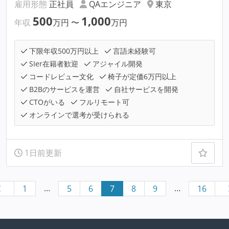
雇用形態
正社員
QAエンジニア
東京
500
1,000
年収
万円
〜
万円
下限年収500万円以上
言語未経験可
SIer在籍者歓迎
アジャイル開発
コードレビュー文化
椅子が定価6万円以上
B2Bのサービスを運営
自社サービスを開発
CTOがいる
フルリモート可
オンラインで選考が受けられる
1日前更新
…
…
1
5
6
7
8
9
16