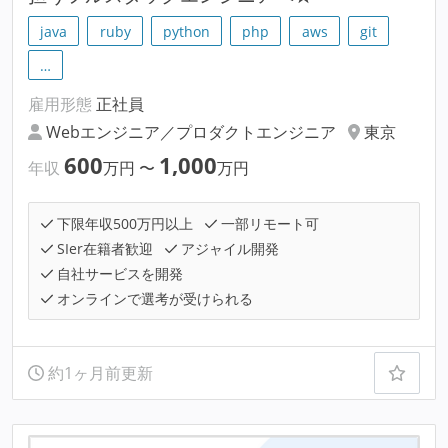
java
ruby
python
php
aws
git
…
雇用形態
正社員
Webエンジニア／プロダクトエンジニア
東京
600
1,000
年収
万円
〜
万円
下限年収500万円以上
一部リモート可
SIer在籍者歓迎
アジャイル開発
自社サービスを開発
オンラインで選考が受けられる
約1ヶ月前更新