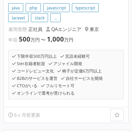
java
php
javascript
typescript
laravel
slack
…
雇用形態
正社員
QAエンジニア
東京
500
1,000
年収
万円
〜
万円
下限年収500万円以上
言語未経験可
SIer在籍者歓迎
アジャイル開発
コードレビュー文化
椅子が定価6万円以上
B2Bのサービスを運営
自社サービスを開発
CTOがいる
フルリモート可
オンラインで選考が受けられる
6ヶ月前更新