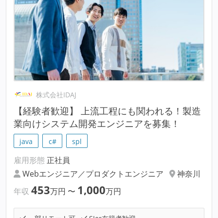
株式会社IDAJ
【経験者歓迎】 上流工程にも関われる！製造
業向けシステム開発エンジニアを募集！
java
c#
spl
雇用形態
正社員
Webエンジニア／プロダクトエンジニア
神奈川
453
1,000
年収
万円
〜
万円