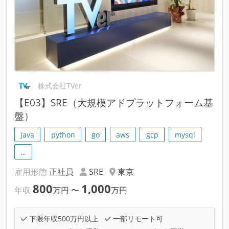
株式会社TVer
【E03】SRE（大規模アドプラットフォーム基
盤）
java
python
go
aws
gcp
mysql
…
雇用形態
正社員
SRE
東京
800
1,000
年収
万円
〜
万円
下限年収500万円以上
一部リモート可